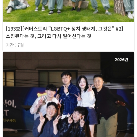
[193호][커버스토리 "LGBTQ+ 정치 생태계, 그것은" #2]
소진된다는 것, 그리고 다시 일어선다는 것
기간 : 7월
2026년