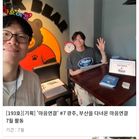
[193호][기획] '마음연결' #7 광주, 부산을 다녀온 마음연결
7월 활동
기간 : 7월