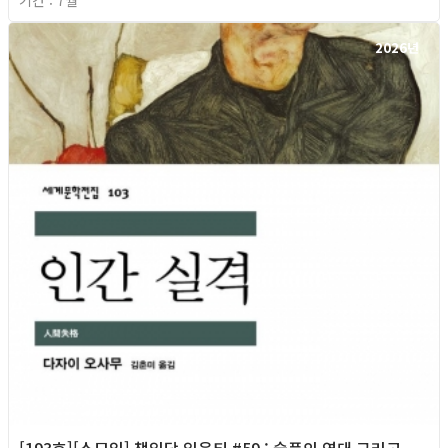
2026년
[193호][소모임] 책읽당 읽은티 #59 : 슬픔의 연대 그리고