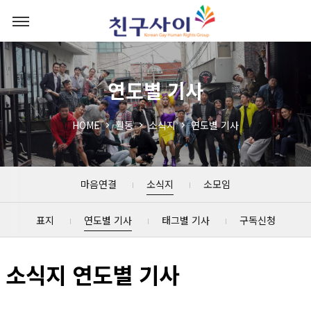
연도별 기사
HOME
활동
소식지
연도별 기사
마음연결
소식지
소모임
표지
연도별 기사
태그별 기사
구독신청
소식지 연도별 기사