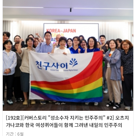
[192호][커버스토리 "성소수자 지키는 민주주의" #2] 오츠지
가나코와 한국 여성퀴어들이 함께 그려낸 내일의 민주주의
기간 : 6월