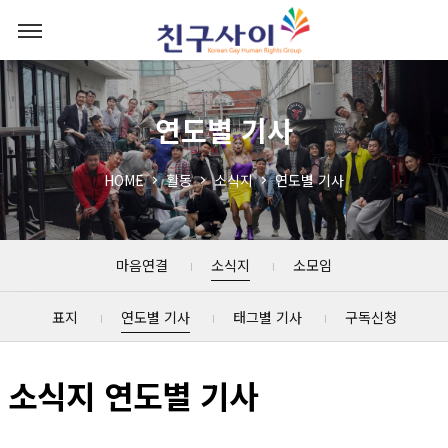
연도별 기사
HOME
활동
소식지
연도별 기사
마음연결
소식지
소모임
표지
연도별 기사
태그별 기사
구독신청
소식지 연도별 기사