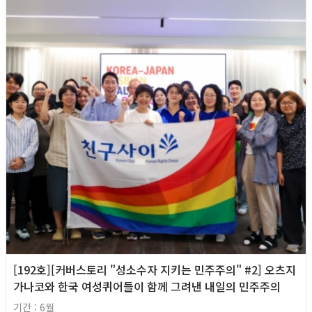
[192호][커버스토리 "성소수자 지키는 민주주의" #2] 오츠지
가나코와 한국 여성퀴어들이 함께 그려낸 내일의 민주주의
기간 : 6월