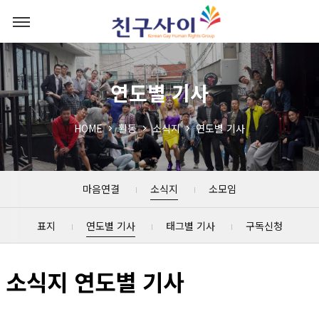
연도별 기사
HOME
활동
소식지
연도별 기사
마음연결
소식지
소모임
표지
연도별 기사
태그별 기사
구독신청
소식지 연도별 기사