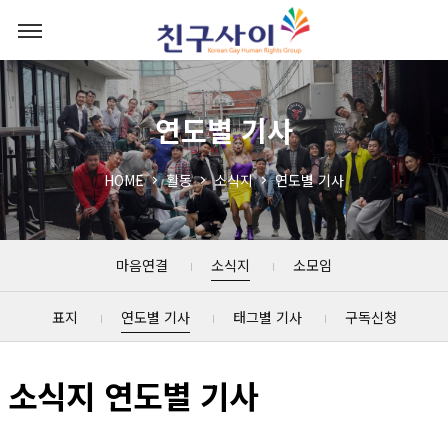
연도별 기사
HOME
활동
소식지
연도별 기사
마음연결
소식지
소모임
표지
연도별 기사
태그별 기사
구독신청
소식지 연도별 기사