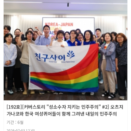
[192호][커버스토리 "성소수자 지키는 민주주의" #2] 오츠지
가나코와 한국 여성퀴어들이 함께 그려낸 내일의 민주주의
기간 : 6월