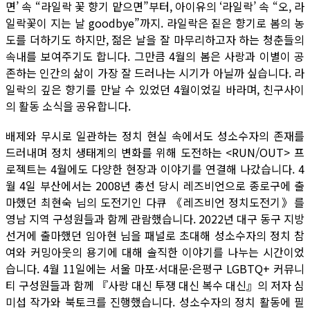
면’ 속 “라일락 꽃 향기 맡으면”부터, 아이유의 ‘라일락’ 속 “오, 라
일락꽃이 지는 날 goodbye”까지. 라일락은 짙은 향기로 봄의 농
도를 더하기도 하지만, 젊은 날을 잘 마무리하고자 하는 청춘들의
속내를 보여주기도 합니다. 그만큼 4월의 봄은 사랑과 이별이 공
존하는 인간의 삶이 가장 잘 드러나는 시기가 아닐까 싶습니다. 라
일락의 깊은 향기를 만날 수 있었던 4월이었길 바라며, 친구사이
의 활동 소식을 공유합니다.
배제와 무시로 일관하는 정치 현실 속에서도 성소수자의 존재를
드러내며 정치 생태계의 변화를 위해 도전하는 <RUN/OUT> 프
로젝트는 4월에도 다양한 현장과 이야기를 연결해 나갔습니다. 4
월 4일 부산에서는 2008년 총선 당시 레즈비언으로 종로구에 출
마했던 최현숙 님의 도전기인 다큐 《레즈비언 정치도전기》를
영남 지역 구성원들과 함께 관람했습니다. 2022년 대구 동구 지방
선거에 출마했던 임아현 님을 패널로 초대해 성소수자의 정치 참
여와 커밍아웃의 용기에 대해 솔직한 이야기를 나누는 시간이었
습니다. 4월 11일에는 서울 마포·서대문·은평구 LGBTQ+ 커뮤니
티 구성원들과 함께 『사랑 대신 투쟁 대신 복수 대신』의 저자 심
미섭 작가와 북토크를 진행했습니다. 성소수자의 정치 활동에 필