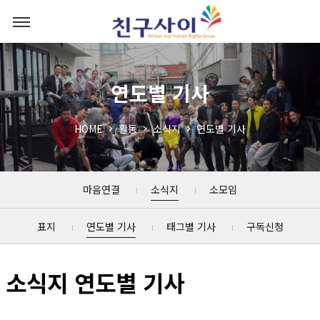
연도별 기사
HOME
활동
소식지
연도별 기사
마음연결
소식지
소모임
표지
연도별 기사
태그별 기사
구독신청
소식지 연도별 기사