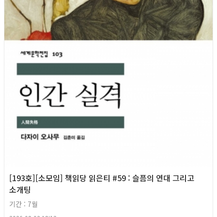
[193호][소모임] 책읽당 읽은티 #59 : 슬픔의 연대 그리고
소개팅
기간 : 7월