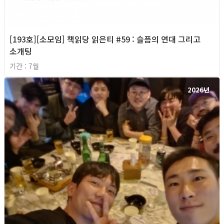
[193호][소모임] 책읽당 읽은티 #59 : 슬픔의 연대 그리고
소개팅
기간 : 7월
2026년