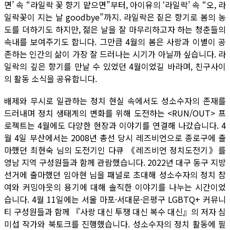
면’ 속 “라일락 꽃 향기 맡으면”부터, 아이유의 ‘라일락’ 속 “오, 라
일락꽃이 지는 날 goodbye”까지. 라일락은 짙은 향기로 봄의 농
도를 더하기도 하지만, 젊은 날을 잘 마무리하고자 하는 청춘들의
속내를 보여주기도 합니다. 그만큼 4월의 봄은 사랑과 이별이 공
존하는 인간의 삶이 가장 잘 드러나는 시기가 아닐까 싶습니다. 라
일락의 깊은 향기를 만날 수 있었던 4월이었길 바라며, 친구사이
의 활동 소식을 공유합니다.
배제와 무시로 일관하는 정치 현실 속에서도 성소수자의 존재를
드러내며 정치 생태계의 변화를 위해 도전하는 <RUN/OUT> 프
로젝트는 4월에도 다양한 현장과 이야기를 연결해 나갔습니다. 4
월 4일 부산에서는 2008년 총선 당시 레즈비언으로 종로구에 출
마했던 최현숙 님의 도전기인 다큐 《레즈비언 정치도전기》를
영남 지역 구성원들과 함께 관람했습니다. 2022년 대구 동구 지방
선거에 출마했던 임아현 님을 패널로 초대해 성소수자의 정치 참
여와 커밍아웃의 용기에 대해 솔직한 이야기를 나누는 시간이었
습니다. 4월 11일에는 서울 마포·서대문·은평구 LGBTQ+ 커뮤니
티 구성원들과 함께 『사랑 대신 투쟁 대신 복수 대신』의 저자 심
미섭 작가와 북토크를 진행했습니다. 성소수자의 정치 활동에 필