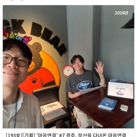
2026년
[193호][기획] '마음연결' #7 광주, 부산을 다녀온 마음연결