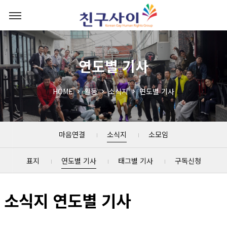
연도별 기사
HOME
활동
소식지
연도별 기사
마음연결
소식지
소모임
표지
연도별 기사
태그별 기사
구독신청
소식지 연도별 기사