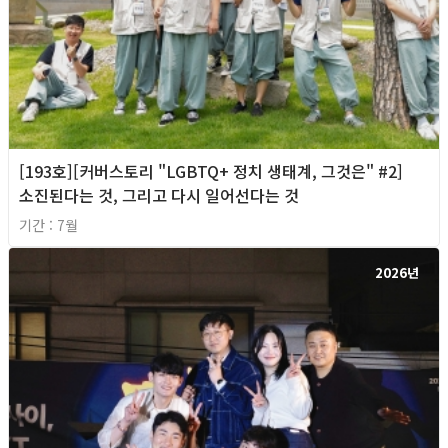
[193호][커버스토리 "LGBTQ+ 정치 생태계, 그것은" #2]
소진된다는 것, 그리고 다시 일어선다는 것
기간 : 7월
2026년