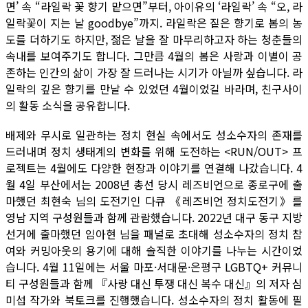
면’ 속 “라일락 꽃 향기 맡으면”부터, 아이유의 ‘라일락’ 속 “오, 라
일락꽃이 지는 날 goodbye”까지. 라일락은 짙은 향기로 봄의 농
도를 더하기도 하지만, 젊은 날을 잘 마무리하고자 하는 청춘들의
속내를 보여주기도 합니다. 그만큼 4월의 봄은 사랑과 이별이 공
존하는 인간의 삶이 가장 잘 드러나는 시기가 아닐까 싶습니다. 라
일락의 깊은 향기를 만날 수 있었던 4월이었길 바라며, 친구사이
의 활동 소식을 공유합니다.
배제와 무시로 일관하는 정치 현실 속에서도 성소수자의 존재를
드러내며 정치 생태계의 변화를 위해 도전하는 <RUN/OUT> 프
로젝트는 4월에도 다양한 현장과 이야기를 연결해 나갔습니다. 4
월 4일 부산에서는 2008년 총선 당시 레즈비언으로 종로구에 출
마했던 최현숙 님의 도전기인 다큐 《레즈비언 정치도전기》를
영남 지역 구성원들과 함께 관람했습니다. 2022년 대구 동구 지방
선거에 출마했던 임아현 님을 패널로 초대해 성소수자의 정치 참
여와 커밍아웃의 용기에 대해 솔직한 이야기를 나누는 시간이었
습니다. 4월 11일에는 서울 마포·서대문·은평구 LGBTQ+ 커뮤니
티 구성원들과 함께 『사랑 대신 투쟁 대신 복수 대신』의 저자 심
미섭 작가와 북토크를 진행했습니다. 성소수자의 정치 활동에 필