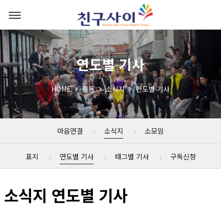
연도별 기사
HOME
활동
소식지
연도별 기사
마음연결
소식지
소모임
표지
연도별 기사
태그별 기사
구독신청
소식지 연도별 기사