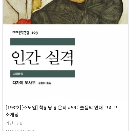
[193호][소모임] 책읽당 읽은티 #59 : 슬픔의 연대 그리고
소개팅
기간 : 7월