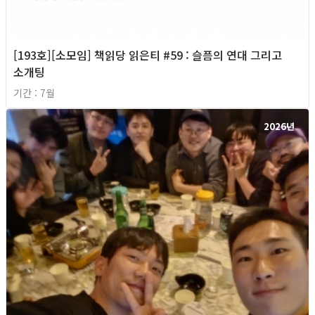
[193호][소모임] 책읽당 읽은티 #59 : 슬픔의 연대 그리고
소개팅
기간 : 7월
2026년