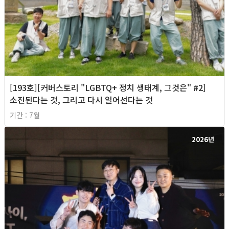
[193호][커버스토리 "LGBTQ+ 정치 생태계, 그것은" #2]
소진된다는 것, 그리고 다시 일어선다는 것
기간 : 7월
2026년