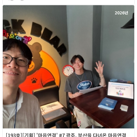
2026년
[193호][기획] '마음연결' #7 광주, 부산을 다녀온 마음연결