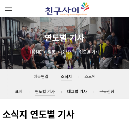
연도별 기사
HOME
활동
소식지
연도별 기사
마음연결
소식지
소모임
표지
연도별 기사
태그별 기사
구독신청
소식지 연도별 기사