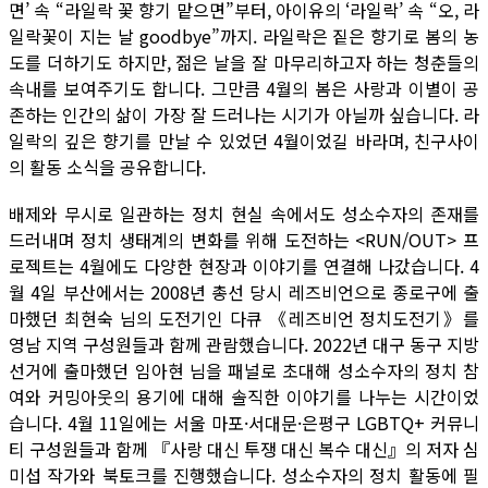
면’ 속 “라일락 꽃 향기 맡으면”부터, 아이유의 ‘라일락’ 속 “오, 라
일락꽃이 지는 날 goodbye”까지. 라일락은 짙은 향기로 봄의 농
도를 더하기도 하지만, 젊은 날을 잘 마무리하고자 하는 청춘들의
속내를 보여주기도 합니다. 그만큼 4월의 봄은 사랑과 이별이 공
존하는 인간의 삶이 가장 잘 드러나는 시기가 아닐까 싶습니다. 라
일락의 깊은 향기를 만날 수 있었던 4월이었길 바라며, 친구사이
의 활동 소식을 공유합니다.
배제와 무시로 일관하는 정치 현실 속에서도 성소수자의 존재를
드러내며 정치 생태계의 변화를 위해 도전하는 <RUN/OUT> 프
로젝트는 4월에도 다양한 현장과 이야기를 연결해 나갔습니다. 4
월 4일 부산에서는 2008년 총선 당시 레즈비언으로 종로구에 출
마했던 최현숙 님의 도전기인 다큐 《레즈비언 정치도전기》를
영남 지역 구성원들과 함께 관람했습니다. 2022년 대구 동구 지방
선거에 출마했던 임아현 님을 패널로 초대해 성소수자의 정치 참
여와 커밍아웃의 용기에 대해 솔직한 이야기를 나누는 시간이었
습니다. 4월 11일에는 서울 마포·서대문·은평구 LGBTQ+ 커뮤니
티 구성원들과 함께 『사랑 대신 투쟁 대신 복수 대신』의 저자 심
미섭 작가와 북토크를 진행했습니다. 성소수자의 정치 활동에 필