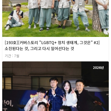
[193호][커버스토리 "LGBTQ+ 정치 생태계, 그것은" #2]
소진된다는 것, 그리고 다시 일어선다는 것
기간 : 7월
2026년