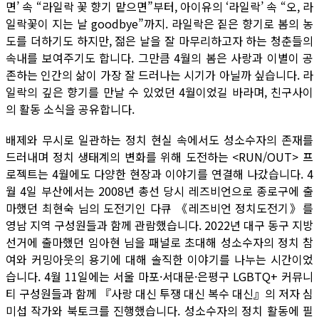
면’ 속 “라일락 꽃 향기 맡으면”부터, 아이유의 ‘라일락’ 속 “오, 라
일락꽃이 지는 날 goodbye”까지. 라일락은 짙은 향기로 봄의 농
도를 더하기도 하지만, 젊은 날을 잘 마무리하고자 하는 청춘들의
속내를 보여주기도 합니다. 그만큼 4월의 봄은 사랑과 이별이 공
존하는 인간의 삶이 가장 잘 드러나는 시기가 아닐까 싶습니다. 라
일락의 깊은 향기를 만날 수 있었던 4월이었길 바라며, 친구사이
의 활동 소식을 공유합니다.
배제와 무시로 일관하는 정치 현실 속에서도 성소수자의 존재를
드러내며 정치 생태계의 변화를 위해 도전하는 <RUN/OUT> 프
로젝트는 4월에도 다양한 현장과 이야기를 연결해 나갔습니다. 4
월 4일 부산에서는 2008년 총선 당시 레즈비언으로 종로구에 출
마했던 최현숙 님의 도전기인 다큐 《레즈비언 정치도전기》를
영남 지역 구성원들과 함께 관람했습니다. 2022년 대구 동구 지방
선거에 출마했던 임아현 님을 패널로 초대해 성소수자의 정치 참
여와 커밍아웃의 용기에 대해 솔직한 이야기를 나누는 시간이었
습니다. 4월 11일에는 서울 마포·서대문·은평구 LGBTQ+ 커뮤니
티 구성원들과 함께 『사랑 대신 투쟁 대신 복수 대신』의 저자 심
미섭 작가와 북토크를 진행했습니다. 성소수자의 정치 활동에 필