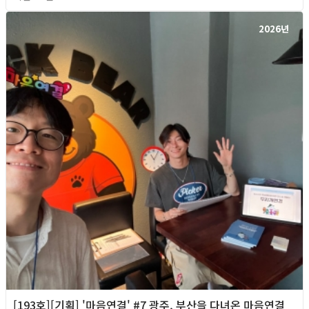
2026년
[193호][기획] '마음연결' #7 광주, 부산을 다녀온 마음연결