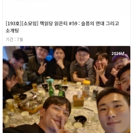
[193호][소모임] 책읽당 읽은티 #59 : 슬픔의 연대 그리고
소개팅
기간 : 7월
2026년