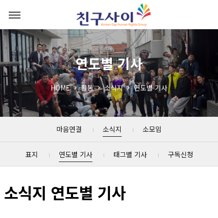
연도별 기사
HOME
활동
소식지
연도별 기사
마음연결
소식지
소모임
표지
연도별 기사
태그별 기사
구독신청
소식지 연도별 기사