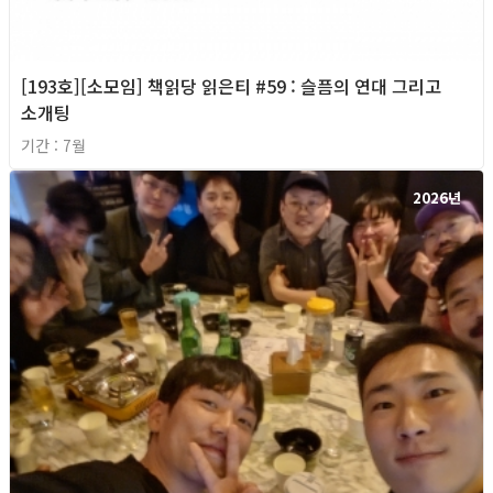
[193호][소모임] 책읽당 읽은티 #59 : 슬픔의 연대 그리고
소개팅
기간 : 7월
2026년