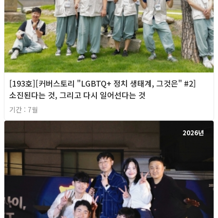
[193호][커버스토리 "LGBTQ+ 정치 생태계, 그것은" #2]
소진된다는 것, 그리고 다시 일어선다는 것
기간 : 7월
2026년