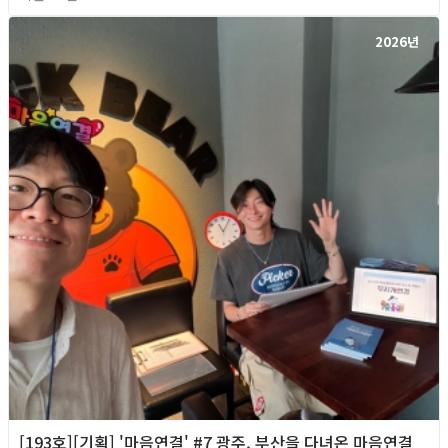
2026년
[193호][기획] '마음연결' #7 광주, 부산을 다녀온 마음연결