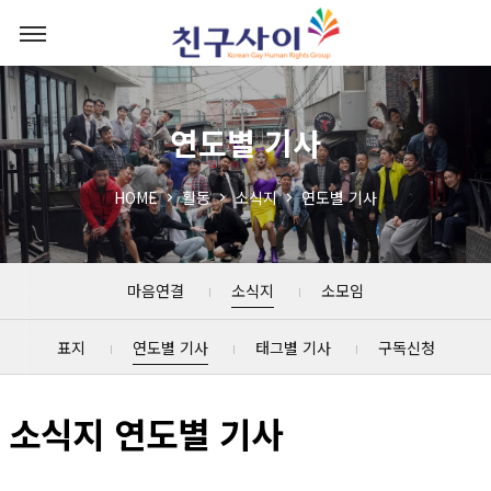
연도별 기사
HOME
활동
소식지
연도별 기사
마음연결
소식지
소모임
표지
연도별 기사
태그별 기사
구독신청
소식지 연도별 기사