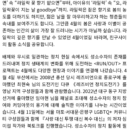
면’ 속 “라일락 꽃 향기 맡으면”부터, 아이유의 ‘라일락’ 속 “오, 라
일락꽃이 지는 날 goodbye”까지. 라일락은 짙은 향기로 봄의 농
도를 더하기도 하지만, 젊은 날을 잘 마무리하고자 하는 청춘들의
속내를 보여주기도 합니다. 그만큼 4월의 봄은 사랑과 이별이 공
존하는 인간의 삶이 가장 잘 드러나는 시기가 아닐까 싶습니다. 라
일락의 깊은 향기를 만날 수 있었던 4월이었길 바라며, 친구사이
의 활동 소식을 공유합니다.
배제와 무시로 일관하는 정치 현실 속에서도 성소수자의 존재를
드러내며 정치 생태계의 변화를 위해 도전하는 <RUN/OUT> 프
로젝트는 4월에도 다양한 현장과 이야기를 연결해 나갔습니다. 4
월 4일 부산에서는 2008년 총선 당시 레즈비언으로 종로구에 출
마했던 최현숙 님의 도전기인 다큐 《레즈비언 정치도전기》를
영남 지역 구성원들과 함께 관람했습니다. 2022년 대구 동구 지방
선거에 출마했던 임아현 님을 패널로 초대해 성소수자의 정치 참
여와 커밍아웃의 용기에 대해 솔직한 이야기를 나누는 시간이었
습니다. 4월 11일에는 서울 마포·서대문·은평구 LGBTQ+ 커뮤니
티 구성원들과 함께 『사랑 대신 투쟁 대신 복수 대신』의 저자 심
미섭 작가와 북토크를 진행했습니다. 성소수자의 정치 활동에 필