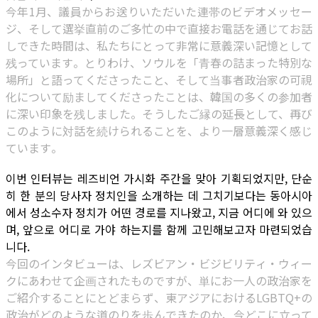
今年1月、議員からお送りいただいた連帯のビデオメッセー
ジ、そして選挙直前のご多忙の中で直接お電話を通じてお話
しできた時間は、私たちにとって非常に意義深い記憶として
残っています。とりわけ、ソウルを「青春の詰まった特別な
場所」と語ってくださったこと、そして当事者政治家の可視
化について励ましてくださったことは、韓国の多くの参加者
に深い印象を残しました。そうしたご縁の延長として、再び
このように対話を続けられることを、より一層意義深く感じ
ています。
이번 인터뷰는 레즈비언 가시화 주간을 맞아 기획되었지만, 단순
히 한 분의 당사자 정치인을 소개하는 데 그치기보다는 동아시아
에서 성소수자 정치가 어떤 경로를 지나왔고, 지금 어디에 와 있으
며, 앞으로 어디로 가야 하는지를 함께 고민해보고자 마련되었습
니다.
今回のインタビューは、レズビアン・ビジビリティ・ウィー
クにあわせて企画されたものですが、単にお一人の政治家を
ご紹介することにとどまらず、東アジアにおけるLGBTQ+の
政治がどのような道のりを歩んできたのか、今どこに立って