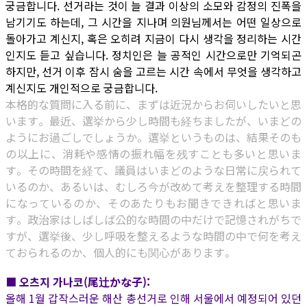
궁금합니다. 선거라는 것이 늘 결과 이상의 소모와 감정의 진폭을
남기기도 하는데, 그 시간을 지나며 의원님께서는 어떤 일상으로
돌아가고 계신지, 혹은 오히려 지금이 다시 생각을 정리하는 시간
인지도 듣고 싶습니다. 정치인은 늘 공적인 시간으로만 기억되곤
하지만, 선거 이후 잠시 숨을 고르는 시간 속에서 무엇을 생각하고
계신지도 개인적으로 궁금합니다.
本格的な質問に入る前に、まずは近況からお伺いしたいと思
います。最近、選挙から少し時間も経ちましたが、いまどの
ようにお過ごしでしょうか。選挙というものは、結果そのも
の以上に、消耗や感情の振れ幅を残すことも多いと思いま
す。その時間を経て、議員はいまどのような日常に戻られて
いるのか、あるいは、むしろ今が改めて考えを整理する時間
になっているのか、そのあたりもお聞きできればと思いま
す。政治家はしばしば公的な時間の中だけで記憶されがちで
すが、選挙後、少し呼吸を整えるような時間の中で何を考え
ておられるのか、個人的にも関心があります。
■ 오츠지 가나코(尾辻かな子):
올해 1월 갑작스러운 해산 총선거로 인해 서울에서 예정되어 있던