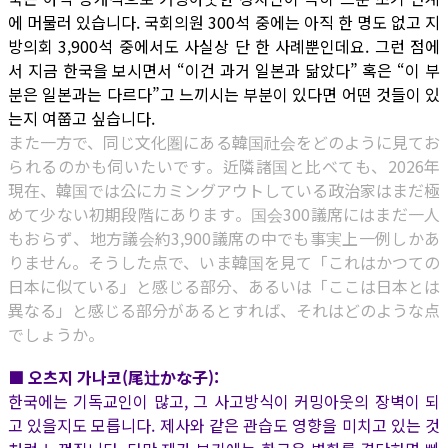
에 머물러 있습니다. 국회의원 300석 중에는 아직 한 명도 없고 지
방의회 3,900석 중에서도 사실상 단 한 사례뿐인데요. 그런 점에
서 지금 한국을 보시면서 “이건 과거 일본과 닮았다” 혹은 “이 부
분은 일본과는 다르다”고 느끼시는 부분이 있다면 어떤 것들이 있
는지 여쭙고 싶습니다.
また一方で、同じ文化圏にある韓国社会をどのように見てお
られるのかも伺いたいです。近隣諸国と比べても、2026年
現在、韓国では公にカミングアウトしている政治家はまだ極
めて少ない初期段階にあります。国会300議席にはまだ一人
もおらず、地方議会約3,900議席の中でも事実上一例しかあ
りません。そうした点で、いま韓国を見て「これはかつての
日本に似ている」と感じる部分、あるいは「ここは日本とは
異なる」と感じる部分があるとすれば、それはどのような点
でしょうか。
■ 오츠지 가나코(尾辻かな子):
한국에는 기독교인이 많고, 그 사고방식이 커밍아웃의 장벽이 되
고 있을지도 모릅니다. 제사와 같은 관습도 영향을 미치고 있는 것