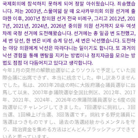
국제회의에 참석하지 못하게 되어 정말 아쉬웠습니다. 죄송했습
니다. 저는 2003년, 스물여덟 살 때 오사카부의회 의원 선거에 출
마한 이후, 2007년 참의원 선거 전국 비례구, 그리고 2012년, 201
7년, 2021년, 2024년, 2026년 중의원 의원 선거까지 모두 여섯
차례 국정 선거에 도전해왔습니다. 선거에는 총 일곱 번 도전했고,
세 번 당선, 한 번은 비례 승계 당선, 세 번은 낙선했습니다. 도전하
는 야당 의원에게 낙선은 따라다니는 일이기도 합니다. 또 과거의
낙선 경험을 통해 멘탈을 지키는 방법이나 정치자금을 모으는 방
법도 점점 더 다듬어지고 있다고 생각합니다.
今年1月の突然の解散総選挙によりソウルで予定していた国
際会議に出席できず、本当に残念でした。申し訳ありません
でした。私は、2003年28歳の時に大阪府議会議員選挙に出
馬して以来、2007年参議院選挙全国比例区、2012年、2017
年、2021年、2024年、2026年の衆議院議員選挙と6度の国
政選挙にチャレンジしてきました。7回選挙に挑戦し、3回
当選、1回繰上げ当選、3回落選です。挑戦する野党議員に
落選はつきものですし、過去の落選経験からメンタルを守
り、政治資金を集める方法はどんどんブラッシアップできて
いると思っています。