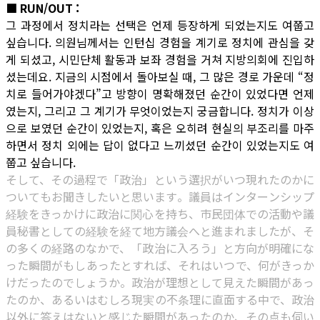
■ RUN/OUT :
그 과정에서 정치라는 선택은 언제 등장하게 되었는지도 여쭙고
싶습니다. 의원님께서는 인턴십 경험을 계기로 정치에 관심을 갖
게 되셨고, 시민단체 활동과 보좌 경험을 거쳐 지방의회에 진입하
셨는데요. 지금의 시점에서 돌아보실 때, 그 많은 경로 가운데 “정
치로 들어가야겠다”고 방향이 명확해졌던 순간이 있었다면 언제
였는지, 그리고 그 계기가 무엇이었는지 궁금합니다. 정치가 이상
으로 보였던 순간이 있었는지, 혹은 오히려 현실의 부조리를 마주
하면서 정치 외에는 답이 없다고 느끼셨던 순간이 있었는지도 여
쭙고 싶습니다.
そして、その過程で「政治」という選択がいつ現れたのかに
ついてもお聞きしたいと思います。議員はインターンシップ
経験をきっかけに政治に関心を持ち、市民団体での活動や議
員秘書としての経験を経て地方議会へと進まれましたが、そ
の多くの経路のなかで、「政治に入ろう」と方向が明確にな
った瞬間がもしあったとすれば、それはいつで、何がきっか
けだったのでしょうか。政治が理想として見えた瞬間があっ
たのか、あるいはむしろ現実の不条理に直面する中で、政治
以外に答えはないと感じた瞬間があったのか、その点も伺い