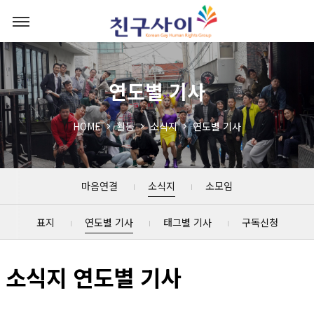
연도별 기사
HOME
활동
소식지
연도별 기사
마음연결
소식지
소모임
표지
연도별 기사
태그별 기사
구독신청
소식지 연도별 기사