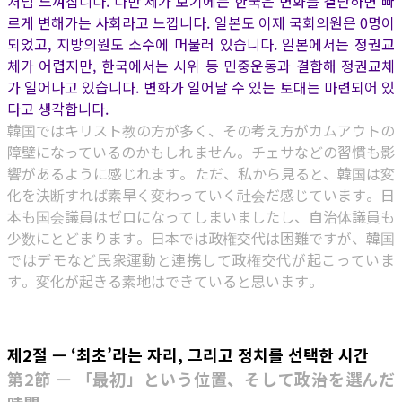
처럼 느껴집니다. 다만 제가 보기에는 한국은 변화를 결단하면 빠
르게 변해가는 사회라고 느낍니다. 일본도 이제 국회의원은 0명이
되었고, 지방의원도 소수에 머물러 있습니다. 일본에서는 정권교
체가 어렵지만, 한국에서는 시위 등 민중운동과 결합해 정권교체
가 일어나고 있습니다. 변화가 일어날 수 있는 토대는 마련되어 있
다고 생각합니다.
韓国ではキリスト教の方が多く、その考え方がカムアウトの
障壁になっているのかもしれません。チェサなどの習慣も影
響があるように感じれます。ただ、私から見ると、韓国は変
化を決断すれば素早く変わっていく社会だ感じています。日
本も国会議員はゼロになってしまいましたし、自治体議員も
少数にとどまります。日本では政権交代は困難ですが、韓国
ではデモなど民衆運動と連携して政権交代が起こっていま
す。変化が起きる素地はできていると思います。
제2절 — ‘최초’라는 자리, 그리고 정치를 선택한 시간
第2節 — 「最初」という位置、そして政治を選んだ