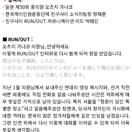
- 일본 제50회 중의원 오츠지 가나코
- 한국게이인권운동단체 친구사이 소식지팀장 정재훈
- 친구사이 RUN/OUT 커뮤니케이션 리드 박태민
■ RUN/OUT :
오츠지 가나코 의원님, 안녕하세요.
이렇게 RUN/OUT 인터뷰로 다시 뵙게 되어 정말 반갑습니다.
尾辻かな子議員、こんにちは。
このたび、RUN/OUTのインタビューを通じて再びお目にか
かれることを、心より嬉しく思います。
지난 1월 의원님께서 보내주신 연대의 영상 메시지와, 선거 직전
바쁜 와중에도 직접 전화로 말씀 나눠주셨던 시간은 저희에게 매
우 뜻깊은 기억으로 남아 있습니다. 특히 서울을 “청춘이 담긴 특
별한 장소”라고 말씀해주셨던 장면과, 당사자 정치인의 가시화에
대한 격려는 한국의 많은 참가자들에게 깊은 인상을 남겼습니다.
그런 인연 위에서 다시 이렇게 대화를 이어갈 수 있게 되어 더욱
뜻깊게 생각합니다.