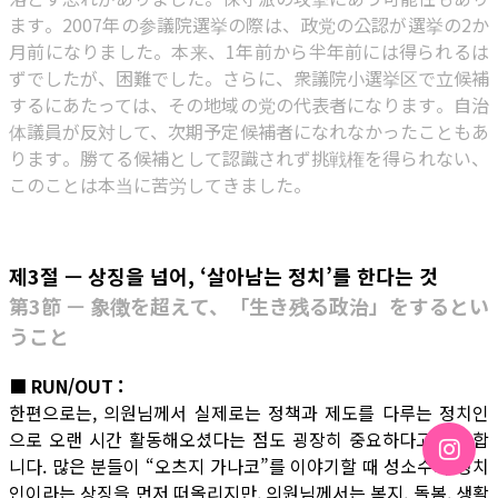
ます。2007年の参議院選挙の際は、政党の公認が選挙の2か
月前になりました。本来、1年前から半年前には得られるは
ずでしたが、困難でした。さらに、衆議院小選挙区で立候補
するにあたっては、その地域の党の代表者になります。自治
体議員が反対して、次期予定候補者になれなかったこともあ
ります。勝てる候補として認識されず挑戦権を得られない、
このことは本当に苦労してきました。
제3절 — 상징을 넘어, ‘살아남는 정치’를 한다는 것
第3節 — 象徴を超えて、「生き残る政治」をするとい
うこと
■ RUN/OUT :
한편으로는, 의원님께서 실제로는 정책과 제도를 다루는 정치인
으로 오랜 시간 활동해오셨다는 점도 굉장히 중요하다고 생각합
니다. 많은 분들이 “오츠지 가나코”를 이야기할 때 성소수자 정치
인이라는 상징을 먼저 떠올리지만, 의원님께서는 복지, 돌봄, 생활