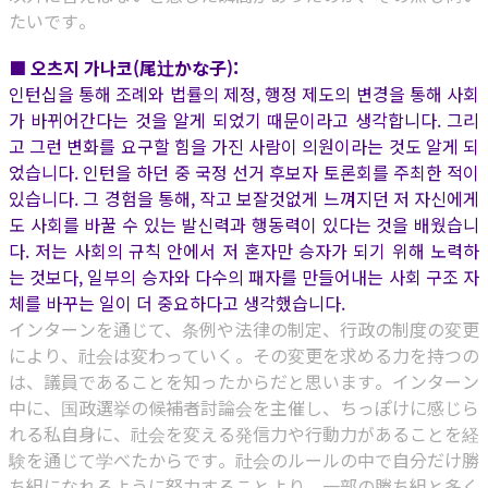
たいです。
■ 오츠지 가나코(尾辻かな子):
인턴십을 통해 조례와 법률의 제정, 행정 제도의 변경을 통해 사회
가 바뀌어간다는 것을 알게 되었기 때문이라고 생각합니다. 그리
고 그런 변화를 요구할 힘을 가진 사람이 의원이라는 것도 알게 되
었습니다. 인턴을 하던 중 국정 선거 후보자 토론회를 주최한 적이
있습니다. 그 경험을 통해, 작고 보잘것없게 느껴지던 저 자신에게
도 사회를 바꿀 수 있는 발신력과 행동력이 있다는 것을 배웠습니
다. 저는 사회의 규칙 안에서 저 혼자만 승자가 되기 위해 노력하
는 것보다, 일부의 승자와 다수의 패자를 만들어내는 사회 구조 자
체를 바꾸는 일이 더 중요하다고 생각했습니다.
インターンを通じて、条例や法律の制定、行政の制度の変更
により、社会は変わっていく。その変更を求める力を持つの
は、議員であることを知ったからだと思います。インターン
中に、国政選挙の候補者討論会を主催し、ちっぽけに感じら
れる私自身に、社会を変える発信力や行動力があることを経
験を通じて学べたからです。社会のルールの中で自分だけ勝
ち組になれるように努力することより、一部の勝ち組と多く