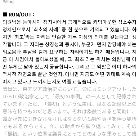
時間
■ RUN/OUT :
의원님은 동아시아 정치사에서 공개적으로 커밍아웃한 성소수자
정치인으로서 ‘최초의 사례’ 중 한 분으로 기억되고 있습니다. 하
지만 ‘최초’라는 자리는 단순한 기록 이상의 의미를 갖는다고 생
각합니다. 그 자리는 상징성과 동시에, 누군가 먼저 감당해야 하는
외로움과 부담을 함께 요구하는 자리이기도 하기 때문입니다. 지
금 이 시점에서 돌아보셨을 때, 그 ‘최초’라는 위치는 의원님께 어
떤 무게로 남아 있는지 궁금합니다. 그리고 그 역할은 이미 하나의
역사적 장면으로 끝난 것인지, 아니면 지금도 어떤 형태로 계속 이
어지고 있다고 느끼시는지도 여쭙고 싶습니다.
議員は、東アジア政治史において、公にカミングアウトした
LGBTQ政治家として「最初の事例」の一人として記憶され
ています。ただ、「最初」という位置は、単なる記録以上の
意味を持つものだと思います。それは象徴であると同時に、
誰かが先に引き受けなければならない孤独や負担を伴う場所
でもあるからです。今この時点から振り返ってみて、その
「最初」という位置は議員にとってどのような重みとして残