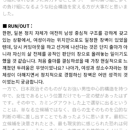
の負け組になるような社会構造を変える方が大事だと思いま
した。
■ RUN/OUT :
한편, 일본 정치 자체가 여전히 남성 중심적 구조를 강하게 갖고
있는 상황에서, 여성이라는 위치만으로도 일정한 장벽이 있었을
텐데, 당시 커밍아웃을 하고 선거에 나선다는 것은 단지 출마가 아
니라 자신의 삶 전체를 공적인 판단의 장으로 올려놓는 일이기도
했을 것 같습니다. 처음 출마를 결심하셨을 때 가장 현실적으로 느
껴졌던 두려움은 무엇이었나요? 나아가, 여성과 성소수자라는 정
체성이 더해지면서 정치적으로 경험하신 장벽은 어떤 성격의 것
이었는지 궁금합니다.
一方で、日本政治そのものがなお強い男性中心的構造を持つ
中で、女性であるという位置だけでも一定の壁があったはず
です。その中で、カミングアウトした上で選挙に出るという
ことは、単なる立候補ではなく、自らの生そのものを公的な
判断の場に差し出すことでもあったように思います。最初に
立候補を決意されたとき、最も現実的に感じられた恐れは何