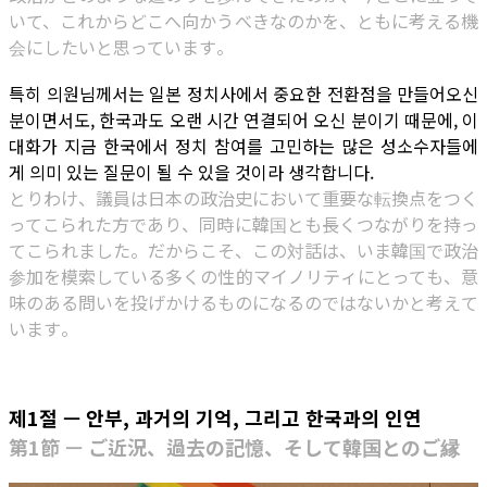
いて、これからどこへ向かうべきなのかを、ともに考える機
会にしたいと思っています。
특히 의원님께서는 일본 정치사에서 중요한 전환점을 만들어오신
분이면서도, 한국과도 오랜 시간 연결되어 오신 분이기 때문에, 이
대화가 지금 한국에서 정치 참여를 고민하는 많은 성소수자들에
게 의미 있는 질문이 될 수 있을 것이라 생각합니다.
とりわけ、議員は日本の政治史において重要な転換点をつく
ってこられた方であり、同時に韓国とも長くつながりを持っ
てこられました。だからこそ、この対話は、いま韓国で政治
参加を模索している多くの性的マイノリティにとっても、意
味のある問いを投げかけるものになるのではないかと考えて
います。
제1절 — 안부, 과거의 기억, 그리고 한국과의 인연
第1節 — ご近況、過去の記憶、そして韓国とのご縁