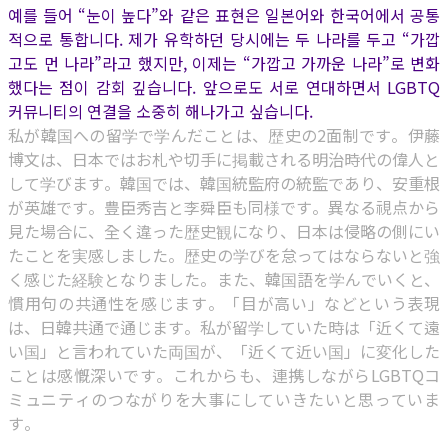
예를 들어 “눈이 높다”와 같은 표현은 일본어와 한국어에서 공통
적으로 통합니다. 제가 유학하던 당시에는 두 나라를 두고 “가깝
고도 먼 나라”라고 했지만, 이제는 “가깝고 가까운 나라”로 변화
했다는 점이 감회 깊습니다. 앞으로도 서로 연대하면서 LGBTQ
커뮤니티의 연결을 소중히 해나가고 싶습니다.
私が韓国への留学で学んだことは、歴史の2面制です。伊藤
博文は、日本ではお札や切手に掲載される明治時代の偉人と
して学びます。韓国では、韓国統監府の統監であり、安重根
が英雄です。豊臣秀吉と李舜臣も同様です。異なる視点から
見た場合に、全く違った歴史観になり、日本は侵略の側にい
たことを実感しました。歴史の学びを怠ってはならないと強
く感じた経験となりました。また、韓国語を学んでいくと、
慣用句の共通性を感じます。「目が高い」などという表現
は、日韓共通で通じます。私が留学していた時は「近くて遠
い国」と言われていた両国が、「近くて近い国」に変化した
ことは感慨深いです。これからも、連携しながらLGBTQコ
ミュニティのつながりを大事にしていきたいと思っていま
す。