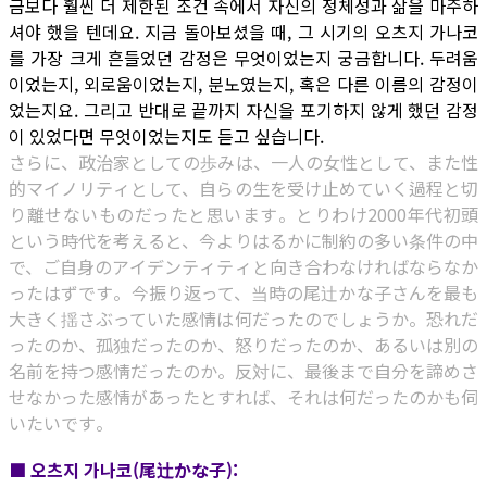
금보다 훨씬 더 제한된 조건 속에서 자신의 정체성과 삶을 마주하
셔야 했을 텐데요. 지금 돌아보셨을 때, 그 시기의 오츠지 가나코
를 가장 크게 흔들었던 감정은 무엇이었는지 궁금합니다. 두려움
이었는지, 외로움이었는지, 분노였는지, 혹은 다른 이름의 감정이
었는지요. 그리고 반대로 끝까지 자신을 포기하지 않게 했던 감정
이 있었다면 무엇이었는지도 듣고 싶습니다.
さらに、政治家としての歩みは、一人の女性として、また性
的マイノリティとして、自らの生を受け止めていく過程と切
り離せないものだったと思います。とりわけ2000年代初頭
という時代を考えると、今よりはるかに制約の多い条件の中
で、ご自身のアイデンティティと向き合わなければならなか
ったはずです。今振り返って、当時の尾辻かな子さんを最も
大きく揺さぶっていた感情は何だったのでしょうか。恐れだ
ったのか、孤独だったのか、怒りだったのか、あるいは別の
名前を持つ感情だったのか。反対に、最後まで自分を諦めさ
せなかった感情があったとすれば、それは何だったのかも伺
いたいです。
■ 오츠지 가나코(尾辻かな子):