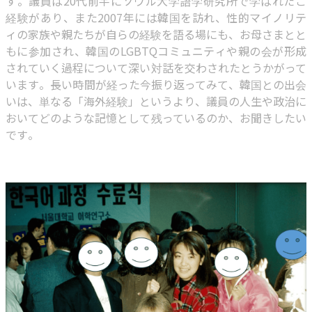
す。議員は20代前半にソウル大学語学研究所で学ばれたご
経験があり、また2007年には韓国を訪れ、性的マイノリテ
ィの家族や親たちが自らの経験を語る場にも、お母さまとと
もに参加され、韓国のLGBTQコミュニティや親の会が形成
されていく過程について深い対話を交わされたとうかがって
います。長い時間が経った今振り返ってみて、韓国との出会
いは、単なる「海外経験」というより、議員の人生や政治に
おいてどのような記憶として残っているのか、お聞きしたい
です。