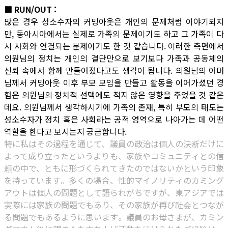
■ RUN/OUT :
많은 경우 성소수자의 커밍아웃은 개인의 문제처럼 이야기되지
만, 동아시아에서는 실제로 가족의 문제이기도 하고 그 가족이 다
시 사회와 연결되는 문제이기도 한 것 같습니다. 이러한 측면에서
의원님의 정치는 개인의 결단만으로 보기보다 가족과 공동체의
신뢰 속에서 함께 만들어졌다고도 생각이 됩니다. 의원님의 어머
님께서 커밍아웃 이후 부모 모임을 만들고 활동을 이어가셨던 경
험은 의원님의 정치적 선택에도 적지 않은 영향을 주었을 것 같은
데요. 의원님께서 생각하시기에 가족의 존재, 특히 부모의 태도는
성소수자가 정치 혹은 사회라는 공적 영역으로 나아가는 데 어떤
역할을 한다고 보시는지 궁금합니다.
特に私はその過程を通じて、議員の政治は個人の決断だけに
よって成り立ったというよりも、家族やコミュニティとの信
頼の中で、ともに形づくられてきたのではないかという印象
を持っています。多くの場合、性的マイノリティのカミング
アウトは個人の問題として語られがちですが、東アジアでは
実際には家族の問題でもあり、その家族が再び社会とつなが
る問題でもあるように思います。議員のお母さまが、カミン