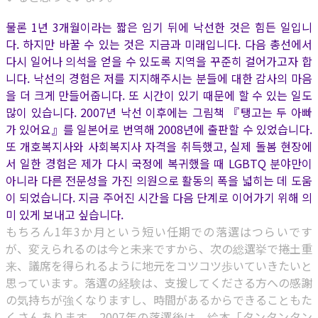
물론 1년 3개월이라는 짧은 임기 뒤에 낙선한 것은 힘든 일입니
다. 하지만 바꿀 수 있는 것은 지금과 미래입니다. 다음 총선에서
다시 일어나 의석을 얻을 수 있도록 지역을 꾸준히 걸어가고자 합
니다. 낙선의 경험은 저를 지지해주시는 분들에 대한 감사의 마음
을 더 크게 만들어줍니다. 또 시간이 있기 때문에 할 수 있는 일도
많이 있습니다. 2007년 낙선 이후에는 그림책 『탱고는 두 아빠
가 있어요』를 일본어로 번역해 2008년에 출판할 수 있었습니다.
또 개호복지사와 사회복지사 자격을 취득했고, 실제 돌봄 현장에
서 일한 경험은 제가 다시 국정에 복귀했을 때 LGBTQ 분야만이
아니라 다른 전문성을 가진 의원으로 활동의 폭을 넓히는 데 도움
이 되었습니다. 지금 주어진 시간을 다음 단계로 이어가기 위해 의
미 있게 보내고 싶습니다.
もちろん1年3か月という短い任期での落選はつらいです
が、変えられるのは今と未来ですから、次の総選挙で捲土重
来、議席を得られるように地元をコツコツ歩いていきたいと
思っています。落選の経験は、支援してくださる方への感謝
の気持ちが強くなりますし、時間があるからできることもた
くさんあります。2007年の落選後は、絵本「タンタンタン