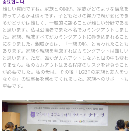
중요합니다.
難しい質問ですね。家族との関係、家族がどのような信念を
持っているかは様々です。子どもだけの努力で親が変化でき
るかどうかは難しく、一般的に語ることが難しい分野である
と思います。私は公職者でまた本名でカミングアウトしまし
た。家族、親戚すべてがカミングアウトに巻き込まれること
になりました。親戚からは、「一族の恥」と言われたことも
あります。家族や親族を考慮すればカミングアウトは難しい
と思います。ただ、誰かがカムアウトしないと世の中も変わ
りません。私のカムアウトはある程度のリスクを背負うこと
が必要でした。私の母は、その後「LGBTの家族と友人をつ
なぐ会」の理事長を務めてくれました。家族へのサポートも
重要です。