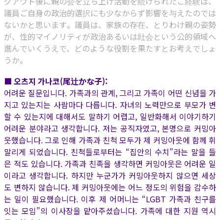
グアウト後に親の会を立ち上げ活動を続けられたご経験は、
議員ご自身の政治的選択にも少なからず影響を与えたのでは
ないかと思います。議員は、家族の存在、とりわけ親の姿勢
が、性的マイノリティが政治あるいは社会という公的領域へ
進んでいくうえで、どのような役割を果たすとお考えでしょ
うか。
■ 오츠지 가나코(尾辻かな子):
어려운 질문입니다. 가족과의 관계, 그리고 가족이 어떤 신념을 가
지고 있는지는 사람마다 다릅니다. 자녀의 노력만으로 부모가 변
할 수 있는지에 대해서도 말하기 어렵고, 일반화해서 이야기하기
어려운 분야라고 생각합니다. 저는 공직자였고, 본명으로 커밍아
웃했습니다. 그로 인해 가족과 친척 모두가 제 커밍아웃에 함께 휘
말리게 되었습니다. 친척들로부터는 “집안의 수치”라는 말을 들
은 적도 있습니다. 가족과 친족을 생각하면 커밍아웃은 어려운 일
이라고 생각합니다. 하지만 누군가가 커밍아웃하지 않으면 세상
도 변하지 않습니다. 제 커밍아웃에는 어느 정도의 위험을 감수하
는 일이 필요했습니다. 이후 제 어머니는 “LGBT 가족과 친구를
잇는 모임”의 이사장을 맡아주셨습니다. 가족에 대한 지원 역시