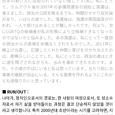
日本の若い人には知られていない感じです(笑)。私にとっ
て、カムアウト後の2007年の参議院選挙の挑戦と落選は、
堪えました。政党の公認を取るまでも、時間がかかり反対論
があり、いばらの道でした。落選後は、落選の原因追及が行
われ、一人で受け止めることが難しかったです。何より、次
にLGBTQの候補者が私の失敗により立候補できなくなった
のではないかと悩みました。あの落選は、私にとって一度目
の政治からの退場を余儀なくされたものでした。2013年に
繰上げ当選し、応援してくれた仲間と喜びを分かち合えたの
は、素晴らしいことでした。私にとっては、政治の道はとき
に道を閉ざされながらも、歩みを進めてきたものです。ま
だ、その道の半ばにいると私は思っています。当たり前に当
事者の議員が国会にいる、そんな風景を作れるようにこれか
らも頑張りたいと思っています。
■ RUN/OUT :
나아가, 정치인으로서의 경로는, 한 사람의 여성으로서, 또 성소수
자로서 자기 삶을 받아들이는 과정은 결코 단순하지 않았을 것이
라고 생각합니다. 특히 2000년대 초반이라는 시기를 고려하면, 지