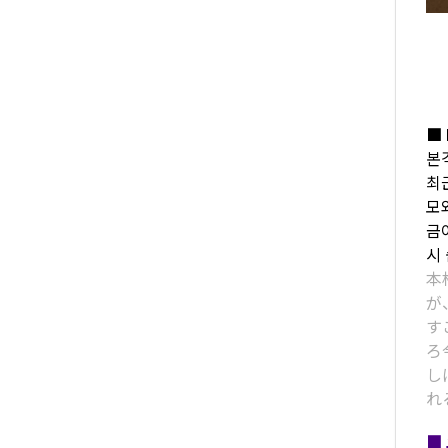
■ 
본
최
모
금
시
本
が
す
ろ
し
れ
■