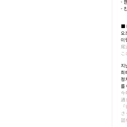
-
-
■ 
오
이
尾
こ
지
희
정
를
今
通
「
さ
話