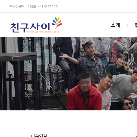
후원: 국민 408801-01-242055
소개
마음연결