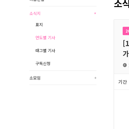
소식
소식지
+
표지
2
연도별 기사
[
태그별 기사
가
구독신청
소모임
+
기간