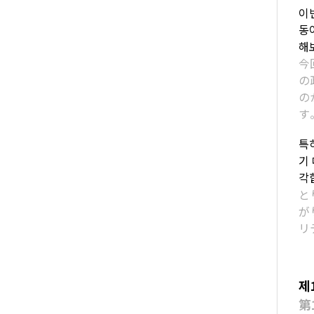
이
동
해
今
の
の
す
특
기
각
と
が
リ
제
第