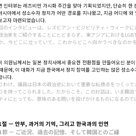
번 인터뷰는 레즈비언 가시화 주간을 맞아 기획되었지만, 단순히 한
아시아에서 성소수자 정치가 어떤 경로를 지나왔고, 지금 어디에 와 
보고자 마련되었습니다.
回のインタビューは、レズビアン・ビジビリティ・ウィークに
政治家をご紹介することにとどまらず、東アジアにおけるLGB
か、今どこに立っていて、これからどこへ向かうべきなのか
。
히 의원님께서는 일본 정치사에서 중요한 전환점을 만들어오신 분이면
 때문에, 이 대화가 지금 한국에서 정치 참여를 고민하는 많은 성소수
합니다.
りわけ、議員は日本の政治史において重要な転換点をつくって
りを持ってこられました。だからこそ、この対話は、いま韓国
ティにとっても、意味のある問いを投げかけるものになるので
1절 — 안부, 과거의 기억, 그리고 한국과의 인연
1節 — ご近況、過去の記憶、そして韓国とのご縁