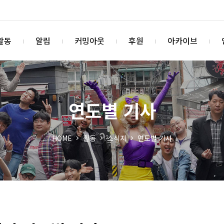
활동
알림
커밍아웃
후원
아카이브
연도별 기사
HOME
활동
소식지
연도별 기사