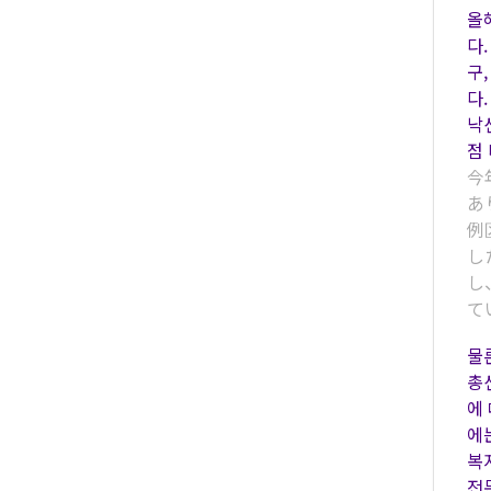
올
다.
구,
다
낙
점
今
あ
例
し
し
て
물
총
에
에
복
전