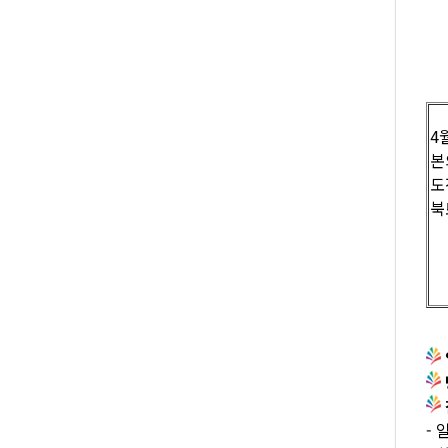
4
본
도
북
-