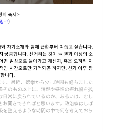
 정치 축제>
링크
)
사와 자기소개와 함께 근황부터 여쭙고 싶습니다.
지 궁금합니다. 선거라는 것이 늘 결과 이상의 소
어떤 일상으로 돌아가고 계신지, 혹은 오히려 지
적인 시간으로만 기억되곤 하지만, 선거 이후 잠
합니다.
ます。最近、選挙から少し時間も経ちました
果そのもの以上に、消耗や感情の振れ幅を残
な日常に戻られているのか、あるいは、むし
もお聞きできればと思います。政治家はしば
吸を整えるような時間の中で何を考えておら