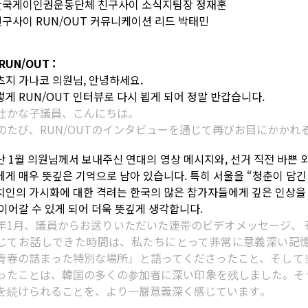
 한국게이인권운동단체 친구사이 소식지팀장 정재훈
 친구사이 RUN/OUT 커뮤니케이션 리드 박태민
RUN/OUT :
츠지 가나코 의원님, 안녕하세요.
렇게 RUN/OUT 인터뷰로 다시 뵙게 되어 정말 반갑습니다.
辻かな子議員、こんにちは。
のたび、RUN/OUTのインタビューを通じて再びお目にかか
난 1월 의원님께서 보내주신 연대의 영상 메시지와, 선거 직전 바쁜
에게 매우 뜻깊은 기억으로 남아 있습니다. 특히 서울을 “청춘이 담
치인의 가시화에 대한 격려는 한국의 많은 참가자들에게 깊은 인상을 
 이어갈 수 있게 되어 더욱 뜻깊게 생각합니다.
年1月、議員からお送りいただいた連帯のビデオメッセージ、
じてお話しできた時間は、私たちにとって非常に意義深い記
青春の詰まった特別な場所」と語ってくださったこと、そして
ったことは、韓国の多くの参加者に深い印象を残しました。そ
を続けられることを、より一層意義深く感じています。