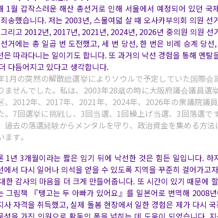
해 1월 갑작스러운 해산 총선거로 인해 서울에서 예정되어 있던 국
 죄송했습니다. 저는 2003년, 스물여덟 살 때 오사카부의회 의원 선
 그리고 2012년, 2017년, 2021년, 2024년, 2026년 중의원
. 선거에는 총 일곱 번 도전했고, 세 번 당선, 한 번은 비례 승계 당
선은 따라다니는 일이기도 합니다. 또 과거의 낙선 경험을 통해 멘탈
 더 다듬어지고 있다고 생각합니다.
年1月の突然の解散総選挙によりソウルで予定していた国際会
りませんでした。私は、2003年28歳の時に大阪府議会議員選
区、2012年、2017年、2021年、2024年、2026年の衆
た。7回選挙に挑戦し、3回当選、1回繰上げ当選、3回落選
、過去の落選経験からメンタルを守り、政治資金を集める方法
います。
론 1년 3개월이라는 짧은 임기 뒤에 낙선한 것은 힘든 일입니다. 하
선에서 다시 일어나 의석을 얻을 수 있도록 지역을 꾸준히 걸어가고자
 대한 감사의 마음을 더 크게 만들어줍니다. 또 시간이 있기 때문에 할 
는 그림책 『탱고는 두 아빠가 있어요』를 일본어로 번역해 2008년
지사 자격을 취득했고, 실제 돌봄 현장에서 일한 경험은 제가 다시 국
문성을 가진 의원으로 활동의 폭을 넓히는 데 도움이 되었습니다. 지