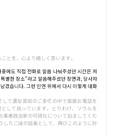
れることを、心より嬉しく思います。
 와중에도 직접 전화로 말씀 나눠주셨던 시간은 저
긴 특별한 장소”라고 말씀해주셨던 장면과, 당사자
남겼습니다. 그런 인연 위에서 다시 이렇게 대화
そして選挙直前のご多忙の中で直接お電話を
憶として残っています。とりわけ、ソウルを
当事者政治家の可視化について励ましてくだ
うしたご縁の延長として、再びこのように対