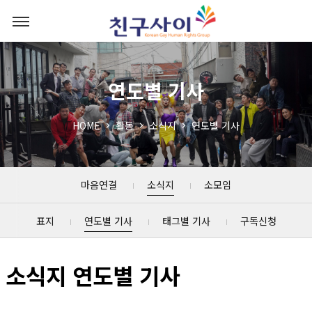
연도별 기사
HOME
활동
소식지
연도별 기사
마음연결
소식지
소모임
표지
연도별 기사
태그별 기사
구독신청
소식지 연도별 기사