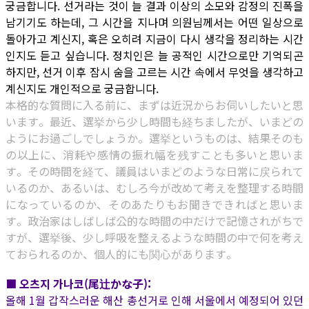
궁금합니다. 선거라는 것이 늘 결과 이상의 소모와 감정의 진폭을
남기기도 하는데, 그 시간을 지나며 의원님께서는 어떤 일상으로
돌아가고 계신지, 혹은 오히려 지금이 다시 생각을 정리하는 시간
인지도 듣고 싶습니다. 정치인은 늘 공적인 시간으로만 기억되곤
하지만, 선거 이후 잠시 숨을 고르는 시간 속에서 무엇을 생각하고
계신지도 개인적으로 궁금합니다.
本格的な質問に入る前に、まずは近況からお伺いしたいと思
います。最近、選挙から少し時間も経ちましたが、いまどの
ようにお過ごしでしょうか。選挙というものは、結果そのも
の以上に、消耗や感情の振れ幅を残すことも多いと思いま
す。その時間を経て、議員はいまどのような日常に戻られて
いるのか、あるいは、むしろ今が改めて考えを整理する時間
になっているのか、そのあたりもお聞きできればと思いま
す。政治家はしばしば公的な時間の中だけで記憶されがちで
すが、選挙後、少し呼吸を整えるような時間の中で何を考え
ておられるのか、個人的にも関心があります。
■ 오츠지 가나코(尾辻かな子):
올해 1월 갑작스러운 해산 총선거로 인해 서울에서 예정되어 있던