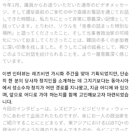
今年1月、議員からお送りいただいた連帯のビデオメッセー
ジ、そして選挙直前のご多忙の中で直接お電話を通じてお話
しできた時間は、私たちにとって非常に意義深い記憶として
残っています。とりわけ、ソウルを「青春の詰まった特別な
場所」と語ってくださったこと、そして当事者政治家の可視
化について励ましてくださったことは、韓国の多くの参加者
に深い印象を残しました。そうしたご縁の延長として、再び
このように対話を続けられることを、より一層意義深く感じ
ています。
이번 인터뷰는 레즈비언 가시화 주간을 맞아 기획되었지만, 단순
히 한 분의 당사자 정치인을 소개하는 데 그치기보다는 동아시아
에서 성소수자 정치가 어떤 경로를 지나왔고, 지금 어디에 와 있으
며, 앞으로 어디로 가야 하는지를 함께 고민해보고자 마련되었습
니다.
今回のインタビューは、レズビアン・ビジビリティ・ウィー
クにあわせて企画されたものですが、単にお一人の政治家を
ご紹介することにとどまらず、東アジアにおけるLGBTQ+の
政治がどのような道のりを歩んできたのか、今どこに立って