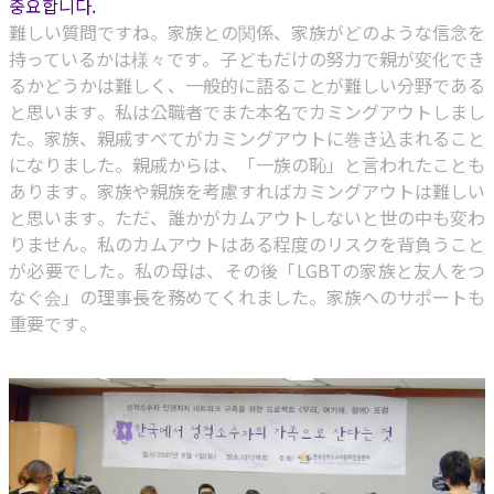
중요합니다.
難しい質問ですね。家族との関係、家族がどのような信念を
持っているかは様々です。子どもだけの努力で親が変化でき
るかどうかは難しく、一般的に語ることが難しい分野である
と思います。私は公職者でまた本名でカミングアウトしまし
た。家族、親戚すべてがカミングアウトに巻き込まれること
になりました。親戚からは、「一族の恥」と言われたことも
あります。家族や親族を考慮すればカミングアウトは難しい
と思います。ただ、誰かがカムアウトしないと世の中も変わ
りません。私のカムアウトはある程度のリスクを背負うこと
が必要でした。私の母は、その後「LGBTの家族と友人をつ
なぐ会」の理事長を務めてくれました。家族へのサポートも
重要です。