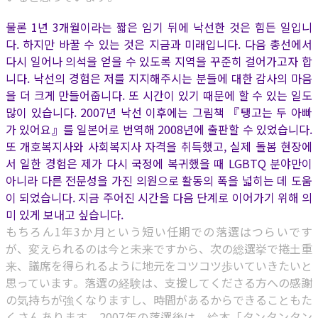
물론 1년 3개월이라는 짧은 임기 뒤에 낙선한 것은 힘든 일입니
다. 하지만 바꿀 수 있는 것은 지금과 미래입니다. 다음 총선에서
다시 일어나 의석을 얻을 수 있도록 지역을 꾸준히 걸어가고자 합
니다. 낙선의 경험은 저를 지지해주시는 분들에 대한 감사의 마음
을 더 크게 만들어줍니다. 또 시간이 있기 때문에 할 수 있는 일도
많이 있습니다. 2007년 낙선 이후에는 그림책 『탱고는 두 아빠
가 있어요』를 일본어로 번역해 2008년에 출판할 수 있었습니다.
또 개호복지사와 사회복지사 자격을 취득했고, 실제 돌봄 현장에
서 일한 경험은 제가 다시 국정에 복귀했을 때 LGBTQ 분야만이
아니라 다른 전문성을 가진 의원으로 활동의 폭을 넓히는 데 도움
이 되었습니다. 지금 주어진 시간을 다음 단계로 이어가기 위해 의
미 있게 보내고 싶습니다.
もちろん1年3か月という短い任期での落選はつらいです
が、変えられるのは今と未来ですから、次の総選挙で捲土重
来、議席を得られるように地元をコツコツ歩いていきたいと
思っています。落選の経験は、支援してくださる方への感謝
の気持ちが強くなりますし、時間があるからできることもた
くさんあります。2007年の落選後は、絵本「タンタンタン