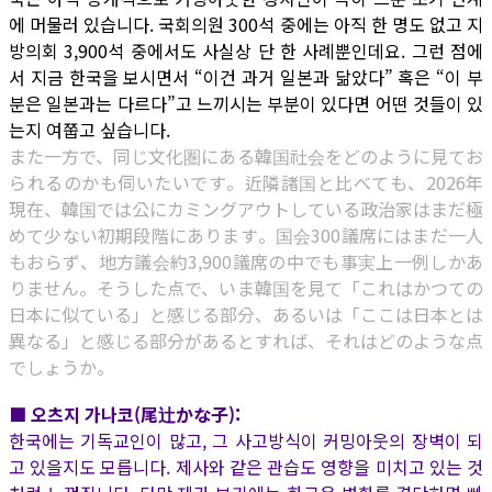
에 머물러 있습니다. 국회의원 300석 중에는 아직 한 명도 없고 지
방의회 3,900석 중에서도 사실상 단 한 사례뿐인데요. 그런 점에
서 지금 한국을 보시면서 “이건 과거 일본과 닮았다” 혹은 “이 부
분은 일본과는 다르다”고 느끼시는 부분이 있다면 어떤 것들이 있
는지 여쭙고 싶습니다.
また一方で、同じ文化圏にある韓国社会をどのように見てお
られるのかも伺いたいです。近隣諸国と比べても、2026年
現在、韓国では公にカミングアウトしている政治家はまだ極
めて少ない初期段階にあります。国会300議席にはまだ一人
もおらず、地方議会約3,900議席の中でも事実上一例しかあ
りません。そうした点で、いま韓国を見て「これはかつての
日本に似ている」と感じる部分、あるいは「ここは日本とは
異なる」と感じる部分があるとすれば、それはどのような点
でしょうか。
■ 오츠지 가나코(尾辻かな子):
한국에는 기독교인이 많고, 그 사고방식이 커밍아웃의 장벽이 되
고 있을지도 모릅니다. 제사와 같은 관습도 영향을 미치고 있는 것