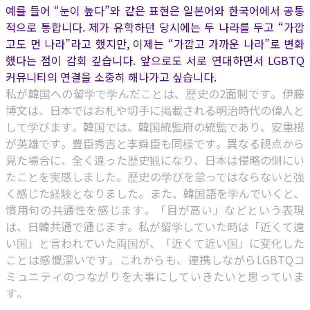
예를 들어 “눈이 높다”와 같은 표현은 일본어와 한국어에서 공통
적으로 통합니다. 제가 유학하던 당시에는 두 나라를 두고 “가깝
고도 먼 나라”라고 했지만, 이제는 “가깝고 가까운 나라”로 변화
했다는 점이 감회 깊습니다. 앞으로도 서로 연대하면서 LGBTQ
커뮤니티의 연결을 소중히 해나가고 싶습니다.
私が韓国への留学で学んだことは、歴史の2面制です。伊藤
博文は、日本ではお札や切手に掲載される明治時代の偉人と
して学びます。韓国では、韓国統監府の統監であり、安重根
が英雄です。豊臣秀吉と李舜臣も同様です。異なる視点から
見た場合に、全く違った歴史観になり、日本は侵略の側にい
たことを実感しました。歴史の学びを怠ってはならないと強
く感じた経験となりました。また、韓国語を学んでいくと、
慣用句の共通性を感じます。「目が高い」などという表現
は、日韓共通で通じます。私が留学していた時は「近くて遠
い国」と言われていた両国が、「近くて近い国」に変化した
ことは感慨深いです。これからも、連携しながらLGBTQコ
ミュニティのつながりを大事にしていきたいと思っていま
す。