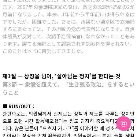
ます。2007年の参議院選挙の際は、政党の公認が選挙の2か
月前になりました。本来、1年前から半年前には得られるは
ずでしたが、困難でした。さらに、衆議院小選挙区で立候補
するにあたっては、その地域の党の代表者になります。自治
体議員が反対して、次期予定候補者になれなかったこともあ
ります。勝てる候補として認識されず挑戦権を得られない、
このことは本当に苦労してきました。
제3절 — 상징을 넘어, ‘살아남는 정치’를 한다는 것
第3節 — 象徴を超えて、「生き残る政治」をするとい
うこと
■ RUN/OUT :
한편으로는, 의원님께서 실제로는 정책과 제도를 다루는 정치인
으로 오랜 시간 활동해오셨다는 점도 굉장히 중요하다고 생각합
니다. 많은 분들이 “오츠지 가나코”를 이야기할 때 성소수자 정치
인이라는 상징을 먼저 떠올리지만, 의원님께서는 복지, 돌봄, 생활