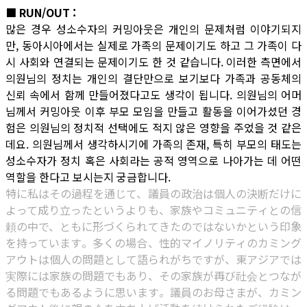
■ RUN/OUT :
많은 경우 성소수자의 커밍아웃은 개인의 문제처럼 이야기되지
만, 동아시아에서는 실제로 가족의 문제이기도 하고 그 가족이 다
시 사회와 연결되는 문제이기도 한 것 같습니다. 이러한 측면에서
의원님의 정치는 개인의 결단만으로 보기보다 가족과 공동체의
신뢰 속에서 함께 만들어졌다고도 생각이 됩니다. 의원님의 어머
님께서 커밍아웃 이후 부모 모임을 만들고 활동을 이어가셨던 경
험은 의원님의 정치적 선택에도 적지 않은 영향을 주었을 것 같은
데요. 의원님께서 생각하시기에 가족의 존재, 특히 부모의 태도는
성소수자가 정치 혹은 사회라는 공적 영역으로 나아가는 데 어떤
역할을 한다고 보시는지 궁금합니다.
特に私はその過程を通じて、議員の政治は個人の決断だけに
よって成り立ったというよりも、家族やコミュニティとの信
頼の中で、ともに形づくられてきたのではないかという印象
を持っています。多くの場合、性的マイノリティのカミング
アウトは個人の問題として語られがちですが、東アジアでは
実際には家族の問題でもあり、その家族が再び社会とつなが
る問題でもあるように思います。議員のお母さまが、カミン