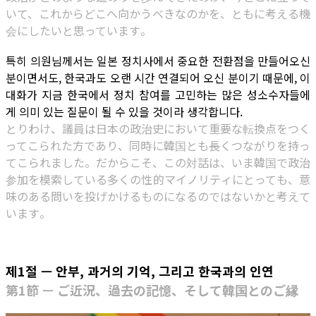
いて、これからどこへ向かうべきなのかを、ともに考える機
会にしたいと思っています。
특히 의원님께서는 일본 정치사에서 중요한 전환점을 만들어오신
분이면서도, 한국과도 오랜 시간 연결되어 오신 분이기 때문에, 이
대화가 지금 한국에서 정치 참여를 고민하는 많은 성소수자들에
게 의미 있는 질문이 될 수 있을 것이라 생각합니다.
とりわけ、議員は日本の政治史において重要な転換点をつく
ってこられた方であり、同時に韓国とも長くつながりを持っ
てこられました。だからこそ、この対話は、いま韓国で政治
参加を模索している多くの性的マイノリティにとっても、意
味のある問いを投げかけるものになるのではないかと考えて
います。
제1절 — 안부, 과거의 기억, 그리고 한국과의 인연
第1節 — ご近況、過去の記憶、そして韓国とのご縁