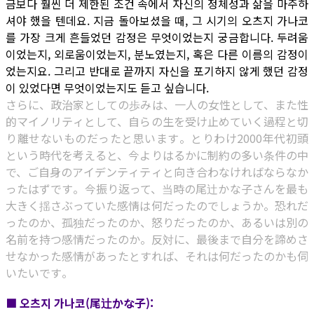
금보다 훨씬 더 제한된 조건 속에서 자신의 정체성과 삶을 마주하
셔야 했을 텐데요. 지금 돌아보셨을 때, 그 시기의 오츠지 가나코
를 가장 크게 흔들었던 감정은 무엇이었는지 궁금합니다. 두려움
이었는지, 외로움이었는지, 분노였는지, 혹은 다른 이름의 감정이
었는지요. 그리고 반대로 끝까지 자신을 포기하지 않게 했던 감정
이 있었다면 무엇이었는지도 듣고 싶습니다.
さらに、政治家としての歩みは、一人の女性として、また性
的マイノリティとして、自らの生を受け止めていく過程と切
り離せないものだったと思います。とりわけ2000年代初頭
という時代を考えると、今よりはるかに制約の多い条件の中
で、ご自身のアイデンティティと向き合わなければならなか
ったはずです。今振り返って、当時の尾辻かな子さんを最も
大きく揺さぶっていた感情は何だったのでしょうか。恐れだ
ったのか、孤独だったのか、怒りだったのか、あるいは別の
名前を持つ感情だったのか。反対に、最後まで自分を諦めさ
せなかった感情があったとすれば、それは何だったのかも伺
いたいです。
■ 오츠지 가나코(尾辻かな子):