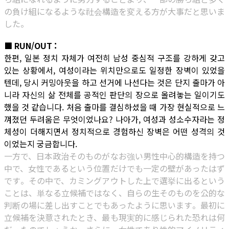
の負け組になるような社会構造を変える方が大事だと思いま
した。
■ RUN/OUT :
한편, 일본 정치 자체가 여전히 남성 중심적 구조를 강하게 갖고
있는 상황에서, 여성이라는 위치만으로도 일정한 장벽이 있었을
텐데, 당시 커밍아웃을 하고 선거에 나선다는 것은 단지 출마가 아
니라 자신의 삶 전체를 공적인 판단의 장으로 올려놓는 일이기도
했을 것 같습니다. 처음 출마를 결심하셨을 때 가장 현실적으로 느
껴졌던 두려움은 무엇이었나요? 나아가, 여성과 성소수자라는 정
체성이 더해지면서 정치적으로 경험하신 장벽은 어떤 성격의 것
이었는지 궁금합니다.
一方で、日本政治そのものがなお強い男性中心的構造を持つ
中で、女性であるという位置だけでも一定の壁があったはず
です。その中で、カミングアウトした上で選挙に出るという
ことは、単なる立候補ではなく、自らの生そのものを公的な
判断の場に差し出すことでもあったように思います。最初に
立候補を決意されたとき、最も現実的に感じられた恐れは何