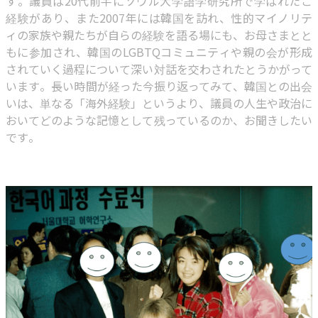
す。議員は20代前半にソウル大学語学研究所で学ばれたご
経験があり、また2007年には韓国を訪れ、性的マイノリテ
ィの家族や親たちが自らの経験を語る場にも、お母さまとと
もに参加され、韓国のLGBTQコミュニティや親の会が形成
されていく過程について深い対話を交わされたとうかがって
います。長い時間が経った今振り返ってみて、韓国との出会
いは、単なる「海外経験」というより、議員の人生や政治に
おいてどのような記憶として残っているのか、お聞きしたい
です。