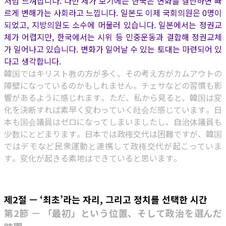
처럼 느껴집니다. 다만 제가 보기에는 한국은 변화를 결단하면 빠
르게 변해가는 사회라고 느낍니다. 일본도 이제 국회의원은 0명이
되었고, 지방의원도 소수에 머물러 있습니다. 일본에서는 정권교
체가 어렵지만, 한국에서는 시위 등 민중운동과 결합해 정권교체
가 일어나고 있습니다. 변화가 일어날 수 있는 토대는 마련되어 있
다고 생각합니다.
韓国ではキリスト教の方が多く、その考え方がカムアウトの
障壁になっているのかもしれません。チェサなどの習慣も影
響があるように感じれます。ただ、私から見ると、韓国は変
化を決断すれば素早く変わっていく社会だ感じています。日
本も国会議員はゼロになってしまいましたし、自治体議員も
少数にとどまります。日本では政権交代は困難ですが、韓国
ではデモなど民衆運動と連携して政権交代が起こっていま
す。変化が起きる素地はできていると思います。
제2절 — ‘최초’라는 자리, 그리고 정치를 선택한 시간
第2節 — 「最初」という位置、そして政治を選んだ