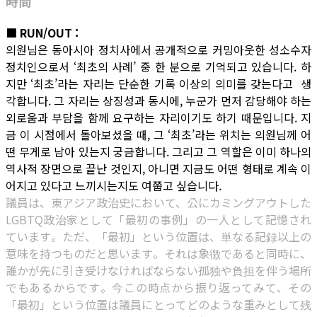
時間
■ RUN/OUT :
의원님은 동아시아 정치사에서 공개적으로 커밍아웃한 성소수자
정치인으로서 ‘최초의 사례’ 중 한 분으로 기억되고 있습니다. 하
지만 ‘최초’라는 자리는 단순한 기록 이상의 의미를 갖는다고 생
각합니다. 그 자리는 상징성과 동시에, 누군가 먼저 감당해야 하는
외로움과 부담을 함께 요구하는 자리이기도 하기 때문입니다. 지
금 이 시점에서 돌아보셨을 때, 그 ‘최초’라는 위치는 의원님께 어
떤 무게로 남아 있는지 궁금합니다. 그리고 그 역할은 이미 하나의
역사적 장면으로 끝난 것인지, 아니면 지금도 어떤 형태로 계속 이
어지고 있다고 느끼시는지도 여쭙고 싶습니다.
議員は、東アジア政治史において、公にカミングアウトした
LGBTQ政治家として「最初の事例」の一人として記憶され
ています。ただ、「最初」という位置は、単なる記録以上の
意味を持つものだと思います。それは象徴であると同時に、
誰かが先に引き受けなければならない孤独や負担を伴う場所
でもあるからです。今この時点から振り返ってみて、その
「最初」という位置は議員にとってどのような重みとして残