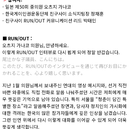
- 일본 제50회 중의원 오츠지 가나코
- 한국게이인권운동단체 친구사이 소식지팀장 정재훈
- 친구사이 RUN/OUT 커뮤니케이션 리드 박태민
■ RUN/OUT :
오츠지 가나코 의원님, 안녕하세요.
이렇게 RUN/OUT 인터뷰로 다시 뵙게 되어 정말 반갑습니다.
尾辻かな子議員、こんにちは。
このたび、RUN/OUTのインタビューを通じて再びお目にか
かれることを、心より嬉しく思います。
지난 1월 의원님께서 보내주신 연대의 영상 메시지와, 선거 직전
바쁜 와중에도 직접 전화로 말씀 나눠주셨던 시간은 저희에게 매
우 뜻깊은 기억으로 남아 있습니다. 특히 서울을 “청춘이 담긴 특
별한 장소”라고 말씀해주셨던 장면과, 당사자 정치인의 가시화에
대한 격려는 한국의 많은 참가자들에게 깊은 인상을 남겼습니다.
그런 인연 위에서 다시 이렇게 대화를 이어갈 수 있게 되어 더욱
뜻깊게 생각합니다.