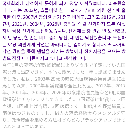
국제회의에 참석하지 못하게 되어 정말 아쉬웠습니다. 죄송했습
니다. 저는 2003년, 스물여덟 살 때 오사카부의회 의원 선거에 출
마한 이후, 2007년 참의원 선거 전국 비례구, 그리고 2012년, 201
7년, 2021년, 2024년, 2026년 중의원 의원 선거까지 모두 여섯
차례 국정 선거에 도전해왔습니다. 선거에는 총 일곱 번 도전했고,
세 번 당선, 한 번은 비례 승계 당선, 세 번은 낙선했습니다. 도전하
는 야당 의원에게 낙선은 따라다니는 일이기도 합니다. 또 과거의
낙선 경험을 통해 멘탈을 지키는 방법이나 정치자금을 모으는 방
법도 점점 더 다듬어지고 있다고 생각합니다.
今年1月の突然の解散総選挙によりソウルで予定していた国
際会議に出席できず、本当に残念でした。申し訳ありません
でした。私は、2003年28歳の時に大阪府議会議員選挙に出
馬して以来、2007年参議院選挙全国比例区、2012年、2017
年、2021年、2024年、2026年の衆議院議員選挙と6度の国
政選挙にチャレンジしてきました。7回選挙に挑戦し、3回
当選、1回繰上げ当選、3回落選です。挑戦する野党議員に
落選はつきものですし、過去の落選経験からメンタルを守
り、政治資金を集める方法はどんどんブラッシアップできて
いると思っています。