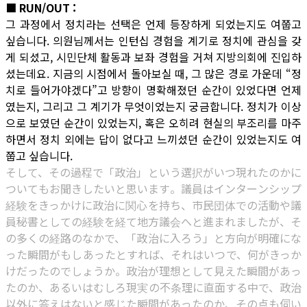
■ RUN/OUT :
그 과정에서 정치라는 선택은 언제 등장하게 되었는지도 여쭙고
싶습니다. 의원님께서는 인턴십 경험을 계기로 정치에 관심을 갖
게 되셨고, 시민단체 활동과 보좌 경험을 거쳐 지방의회에 진입하
셨는데요. 지금의 시점에서 돌아보실 때, 그 많은 경로 가운데 “정
치로 들어가야겠다”고 방향이 명확해졌던 순간이 있었다면 언제
였는지, 그리고 그 계기가 무엇이었는지 궁금합니다. 정치가 이상
으로 보였던 순간이 있었는지, 혹은 오히려 현실의 부조리를 마주
하면서 정치 외에는 답이 없다고 느끼셨던 순간이 있었는지도 여
쭙고 싶습니다.
そして、その過程で「政治」という選択がいつ現れたのかに
ついてもお聞きしたいと思います。議員はインターンシップ
経験をきっかけに政治に関心を持ち、市民団体での活動や議
員秘書としての経験を経て地方議会へと進まれましたが、そ
の多くの経路のなかで、「政治に入ろう」と方向が明確にな
った瞬間がもしあったとすれば、それはいつで、何がきっか
けだったのでしょうか。政治が理想として見えた瞬間があっ
たのか、あるいはむしろ現実の不条理に直面する中で、政治
以外に答えはないと感じた瞬間があったのか、その点も伺い