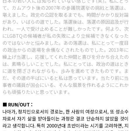
日本の若い人には知られていない感じです(笑)。私にとっ
て、カムアウト後の2007年の参議院選挙の挑戦と落選は、
堪えました。政党の公認を取るまでも、時間がかかり反対論
があり、いばらの道でした。落選後は、落選の原因追及が行
われ、一人で受け止めることが難しかったです。何より、次
にLGBTQの候補者が私の失敗により立候補できなくなった
のではないかと悩みました。あの落選は、私にとって一度目
の政治からの退場を余儀なくされたものでした。2013年に
繰上げ当選し、応援してくれた仲間と喜びを分かち合えたの
は、素晴らしいことでした。私にとっては、政治の道はとき
に道を閉ざされながらも、歩みを進めてきたものです。ま
だ、その道の半ばにいると私は思っています。当たり前に当
事者の議員が国会にいる、そんな風景を作れるようにこれか
らも頑張りたいと思っています。
■ RUN/OUT :
나아가, 정치인으로서의 경로는, 한 사람의 여성으로서, 또 성소수
자로서 자기 삶을 받아들이는 과정은 결코 단순하지 않았을 것이
라고 생각합니다. 특히 2000년대 초반이라는 시기를 고려하면, 지