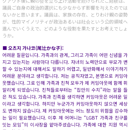
グアウト後に親の会を立ち上げ活動を続けられたご経験は、
議員ご自身の政治的選択にも少なからず影響を与えたのでは
ないかと思います。議員は、家族の存在、とりわけ親の姿勢
が、性的マイノリティが政治あるいは社会という公的領域へ
進んでいくうえで、どのような役割を果たすとお考えでしょ
うか。
■ 오츠지 가나코(尾辻かな子):
어려운 질문입니다. 가족과의 관계, 그리고 가족이 어떤 신념을 가
지고 있는지는 사람마다 다릅니다. 자녀의 노력만으로 부모가 변
할 수 있는지에 대해서도 말하기 어렵고, 일반화해서 이야기하기
어려운 분야라고 생각합니다. 저는 공직자였고, 본명으로 커밍아
웃했습니다. 그로 인해 가족과 친척 모두가 제 커밍아웃에 함께 휘
말리게 되었습니다. 친척들로부터는 “집안의 수치”라는 말을 들
은 적도 있습니다. 가족과 친족을 생각하면 커밍아웃은 어려운 일
이라고 생각합니다. 하지만 누군가가 커밍아웃하지 않으면 세상
도 변하지 않습니다. 제 커밍아웃에는 어느 정도의 위험을 감수하
는 일이 필요했습니다. 이후 제 어머니는 “LGBT 가족과 친구를
잇는 모임”의 이사장을 맡아주셨습니다. 가족에 대한 지원 역시