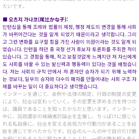
たいです。
■ 오츠지 가나코(尾辻かな子):
인턴십을 통해 조례와 법률의 제정, 행정 제도의 변경을 통해 사회
가 바뀌어간다는 것을 알게 되었기 때문이라고 생각합니다. 그리
고 그런 변화를 요구할 힘을 가진 사람이 의원이라는 것도 알게 되
었습니다. 인턴을 하던 중 국정 선거 후보자 토론회를 주최한 적이
있습니다. 그 경험을 통해, 작고 보잘것없게 느껴지던 저 자신에게
도 사회를 바꿀 수 있는 발신력과 행동력이 있다는 것을 배웠습니
다. 저는 사회의 규칙 안에서 저 혼자만 승자가 되기 위해 노력하
는 것보다, 일부의 승자와 다수의 패자를 만들어내는 사회 구조 자
체를 바꾸는 일이 더 중요하다고 생각했습니다.
インターンを通じて、条例や法律の制定、行政の制度の変更
により、社会は変わっていく。その変更を求める力を持つの
は、議員であることを知ったからだと思います。インターン
中に、国政選挙の候補者討論会を主催し、ちっぽけに感じら
れる私自身に、社会を変える発信力や行動力があることを経
験を通じて学べたからです。社会のルールの中で自分だけ勝
ち組になれるように努力することより、一部の勝ち組と多く