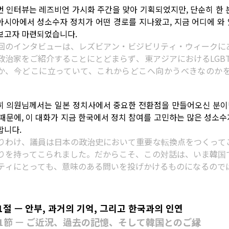
번 인터뷰는 레즈비언 가시화 주간을 맞아 기획되었지만, 단순히 한
아시아에서 성소수자 정치가 어떤 경로를 지나왔고, 지금 어디에 와 
보고자 마련되었습니다.
回のインタビューは、レズビアン・ビジビリティ・ウィークに
政治家をご紹介することにとどまらず、東アジアにおけるLGB
か、今どこに立っていて、これからどこへ向かうべきなのか
。
히 의원님께서는 일본 정치사에서 중요한 전환점을 만들어오신 분이면
 때문에, 이 대화가 지금 한국에서 정치 참여를 고민하는 많은 성소수
합니다.
りわけ、議員は日本の政治史において重要な転換点をつくって
りを持ってこられました。だからこそ、この対話は、いま韓国
ティにとっても、意味のある問いを投げかけるものになるので
1절 — 안부, 과거의 기억, 그리고 한국과의 인연
1節 — ご近況、過去の記憶、そして韓国とのご縁