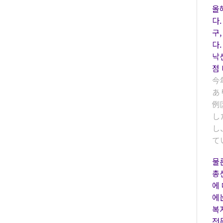
올
다.
구,
다
낙
점
今
あ
例
し
し
て
물
총
에
에
복
전