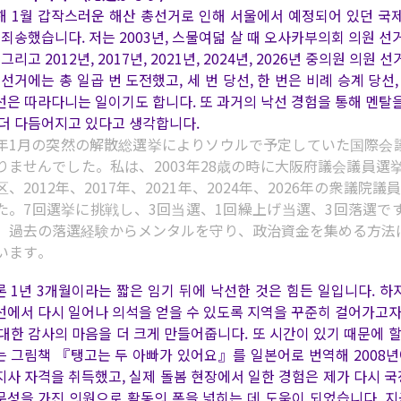
해 1월 갑작스러운 해산 총선거로 인해 서울에서 예정되어 있던 국
 죄송했습니다. 저는 2003년, 스물여덟 살 때 오사카부의회 의원 선
 그리고 2012년, 2017년, 2021년, 2024년, 2026년 중의원
. 선거에는 총 일곱 번 도전했고, 세 번 당선, 한 번은 비례 승계 당
선은 따라다니는 일이기도 합니다. 또 과거의 낙선 경험을 통해 멘탈
 더 다듬어지고 있다고 생각합니다.
年1月の突然の解散総選挙によりソウルで予定していた国際会
りませんでした。私は、2003年28歳の時に大阪府議会議員選
区、2012年、2017年、2021年、2024年、2026年の衆
た。7回選挙に挑戦し、3回当選、1回繰上げ当選、3回落選
、過去の落選経験からメンタルを守り、政治資金を集める方法
います。
론 1년 3개월이라는 짧은 임기 뒤에 낙선한 것은 힘든 일입니다. 하
선에서 다시 일어나 의석을 얻을 수 있도록 지역을 꾸준히 걸어가고자
 대한 감사의 마음을 더 크게 만들어줍니다. 또 시간이 있기 때문에 할 
는 그림책 『탱고는 두 아빠가 있어요』를 일본어로 번역해 2008년
지사 자격을 취득했고, 실제 돌봄 현장에서 일한 경험은 제가 다시 국
문성을 가진 의원으로 활동의 폭을 넓히는 데 도움이 되었습니다. 지