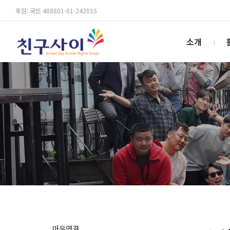
후원: 국민 408801-01-242055
소개
마음연결