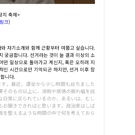
 정치 축제>
링크
)
사와 자기소개와 함께 근황부터 여쭙고 싶습니다.
지 궁금합니다. 선거라는 것이 늘 결과 이상의 소
어떤 일상으로 돌아가고 계신지, 혹은 오히려 지
적인 시간으로만 기억되곤 하지만, 선거 이후 잠
합니다.
ます。最近、選挙から少し時間も経ちました
果そのもの以上に、消耗や感情の振れ幅を残
な日常に戻られているのか、あるいは、むし
もお聞きできればと思います。政治家はしば
吸を整えるような時間の中で何を考えておら