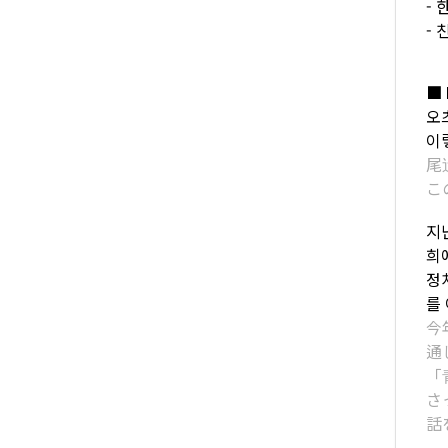
-
-
■ 
오
이
尾
こ
지
희
정
를
今
通
「
さ
話