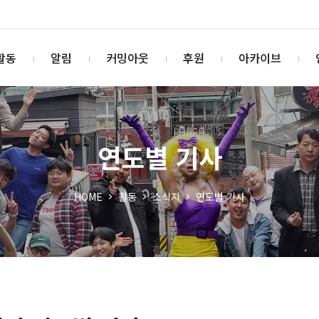
활동
알림
커밍아웃
후원
아카이브
연도별 기사
HOME
활동
소식지
연도별 기사