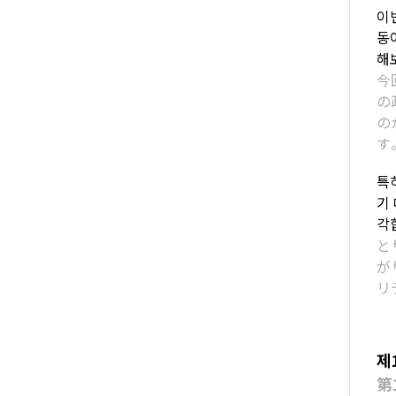
이
동
해
今
の
の
す
특
기
각
と
が
リ
제
第