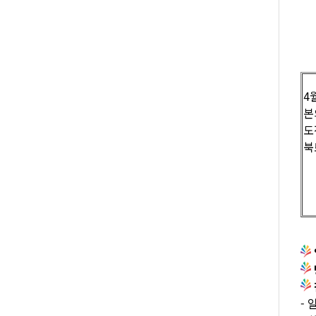
4
본
도
북
-