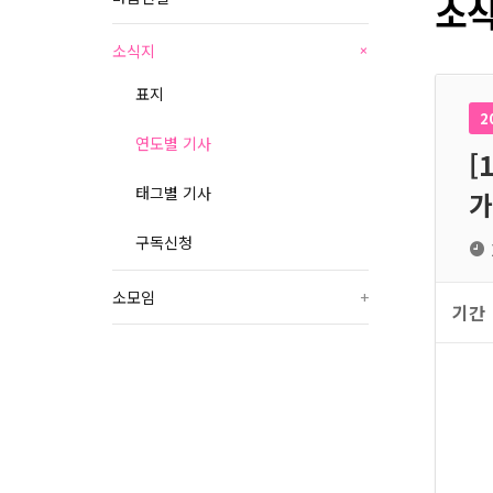
소식
소식지
+
표지
2
연도별 기사
[
태그별 기사
가
구독신청
소모임
+
기간