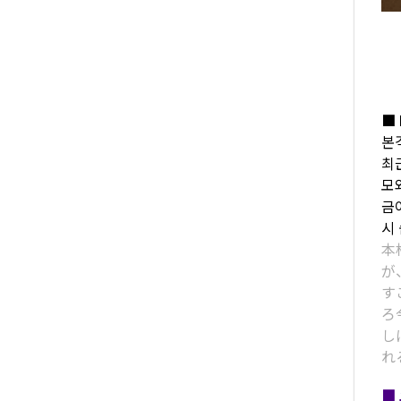
■ 
본
최
모
금
시
本
が
す
ろ
し
れ
■