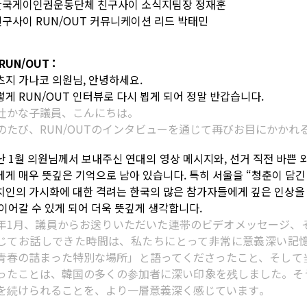
 한국게이인권운동단체 친구사이 소식지팀장 정재훈
 친구사이 RUN/OUT 커뮤니케이션 리드 박태민
RUN/OUT :
츠지 가나코 의원님, 안녕하세요.
렇게 RUN/OUT 인터뷰로 다시 뵙게 되어 정말 반갑습니다.
辻かな子議員、こんにちは。
のたび、RUN/OUTのインタビューを通じて再びお目にかか
난 1월 의원님께서 보내주신 연대의 영상 메시지와, 선거 직전 바쁜
에게 매우 뜻깊은 기억으로 남아 있습니다. 특히 서울을 “청춘이 담
치인의 가시화에 대한 격려는 한국의 많은 참가자들에게 깊은 인상을 
 이어갈 수 있게 되어 더욱 뜻깊게 생각합니다.
年1月、議員からお送りいただいた連帯のビデオメッセージ、
じてお話しできた時間は、私たちにとって非常に意義深い記
青春の詰まった特別な場所」と語ってくださったこと、そして
ったことは、韓国の多くの参加者に深い印象を残しました。そ
を続けられることを、より一層意義深く感じています。