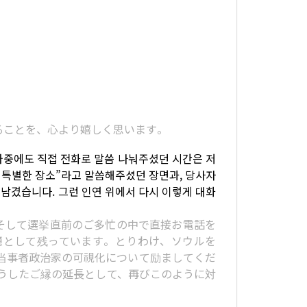
れることを、心より嬉しく思います。
 와중에도 직접 전화로 말씀 나눠주셨던 시간은 저
긴 특별한 장소”라고 말씀해주셨던 장면과, 당사자
남겼습니다. 그런 인연 위에서 다시 이렇게 대화
そして選挙直前のご多忙の中で直接お電話を
憶として残っています。とりわけ、ソウルを
当事者政治家の可視化について励ましてくだ
うしたご縁の延長として、再びこのように対