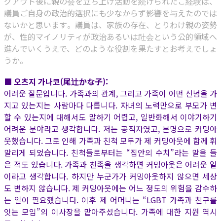
グアウト後に親の会を立ち上げ活動を続けられたご経験は、
議員ご自身の政治的選択にも少なからず影響を与えたのでは
ないかと思います。議員は、家族の存在、とりわけ親の姿勢
が、性的マイノリティが政治あるいは社会という公的領域へ
進んでいくうえで、どのような役割を果たすとお考えでしょ
うか。
■ 오츠지 가나코(尾辻かな子):
어려운 질문입니다. 가족과의 관계, 그리고 가족이 어떤 신념을 가
지고 있는지는 사람마다 다릅니다. 자녀의 노력만으로 부모가 변
할 수 있는지에 대해서도 말하기 어렵고, 일반화해서 이야기하기
어려운 분야라고 생각합니다. 저는 공직자였고, 본명으로 커밍아
웃했습니다. 그로 인해 가족과 친척 모두가 제 커밍아웃에 함께 휘
말리게 되었습니다. 친척들로부터는 “집안의 수치”라는 말을 들
은 적도 있습니다. 가족과 친족을 생각하면 커밍아웃은 어려운 일
이라고 생각합니다. 하지만 누군가가 커밍아웃하지 않으면 세상
도 변하지 않습니다. 제 커밍아웃에는 어느 정도의 위험을 감수하
는 일이 필요했습니다. 이후 제 어머니는 “LGBT 가족과 친구를
잇는 모임”의 이사장을 맡아주셨습니다. 가족에 대한 지원 역시