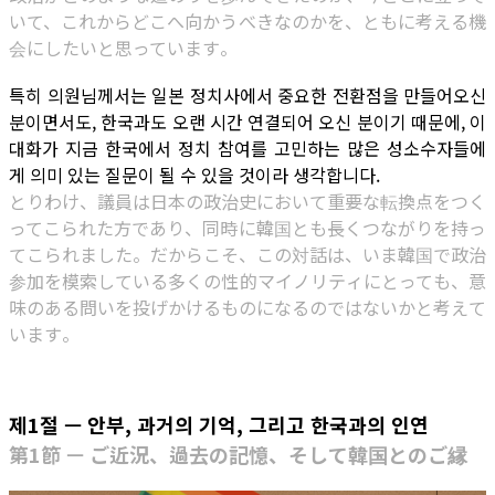
いて、これからどこへ向かうべきなのかを、ともに考える機
会にしたいと思っています。
특히 의원님께서는 일본 정치사에서 중요한 전환점을 만들어오신
분이면서도, 한국과도 오랜 시간 연결되어 오신 분이기 때문에, 이
대화가 지금 한국에서 정치 참여를 고민하는 많은 성소수자들에
게 의미 있는 질문이 될 수 있을 것이라 생각합니다.
とりわけ、議員は日本の政治史において重要な転換点をつく
ってこられた方であり、同時に韓国とも長くつながりを持っ
てこられました。だからこそ、この対話は、いま韓国で政治
参加を模索している多くの性的マイノリティにとっても、意
味のある問いを投げかけるものになるのではないかと考えて
います。
제1절 — 안부, 과거의 기억, 그리고 한국과의 인연
第1節 — ご近況、過去の記憶、そして韓国とのご縁