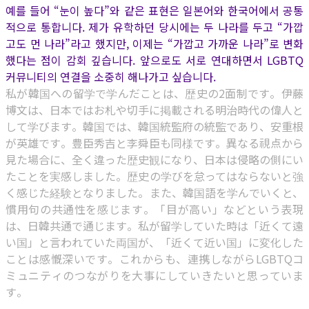
예를 들어 “눈이 높다”와 같은 표현은 일본어와 한국어에서 공통
적으로 통합니다. 제가 유학하던 당시에는 두 나라를 두고 “가깝
고도 먼 나라”라고 했지만, 이제는 “가깝고 가까운 나라”로 변화
했다는 점이 감회 깊습니다. 앞으로도 서로 연대하면서 LGBTQ
커뮤니티의 연결을 소중히 해나가고 싶습니다.
私が韓国への留学で学んだことは、歴史の2面制です。伊藤
博文は、日本ではお札や切手に掲載される明治時代の偉人と
して学びます。韓国では、韓国統監府の統監であり、安重根
が英雄です。豊臣秀吉と李舜臣も同様です。異なる視点から
見た場合に、全く違った歴史観になり、日本は侵略の側にい
たことを実感しました。歴史の学びを怠ってはならないと強
く感じた経験となりました。また、韓国語を学んでいくと、
慣用句の共通性を感じます。「目が高い」などという表現
は、日韓共通で通じます。私が留学していた時は「近くて遠
い国」と言われていた両国が、「近くて近い国」に変化した
ことは感慨深いです。これからも、連携しながらLGBTQコ
ミュニティのつながりを大事にしていきたいと思っていま
す。