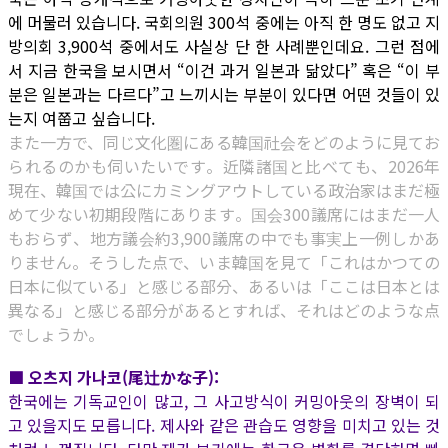
에 머물러 있습니다. 국회의원 300석 중에는 아직 한 명도 없고 지
방의회 3,900석 중에서도 사실상 단 한 사례뿐인데요. 그런 점에
서 지금 한국을 보시면서 “이건 과거 일본과 닮았다” 혹은 “이 부
분은 일본과는 다르다”고 느끼시는 부분이 있다면 어떤 것들이 있
는지 여쭙고 싶습니다.
また一方で、同じ文化圏にある韓国社会をどのように見てお
られるのかも伺いたいです。近隣諸国と比べても、2026年
現在、韓国では公にカミングアウトしている政治家はまだ極
めて少ない初期段階にあります。国会300議席にはまだ一人
もおらず、地方議会約3,900議席の中でも事実上一例しかあ
りません。そうした点で、いま韓国を見て「これはかつての
日本に似ている」と感じる部分、あるいは「ここは日本とは
異なる」と感じる部分があるとすれば、それはどのような点
でしょうか。
■ 오츠지 가나코(尾辻かな子):
한국에는 기독교인이 많고, 그 사고방식이 커밍아웃의 장벽이 되
고 있을지도 모릅니다. 제사와 같은 관습도 영향을 미치고 있는 것