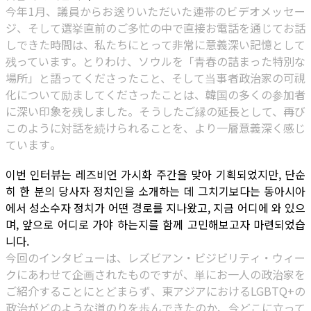
今年1月、議員からお送りいただいた連帯のビデオメッセー
ジ、そして選挙直前のご多忙の中で直接お電話を通じてお話
しできた時間は、私たちにとって非常に意義深い記憶として
残っています。とりわけ、ソウルを「青春の詰まった特別な
場所」と語ってくださったこと、そして当事者政治家の可視
化について励ましてくださったことは、韓国の多くの参加者
に深い印象を残しました。そうしたご縁の延長として、再び
このように対話を続けられることを、より一層意義深く感じ
ています。
이번 인터뷰는 레즈비언 가시화 주간을 맞아 기획되었지만, 단순
히 한 분의 당사자 정치인을 소개하는 데 그치기보다는 동아시아
에서 성소수자 정치가 어떤 경로를 지나왔고, 지금 어디에 와 있으
며, 앞으로 어디로 가야 하는지를 함께 고민해보고자 마련되었습
니다.
今回のインタビューは、レズビアン・ビジビリティ・ウィー
クにあわせて企画されたものですが、単にお一人の政治家を
ご紹介することにとどまらず、東アジアにおけるLGBTQ+の
政治がどのような道のりを歩んできたのか、今どこに立って