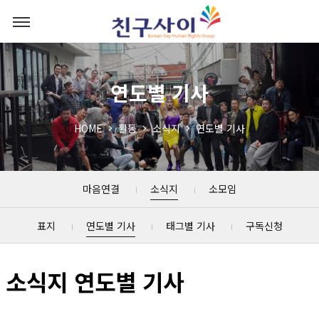
연도별 기사
HOME
활동
소식지
연도별 기사
마음연결
소식지
소모임
표지
연도별 기사
태그별 기사
구독신청
소식지 연도별 기사