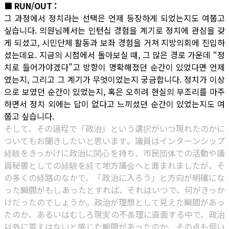
■ RUN/OUT :
그 과정에서 정치라는 선택은 언제 등장하게 되었는지도 여쭙고
싶습니다. 의원님께서는 인턴십 경험을 계기로 정치에 관심을 갖
게 되셨고, 시민단체 활동과 보좌 경험을 거쳐 지방의회에 진입하
셨는데요. 지금의 시점에서 돌아보실 때, 그 많은 경로 가운데 “정
치로 들어가야겠다”고 방향이 명확해졌던 순간이 있었다면 언제
였는지, 그리고 그 계기가 무엇이었는지 궁금합니다. 정치가 이상
으로 보였던 순간이 있었는지, 혹은 오히려 현실의 부조리를 마주
하면서 정치 외에는 답이 없다고 느끼셨던 순간이 있었는지도 여
쭙고 싶습니다.
そして、その過程で「政治」という選択がいつ現れたのかに
ついてもお聞きしたいと思います。議員はインターンシップ
経験をきっかけに政治に関心を持ち、市民団体での活動や議
員秘書としての経験を経て地方議会へと進まれましたが、そ
の多くの経路のなかで、「政治に入ろう」と方向が明確にな
った瞬間がもしあったとすれば、それはいつで、何がきっか
けだったのでしょうか。政治が理想として見えた瞬間があっ
たのか、あるいはむしろ現実の不条理に直面する中で、政治
以外に答えはないと感じた瞬間があったのか、その点も伺い