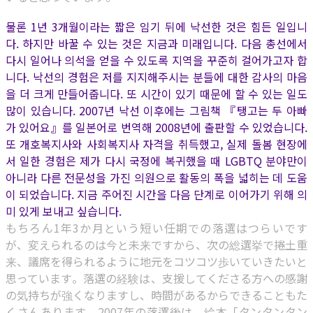
물론 1년 3개월이라는 짧은 임기 뒤에 낙선한 것은 힘든 일입니
다. 하지만 바꿀 수 있는 것은 지금과 미래입니다. 다음 총선에서
다시 일어나 의석을 얻을 수 있도록 지역을 꾸준히 걸어가고자 합
니다. 낙선의 경험은 저를 지지해주시는 분들에 대한 감사의 마음
을 더 크게 만들어줍니다. 또 시간이 있기 때문에 할 수 있는 일도
많이 있습니다. 2007년 낙선 이후에는 그림책 『탱고는 두 아빠
가 있어요』를 일본어로 번역해 2008년에 출판할 수 있었습니다.
또 개호복지사와 사회복지사 자격을 취득했고, 실제 돌봄 현장에
서 일한 경험은 제가 다시 국정에 복귀했을 때 LGBTQ 분야만이
아니라 다른 전문성을 가진 의원으로 활동의 폭을 넓히는 데 도움
이 되었습니다. 지금 주어진 시간을 다음 단계로 이어가기 위해 의
미 있게 보내고 싶습니다.
もちろん1年3か月という短い任期での落選はつらいです
が、変えられるのは今と未来ですから、次の総選挙で捲土重
来、議席を得られるように地元をコツコツ歩いていきたいと
思っています。落選の経験は、支援してくださる方への感謝
の気持ちが強くなりますし、時間があるからできることもた
くさんあります。2007年の落選後は、絵本「タンタンタン