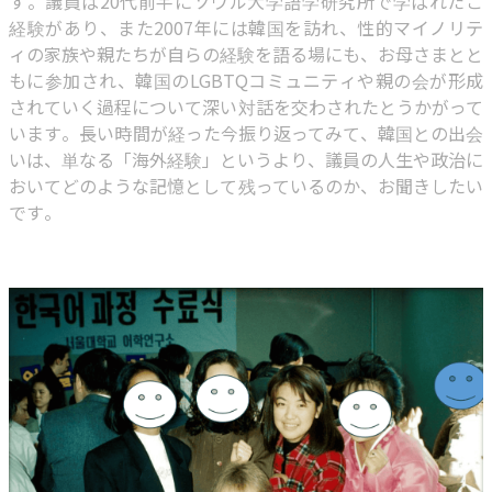
す。議員は20代前半にソウル大学語学研究所で学ばれたご
経験があり、また2007年には韓国を訪れ、性的マイノリテ
ィの家族や親たちが自らの経験を語る場にも、お母さまとと
もに参加され、韓国のLGBTQコミュニティや親の会が形成
されていく過程について深い対話を交わされたとうかがって
います。長い時間が経った今振り返ってみて、韓国との出会
いは、単なる「海外経験」というより、議員の人生や政治に
おいてどのような記憶として残っているのか、お聞きしたい
です。