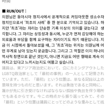
時間
■ RUN/OUT :
의원님은 동아시아 정치사에서 공개적으로 커밍아웃한 성소수자
정치인으로서 ‘최초의 사례’ 중 한 분으로 기억되고 있습니다. 하
지만 ‘최초’라는 자리는 단순한 기록 이상의 의미를 갖는다고 생
각합니다. 그 자리는 상징성과 동시에, 누군가 먼저 감당해야 하는
외로움과 부담을 함께 요구하는 자리이기도 하기 때문입니다. 지
금 이 시점에서 돌아보셨을 때, 그 ‘최초’라는 위치는 의원님께 어
떤 무게로 남아 있는지 궁금합니다. 그리고 그 역할은 이미 하나의
역사적 장면으로 끝난 것인지, 아니면 지금도 어떤 형태로 계속 이
어지고 있다고 느끼시는지도 여쭙고 싶습니다.
議員は、東アジア政治史において、公にカミングアウトした
LGBTQ政治家として「最初の事例」の一人として記憶され
ています。ただ、「最初」という位置は、単なる記録以上の
意味を持つものだと思います。それは象徴であると同時に、
誰かが先に引き受けなければならない孤独や負担を伴う場所
でもあるからです。今この時点から振り返ってみて、その
「最初」という位置は議員にとってどのような重みとして残