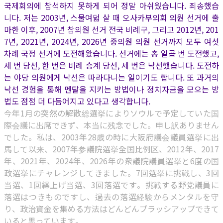
국제회의에 참석하지 못하게 되어 정말 아쉬웠습니다. 죄송했습
니다. 저는 2003년, 스물여덟 살 때 오사카부의회 의원 선거에 출
마한 이후, 2007년 참의원 선거 전국 비례구, 그리고 2012년, 201
7년, 2021년, 2024년, 2026년 중의원 의원 선거까지 모두 여섯
차례 국정 선거에 도전해왔습니다. 선거에는 총 일곱 번 도전했고,
세 번 당선, 한 번은 비례 승계 당선, 세 번은 낙선했습니다. 도전하
는 야당 의원에게 낙선은 따라다니는 일이기도 합니다. 또 과거의
낙선 경험을 통해 멘탈을 지키는 방법이나 정치자금을 모으는 방
법도 점점 더 다듬어지고 있다고 생각합니다.
今年1月の突然の解散総選挙によりソウルで予定していた国
際会議に出席できず、本当に残念でした。申し訳ありません
でした。私は、2003年28歳の時に大阪府議会議員選挙に出
馬して以来、2007年参議院選挙全国比例区、2012年、2017
年、2021年、2024年、2026年の衆議院議員選挙と6度の国
政選挙にチャレンジしてきました。7回選挙に挑戦し、3回
当選、1回繰上げ当選、3回落選です。挑戦する野党議員に
落選はつきものですし、過去の落選経験からメンタルを守
り、政治資金を集める方法はどんどんブラッシアップできて
いると思っています。