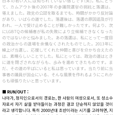
日本の若い人には知られていない感じです(笑)。私にとっ
て、カムアウト後の2007年の参議院選挙の挑戦と落選は、
堪えました。政党の公認を取るまでも、時間がかかり反対論
があり、いばらの道でした。落選後は、落選の原因追及が行
われ、一人で受け止めることが難しかったです。何より、次
にLGBTQの候補者が私の失敗により立候補できなくなった
のではないかと悩みました。あの落選は、私にとって一度目
の政治からの退場を余儀なくされたものでした。2013年に
繰上げ当選し、応援してくれた仲間と喜びを分かち合えたの
は、素晴らしいことでした。私にとっては、政治の道はとき
に道を閉ざされながらも、歩みを進めてきたものです。ま
だ、その道の半ばにいると私は思っています。当たり前に当
事者の議員が国会にいる、そんな風景を作れるようにこれか
らも頑張りたいと思っています。
■ RUN/OUT :
나아가, 정치인으로서의 경로는, 한 사람의 여성으로서, 또 성소수
자로서 자기 삶을 받아들이는 과정은 결코 단순하지 않았을 것이
라고 생각합니다. 특히 2000년대 초반이라는 시기를 고려하면, 지