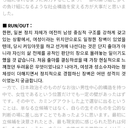
の負け組になるような社会構造を変える方が大事だと思いま
した。
■ RUN/OUT :
한편, 일본 정치 자체가 여전히 남성 중심적 구조를 강하게 갖고
있는 상황에서, 여성이라는 위치만으로도 일정한 장벽이 있었을
텐데, 당시 커밍아웃을 하고 선거에 나선다는 것은 단지 출마가 아
니라 자신의 삶 전체를 공적인 판단의 장으로 올려놓는 일이기도
했을 것 같습니다. 처음 출마를 결심하셨을 때 가장 현실적으로 느
껴졌던 두려움은 무엇이었나요? 나아가, 여성과 성소수자라는 정
체성이 더해지면서 정치적으로 경험하신 장벽은 어떤 성격의 것
이었는지 궁금합니다.
一方で、日本政治そのものがなお強い男性中心的構造を持つ
中で、女性であるという位置だけでも一定の壁があったはず
です。その中で、カミングアウトした上で選挙に出るという
ことは、単なる立候補ではなく、自らの生そのものを公的な
判断の場に差し出すことでもあったように思います。最初に
立候補を決意されたとき、最も現実的に感じられた恐れは何