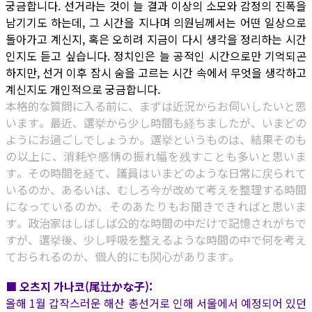
궁금합니다. 선거라는 것이 늘 결과 이상의 소모와 감정의 진폭을
남기기도 하는데, 그 시간을 지나며 의원님께서는 어떤 일상으로
돌아가고 계신지, 혹은 오히려 지금이 다시 생각을 정리하는 시간
인지도 듣고 싶습니다. 정치인은 늘 공적인 시간으로만 기억되곤
하지만, 선거 이후 잠시 숨을 고르는 시간 속에서 무엇을 생각하고
계신지도 개인적으로 궁금합니다.
本格的な質問に入る前に、まずは近況からお伺いしたいと思
います。最近、選挙から少し時間も経ちましたが、いまどの
ようにお過ごしでしょうか。選挙というものは、結果そのも
の以上に、消耗や感情の振れ幅を残すことも多いと思いま
す。その時間を経て、議員はいまどのような日常に戻られて
いるのか、あるいは、むしろ今が改めて考えを整理する時間
になっているのか、そのあたりもお聞きできればと思いま
す。政治家はしばしば公的な時間の中だけで記憶されがちで
すが、選挙後、少し呼吸を整えるような時間の中で何を考え
ておられるのか、個人的にも関心があります。
■ 오츠지 가나코(尾辻かな子):
올해 1월 갑작스러운 해산 총선거로 인해 서울에서 예정되어 있던