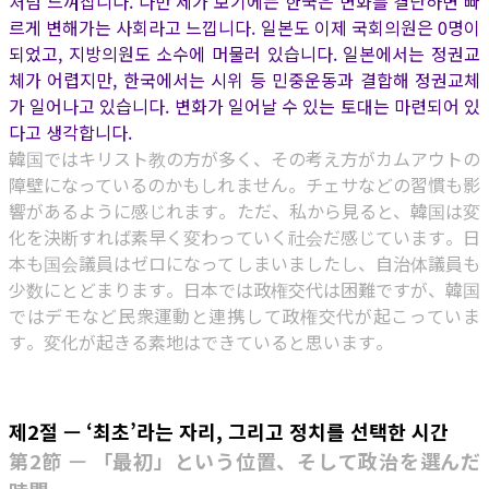
처럼 느껴집니다. 다만 제가 보기에는 한국은 변화를 결단하면 빠
르게 변해가는 사회라고 느낍니다. 일본도 이제 국회의원은 0명이
되었고, 지방의원도 소수에 머물러 있습니다. 일본에서는 정권교
체가 어렵지만, 한국에서는 시위 등 민중운동과 결합해 정권교체
가 일어나고 있습니다. 변화가 일어날 수 있는 토대는 마련되어 있
다고 생각합니다.
韓国ではキリスト教の方が多く、その考え方がカムアウトの
障壁になっているのかもしれません。チェサなどの習慣も影
響があるように感じれます。ただ、私から見ると、韓国は変
化を決断すれば素早く変わっていく社会だ感じています。日
本も国会議員はゼロになってしまいましたし、自治体議員も
少数にとどまります。日本では政権交代は困難ですが、韓国
ではデモなど民衆運動と連携して政権交代が起こっていま
す。変化が起きる素地はできていると思います。
제2절 — ‘최초’라는 자리, 그리고 정치를 선택한 시간
第2節 — 「最初」という位置、そして政治を選んだ