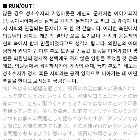
■ RUN/OUT :
많은 경우 성소수자의 커밍아웃은 개인의 문제처럼 이야기되지
만, 동아시아에서는 실제로 가족의 문제이기도 하고 그 가족이 다
시 사회와 연결되는 문제이기도 한 것 같습니다. 이러한 측면에서
의원님의 정치는 개인의 결단만으로 보기보다 가족과 공동체의
신뢰 속에서 함께 만들어졌다고도 생각이 됩니다. 의원님의 어머
님께서 커밍아웃 이후 부모 모임을 만들고 활동을 이어가셨던 경
험은 의원님의 정치적 선택에도 적지 않은 영향을 주었을 것 같은
데요. 의원님께서 생각하시기에 가족의 존재, 특히 부모의 태도는
성소수자가 정치 혹은 사회라는 공적 영역으로 나아가는 데 어떤
역할을 한다고 보시는지 궁금합니다.
特に私はその過程を通じて、議員の政治は個人の決断だけに
よって成り立ったというよりも、家族やコミュニティとの信
頼の中で、ともに形づくられてきたのではないかという印象
を持っています。多くの場合、性的マイノリティのカミング
アウトは個人の問題として語られがちですが、東アジアでは
実際には家族の問題でもあり、その家族が再び社会とつなが
る問題でもあるように思います。議員のお母さまが、カミン