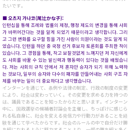
たいです。
■ 오츠지 가나코(尾辻かな子):
인턴십을 통해 조례와 법률의 제정, 행정 제도의 변경을 통해 사회
가 바뀌어간다는 것을 알게 되었기 때문이라고 생각합니다. 그리
고 그런 변화를 요구할 힘을 가진 사람이 의원이라는 것도 알게 되
었습니다. 인턴을 하던 중 국정 선거 후보자 토론회를 주최한 적이
있습니다. 그 경험을 통해, 작고 보잘것없게 느껴지던 저 자신에게
도 사회를 바꿀 수 있는 발신력과 행동력이 있다는 것을 배웠습니
다. 저는 사회의 규칙 안에서 저 혼자만 승자가 되기 위해 노력하
는 것보다, 일부의 승자와 다수의 패자를 만들어내는 사회 구조 자
체를 바꾸는 일이 더 중요하다고 생각했습니다.
インターンを通じて、条例や法律の制定、行政の制度の変更
により、社会は変わっていく。その変更を求める力を持つの
は、議員であることを知ったからだと思います。インターン
中に、国政選挙の候補者討論会を主催し、ちっぽけに感じら
れる私自身に、社会を変える発信力や行動力があることを経
験を通じて学べたからです。社会のルールの中で自分だけ勝
ち組になれるように努力することより、一部の勝ち組と多く