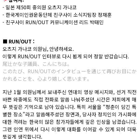
- 일본 제50회 중의원 오츠지 가나코
- 한국게이인권운동단체 친구사이 소식지팀장 정재훈
- 친구사이 RUN/OUT 커뮤니케이션 리드 박태민
■ RUN/OUT :
오츠지 가나코 의원님, 안녕하세요.
이렇게 RUN/OUT 인터뷰로 다시 뵙게 되어 정말 반갑습니다.
尾辻かな子議員、こんにちは。
このたび、RUN/OUTのインタビューを通じて再びお目にか
かれることを、心より嬉しく思います。
지난 1월 의원님께서 보내주신 연대의 영상 메시지와, 선거 직전
바쁜 와중에도 직접 전화로 말씀 나눠주셨던 시간은 저희에게 매
우 뜻깊은 기억으로 남아 있습니다. 특히 서울을 “청춘이 담긴 특
별한 장소”라고 말씀해주셨던 장면과, 당사자 정치인의 가시화에
대한 격려는 한국의 많은 참가자들에게 깊은 인상을 남겼습니다.
그런 인연 위에서 다시 이렇게 대화를 이어갈 수 있게 되어 더욱
뜻깊게 생각합니다.