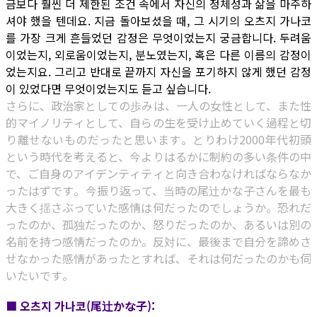
금보다 훨씬 더 제한된 조건 속에서 자신의 정체성과 삶을 마주하
셔야 했을 텐데요. 지금 돌아보셨을 때, 그 시기의 오츠지 가나코
를 가장 크게 흔들었던 감정은 무엇이었는지 궁금합니다. 두려움
이었는지, 외로움이었는지, 분노였는지, 혹은 다른 이름의 감정이
었는지요. 그리고 반대로 끝까지 자신을 포기하지 않게 했던 감정
이 있었다면 무엇이었는지도 듣고 싶습니다.
さらに、政治家としての歩みは、一人の女性として、また性
的マイノリティとして、自らの生を受け止めていく過程と切
り離せないものだったと思います。とりわけ2000年代初頭
という時代を考えると、今よりはるかに制約の多い条件の中
で、ご自身のアイデンティティと向き合わなければならなか
ったはずです。今振り返って、当時の尾辻かな子さんを最も
大きく揺さぶっていた感情は何だったのでしょうか。恐れだ
ったのか、孤独だったのか、怒りだったのか、あるいは別の
名前を持つ感情だったのか。反対に、最後まで自分を諦めさ
せなかった感情があったとすれば、それは何だったのかも伺
いたいです。
■ 오츠지 가나코(尾辻かな子):