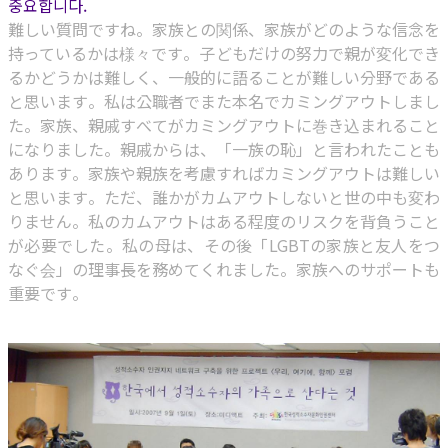
중요합니다.
難しい質問ですね。家族との関係、家族がどのような信念を
持っているかは様々です。子どもだけの努力で親が変化でき
るかどうかは難しく、一般的に語ることが難しい分野である
と思います。私は公職者でまた本名でカミングアウトしまし
た。家族、親戚すべてがカミングアウトに巻き込まれること
になりました。親戚からは、「一族の恥」と言われたことも
あります。家族や親族を考慮すればカミングアウトは難しい
と思います。ただ、誰かがカムアウトしないと世の中も変わ
りません。私のカムアウトはある程度のリスクを背負うこと
が必要でした。私の母は、その後「LGBTの家族と友人をつ
なぐ会」の理事長を務めてくれました。家族へのサポートも
重要です。