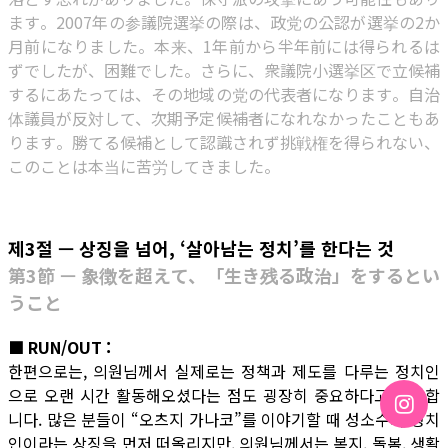
ます。2007年の参議院選挙の際は、政党の公認が選挙の2か
月前になりました。本来、1年前から半年前には得られるは
ずでしたが、困難でした。さらに、衆議院小選挙区で立候補
するにあたっては、その地域の党の代表者になります。自治
体議員が反対して、次期予定候補者になれなかったこともあ
ります。勝てる候補として認識されず挑戦権を得られない、
このことは本当に苦労してきました。
제3절 — 상징을 넘어, ‘살아남는 정치’를 한다는 것
第3節 — 象徴を超えて、「生き残る政治」をするとい
うこと
■ RUN/OUT :
한편으로는, 의원님께서 실제로는 정책과 제도를 다루는 정치인
으로 오랜 시간 활동해오셨다는 점도 굉장히 중요하다고 생각합
니다. 많은 분들이 “오츠지 가나코”를 이야기할 때 성소수자 정치
인이라는 상징을 먼저 떠올리지만, 의원님께서는 복지, 돌봄, 생활