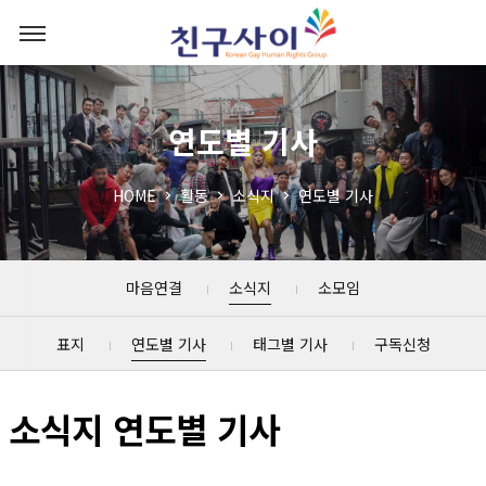
연도별 기사
HOME
활동
소식지
연도별 기사
마음연결
소식지
소모임
표지
연도별 기사
태그별 기사
구독신청
소식지 연도별 기사