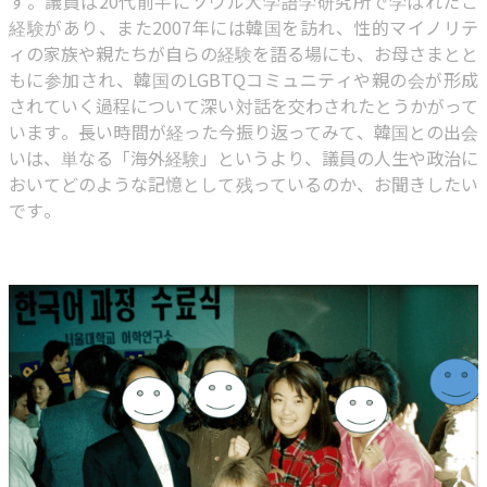
す。議員は20代前半にソウル大学語学研究所で学ばれたご
経験があり、また2007年には韓国を訪れ、性的マイノリテ
ィの家族や親たちが自らの経験を語る場にも、お母さまとと
もに参加され、韓国のLGBTQコミュニティや親の会が形成
されていく過程について深い対話を交わされたとうかがって
います。長い時間が経った今振り返ってみて、韓国との出会
いは、単なる「海外経験」というより、議員の人生や政治に
おいてどのような記憶として残っているのか、お聞きしたい
です。