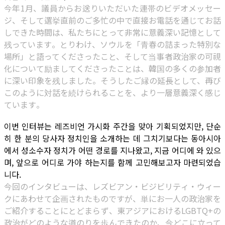
今年1月、議員からお送りいただいた連帯のビデオメッセー
ジ、そして選挙直前のご多忙の中で直接お電話を通じてお話
しできた時間は、私たちにとって非常に意義深い記憶として
残っています。とりわけ、ソウルを「青春の詰まった特別な
場所」と語ってくださったこと、そして当事者政治家の可視
化について励ましてくださったことは、韓国の多くの参加者
に深い印象を残しました。そうしたご縁の延長として、再び
このように対話を続けられることを、より一層意義深く感じ
ています。
이번 인터뷰는 레즈비언 가시화 주간을 맞아 기획되었지만, 단순
히 한 분의 당사자 정치인을 소개하는 데 그치기보다는 동아시아
에서 성소수자 정치가 어떤 경로를 지나왔고, 지금 어디에 와 있으
며, 앞으로 어디로 가야 하는지를 함께 고민해보고자 마련되었습
니다.
今回のインタビューは、レズビアン・ビジビリティ・ウィー
クにあわせて企画されたものですが、単にお一人の政治家を
ご紹介することにとどまらず、東アジアにおけるLGBTQ+の
政治がどのような道のりを歩んできたのか、今どこに立って