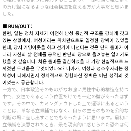
の負け組になるような社会構造を変える方が大事だと思いま
した。
■ RUN/OUT :
한편, 일본 정치 자체가 여전히 남성 중심적 구조를 강하게 갖고
있는 상황에서, 여성이라는 위치만으로도 일정한 장벽이 있었을
텐데, 당시 커밍아웃을 하고 선거에 나선다는 것은 단지 출마가 아
니라 자신의 삶 전체를 공적인 판단의 장으로 올려놓는 일이기도
했을 것 같습니다. 처음 출마를 결심하셨을 때 가장 현실적으로 느
껴졌던 두려움은 무엇이었나요? 나아가, 여성과 성소수자라는 정
체성이 더해지면서 정치적으로 경험하신 장벽은 어떤 성격의 것
이었는지 궁금합니다.
一方で、日本政治そのものがなお強い男性中心的構造を持つ
中で、女性であるという位置だけでも一定の壁があったはず
です。その中で、カミングアウトした上で選挙に出るという
ことは、単なる立候補ではなく、自らの生そのものを公的な
判断の場に差し出すことでもあったように思います。最初に
立候補を決意されたとき、最も現実的に感じられた恐れは何