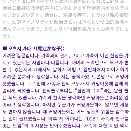
グアウト後に親の会を立ち上げ活動を続けられたご経験は、
議員ご自身の政治的選択にも少なからず影響を与えたのでは
ないかと思います。議員は、家族の存在、とりわけ親の姿勢
が、性的マイノリティが政治あるいは社会という公的領域へ
進んでいくうえで、どのような役割を果たすとお考えでしょ
うか。
■ 오츠지 가나코(尾辻かな子):
어려운 질문입니다. 가족과의 관계, 그리고 가족이 어떤 신념을 가
지고 있는지는 사람마다 다릅니다. 자녀의 노력만으로 부모가 변
할 수 있는지에 대해서도 말하기 어렵고, 일반화해서 이야기하기
어려운 분야라고 생각합니다. 저는 공직자였고, 본명으로 커밍아
웃했습니다. 그로 인해 가족과 친척 모두가 제 커밍아웃에 함께 휘
말리게 되었습니다. 친척들로부터는 “집안의 수치”라는 말을 들
은 적도 있습니다. 가족과 친족을 생각하면 커밍아웃은 어려운 일
이라고 생각합니다. 하지만 누군가가 커밍아웃하지 않으면 세상
도 변하지 않습니다. 제 커밍아웃에는 어느 정도의 위험을 감수하
는 일이 필요했습니다. 이후 제 어머니는 “LGBT 가족과 친구를
잇는 모임”의 이사장을 맡아주셨습니다. 가족에 대한 지원 역시