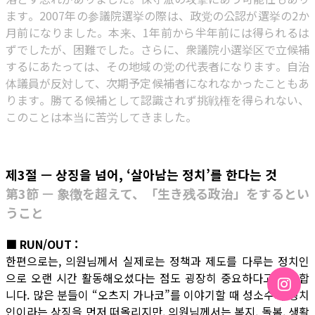
ます。2007年の参議院選挙の際は、政党の公認が選挙の2か
月前になりました。本来、1年前から半年前には得られるは
ずでしたが、困難でした。さらに、衆議院小選挙区で立候補
するにあたっては、その地域の党の代表者になります。自治
体議員が反対して、次期予定候補者になれなかったこともあ
ります。勝てる候補として認識されず挑戦権を得られない、
このことは本当に苦労してきました。
제3절 — 상징을 넘어, ‘살아남는 정치’를 한다는 것
第3節 — 象徴を超えて、「生き残る政治」をするとい
うこと
■ RUN/OUT :
한편으로는, 의원님께서 실제로는 정책과 제도를 다루는 정치인
으로 오랜 시간 활동해오셨다는 점도 굉장히 중요하다고 생각합
니다. 많은 분들이 “오츠지 가나코”를 이야기할 때 성소수자 정치
인이라는 상징을 먼저 떠올리지만, 의원님께서는 복지, 돌봄, 생활