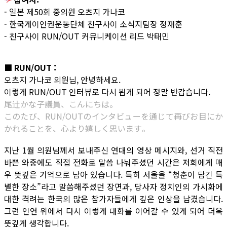
- 일본 제50회 중의원 오츠지 가나코
- 한국게이인권운동단체 친구사이 소식지팀장 정재훈
- 친구사이 RUN/OUT 커뮤니케이션 리드 박태민
■ RUN/OUT :
오츠지 가나코 의원님, 안녕하세요.
이렇게 RUN/OUT 인터뷰로 다시 뵙게 되어 정말 반갑습니다.
尾辻かな子議員、こんにちは。
このたび、RUN/OUTのインタビューを通じて再びお目にか
かれることを、心より嬉しく思います。
지난 1월 의원님께서 보내주신 연대의 영상 메시지와, 선거 직전
바쁜 와중에도 직접 전화로 말씀 나눠주셨던 시간은 저희에게 매
우 뜻깊은 기억으로 남아 있습니다. 특히 서울을 “청춘이 담긴 특
별한 장소”라고 말씀해주셨던 장면과, 당사자 정치인의 가시화에
대한 격려는 한국의 많은 참가자들에게 깊은 인상을 남겼습니다.
그런 인연 위에서 다시 이렇게 대화를 이어갈 수 있게 되어 더욱
뜻깊게 생각합니다.