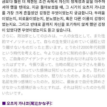
금보다 훨씬 더 제한된 조건 속에서 자신의 정체성과 삶을 마주하
셔야 했을 텐데요. 지금 돌아보셨을 때, 그 시기의 오츠지 가나코
를 가장 크게 흔들었던 감정은 무엇이었는지 궁금합니다. 두려움
이었는지, 외로움이었는지, 분노였는지, 혹은 다른 이름의 감정이
었는지요. 그리고 반대로 끝까지 자신을 포기하지 않게 했던 감정
이 있었다면 무엇이었는지도 듣고 싶습니다.
さらに、政治家としての歩みは、一人の女性として、また性
的マイノリティとして、自らの生を受け止めていく過程と切
り離せないものだったと思います。とりわけ2000年代初頭
という時代を考えると、今よりはるかに制約の多い条件の中
で、ご自身のアイデンティティと向き合わなければならなか
ったはずです。今振り返って、当時の尾辻かな子さんを最も
大きく揺さぶっていた感情は何だったのでしょうか。恐れだ
ったのか、孤独だったのか、怒りだったのか、あるいは別の
名前を持つ感情だったのか。反対に、最後まで自分を諦めさ
せなかった感情があったとすれば、それは何だったのかも伺
いたいです。
■ 오츠지 가나코(尾辻かな子):