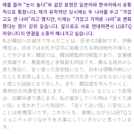
예를 들어 “눈이 높다”와 같은 표현은 일본어와 한국어에서 공통
적으로 통합니다. 제가 유학하던 당시에는 두 나라를 두고 “가깝
고도 먼 나라”라고 했지만, 이제는 “가깝고 가까운 나라”로 변화
했다는 점이 감회 깊습니다. 앞으로도 서로 연대하면서 LGBTQ
커뮤니티의 연결을 소중히 해나가고 싶습니다.
私が韓国への留学で学んだことは、歴史の2面制です。伊藤
博文は、日本ではお札や切手に掲載される明治時代の偉人と
して学びます。韓国では、韓国統監府の統監であり、安重根
が英雄です。豊臣秀吉と李舜臣も同様です。異なる視点から
見た場合に、全く違った歴史観になり、日本は侵略の側にい
たことを実感しました。歴史の学びを怠ってはならないと強
く感じた経験となりました。また、韓国語を学んでいくと、
慣用句の共通性を感じます。「目が高い」などという表現
は、日韓共通で通じます。私が留学していた時は「近くて遠
い国」と言われていた両国が、「近くて近い国」に変化した
ことは感慨深いです。これからも、連携しながらLGBTQコ
ミュニティのつながりを大事にしていきたいと思っていま
す。