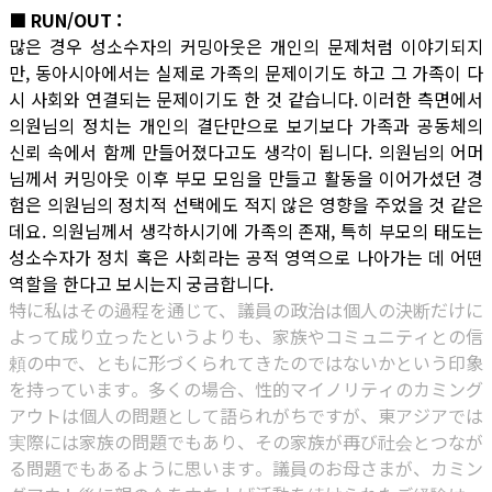
■ RUN/OUT :
많은 경우 성소수자의 커밍아웃은 개인의 문제처럼 이야기되지
만, 동아시아에서는 실제로 가족의 문제이기도 하고 그 가족이 다
시 사회와 연결되는 문제이기도 한 것 같습니다. 이러한 측면에서
의원님의 정치는 개인의 결단만으로 보기보다 가족과 공동체의
신뢰 속에서 함께 만들어졌다고도 생각이 됩니다. 의원님의 어머
님께서 커밍아웃 이후 부모 모임을 만들고 활동을 이어가셨던 경
험은 의원님의 정치적 선택에도 적지 않은 영향을 주었을 것 같은
데요. 의원님께서 생각하시기에 가족의 존재, 특히 부모의 태도는
성소수자가 정치 혹은 사회라는 공적 영역으로 나아가는 데 어떤
역할을 한다고 보시는지 궁금합니다.
特に私はその過程を通じて、議員の政治は個人の決断だけに
よって成り立ったというよりも、家族やコミュニティとの信
頼の中で、ともに形づくられてきたのではないかという印象
を持っています。多くの場合、性的マイノリティのカミング
アウトは個人の問題として語られがちですが、東アジアでは
実際には家族の問題でもあり、その家族が再び社会とつなが
る問題でもあるように思います。議員のお母さまが、カミン