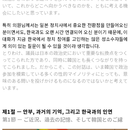
いて、これからどこへ向かうべきなのかを、ともに考える機
会にしたいと思っています。
특히 의원님께서는 일본 정치사에서 중요한 전환점을 만들어오신
분이면서도, 한국과도 오랜 시간 연결되어 오신 분이기 때문에, 이
대화가 지금 한국에서 정치 참여를 고민하는 많은 성소수자들에
게 의미 있는 질문이 될 수 있을 것이라 생각합니다.
とりわけ、議員は日本の政治史において重要な転換点をつく
ってこられた方であり、同時に韓国とも長くつながりを持っ
てこられました。だからこそ、この対話は、いま韓国で政治
参加を模索している多くの性的マイノリティにとっても、意
味のある問いを投げかけるものになるのではないかと考えて
います。
제1절 — 안부, 과거의 기억, 그리고 한국과의 인연
第1節 — ご近況、過去の記憶、そして韓国とのご縁