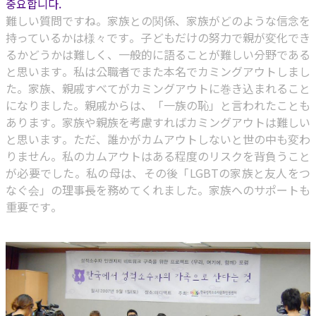
중요합니다.
難しい質問ですね。家族との関係、家族がどのような信念を
持っているかは様々です。子どもだけの努力で親が変化でき
るかどうかは難しく、一般的に語ることが難しい分野である
と思います。私は公職者でまた本名でカミングアウトしまし
た。家族、親戚すべてがカミングアウトに巻き込まれること
になりました。親戚からは、「一族の恥」と言われたことも
あります。家族や親族を考慮すればカミングアウトは難しい
と思います。ただ、誰かがカムアウトしないと世の中も変わ
りません。私のカムアウトはある程度のリスクを背負うこと
が必要でした。私の母は、その後「LGBTの家族と友人をつ
なぐ会」の理事長を務めてくれました。家族へのサポートも
重要です。