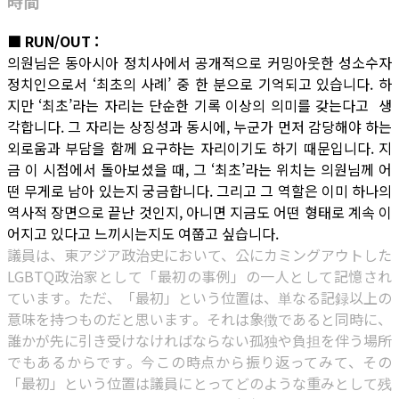
時間
■ RUN/OUT :
의원님은 동아시아 정치사에서 공개적으로 커밍아웃한 성소수자
정치인으로서 ‘최초의 사례’ 중 한 분으로 기억되고 있습니다. 하
지만 ‘최초’라는 자리는 단순한 기록 이상의 의미를 갖는다고 생
각합니다. 그 자리는 상징성과 동시에, 누군가 먼저 감당해야 하는
외로움과 부담을 함께 요구하는 자리이기도 하기 때문입니다. 지
금 이 시점에서 돌아보셨을 때, 그 ‘최초’라는 위치는 의원님께 어
떤 무게로 남아 있는지 궁금합니다. 그리고 그 역할은 이미 하나의
역사적 장면으로 끝난 것인지, 아니면 지금도 어떤 형태로 계속 이
어지고 있다고 느끼시는지도 여쭙고 싶습니다.
議員は、東アジア政治史において、公にカミングアウトした
LGBTQ政治家として「最初の事例」の一人として記憶され
ています。ただ、「最初」という位置は、単なる記録以上の
意味を持つものだと思います。それは象徴であると同時に、
誰かが先に引き受けなければならない孤独や負担を伴う場所
でもあるからです。今この時点から振り返ってみて、その
「最初」という位置は議員にとってどのような重みとして残