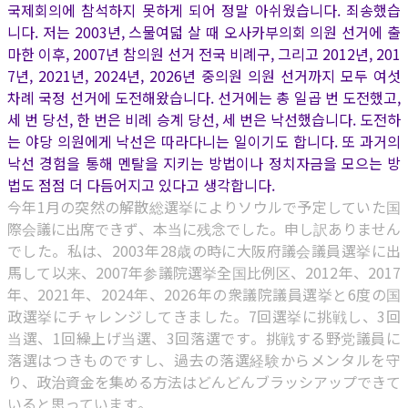
국제회의에 참석하지 못하게 되어 정말 아쉬웠습니다. 죄송했습
니다. 저는 2003년, 스물여덟 살 때 오사카부의회 의원 선거에 출
마한 이후, 2007년 참의원 선거 전국 비례구, 그리고 2012년, 201
7년, 2021년, 2024년, 2026년 중의원 의원 선거까지 모두 여섯
차례 국정 선거에 도전해왔습니다. 선거에는 총 일곱 번 도전했고,
세 번 당선, 한 번은 비례 승계 당선, 세 번은 낙선했습니다. 도전하
는 야당 의원에게 낙선은 따라다니는 일이기도 합니다. 또 과거의
낙선 경험을 통해 멘탈을 지키는 방법이나 정치자금을 모으는 방
법도 점점 더 다듬어지고 있다고 생각합니다.
今年1月の突然の解散総選挙によりソウルで予定していた国
際会議に出席できず、本当に残念でした。申し訳ありません
でした。私は、2003年28歳の時に大阪府議会議員選挙に出
馬して以来、2007年参議院選挙全国比例区、2012年、2017
年、2021年、2024年、2026年の衆議院議員選挙と6度の国
政選挙にチャレンジしてきました。7回選挙に挑戦し、3回
当選、1回繰上げ当選、3回落選です。挑戦する野党議員に
落選はつきものですし、過去の落選経験からメンタルを守
り、政治資金を集める方法はどんどんブラッシアップできて
いると思っています。