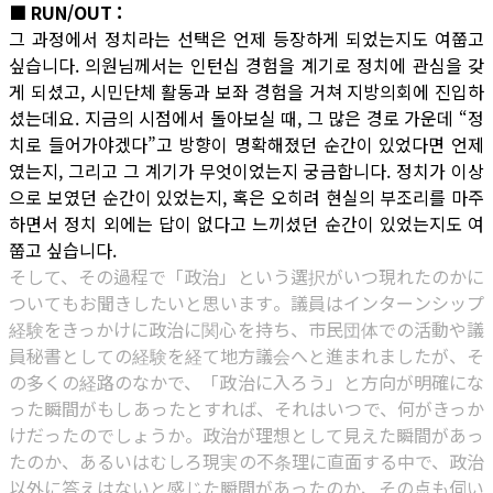
■ RUN/OUT :
그 과정에서 정치라는 선택은 언제 등장하게 되었는지도 여쭙고
싶습니다. 의원님께서는 인턴십 경험을 계기로 정치에 관심을 갖
게 되셨고, 시민단체 활동과 보좌 경험을 거쳐 지방의회에 진입하
셨는데요. 지금의 시점에서 돌아보실 때, 그 많은 경로 가운데 “정
치로 들어가야겠다”고 방향이 명확해졌던 순간이 있었다면 언제
였는지, 그리고 그 계기가 무엇이었는지 궁금합니다. 정치가 이상
으로 보였던 순간이 있었는지, 혹은 오히려 현실의 부조리를 마주
하면서 정치 외에는 답이 없다고 느끼셨던 순간이 있었는지도 여
쭙고 싶습니다.
そして、その過程で「政治」という選択がいつ現れたのかに
ついてもお聞きしたいと思います。議員はインターンシップ
経験をきっかけに政治に関心を持ち、市民団体での活動や議
員秘書としての経験を経て地方議会へと進まれましたが、そ
の多くの経路のなかで、「政治に入ろう」と方向が明確にな
った瞬間がもしあったとすれば、それはいつで、何がきっか
けだったのでしょうか。政治が理想として見えた瞬間があっ
たのか、あるいはむしろ現実の不条理に直面する中で、政治
以外に答えはないと感じた瞬間があったのか、その点も伺い