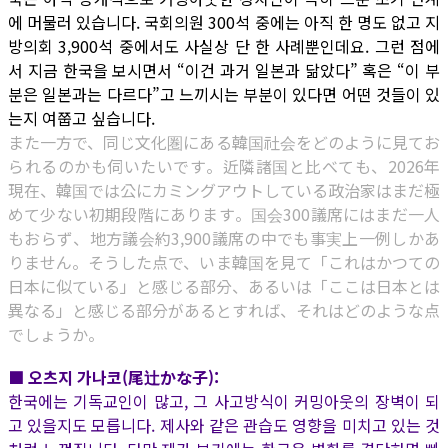
에 머물러 있습니다. 국회의원 300석 중에는 아직 한 명도 없고 지
방의회 3,900석 중에서도 사실상 단 한 사례뿐인데요. 그런 점에
서 지금 한국을 보시면서 “이건 과거 일본과 닮았다” 혹은 “이 부
분은 일본과는 다르다”고 느끼시는 부분이 있다면 어떤 것들이 있
는지 여쭙고 싶습니다.
また一方で、同じ文化圏にある韓国社会をどのように見てお
られるのかも伺いたいです。近隣諸国と比べても、2026年
現在、韓国では公にカミングアウトしている政治家はまだ極
めて少ない初期段階にあります。国会300議席にはまだ一人
もおらず、地方議会約3,900議席の中でも事実上一例しかあ
りません。そうした点で、いま韓国を見て「これはかつての
日本に似ている」と感じる部分、あるいは「ここは日本とは
異なる」と感じる部分があるとすれば、それはどのような点
でしょうか。
■ 오츠지 가나코(尾辻かな子):
한국에는 기독교인이 많고, 그 사고방식이 커밍아웃의 장벽이 되
고 있을지도 모릅니다. 제사와 같은 관습도 영향을 미치고 있는 것