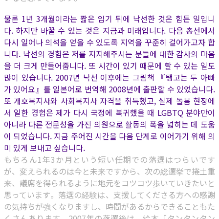
물론 1년 3개월이라는 짧은 임기 뒤에 낙선한 것은 힘든 일입니
다. 하지만 바꿀 수 있는 것은 지금과 미래입니다. 다음 총선에서
다시 일어나 의석을 얻을 수 있도록 지역을 꾸준히 걸어가고자 합
니다. 낙선의 경험은 저를 지지해주시는 분들에 대한 감사의 마음
을 더 크게 만들어줍니다. 또 시간이 있기 때문에 할 수 있는 일도
많이 있습니다. 2007년 낙선 이후에는 그림책 『탱고는 두 아빠
가 있어요』를 일본어로 번역해 2008년에 출판할 수 있었습니다.
또 개호복지사와 사회복지사 자격을 취득했고, 실제 돌봄 현장에
서 일한 경험은 제가 다시 국정에 복귀했을 때 LGBTQ 분야만이
아니라 다른 전문성을 가진 의원으로 활동의 폭을 넓히는 데 도움
이 되었습니다. 지금 주어진 시간을 다음 단계로 이어가기 위해 의
미 있게 보내고 싶습니다.
もちろん1年3か月という短い任期での落選はつらいです
が、変えられるのは今と未来ですから、次の総選挙で捲土重
来、議席を得られるように地元をコツコツ歩いていきたいと
思っています。落選の経験は、支援してくださる方への感謝
の気持ちが強くなりますし、時間があるからできることもた
くさんあります。2007年の落選後は、絵本「タンタンタン