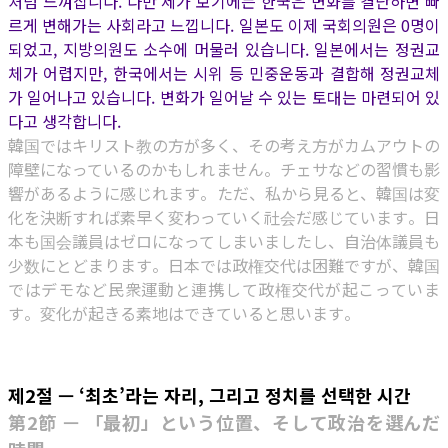
처럼 느껴집니다. 다만 제가 보기에는 한국은 변화를 결단하면 빠
르게 변해가는 사회라고 느낍니다. 일본도 이제 국회의원은 0명이
되었고, 지방의원도 소수에 머물러 있습니다. 일본에서는 정권교
체가 어렵지만, 한국에서는 시위 등 민중운동과 결합해 정권교체
가 일어나고 있습니다. 변화가 일어날 수 있는 토대는 마련되어 있
다고 생각합니다.
韓国ではキリスト教の方が多く、その考え方がカムアウトの
障壁になっているのかもしれません。チェサなどの習慣も影
響があるように感じれます。ただ、私から見ると、韓国は変
化を決断すれば素早く変わっていく社会だ感じています。日
本も国会議員はゼロになってしまいましたし、自治体議員も
少数にとどまります。日本では政権交代は困難ですが、韓国
ではデモなど民衆運動と連携して政権交代が起こっていま
す。変化が起きる素地はできていると思います。
제2절 — ‘최초’라는 자리, 그리고 정치를 선택한 시간
第2節 — 「最初」という位置、そして政治を選んだ