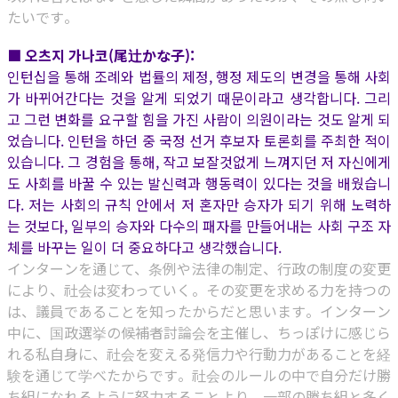
たいです。
■ 오츠지 가나코(尾辻かな子):
인턴십을 통해 조례와 법률의 제정, 행정 제도의 변경을 통해 사회
가 바뀌어간다는 것을 알게 되었기 때문이라고 생각합니다. 그리
고 그런 변화를 요구할 힘을 가진 사람이 의원이라는 것도 알게 되
었습니다. 인턴을 하던 중 국정 선거 후보자 토론회를 주최한 적이
있습니다. 그 경험을 통해, 작고 보잘것없게 느껴지던 저 자신에게
도 사회를 바꿀 수 있는 발신력과 행동력이 있다는 것을 배웠습니
다. 저는 사회의 규칙 안에서 저 혼자만 승자가 되기 위해 노력하
는 것보다, 일부의 승자와 다수의 패자를 만들어내는 사회 구조 자
체를 바꾸는 일이 더 중요하다고 생각했습니다.
インターンを通じて、条例や法律の制定、行政の制度の変更
により、社会は変わっていく。その変更を求める力を持つの
は、議員であることを知ったからだと思います。インターン
中に、国政選挙の候補者討論会を主催し、ちっぽけに感じら
れる私自身に、社会を変える発信力や行動力があることを経
験を通じて学べたからです。社会のルールの中で自分だけ勝
ち組になれるように努力することより、一部の勝ち組と多く