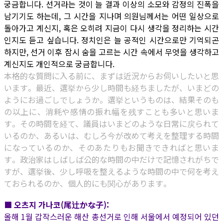
궁금합니다. 선거라는 것이 늘 결과 이상의 소모와 감정의 진폭을
남기기도 하는데, 그 시간을 지나며 의원님께서는 어떤 일상으로
돌아가고 계신지, 혹은 오히려 지금이 다시 생각을 정리하는 시간
인지도 듣고 싶습니다. 정치인은 늘 공적인 시간으로만 기억되곤
하지만, 선거 이후 잠시 숨을 고르는 시간 속에서 무엇을 생각하고
계신지도 개인적으로 궁금합니다.
本格的な質問に入る前に、まずは近況からお伺いしたいと思
います。最近、選挙から少し時間も経ちましたが、いまどの
ようにお過ごしでしょうか。選挙というものは、結果そのも
の以上に、消耗や感情の振れ幅を残すことも多いと思いま
す。その時間を経て、議員はいまどのような日常に戻られて
いるのか、あるいは、むしろ今が改めて考えを整理する時間
になっているのか、そのあたりもお聞きできればと思いま
す。政治家はしばしば公的な時間の中だけで記憶されがちで
すが、選挙後、少し呼吸を整えるような時間の中で何を考え
ておられるのか、個人的にも関心があります。
■ 오츠지 가나코(尾辻かな子):
올해 1월 갑작스러운 해산 총선거로 인해 서울에서 예정되어 있던