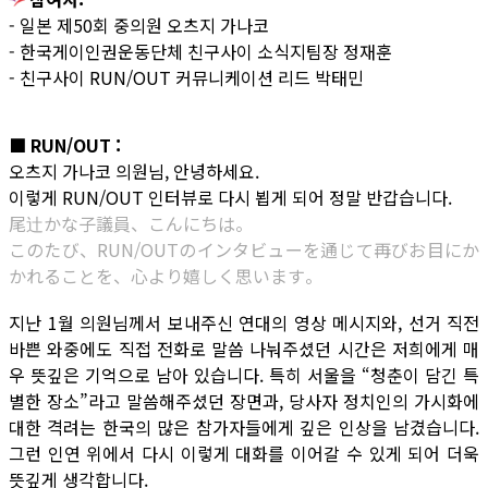
- 일본 제50회 중의원 오츠지 가나코
- 한국게이인권운동단체 친구사이 소식지팀장 정재훈
- 친구사이 RUN/OUT 커뮤니케이션 리드 박태민
■ RUN/OUT :
오츠지 가나코 의원님, 안녕하세요.
이렇게 RUN/OUT 인터뷰로 다시 뵙게 되어 정말 반갑습니다.
尾辻かな子議員、こんにちは。
このたび、RUN/OUTのインタビューを通じて再びお目にか
かれることを、心より嬉しく思います。
지난 1월 의원님께서 보내주신 연대의 영상 메시지와, 선거 직전
바쁜 와중에도 직접 전화로 말씀 나눠주셨던 시간은 저희에게 매
우 뜻깊은 기억으로 남아 있습니다. 특히 서울을 “청춘이 담긴 특
별한 장소”라고 말씀해주셨던 장면과, 당사자 정치인의 가시화에
대한 격려는 한국의 많은 참가자들에게 깊은 인상을 남겼습니다.
그런 인연 위에서 다시 이렇게 대화를 이어갈 수 있게 되어 더욱
뜻깊게 생각합니다.