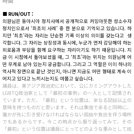
時間
■ RUN/OUT :
의원님은 동아시아 정치사에서 공개적으로 커밍아웃한 성소수자
정치인으로서 ‘최초의 사례’ 중 한 분으로 기억되고 있습니다. 하
지만 ‘최초’라는 자리는 단순한 기록 이상의 의미를 갖는다고 생
각합니다. 그 자리는 상징성과 동시에, 누군가 먼저 감당해야 하는
외로움과 부담을 함께 요구하는 자리이기도 하기 때문입니다. 지
금 이 시점에서 돌아보셨을 때, 그 ‘최초’라는 위치는 의원님께 어
떤 무게로 남아 있는지 궁금합니다. 그리고 그 역할은 이미 하나의
역사적 장면으로 끝난 것인지, 아니면 지금도 어떤 형태로 계속 이
어지고 있다고 느끼시는지도 여쭙고 싶습니다.
議員は、東アジア政治史において、公にカミングアウトした
LGBTQ政治家として「最初の事例」の一人として記憶され
ています。ただ、「最初」という位置は、単なる記録以上の
意味を持つものだと思います。それは象徴であると同時に、
誰かが先に引き受けなければならない孤独や負担を伴う場所
でもあるからです。今この時点から振り返ってみて、その
「最初」という位置は議員にとってどのような重みとして残