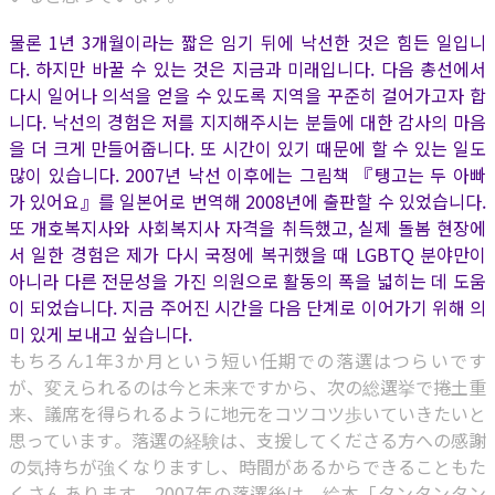
물론 1년 3개월이라는 짧은 임기 뒤에 낙선한 것은 힘든 일입니
다. 하지만 바꿀 수 있는 것은 지금과 미래입니다. 다음 총선에서
다시 일어나 의석을 얻을 수 있도록 지역을 꾸준히 걸어가고자 합
니다. 낙선의 경험은 저를 지지해주시는 분들에 대한 감사의 마음
을 더 크게 만들어줍니다. 또 시간이 있기 때문에 할 수 있는 일도
많이 있습니다. 2007년 낙선 이후에는 그림책 『탱고는 두 아빠
가 있어요』를 일본어로 번역해 2008년에 출판할 수 있었습니다.
또 개호복지사와 사회복지사 자격을 취득했고, 실제 돌봄 현장에
서 일한 경험은 제가 다시 국정에 복귀했을 때 LGBTQ 분야만이
아니라 다른 전문성을 가진 의원으로 활동의 폭을 넓히는 데 도움
이 되었습니다. 지금 주어진 시간을 다음 단계로 이어가기 위해 의
미 있게 보내고 싶습니다.
もちろん1年3か月という短い任期での落選はつらいです
が、変えられるのは今と未来ですから、次の総選挙で捲土重
来、議席を得られるように地元をコツコツ歩いていきたいと
思っています。落選の経験は、支援してくださる方への感謝
の気持ちが強くなりますし、時間があるからできることもた
くさんあります。2007年の落選後は、絵本「タンタンタン