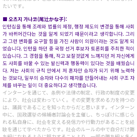
たいです。
■ 오츠지 가나코(尾辻かな子):
인턴십을 통해 조례와 법률의 제정, 행정 제도의 변경을 통해 사회
가 바뀌어간다는 것을 알게 되었기 때문이라고 생각합니다. 그리
고 그런 변화를 요구할 힘을 가진 사람이 의원이라는 것도 알게 되
었습니다. 인턴을 하던 중 국정 선거 후보자 토론회를 주최한 적이
있습니다. 그 경험을 통해, 작고 보잘것없게 느껴지던 저 자신에게
도 사회를 바꿀 수 있는 발신력과 행동력이 있다는 것을 배웠습니
다. 저는 사회의 규칙 안에서 저 혼자만 승자가 되기 위해 노력하
는 것보다, 일부의 승자와 다수의 패자를 만들어내는 사회 구조 자
체를 바꾸는 일이 더 중요하다고 생각했습니다.
インターンを通じて、条例や法律の制定、行政の制度の変更
により、社会は変わっていく。その変更を求める力を持つの
は、議員であることを知ったからだと思います。インターン
中に、国政選挙の候補者討論会を主催し、ちっぽけに感じら
れる私自身に、社会を変える発信力や行動力があることを経
験を通じて学べたからです。社会のルールの中で自分だけ勝
ち組になれるように努力することより、一部の勝ち組と多く