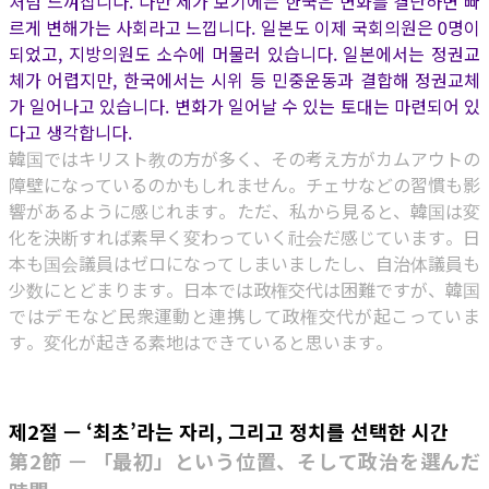
처럼 느껴집니다. 다만 제가 보기에는 한국은 변화를 결단하면 빠
르게 변해가는 사회라고 느낍니다. 일본도 이제 국회의원은 0명이
되었고, 지방의원도 소수에 머물러 있습니다. 일본에서는 정권교
체가 어렵지만, 한국에서는 시위 등 민중운동과 결합해 정권교체
가 일어나고 있습니다. 변화가 일어날 수 있는 토대는 마련되어 있
다고 생각합니다.
韓国ではキリスト教の方が多く、その考え方がカムアウトの
障壁になっているのかもしれません。チェサなどの習慣も影
響があるように感じれます。ただ、私から見ると、韓国は変
化を決断すれば素早く変わっていく社会だ感じています。日
本も国会議員はゼロになってしまいましたし、自治体議員も
少数にとどまります。日本では政権交代は困難ですが、韓国
ではデモなど民衆運動と連携して政権交代が起こっていま
す。変化が起きる素地はできていると思います。
제2절 — ‘최초’라는 자리, 그리고 정치를 선택한 시간
第2節 — 「最初」という位置、そして政治を選んだ