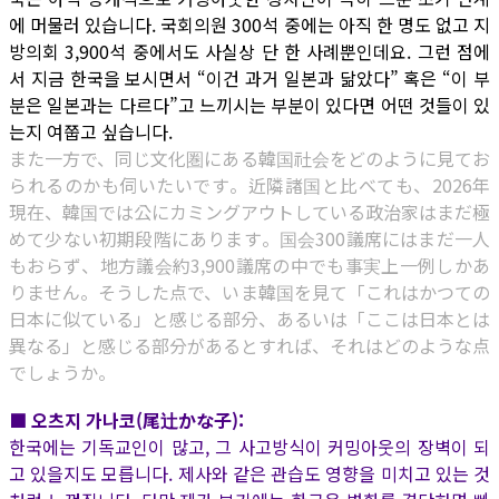
에 머물러 있습니다. 국회의원 300석 중에는 아직 한 명도 없고 지
방의회 3,900석 중에서도 사실상 단 한 사례뿐인데요. 그런 점에
서 지금 한국을 보시면서 “이건 과거 일본과 닮았다” 혹은 “이 부
분은 일본과는 다르다”고 느끼시는 부분이 있다면 어떤 것들이 있
는지 여쭙고 싶습니다.
また一方で、同じ文化圏にある韓国社会をどのように見てお
られるのかも伺いたいです。近隣諸国と比べても、2026年
現在、韓国では公にカミングアウトしている政治家はまだ極
めて少ない初期段階にあります。国会300議席にはまだ一人
もおらず、地方議会約3,900議席の中でも事実上一例しかあ
りません。そうした点で、いま韓国を見て「これはかつての
日本に似ている」と感じる部分、あるいは「ここは日本とは
異なる」と感じる部分があるとすれば、それはどのような点
でしょうか。
■ 오츠지 가나코(尾辻かな子):
한국에는 기독교인이 많고, 그 사고방식이 커밍아웃의 장벽이 되
고 있을지도 모릅니다. 제사와 같은 관습도 영향을 미치고 있는 것