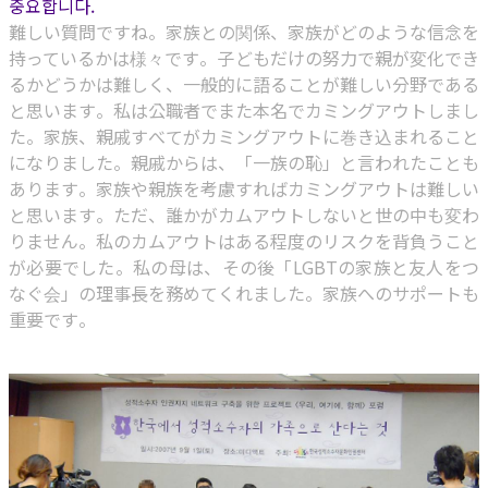
중요합니다.
難しい質問ですね。家族との関係、家族がどのような信念を
持っているかは様々です。子どもだけの努力で親が変化でき
るかどうかは難しく、一般的に語ることが難しい分野である
と思います。私は公職者でまた本名でカミングアウトしまし
た。家族、親戚すべてがカミングアウトに巻き込まれること
になりました。親戚からは、「一族の恥」と言われたことも
あります。家族や親族を考慮すればカミングアウトは難しい
と思います。ただ、誰かがカムアウトしないと世の中も変わ
りません。私のカムアウトはある程度のリスクを背負うこと
が必要でした。私の母は、その後「LGBTの家族と友人をつ
なぐ会」の理事長を務めてくれました。家族へのサポートも
重要です。