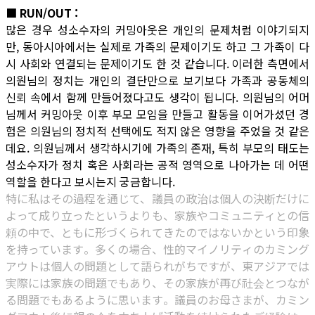
■ RUN/OUT :
많은 경우 성소수자의 커밍아웃은 개인의 문제처럼 이야기되지
만, 동아시아에서는 실제로 가족의 문제이기도 하고 그 가족이 다
시 사회와 연결되는 문제이기도 한 것 같습니다. 이러한 측면에서
의원님의 정치는 개인의 결단만으로 보기보다 가족과 공동체의
신뢰 속에서 함께 만들어졌다고도 생각이 됩니다. 의원님의 어머
님께서 커밍아웃 이후 부모 모임을 만들고 활동을 이어가셨던 경
험은 의원님의 정치적 선택에도 적지 않은 영향을 주었을 것 같은
데요. 의원님께서 생각하시기에 가족의 존재, 특히 부모의 태도는
성소수자가 정치 혹은 사회라는 공적 영역으로 나아가는 데 어떤
역할을 한다고 보시는지 궁금합니다.
特に私はその過程を通じて、議員の政治は個人の決断だけに
よって成り立ったというよりも、家族やコミュニティとの信
頼の中で、ともに形づくられてきたのではないかという印象
を持っています。多くの場合、性的マイノリティのカミング
アウトは個人の問題として語られがちですが、東アジアでは
実際には家族の問題でもあり、その家族が再び社会とつなが
る問題でもあるように思います。議員のお母さまが、カミン