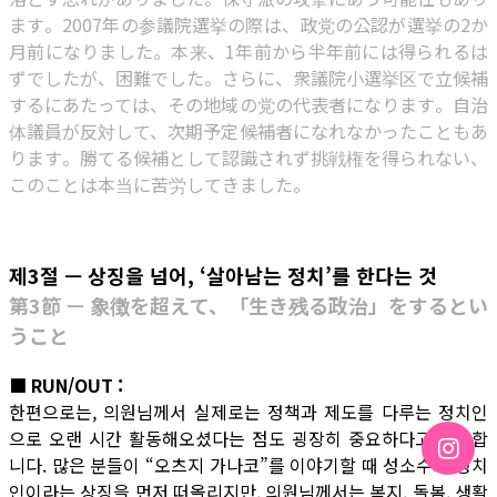
ます。2007年の参議院選挙の際は、政党の公認が選挙の2か
月前になりました。本来、1年前から半年前には得られるは
ずでしたが、困難でした。さらに、衆議院小選挙区で立候補
するにあたっては、その地域の党の代表者になります。自治
体議員が反対して、次期予定候補者になれなかったこともあ
ります。勝てる候補として認識されず挑戦権を得られない、
このことは本当に苦労してきました。
제3절 — 상징을 넘어, ‘살아남는 정치’를 한다는 것
第3節 — 象徴を超えて、「生き残る政治」をするとい
うこと
■ RUN/OUT :
한편으로는, 의원님께서 실제로는 정책과 제도를 다루는 정치인
으로 오랜 시간 활동해오셨다는 점도 굉장히 중요하다고 생각합
니다. 많은 분들이 “오츠지 가나코”를 이야기할 때 성소수자 정치
인이라는 상징을 먼저 떠올리지만, 의원님께서는 복지, 돌봄, 생활