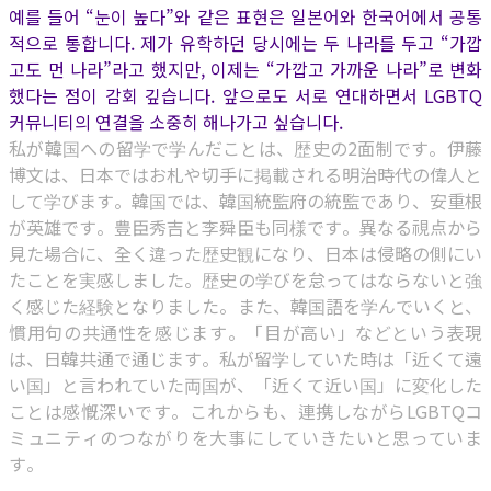
예를 들어 “눈이 높다”와 같은 표현은 일본어와 한국어에서 공통
적으로 통합니다. 제가 유학하던 당시에는 두 나라를 두고 “가깝
고도 먼 나라”라고 했지만, 이제는 “가깝고 가까운 나라”로 변화
했다는 점이 감회 깊습니다. 앞으로도 서로 연대하면서 LGBTQ
커뮤니티의 연결을 소중히 해나가고 싶습니다.
私が韓国への留学で学んだことは、歴史の2面制です。伊藤
博文は、日本ではお札や切手に掲載される明治時代の偉人と
して学びます。韓国では、韓国統監府の統監であり、安重根
が英雄です。豊臣秀吉と李舜臣も同様です。異なる視点から
見た場合に、全く違った歴史観になり、日本は侵略の側にい
たことを実感しました。歴史の学びを怠ってはならないと強
く感じた経験となりました。また、韓国語を学んでいくと、
慣用句の共通性を感じます。「目が高い」などという表現
は、日韓共通で通じます。私が留学していた時は「近くて遠
い国」と言われていた両国が、「近くて近い国」に変化した
ことは感慨深いです。これからも、連携しながらLGBTQコ
ミュニティのつながりを大事にしていきたいと思っていま
す。