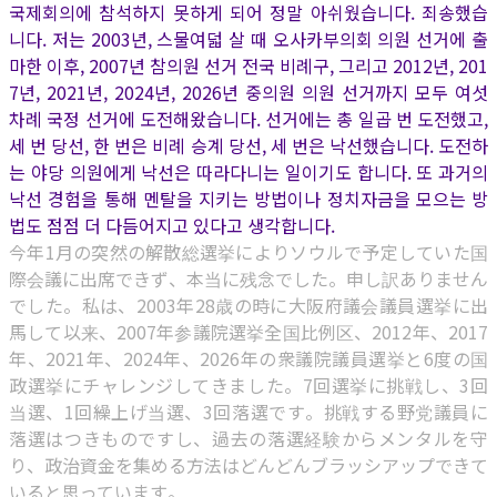
국제회의에 참석하지 못하게 되어 정말 아쉬웠습니다. 죄송했습
니다. 저는 2003년, 스물여덟 살 때 오사카부의회 의원 선거에 출
마한 이후, 2007년 참의원 선거 전국 비례구, 그리고 2012년, 201
7년, 2021년, 2024년, 2026년 중의원 의원 선거까지 모두 여섯
차례 국정 선거에 도전해왔습니다. 선거에는 총 일곱 번 도전했고,
세 번 당선, 한 번은 비례 승계 당선, 세 번은 낙선했습니다. 도전하
는 야당 의원에게 낙선은 따라다니는 일이기도 합니다. 또 과거의
낙선 경험을 통해 멘탈을 지키는 방법이나 정치자금을 모으는 방
법도 점점 더 다듬어지고 있다고 생각합니다.
今年1月の突然の解散総選挙によりソウルで予定していた国
際会議に出席できず、本当に残念でした。申し訳ありません
でした。私は、2003年28歳の時に大阪府議会議員選挙に出
馬して以来、2007年参議院選挙全国比例区、2012年、2017
年、2021年、2024年、2026年の衆議院議員選挙と6度の国
政選挙にチャレンジしてきました。7回選挙に挑戦し、3回
当選、1回繰上げ当選、3回落選です。挑戦する野党議員に
落選はつきものですし、過去の落選経験からメンタルを守
り、政治資金を集める方法はどんどんブラッシアップできて
いると思っています。