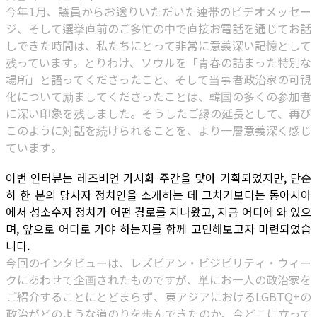
今年1月、議員からお送りいただいた連帯のビデオメッセー
ジ、そして選挙直前のご多忙の中で直接お電話を通じてお話
しできた時間は、私たちにとって非常に意義深い記憶として
残っています。とりわけ、ソウルを「青春の詰まった特別な
場所」と語ってくださったこと、そして当事者政治家の可視
化について励ましてくださったことは、韓国の多くの参加者
に深い印象を残しました。そうしたご縁の延長として、再び
このように対話を続けられることを、より一層意義深く感じ
ています。
이번 인터뷰는 레즈비언 가시화 주간을 맞아 기획되었지만, 단순
히 한 분의 당사자 정치인을 소개하는 데 그치기보다는 동아시아
에서 성소수자 정치가 어떤 경로를 지나왔고, 지금 어디에 와 있으
며, 앞으로 어디로 가야 하는지를 함께 고민해보고자 마련되었습
니다.
今回のインタビューは、レズビアン・ビジビリティ・ウィー
クにあわせて企画されたものですが、単にお一人の政治家を
ご紹介することにとどまらず、東アジアにおけるLGBTQ+の
政治がどのような道のりを歩んできたのか、今どこに立って