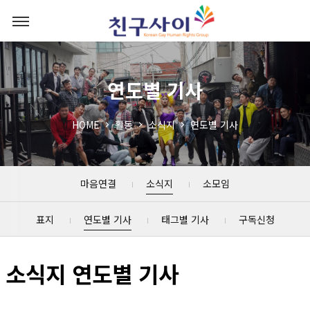
연도별 기사
HOME
활동
소식지
연도별 기사
마음연결
소식지
소모임
표지
연도별 기사
태그별 기사
구독신청
소식지 연도별 기사