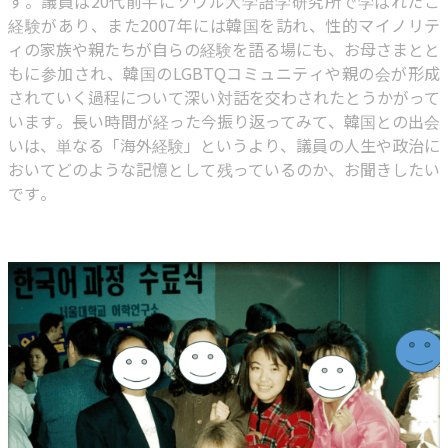
す。議員は20代前半にソウル大学語学研究所で学ばれたご
経験があり、また2007年には韓国を訪れ、性的マイノリテ
ィの家族や親たちが自らの経験を語る場にも、お母さまとと
もに参加され、韓国のLGBTQコミュニティや親の会が形成
されていく過程について深い対話を交わされたとうかがって
います。長い時間が経った今振り返ってみて、韓国との出会
いは、単なる「海外経験」というより、議員の人生や政治に
おいてどのような記憶として残っているのか、お聞きしたい
です。