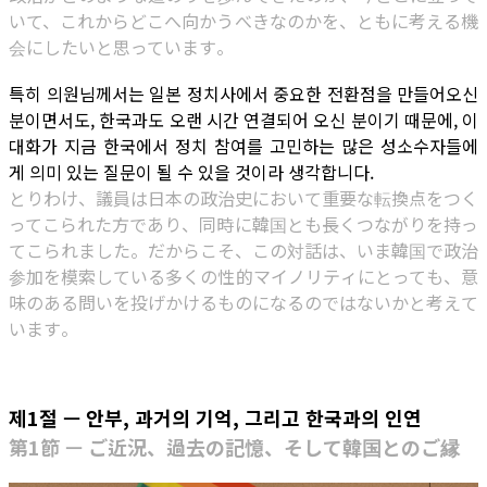
いて、これからどこへ向かうべきなのかを、ともに考える機
会にしたいと思っています。
특히 의원님께서는 일본 정치사에서 중요한 전환점을 만들어오신
분이면서도, 한국과도 오랜 시간 연결되어 오신 분이기 때문에, 이
대화가 지금 한국에서 정치 참여를 고민하는 많은 성소수자들에
게 의미 있는 질문이 될 수 있을 것이라 생각합니다.
とりわけ、議員は日本の政治史において重要な転換点をつく
ってこられた方であり、同時に韓国とも長くつながりを持っ
てこられました。だからこそ、この対話は、いま韓国で政治
参加を模索している多くの性的マイノリティにとっても、意
味のある問いを投げかけるものになるのではないかと考えて
います。
제1절 — 안부, 과거의 기억, 그리고 한국과의 인연
第1節 — ご近況、過去の記憶、そして韓国とのご縁