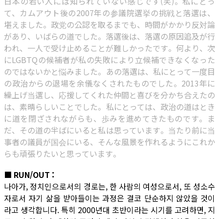
日本の若い人には知られていない感じです(笑)。私にとっ
て、カムアウト後の2007年の参議院選挙の挑戦と落選は、
堪えました。政党の公認を取るまでも、時間がかかり反対論
があり、いばらの道でした。落選後は、落選の原因追及が行
われ、一人で受け止めることが難しかったです。何より、次
にLGBTQの候補者が私の失敗により立候補できなくなった
のではないかと悩みました。あの落選は、私にとって一度目
の政治からの退場を余儀なくされたものでした。2013年に
繰上げ当選し、応援してくれた仲間と喜びを分かち合えたの
は、素晴らしいことでした。私にとっては、政治の道はとき
に道を閉ざされながらも、歩みを進めてきたものです。ま
だ、その道の半ばにいると私は思っています。当たり前に当
事者の議員が国会にいる、そんな風景を作れるようにこれか
らも頑張りたいと思っています。
■ RUN/OUT :
나아가, 정치인으로서의 경로는, 한 사람의 여성으로서, 또 성소수
자로서 자기 삶을 받아들이는 과정은 결코 단순하지 않았을 것이
라고 생각합니다. 특히 2000년대 초반이라는 시기를 고려하면, 지