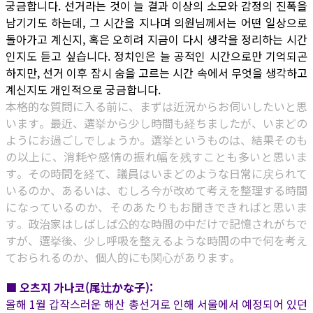
궁금합니다. 선거라는 것이 늘 결과 이상의 소모와 감정의 진폭을
남기기도 하는데, 그 시간을 지나며 의원님께서는 어떤 일상으로
돌아가고 계신지, 혹은 오히려 지금이 다시 생각을 정리하는 시간
인지도 듣고 싶습니다. 정치인은 늘 공적인 시간으로만 기억되곤
하지만, 선거 이후 잠시 숨을 고르는 시간 속에서 무엇을 생각하고
계신지도 개인적으로 궁금합니다.
本格的な質問に入る前に、まずは近況からお伺いしたいと思
います。最近、選挙から少し時間も経ちましたが、いまどの
ようにお過ごしでしょうか。選挙というものは、結果そのも
の以上に、消耗や感情の振れ幅を残すことも多いと思いま
す。その時間を経て、議員はいまどのような日常に戻られて
いるのか、あるいは、むしろ今が改めて考えを整理する時間
になっているのか、そのあたりもお聞きできればと思いま
す。政治家はしばしば公的な時間の中だけで記憶されがちで
すが、選挙後、少し呼吸を整えるような時間の中で何を考え
ておられるのか、個人的にも関心があります。
■ 오츠지 가나코(尾辻かな子):
올해 1월 갑작스러운 해산 총선거로 인해 서울에서 예정되어 있던