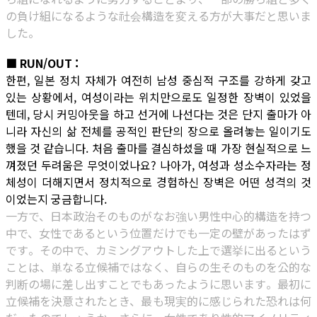
の負け組になるような社会構造を変える方が大事だと思いま
した。
■ RUN/OUT :
한편, 일본 정치 자체가 여전히 남성 중심적 구조를 강하게 갖고
있는 상황에서, 여성이라는 위치만으로도 일정한 장벽이 있었을
텐데, 당시 커밍아웃을 하고 선거에 나선다는 것은 단지 출마가 아
니라 자신의 삶 전체를 공적인 판단의 장으로 올려놓는 일이기도
했을 것 같습니다. 처음 출마를 결심하셨을 때 가장 현실적으로 느
껴졌던 두려움은 무엇이었나요? 나아가, 여성과 성소수자라는 정
체성이 더해지면서 정치적으로 경험하신 장벽은 어떤 성격의 것
이었는지 궁금합니다.
一方で、日本政治そのものがなお強い男性中心的構造を持つ
中で、女性であるという位置だけでも一定の壁があったはず
です。その中で、カミングアウトした上で選挙に出るという
ことは、単なる立候補ではなく、自らの生そのものを公的な
判断の場に差し出すことでもあったように思います。最初に
立候補を決意されたとき、最も現実的に感じられた恐れは何