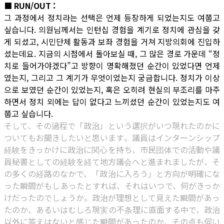
■ RUN/OUT :
그 과정에서 정치라는 선택은 언제 등장하게 되었는지도 여쭙고
싶습니다. 의원님께서는 인턴십 경험을 계기로 정치에 관심을 갖
게 되셨고, 시민단체 활동과 보좌 경험을 거쳐 지방의회에 진입하
셨는데요. 지금의 시점에서 돌아보실 때, 그 많은 경로 가운데 “정
치로 들어가야겠다”고 방향이 명확해졌던 순간이 있었다면 언제
였는지, 그리고 그 계기가 무엇이었는지 궁금합니다. 정치가 이상
으로 보였던 순간이 있었는지, 혹은 오히려 현실의 부조리를 마주
하면서 정치 외에는 답이 없다고 느끼셨던 순간이 있었는지도 여
쭙고 싶습니다.
そして、その過程で「政治」という選択がいつ現れたのかに
ついてもお聞きしたいと思います。議員はインターンシップ
経験をきっかけに政治に関心を持ち、市民団体での活動や議
員秘書としての経験を経て地方議会へと進まれましたが、そ
の多くの経路のなかで、「政治に入ろう」と方向が明確にな
った瞬間がもしあったとすれば、それはいつで、何がきっか
けだったのでしょうか。政治が理想として見えた瞬間があっ
たのか、あるいはむしろ現実の不条理に直面する中で、政治
以外に答えはないと感じた瞬間があったのか、その点も伺い