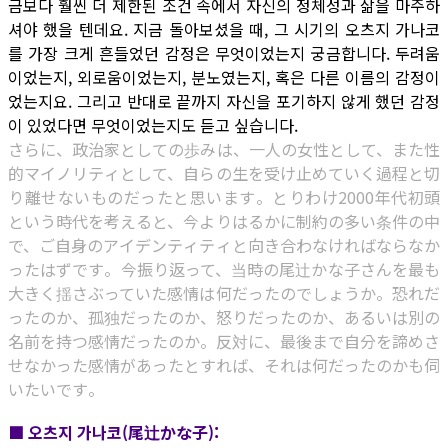
금보다 훨씬 더 제한된 조건 속에서 자신의 정체성과 삶을 마주하
셔야 했을 텐데요. 지금 돌아보셨을 때, 그 시기의 오츠지 가나코
를 가장 크게 흔들었던 감정은 무엇이었는지 궁금합니다. 두려움
이었는지, 외로움이었는지, 분노였는지, 혹은 다른 이름의 감정이
었는지요. 그리고 반대로 끝까지 자신을 포기하지 않게 했던 감정
이 있었다면 무엇이었는지도 듣고 싶습니다.
さらに、政治家としての歩みは、一人の女性として、また性
的マイノリティとして、自らの生を受け止めていく過程と切
り離せないものだったと思います。とりわけ2000年代初頭
という時代を考えると、今よりはるかに制約の多い条件の中
で、ご自身のアイデンティティと向き合わなければならなか
ったはずです。今振り返って、当時の尾辻かな子さんを最も
大きく揺さぶっていた感情は何だったのでしょうか。恐れだ
ったのか、孤独だったのか、怒りだったのか、あるいは別の
名前を持つ感情だったのか。反対に、最後まで自分を諦めさ
せなかった感情があったとすれば、それは何だったのかも伺
いたいです。
■ 오츠지 가나코(尾辻かな子):