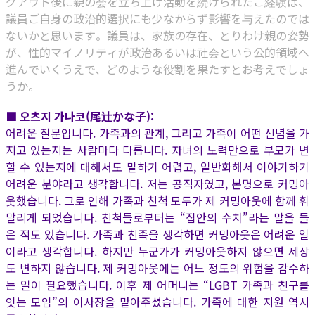
グアウト後に親の会を立ち上げ活動を続けられたご経験は、
議員ご自身の政治的選択にも少なからず影響を与えたのでは
ないかと思います。議員は、家族の存在、とりわけ親の姿勢
が、性的マイノリティが政治あるいは社会という公的領域へ
進んでいくうえで、どのような役割を果たすとお考えでしょ
うか。
■ 오츠지 가나코(尾辻かな子):
어려운 질문입니다. 가족과의 관계, 그리고 가족이 어떤 신념을 가
지고 있는지는 사람마다 다릅니다. 자녀의 노력만으로 부모가 변
할 수 있는지에 대해서도 말하기 어렵고, 일반화해서 이야기하기
어려운 분야라고 생각합니다. 저는 공직자였고, 본명으로 커밍아
웃했습니다. 그로 인해 가족과 친척 모두가 제 커밍아웃에 함께 휘
말리게 되었습니다. 친척들로부터는 “집안의 수치”라는 말을 들
은 적도 있습니다. 가족과 친족을 생각하면 커밍아웃은 어려운 일
이라고 생각합니다. 하지만 누군가가 커밍아웃하지 않으면 세상
도 변하지 않습니다. 제 커밍아웃에는 어느 정도의 위험을 감수하
는 일이 필요했습니다. 이후 제 어머니는 “LGBT 가족과 친구를
잇는 모임”의 이사장을 맡아주셨습니다. 가족에 대한 지원 역시