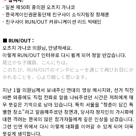
- 일본 제50회 중의원 오츠지 가나코
- 한국게이인권운동단체 친구사이 소식지팀장 정재훈
- 친구사이 RUN/OUT 커뮤니케이션 리드 박태민
■ RUN/OUT :
오츠지 가나코 의원님, 안녕하세요.
이렇게 RUN/OUT 인터뷰로 다시 뵙게 되어 정말 반갑습니다.
尾辻かな子議員、こんにちは。
このたび、RUN/OUTのインタビューを通じて再びお目にか
かれることを、心より嬉しく思います。
지난 1월 의원님께서 보내주신 연대의 영상 메시지와, 선거 직전
바쁜 와중에도 직접 전화로 말씀 나눠주셨던 시간은 저희에게 매
우 뜻깊은 기억으로 남아 있습니다. 특히 서울을 “청춘이 담긴 특
별한 장소”라고 말씀해주셨던 장면과, 당사자 정치인의 가시화에
대한 격려는 한국의 많은 참가자들에게 깊은 인상을 남겼습니다.
그런 인연 위에서 다시 이렇게 대화를 이어갈 수 있게 되어 더욱
뜻깊게 생각합니다.