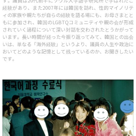
す。議員は20代前半にソウル大学語学研究所で学ばれたご
経験があり、また2007年には韓国を訪れ、性的マイノリテ
ィの家族や親たちが自らの経験を語る場にも、お母さまとと
もに参加され、韓国のLGBTQコミュニティや親の会が形成
されていく過程について深い対話を交わされたとうかがって
います。長い時間が経った今振り返ってみて、韓国との出会
いは、単なる「海外経験」というより、議員の人生や政治に
おいてどのような記憶として残っているのか、お聞きしたい
です。