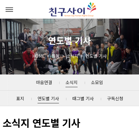
연도별 기사
HOME
활동
소식지
연도별 기사
마음연결
소식지
소모임
표지
연도별 기사
태그별 기사
구독신청
소식지 연도별 기사