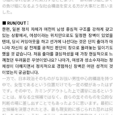
の負け組になるような社会構造を変える方が大事だと思いま
した。
■ RUN/OUT :
한편, 일본 정치 자체가 여전히 남성 중심적 구조를 강하게 갖고
있는 상황에서, 여성이라는 위치만으로도 일정한 장벽이 있었을
텐데, 당시 커밍아웃을 하고 선거에 나선다는 것은 단지 출마가 아
니라 자신의 삶 전체를 공적인 판단의 장으로 올려놓는 일이기도
했을 것 같습니다. 처음 출마를 결심하셨을 때 가장 현실적으로 느
껴졌던 두려움은 무엇이었나요? 나아가, 여성과 성소수자라는 정
체성이 더해지면서 정치적으로 경험하신 장벽은 어떤 성격의 것
이었는지 궁금합니다.
一方で、日本政治そのものがなお強い男性中心的構造を持つ
中で、女性であるという位置だけでも一定の壁があったはず
です。その中で、カミングアウトした上で選挙に出るという
ことは、単なる立候補ではなく、自らの生そのものを公的な
判断の場に差し出すことでもあったように思います。最初に
立候補を決意されたとき、最も現実的に感じられた恐れは何