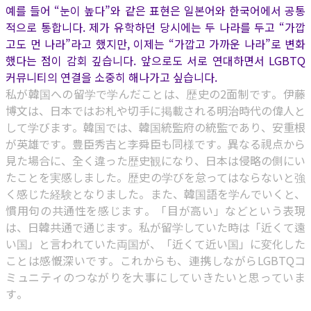
예를 들어 “눈이 높다”와 같은 표현은 일본어와 한국어에서 공통
적으로 통합니다. 제가 유학하던 당시에는 두 나라를 두고 “가깝
고도 먼 나라”라고 했지만, 이제는 “가깝고 가까운 나라”로 변화
했다는 점이 감회 깊습니다. 앞으로도 서로 연대하면서 LGBTQ
커뮤니티의 연결을 소중히 해나가고 싶습니다.
私が韓国への留学で学んだことは、歴史の2面制です。伊藤
博文は、日本ではお札や切手に掲載される明治時代の偉人と
して学びます。韓国では、韓国統監府の統監であり、安重根
が英雄です。豊臣秀吉と李舜臣も同様です。異なる視点から
見た場合に、全く違った歴史観になり、日本は侵略の側にい
たことを実感しました。歴史の学びを怠ってはならないと強
く感じた経験となりました。また、韓国語を学んでいくと、
慣用句の共通性を感じます。「目が高い」などという表現
は、日韓共通で通じます。私が留学していた時は「近くて遠
い国」と言われていた両国が、「近くて近い国」に変化した
ことは感慨深いです。これからも、連携しながらLGBTQコ
ミュニティのつながりを大事にしていきたいと思っていま
す。