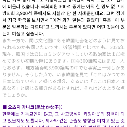
에 머물러 있습니다. 국회의원 300석 중에는 아직 한 명도 없고 지
방의회 3,900석 중에서도 사실상 단 한 사례뿐인데요. 그런 점에
서 지금 한국을 보시면서 “이건 과거 일본과 닮았다” 혹은 “이 부
분은 일본과는 다르다”고 느끼시는 부분이 있다면 어떤 것들이 있
는지 여쭙고 싶습니다.
また一方で、同じ文化圏にある韓国社会をどのように見てお
られるのかも伺いたいです。近隣諸国と比べても、2026年
現在、韓国では公にカミングアウトしている政治家はまだ極
めて少ない初期段階にあります。国会300議席にはまだ一人
もおらず、地方議会約3,900議席の中でも事実上一例しかあ
りません。そうした点で、いま韓国を見て「これはかつての
日本に似ている」と感じる部分、あるいは「ここは日本とは
異なる」と感じる部分があるとすれば、それはどのような点
でしょうか。
■ 오츠지 가나코(尾辻かな子):
한국에는 기독교인이 많고, 그 사고방식이 커밍아웃의 장벽이 되
고 있을지도 모릅니다. 제사와 같은 관습도 영향을 미치고 있는 것