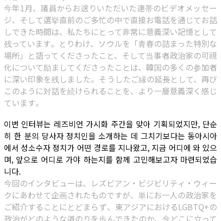
今年1月、議員からお送りいただいた連帯のビデオメッセー
ジ、そして選挙直前のご多忙の中で直接お電話を通じてお話
しできた時間は、私たちにとって非常に意義深い記憶として
残っています。とりわけ、ソウルを「青春の詰まった特別な
場所」と語ってくださったこと、そして当事者政治家の可視
化について励ましてくださったことは、韓国の多くの参加者
に深い印象を残しました。そうしたご縁の延長として、再び
このように対話を続けられることを、より一層意義深く感じ
ています。
이번 인터뷰는 레즈비언 가시화 주간을 맞아 기획되었지만, 단순
히 한 분의 당사자 정치인을 소개하는 데 그치기보다는 동아시아
에서 성소수자 정치가 어떤 경로를 지나왔고, 지금 어디에 와 있으
며, 앞으로 어디로 가야 하는지를 함께 고민해보고자 마련되었습
니다.
今回のインタビューは、レズビアン・ビジビリティ・ウィー
クにあわせて企画されたものですが、単にお一人の政治家を
ご紹介することにとどまらず、東アジアにおけるLGBTQ+の
政治がどのような道のりを歩んできたのか、今どこに立って