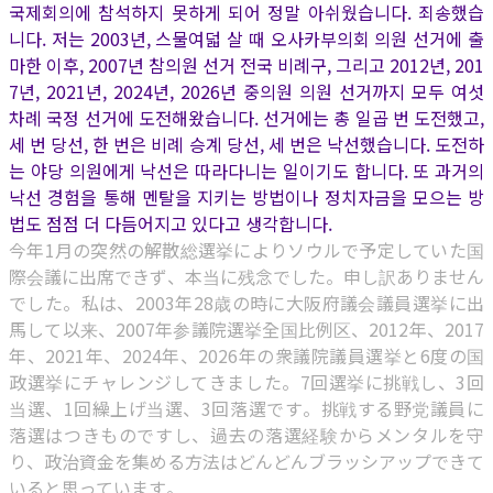
국제회의에 참석하지 못하게 되어 정말 아쉬웠습니다. 죄송했습
니다. 저는 2003년, 스물여덟 살 때 오사카부의회 의원 선거에 출
마한 이후, 2007년 참의원 선거 전국 비례구, 그리고 2012년, 201
7년, 2021년, 2024년, 2026년 중의원 의원 선거까지 모두 여섯
차례 국정 선거에 도전해왔습니다. 선거에는 총 일곱 번 도전했고,
세 번 당선, 한 번은 비례 승계 당선, 세 번은 낙선했습니다. 도전하
는 야당 의원에게 낙선은 따라다니는 일이기도 합니다. 또 과거의
낙선 경험을 통해 멘탈을 지키는 방법이나 정치자금을 모으는 방
법도 점점 더 다듬어지고 있다고 생각합니다.
今年1月の突然の解散総選挙によりソウルで予定していた国
際会議に出席できず、本当に残念でした。申し訳ありません
でした。私は、2003年28歳の時に大阪府議会議員選挙に出
馬して以来、2007年参議院選挙全国比例区、2012年、2017
年、2021年、2024年、2026年の衆議院議員選挙と6度の国
政選挙にチャレンジしてきました。7回選挙に挑戦し、3回
当選、1回繰上げ当選、3回落選です。挑戦する野党議員に
落選はつきものですし、過去の落選経験からメンタルを守
り、政治資金を集める方法はどんどんブラッシアップできて
いると思っています。