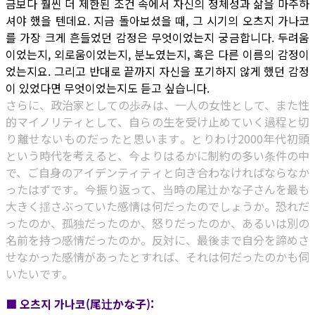
금보다 훨씬 더 제한된 조건 속에서 자신의 정체성과 삶을 마주하
셔야 했을 텐데요. 지금 돌아보셨을 때, 그 시기의 오츠지 가나코
를 가장 크게 흔들었던 감정은 무엇이었는지 궁금합니다. 두려움
이었는지, 외로움이었는지, 분노였는지, 혹은 다른 이름의 감정이
었는지요. 그리고 반대로 끝까지 자신을 포기하지 않게 했던 감정
이 있었다면 무엇이었는지도 듣고 싶습니다.
さらに、政治家としての歩みは、一人の女性として、また性
的マイノリティとして、自らの生を受け止めていく過程と切
り離せないものだったと思います。とりわけ2000年代初頭
という時代を考えると、今よりはるかに制約の多い条件の中
で、ご自身のアイデンティティと向き合わなければならなか
ったはずです。今振り返って、当時の尾辻かな子さんを最も
大きく揺さぶっていた感情は何だったのでしょうか。恐れだ
ったのか、孤独だったのか、怒りだったのか、あるいは別の
名前を持つ感情だったのか。反対に、最後まで自分を諦めさ
せなかった感情があったとすれば、それは何だったのかも伺
いたいです。
■ 오츠지 가나코(尾辻かな子):