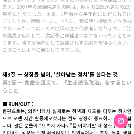
ます。2007年の参議院選挙の際は、政党の公認が選挙の2か
月前になりました。本来、1年前から半年前には得られるは
ずでしたが、困難でした。さらに、衆議院小選挙区で立候補
するにあたっては、その地域の党の代表者になります。自治
体議員が反対して、次期予定候補者になれなかったこともあ
ります。勝てる候補として認識されず挑戦権を得られない、
このことは本当に苦労してきました。
제3절 — 상징을 넘어, ‘살아남는 정치’를 한다는 것
第3節 — 象徴を超えて、「生き残る政治」をするとい
うこと
■ RUN/OUT :
한편으로는, 의원님께서 실제로는 정책과 제도를 다루는 정치인
으로 오랜 시간 활동해오셨다는 점도 굉장히 중요하다고 생각합
니다. 많은 분들이 “오츠지 가나코”를 이야기할 때 성소수자 정치
인이라는 상징을 먼저 떠올리지만, 의원님께서는 복지, 돌봄, 생활