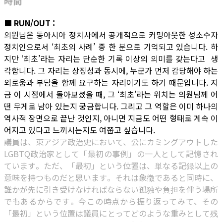
時間
■ RUN/OUT :
의원님은 동아시아 정치사에서 공개적으로 커밍아웃한 성소수자
정치인으로서 ‘최초의 사례’ 중 한 분으로 기억되고 있습니다. 하
지만 ‘최초’라는 자리는 단순한 기록 이상의 의미를 갖는다고 생
각합니다. 그 자리는 상징성과 동시에, 누군가 먼저 감당해야 하는
외로움과 부담을 함께 요구하는 자리이기도 하기 때문입니다. 지
금 이 시점에서 돌아보셨을 때, 그 ‘최초’라는 위치는 의원님께 어
떤 무게로 남아 있는지 궁금합니다. 그리고 그 역할은 이미 하나의
역사적 장면으로 끝난 것인지, 아니면 지금도 어떤 형태로 계속 이
어지고 있다고 느끼시는지도 여쭙고 싶습니다.
議員は、東アジア政治史において、公にカミングアウトした
LGBTQ政治家として「最初の事例」の一人として記憶され
ています。ただ、「最初」という位置は、単なる記録以上の
意味を持つものだと思います。それは象徴であると同時に、
誰かが先に引き受けなければならない孤独や負担を伴う場所
でもあるからです。今この時点から振り返ってみて、その
「最初」という位置は議員にとってどのような重みとして残