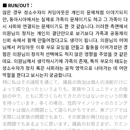
■ RUN/OUT :
많은 경우 성소수자의 커밍아웃은 개인의 문제처럼 이야기되지
만, 동아시아에서는 실제로 가족의 문제이기도 하고 그 가족이 다
시 사회와 연결되는 문제이기도 한 것 같습니다. 이러한 측면에서
의원님의 정치는 개인의 결단만으로 보기보다 가족과 공동체의
신뢰 속에서 함께 만들어졌다고도 생각이 됩니다. 의원님의 어머
님께서 커밍아웃 이후 부모 모임을 만들고 활동을 이어가셨던 경
험은 의원님의 정치적 선택에도 적지 않은 영향을 주었을 것 같은
데요. 의원님께서 생각하시기에 가족의 존재, 특히 부모의 태도는
성소수자가 정치 혹은 사회라는 공적 영역으로 나아가는 데 어떤
역할을 한다고 보시는지 궁금합니다.
特に私はその過程を通じて、議員の政治は個人の決断だけに
よって成り立ったというよりも、家族やコミュニティとの信
頼の中で、ともに形づくられてきたのではないかという印象
を持っています。多くの場合、性的マイノリティのカミング
アウトは個人の問題として語られがちですが、東アジアでは
実際には家族の問題でもあり、その家族が再び社会とつなが
る問題でもあるように思います。議員のお母さまが、カミン