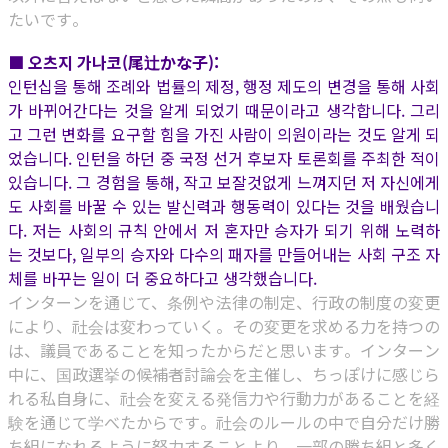
たいです。
■ 오츠지 가나코(尾辻かな子):
인턴십을 통해 조례와 법률의 제정, 행정 제도의 변경을 통해 사회
가 바뀌어간다는 것을 알게 되었기 때문이라고 생각합니다. 그리
고 그런 변화를 요구할 힘을 가진 사람이 의원이라는 것도 알게 되
었습니다. 인턴을 하던 중 국정 선거 후보자 토론회를 주최한 적이
있습니다. 그 경험을 통해, 작고 보잘것없게 느껴지던 저 자신에게
도 사회를 바꿀 수 있는 발신력과 행동력이 있다는 것을 배웠습니
다. 저는 사회의 규칙 안에서 저 혼자만 승자가 되기 위해 노력하
는 것보다, 일부의 승자와 다수의 패자를 만들어내는 사회 구조 자
체를 바꾸는 일이 더 중요하다고 생각했습니다.
インターンを通じて、条例や法律の制定、行政の制度の変更
により、社会は変わっていく。その変更を求める力を持つの
は、議員であることを知ったからだと思います。インターン
中に、国政選挙の候補者討論会を主催し、ちっぽけに感じら
れる私自身に、社会を変える発信力や行動力があることを経
験を通じて学べたからです。社会のルールの中で自分だけ勝
ち組になれるように努力することより、一部の勝ち組と多く