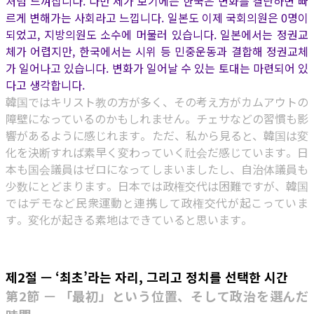
처럼 느껴집니다. 다만 제가 보기에는 한국은 변화를 결단하면 빠
르게 변해가는 사회라고 느낍니다. 일본도 이제 국회의원은 0명이
되었고, 지방의원도 소수에 머물러 있습니다. 일본에서는 정권교
체가 어렵지만, 한국에서는 시위 등 민중운동과 결합해 정권교체
가 일어나고 있습니다. 변화가 일어날 수 있는 토대는 마련되어 있
다고 생각합니다.
韓国ではキリスト教の方が多く、その考え方がカムアウトの
障壁になっているのかもしれません。チェサなどの習慣も影
響があるように感じれます。ただ、私から見ると、韓国は変
化を決断すれば素早く変わっていく社会だ感じています。日
本も国会議員はゼロになってしまいましたし、自治体議員も
少数にとどまります。日本では政権交代は困難ですが、韓国
ではデモなど民衆運動と連携して政権交代が起こっていま
す。変化が起きる素地はできていると思います。
제2절 — ‘최초’라는 자리, 그리고 정치를 선택한 시간
第2節 — 「最初」という位置、そして政治を選んだ