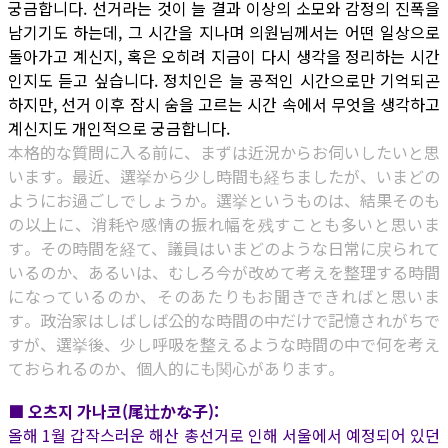
궁금합니다. 선거라는 것이 늘 결과 이상의 소모와 감정의 진폭을
남기기도 하는데, 그 시간을 지나며 의원님께서는 어떤 일상으로
돌아가고 계신지, 혹은 오히려 지금이 다시 생각을 정리하는 시간
인지도 듣고 싶습니다. 정치인은 늘 공적인 시간으로만 기억되곤
하지만, 선거 이후 잠시 숨을 고르는 시간 속에서 무엇을 생각하고
계신지도 개인적으로 궁금합니다.
本格的な質問に入る前に、まずは近況からお伺いしたいと思
います。最近、選挙から少し時間も経ちましたが、いまどの
ようにお過ごしでしょうか。選挙というものは、結果そのも
の以上に、消耗や感情の振れ幅を残すことも多いと思いま
す。その時間を経て、議員はいまどのような日常に戻られて
いるのか、あるいは、むしろ今が改めて考えを整理する時間
になっているのか、そのあたりもお聞きできればと思いま
す。政治家はしばしば公的な時間の中だけで記憶されがちで
すが、選挙後、少し呼吸を整えるような時間の中で何を考え
ておられるのか、個人的にも関心があります。
■ 오츠지 가나코(尾辻かな子):
올해 1월 갑작스러운 해산 총선거로 인해 서울에서 예정되어 있던