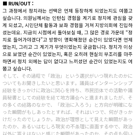
■ RUN/OUT :
그 과정에서 정치라는 선택은 언제 등장하게 되었는지도 여쭙고
싶습니다. 의원님께서는 인턴십 경험을 계기로 정치에 관심을 갖
게 되셨고, 시민단체 활동과 보좌 경험을 거쳐 지방의회에 진입하
셨는데요. 지금의 시점에서 돌아보실 때, 그 많은 경로 가운데 “정
치로 들어가야겠다”고 방향이 명확해졌던 순간이 있었다면 언제
였는지, 그리고 그 계기가 무엇이었는지 궁금합니다. 정치가 이상
으로 보였던 순간이 있었는지, 혹은 오히려 현실의 부조리를 마주
하면서 정치 외에는 답이 없다고 느끼셨던 순간이 있었는지도 여
쭙고 싶습니다.
そして、その過程で「政治」という選択がいつ現れたのかに
ついてもお聞きしたいと思います。議員はインターンシップ
経験をきっかけに政治に関心を持ち、市民団体での活動や議
員秘書としての経験を経て地方議会へと進まれましたが、そ
の多くの経路のなかで、「政治に入ろう」と方向が明確にな
った瞬間がもしあったとすれば、それはいつで、何がきっか
けだったのでしょうか。政治が理想として見えた瞬間があっ
たのか、あるいはむしろ現実の不条理に直面する中で、政治
以外に答えはないと感じた瞬間があったのか、その点も伺い