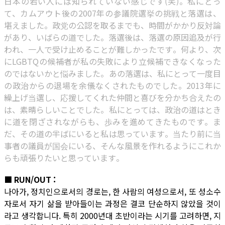
日本の若い人には知られていない感じです(笑)。私にとっ
て、カムアウト後の2007年の参議院選挙の挑戦と落選は、
堪えました。政党の公認を取るまでも、時間がかかり反対論
があり、いばらの道でした。落選後は、落選の原因追及が行
われ、一人で受け止めることが難しかったです。何より、次
にLGBTQの候補者が私の失敗により立候補できなくなった
のではないかと悩みました。あの落選は、私にとって一度目
の政治からの退場を余儀なくされたものでした。2013年に
繰上げ当選し、応援してくれた仲間と喜びを分かち合えたの
は、素晴らしいことでした。私にとっては、政治の道はとき
に道を閉ざされながらも、歩みを進めてきたものです。ま
だ、その道の半ばにいると私は思っています。当たり前に当
事者の議員が国会にいる、そんな風景を作れるようにこれか
らも頑張りたいと思っています。
■ RUN/OUT :
나아가, 정치인으로서의 경로는, 한 사람의 여성으로서, 또 성소수
자로서 자기 삶을 받아들이는 과정은 결코 단순하지 않았을 것이
라고 생각합니다. 특히 2000년대 초반이라는 시기를 고려하면, 지