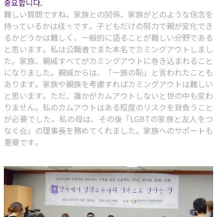
중요합니다.
難しい質問ですね。家族との関係、家族がどのような信念を
持っているかは様々です。子どもだけの努力で親が変化でき
るかどうかは難しく、一般的に語ることが難しい分野である
と思います。私は公職者でまた本名でカミングアウトしまし
た。家族、親戚すべてがカミングアウトに巻き込まれること
になりました。親戚からは、「一族の恥」と言われたことも
あります。家族や親族を考慮すればカミングアウトは難しい
と思います。ただ、誰かがカムアウトしないと世の中も変わ
りません。私のカムアウトはある程度のリスクを背負うこと
が必要でした。私の母は、その後「LGBTの家族と友人をつ
なぐ会」の理事長を務めてくれました。家族へのサポートも
重要です。