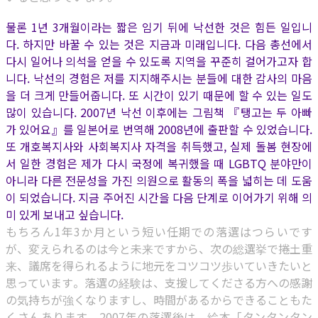
물론 1년 3개월이라는 짧은 임기 뒤에 낙선한 것은 힘든 일입니
다. 하지만 바꿀 수 있는 것은 지금과 미래입니다. 다음 총선에서
다시 일어나 의석을 얻을 수 있도록 지역을 꾸준히 걸어가고자 합
니다. 낙선의 경험은 저를 지지해주시는 분들에 대한 감사의 마음
을 더 크게 만들어줍니다. 또 시간이 있기 때문에 할 수 있는 일도
많이 있습니다. 2007년 낙선 이후에는 그림책 『탱고는 두 아빠
가 있어요』를 일본어로 번역해 2008년에 출판할 수 있었습니다.
또 개호복지사와 사회복지사 자격을 취득했고, 실제 돌봄 현장에
서 일한 경험은 제가 다시 국정에 복귀했을 때 LGBTQ 분야만이
아니라 다른 전문성을 가진 의원으로 활동의 폭을 넓히는 데 도움
이 되었습니다. 지금 주어진 시간을 다음 단계로 이어가기 위해 의
미 있게 보내고 싶습니다.
もちろん1年3か月という短い任期での落選はつらいです
が、変えられるのは今と未来ですから、次の総選挙で捲土重
来、議席を得られるように地元をコツコツ歩いていきたいと
思っています。落選の経験は、支援してくださる方への感謝
の気持ちが強くなりますし、時間があるからできることもた
くさんあります。2007年の落選後は、絵本「タンタンタン