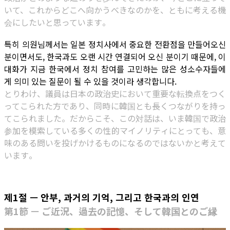
いて、これからどこへ向かうべきなのかを、ともに考える機
会にしたいと思っています。
특히 의원님께서는 일본 정치사에서 중요한 전환점을 만들어오신
분이면서도, 한국과도 오랜 시간 연결되어 오신 분이기 때문에, 이
대화가 지금 한국에서 정치 참여를 고민하는 많은 성소수자들에
게 의미 있는 질문이 될 수 있을 것이라 생각합니다.
とりわけ、議員は日本の政治史において重要な転換点をつく
ってこられた方であり、同時に韓国とも長くつながりを持っ
てこられました。だからこそ、この対話は、いま韓国で政治
参加を模索している多くの性的マイノリティにとっても、意
味のある問いを投げかけるものになるのではないかと考えて
います。
제1절 — 안부, 과거의 기억, 그리고 한국과의 인연
第1節 — ご近況、過去の記憶、そして韓国とのご縁