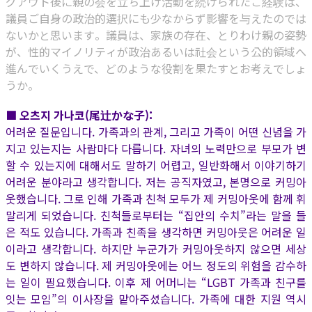
グアウト後に親の会を立ち上げ活動を続けられたご経験は、
議員ご自身の政治的選択にも少なからず影響を与えたのでは
ないかと思います。議員は、家族の存在、とりわけ親の姿勢
が、性的マイノリティが政治あるいは社会という公的領域へ
進んでいくうえで、どのような役割を果たすとお考えでしょ
うか。
■ 오츠지 가나코(尾辻かな子):
어려운 질문입니다. 가족과의 관계, 그리고 가족이 어떤 신념을 가
지고 있는지는 사람마다 다릅니다. 자녀의 노력만으로 부모가 변
할 수 있는지에 대해서도 말하기 어렵고, 일반화해서 이야기하기
어려운 분야라고 생각합니다. 저는 공직자였고, 본명으로 커밍아
웃했습니다. 그로 인해 가족과 친척 모두가 제 커밍아웃에 함께 휘
말리게 되었습니다. 친척들로부터는 “집안의 수치”라는 말을 들
은 적도 있습니다. 가족과 친족을 생각하면 커밍아웃은 어려운 일
이라고 생각합니다. 하지만 누군가가 커밍아웃하지 않으면 세상
도 변하지 않습니다. 제 커밍아웃에는 어느 정도의 위험을 감수하
는 일이 필요했습니다. 이후 제 어머니는 “LGBT 가족과 친구를
잇는 모임”의 이사장을 맡아주셨습니다. 가족에 대한 지원 역시