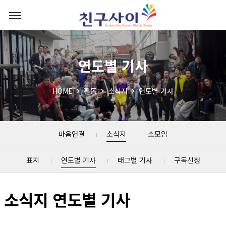
연도별 기사
HOME
활동
소식지
연도별 기사
마음연결
소식지
소모임
표지
연도별 기사
태그별 기사
구독신청
소식지 연도별 기사