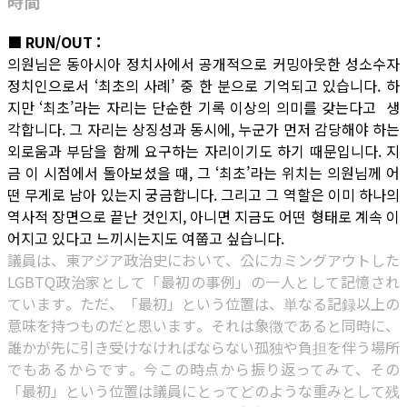
時間
■ RUN/OUT :
의원님은 동아시아 정치사에서 공개적으로 커밍아웃한 성소수자
정치인으로서 ‘최초의 사례’ 중 한 분으로 기억되고 있습니다. 하
지만 ‘최초’라는 자리는 단순한 기록 이상의 의미를 갖는다고 생
각합니다. 그 자리는 상징성과 동시에, 누군가 먼저 감당해야 하는
외로움과 부담을 함께 요구하는 자리이기도 하기 때문입니다. 지
금 이 시점에서 돌아보셨을 때, 그 ‘최초’라는 위치는 의원님께 어
떤 무게로 남아 있는지 궁금합니다. 그리고 그 역할은 이미 하나의
역사적 장면으로 끝난 것인지, 아니면 지금도 어떤 형태로 계속 이
어지고 있다고 느끼시는지도 여쭙고 싶습니다.
議員は、東アジア政治史において、公にカミングアウトした
LGBTQ政治家として「最初の事例」の一人として記憶され
ています。ただ、「最初」という位置は、単なる記録以上の
意味を持つものだと思います。それは象徴であると同時に、
誰かが先に引き受けなければならない孤独や負担を伴う場所
でもあるからです。今この時点から振り返ってみて、その
「最初」という位置は議員にとってどのような重みとして残