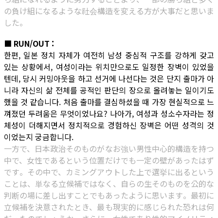
の負け組になるような社会構造を変える方が大事だと思いま
した。
■ RUN/OUT :
한편, 일본 정치 자체가 여전히 남성 중심적 구조를 강하게 갖고
있는 상황에서, 여성이라는 위치만으로도 일정한 장벽이 있었을
텐데, 당시 커밍아웃을 하고 선거에 나선다는 것은 단지 출마가 아
니라 자신의 삶 전체를 공적인 판단의 장으로 올려놓는 일이기도
했을 것 같습니다. 처음 출마를 결심하셨을 때 가장 현실적으로 느
껴졌던 두려움은 무엇이었나요? 나아가, 여성과 성소수자라는 정
체성이 더해지면서 정치적으로 경험하신 장벽은 어떤 성격의 것
이었는지 궁금합니다.
一方で、日本政治そのものがなお強い男性中心的構造を持つ
中で、女性であるという位置だけでも一定の壁があったはず
です。その中で、カミングアウトした上で選挙に出るという
ことは、単なる立候補ではなく、自らの生そのものを公的な
判断の場に差し出すことでもあったように思います。最初に
立候補を決意されたとき、最も現実的に感じられた恐れは何