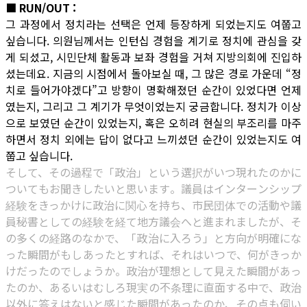
■ RUN/OUT :
그 과정에서 정치라는 선택은 언제 등장하게 되었는지도 여쭙고
싶습니다. 의원님께서는 인턴십 경험을 계기로 정치에 관심을 갖
게 되셨고, 시민단체 활동과 보좌 경험을 거쳐 지방의회에 진입하
셨는데요. 지금의 시점에서 돌아보실 때, 그 많은 경로 가운데 “정
치로 들어가야겠다”고 방향이 명확해졌던 순간이 있었다면 언제
였는지, 그리고 그 계기가 무엇이었는지 궁금합니다. 정치가 이상
으로 보였던 순간이 있었는지, 혹은 오히려 현실의 부조리를 마주
하면서 정치 외에는 답이 없다고 느끼셨던 순간이 있었는지도 여
쭙고 싶습니다.
そして、その過程で「政治」という選択がいつ現れたのかに
ついてもお聞きしたいと思います。議員はインターンシップ
経験をきっかけに政治に関心を持ち、市民団体での活動や議
員秘書としての経験を経て地方議会へと進まれましたが、そ
の多くの経路のなかで、「政治に入ろう」と方向が明確にな
った瞬間がもしあったとすれば、それはいつで、何がきっか
けだったのでしょうか。政治が理想として見えた瞬間があっ
たのか、あるいはむしろ現実の不条理に直面する中で、政治
以外に答えはないと感じた瞬間があったのか、その点も伺い