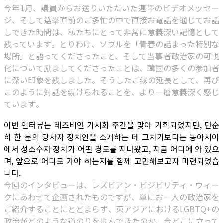
今年1月、議員からお送りいただいた連帯のビデオメッセー
ジ、そして選挙直前のご多忙の中で直接お電話を通じてお話
しできた時間は、私たちにとって非常に意義深い記憶として
残っています。とりわけ、ソウルを「青春の詰まった特別な
場所」と語ってくださったこと、そして当事者政治家の可視
化について励ましてくださったことは、韓国の多くの参加者
に深い印象を残しました。そうしたご縁の延長として、再び
このように対話を続けられることを、より一層意義深く感じ
ています。
이번 인터뷰는 레즈비언 가시화 주간을 맞아 기획되었지만, 단순
히 한 분의 당사자 정치인을 소개하는 데 그치기보다는 동아시아
에서 성소수자 정치가 어떤 경로를 지나왔고, 지금 어디에 와 있으
며, 앞으로 어디로 가야 하는지를 함께 고민해보고자 마련되었습
니다.
今回のインタビューは、レズビアン・ビジビリティ・ウィー
クにあわせて企画されたものですが、単にお一人の政治家を
ご紹介することにとどまらず、東アジアにおけるLGBTQ+の
政治がどのような道のりを歩んできたのか、今どこに立って