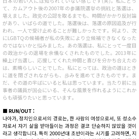
日本の若い人には知られていない感じです(笑)。私にとっ
て、カムアウト後の2007年の参議院選挙の挑戦と落選は、
堪えました。政党の公認を取るまでも、時間がかかり反対論
があり、いばらの道でした。落選後は、落選の原因追及が行
われ、一人で受け止めることが難しかったです。何より、次
にLGBTQの候補者が私の失敗により立候補できなくなった
のではないかと悩みました。あの落選は、私にとって一度目
の政治からの退場を余儀なくされたものでした。2013年に
繰上げ当選し、応援してくれた仲間と喜びを分かち合えたの
は、素晴らしいことでした。私にとっては、政治の道はとき
に道を閉ざされながらも、歩みを進めてきたものです。ま
だ、その道の半ばにいると私は思っています。当たり前に当
事者の議員が国会にいる、そんな風景を作れるようにこれか
らも頑張りたいと思っています。
■ RUN/OUT :
나아가, 정치인으로서의 경로는, 한 사람의 여성으로서, 또 성소수
자로서 자기 삶을 받아들이는 과정은 결코 단순하지 않았을 것이
라고 생각합니다. 특히 2000년대 초반이라는 시기를 고려하면, 지