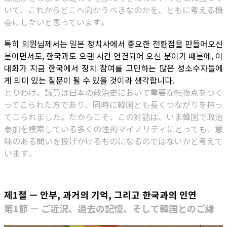
いて、これからどこへ向かうべきなのかを、ともに考える機
会にしたいと思っています。
특히 의원님께서는 일본 정치사에서 중요한 전환점을 만들어오신
분이면서도, 한국과도 오랜 시간 연결되어 오신 분이기 때문에, 이
대화가 지금 한국에서 정치 참여를 고민하는 많은 성소수자들에
게 의미 있는 질문이 될 수 있을 것이라 생각합니다.
とりわけ、議員は日本の政治史において重要な転換点をつく
ってこられた方であり、同時に韓国とも長くつながりを持っ
てこられました。だからこそ、この対話は、いま韓国で政治
参加を模索している多くの性的マイノリティにとっても、意
味のある問いを投げかけるものになるのではないかと考えて
います。
제1절 — 안부, 과거의 기억, 그리고 한국과의 인연
第1節 — ご近況、過去の記憶、そして韓国とのご縁