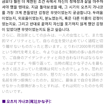
금보다 훨씬 더 제한된 조건 속에서 자신의 정체성과 삶을 마주하
셔야 했을 텐데요. 지금 돌아보셨을 때, 그 시기의 오츠지 가나코
를 가장 크게 흔들었던 감정은 무엇이었는지 궁금합니다. 두려움
이었는지, 외로움이었는지, 분노였는지, 혹은 다른 이름의 감정이
었는지요. 그리고 반대로 끝까지 자신을 포기하지 않게 했던 감정
이 있었다면 무엇이었는지도 듣고 싶습니다.
さらに、政治家としての歩みは、一人の女性として、また性
的マイノリティとして、自らの生を受け止めていく過程と切
り離せないものだったと思います。とりわけ2000年代初頭
という時代を考えると、今よりはるかに制約の多い条件の中
で、ご自身のアイデンティティと向き合わなければならなか
ったはずです。今振り返って、当時の尾辻かな子さんを最も
大きく揺さぶっていた感情は何だったのでしょうか。恐れだ
ったのか、孤独だったのか、怒りだったのか、あるいは別の
名前を持つ感情だったのか。反対に、最後まで自分を諦めさ
せなかった感情があったとすれば、それは何だったのかも伺
いたいです。
■ 오츠지 가나코(尾辻かな子):