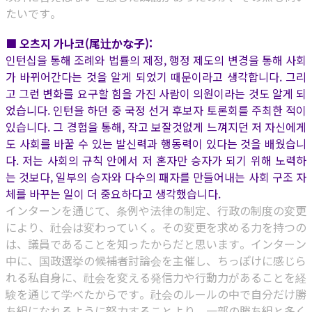
たいです。
■ 오츠지 가나코(尾辻かな子):
인턴십을 통해 조례와 법률의 제정, 행정 제도의 변경을 통해 사회
가 바뀌어간다는 것을 알게 되었기 때문이라고 생각합니다. 그리
고 그런 변화를 요구할 힘을 가진 사람이 의원이라는 것도 알게 되
었습니다. 인턴을 하던 중 국정 선거 후보자 토론회를 주최한 적이
있습니다. 그 경험을 통해, 작고 보잘것없게 느껴지던 저 자신에게
도 사회를 바꿀 수 있는 발신력과 행동력이 있다는 것을 배웠습니
다. 저는 사회의 규칙 안에서 저 혼자만 승자가 되기 위해 노력하
는 것보다, 일부의 승자와 다수의 패자를 만들어내는 사회 구조 자
체를 바꾸는 일이 더 중요하다고 생각했습니다.
インターンを通じて、条例や法律の制定、行政の制度の変更
により、社会は変わっていく。その変更を求める力を持つの
は、議員であることを知ったからだと思います。インターン
中に、国政選挙の候補者討論会を主催し、ちっぽけに感じら
れる私自身に、社会を変える発信力や行動力があることを経
験を通じて学べたからです。社会のルールの中で自分だけ勝
ち組になれるように努力することより、一部の勝ち組と多く