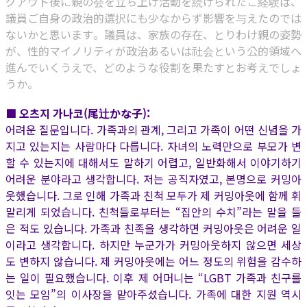
グアウト後に親の会を立ち上げ活動を続けられたご経験は、
議員ご自身の政治的選択にも少なからず影響を与えたのでは
ないかと思います。議員は、家族の存在、とりわけ親の姿勢
が、性的マイノリティが政治あるいは社会という公的領域へ
進んでいくうえで、どのような役割を果たすとお考えでしょ
うか。
■ 오츠지 가나코(尾辻かな子):
어려운 질문입니다. 가족과의 관계, 그리고 가족이 어떤 신념을 가
지고 있는지는 사람마다 다릅니다. 자녀의 노력만으로 부모가 변
할 수 있는지에 대해서도 말하기 어렵고, 일반화해서 이야기하기
어려운 분야라고 생각합니다. 저는 공직자였고, 본명으로 커밍아
웃했습니다. 그로 인해 가족과 친척 모두가 제 커밍아웃에 함께 휘
말리게 되었습니다. 친척들로부터는 “집안의 수치”라는 말을 들
은 적도 있습니다. 가족과 친족을 생각하면 커밍아웃은 어려운 일
이라고 생각합니다. 하지만 누군가가 커밍아웃하지 않으면 세상
도 변하지 않습니다. 제 커밍아웃에는 어느 정도의 위험을 감수하
는 일이 필요했습니다. 이후 제 어머니는 “LGBT 가족과 친구를
잇는 모임”의 이사장을 맡아주셨습니다. 가족에 대한 지원 역시