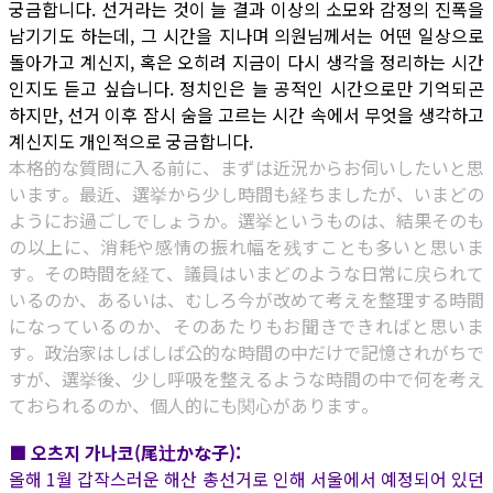
궁금합니다. 선거라는 것이 늘 결과 이상의 소모와 감정의 진폭을
남기기도 하는데, 그 시간을 지나며 의원님께서는 어떤 일상으로
돌아가고 계신지, 혹은 오히려 지금이 다시 생각을 정리하는 시간
인지도 듣고 싶습니다. 정치인은 늘 공적인 시간으로만 기억되곤
하지만, 선거 이후 잠시 숨을 고르는 시간 속에서 무엇을 생각하고
계신지도 개인적으로 궁금합니다.
本格的な質問に入る前に、まずは近況からお伺いしたいと思
います。最近、選挙から少し時間も経ちましたが、いまどの
ようにお過ごしでしょうか。選挙というものは、結果そのも
の以上に、消耗や感情の振れ幅を残すことも多いと思いま
す。その時間を経て、議員はいまどのような日常に戻られて
いるのか、あるいは、むしろ今が改めて考えを整理する時間
になっているのか、そのあたりもお聞きできればと思いま
す。政治家はしばしば公的な時間の中だけで記憶されがちで
すが、選挙後、少し呼吸を整えるような時間の中で何を考え
ておられるのか、個人的にも関心があります。
■ 오츠지 가나코(尾辻かな子):
올해 1월 갑작스러운 해산 총선거로 인해 서울에서 예정되어 있던