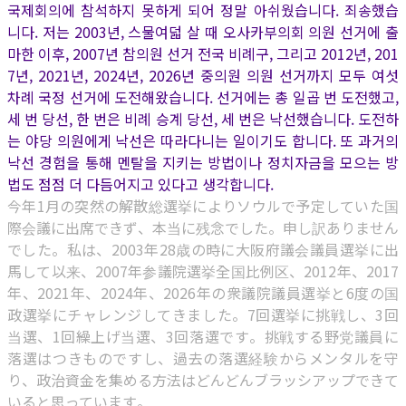
국제회의에 참석하지 못하게 되어 정말 아쉬웠습니다. 죄송했습
니다. 저는 2003년, 스물여덟 살 때 오사카부의회 의원 선거에 출
마한 이후, 2007년 참의원 선거 전국 비례구, 그리고 2012년, 201
7년, 2021년, 2024년, 2026년 중의원 의원 선거까지 모두 여섯
차례 국정 선거에 도전해왔습니다. 선거에는 총 일곱 번 도전했고,
세 번 당선, 한 번은 비례 승계 당선, 세 번은 낙선했습니다. 도전하
는 야당 의원에게 낙선은 따라다니는 일이기도 합니다. 또 과거의
낙선 경험을 통해 멘탈을 지키는 방법이나 정치자금을 모으는 방
법도 점점 더 다듬어지고 있다고 생각합니다.
今年1月の突然の解散総選挙によりソウルで予定していた国
際会議に出席できず、本当に残念でした。申し訳ありません
でした。私は、2003年28歳の時に大阪府議会議員選挙に出
馬して以来、2007年参議院選挙全国比例区、2012年、2017
年、2021年、2024年、2026年の衆議院議員選挙と6度の国
政選挙にチャレンジしてきました。7回選挙に挑戦し、3回
当選、1回繰上げ当選、3回落選です。挑戦する野党議員に
落選はつきものですし、過去の落選経験からメンタルを守
り、政治資金を集める方法はどんどんブラッシアップできて
いると思っています。