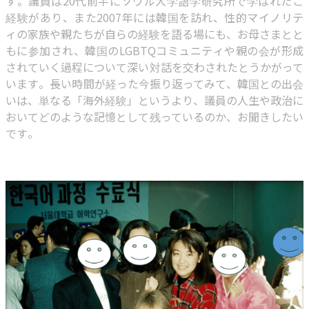
す。議員は20代前半にソウル大学語学研究所で学ばれたご
経験があり、また2007年には韓国を訪れ、性的マイノリテ
ィの家族や親たちが自らの経験を語る場にも、お母さまとと
もに参加され、韓国のLGBTQコミュニティや親の会が形成
されていく過程について深い対話を交わされたとうかがって
います。長い時間が経った今振り返ってみて、韓国との出会
いは、単なる「海外経験」というより、議員の人生や政治に
おいてどのような記憶として残っているのか、お聞きしたい
です。