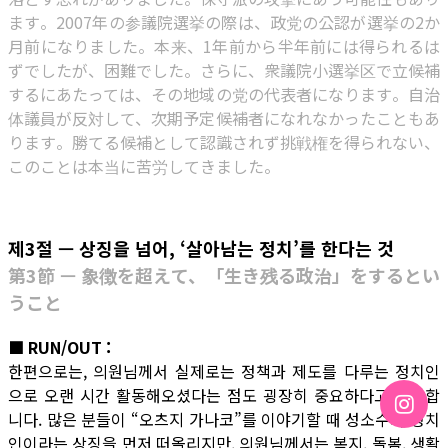
ます。2007年の参議院選挙の際は、政党の公認が選挙の2か
月前になりました。本来、1年前から半年前には得られるは
ずでしたが、困難でした。さらに、衆議院小選挙区で立候補
するにあたっては、その地域の党の代表者になります。自治
体議員が反対して、次期予定候補者になれなかったこともあ
ります。勝てる候補として認識されず挑戦権を得られない、
このことは本当に苦労してきました。
제3절 — 상징을 넘어, ‘살아남는 정치’를 한다는 것
第3節 — 象徴を超えて、「生き残る政治」をするとい
うこと
■ RUN/OUT :
한편으로는, 의원님께서 실제로는 정책과 제도를 다루는 정치인
으로 오랜 시간 활동해오셨다는 점도 굉장히 중요하다고 생각합
니다. 많은 분들이 “오츠지 가나코”를 이야기할 때 성소수자 정치
인이라는 상징을 먼저 떠올리지만, 의원님께서는 복지, 돌봄, 생활