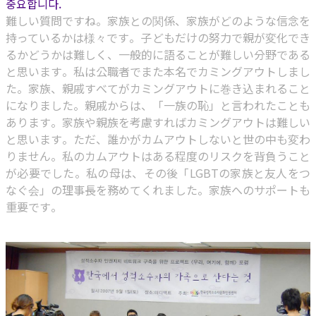
중요합니다.
難しい質問ですね。家族との関係、家族がどのような信念を
持っているかは様々です。子どもだけの努力で親が変化でき
るかどうかは難しく、一般的に語ることが難しい分野である
と思います。私は公職者でまた本名でカミングアウトしまし
た。家族、親戚すべてがカミングアウトに巻き込まれること
になりました。親戚からは、「一族の恥」と言われたことも
あります。家族や親族を考慮すればカミングアウトは難しい
と思います。ただ、誰かがカムアウトしないと世の中も変わ
りません。私のカムアウトはある程度のリスクを背負うこと
が必要でした。私の母は、その後「LGBTの家族と友人をつ
なぐ会」の理事長を務めてくれました。家族へのサポートも
重要です。