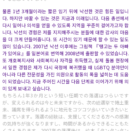
물론 1년 3개월이라는 짧은 임기 뒤에 낙선한 것은 힘든 일입니
다. 하지만 바꿀 수 있는 것은 지금과 미래입니다. 다음 총선에서
다시 일어나 의석을 얻을 수 있도록 지역을 꾸준히 걸어가고자 합
니다. 낙선의 경험은 저를 지지해주시는 분들에 대한 감사의 마음
을 더 크게 만들어줍니다. 또 시간이 있기 때문에 할 수 있는 일도
많이 있습니다. 2007년 낙선 이후에는 그림책 『탱고는 두 아빠
가 있어요』를 일본어로 번역해 2008년에 출판할 수 있었습니다.
또 개호복지사와 사회복지사 자격을 취득했고, 실제 돌봄 현장에
서 일한 경험은 제가 다시 국정에 복귀했을 때 LGBTQ 분야만이
아니라 다른 전문성을 가진 의원으로 활동의 폭을 넓히는 데 도움
이 되었습니다. 지금 주어진 시간을 다음 단계로 이어가기 위해 의
미 있게 보내고 싶습니다.
もちろん1年3か月という短い任期での落選はつらいです
が、変えられるのは今と未来ですから、次の総選挙で捲土重
来、議席を得られるように地元をコツコツ歩いていきたいと
思っています。落選の経験は、支援してくださる方への感謝
の気持ちが強くなりますし、時間があるからできることもた
くさんあります。2007年の落選後は、絵本「タンタンタン