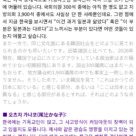
에 머물러 있습니다. 국회의원 300석 중에는 아직 한 명도 없고 지
방의회 3,900석 중에서도 사실상 단 한 사례뿐인데요. 그런 점에
서 지금 한국을 보시면서 “이건 과거 일본과 닮았다” 혹은 “이 부
분은 일본과는 다르다”고 느끼시는 부분이 있다면 어떤 것들이 있
는지 여쭙고 싶습니다.
また一方で、同じ文化圏にある韓国社会をどのように見てお
られるのかも伺いたいです。近隣諸国と比べても、2026年
現在、韓国では公にカミングアウトしている政治家はまだ極
めて少ない初期段階にあります。国会300議席にはまだ一人
もおらず、地方議会約3,900議席の中でも事実上一例しかあ
りません。そうした点で、いま韓国を見て「これはかつての
日本に似ている」と感じる部分、あるいは「ここは日本とは
異なる」と感じる部分があるとすれば、それはどのような点
でしょうか。
■ 오츠지 가나코(尾辻かな子):
한국에는 기독교인이 많고, 그 사고방식이 커밍아웃의 장벽이 되
고 있을지도 모릅니다. 제사와 같은 관습도 영향을 미치고 있는 것