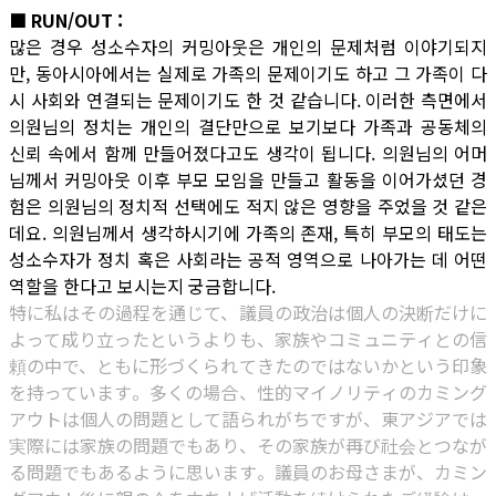
■ RUN/OUT :
많은 경우 성소수자의 커밍아웃은 개인의 문제처럼 이야기되지
만, 동아시아에서는 실제로 가족의 문제이기도 하고 그 가족이 다
시 사회와 연결되는 문제이기도 한 것 같습니다. 이러한 측면에서
의원님의 정치는 개인의 결단만으로 보기보다 가족과 공동체의
신뢰 속에서 함께 만들어졌다고도 생각이 됩니다. 의원님의 어머
님께서 커밍아웃 이후 부모 모임을 만들고 활동을 이어가셨던 경
험은 의원님의 정치적 선택에도 적지 않은 영향을 주었을 것 같은
데요. 의원님께서 생각하시기에 가족의 존재, 특히 부모의 태도는
성소수자가 정치 혹은 사회라는 공적 영역으로 나아가는 데 어떤
역할을 한다고 보시는지 궁금합니다.
特に私はその過程を通じて、議員の政治は個人の決断だけに
よって成り立ったというよりも、家族やコミュニティとの信
頼の中で、ともに形づくられてきたのではないかという印象
を持っています。多くの場合、性的マイノリティのカミング
アウトは個人の問題として語られがちですが、東アジアでは
実際には家族の問題でもあり、その家族が再び社会とつなが
る問題でもあるように思います。議員のお母さまが、カミン