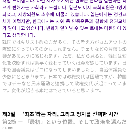
처럼 느껴집니다. 다만 제가 보기에는 한국은 변화를 결단하면 빠
르게 변해가는 사회라고 느낍니다. 일본도 이제 국회의원은 0명이
되었고, 지방의원도 소수에 머물러 있습니다. 일본에서는 정권교
체가 어렵지만, 한국에서는 시위 등 민중운동과 결합해 정권교체
가 일어나고 있습니다. 변화가 일어날 수 있는 토대는 마련되어 있
다고 생각합니다.
韓国ではキリスト教の方が多く、その考え方がカムアウトの
障壁になっているのかもしれません。チェサなどの習慣も影
響があるように感じれます。ただ、私から見ると、韓国は変
化を決断すれば素早く変わっていく社会だ感じています。日
本も国会議員はゼロになってしまいましたし、自治体議員も
少数にとどまります。日本では政権交代は困難ですが、韓国
ではデモなど民衆運動と連携して政権交代が起こっていま
す。変化が起きる素地はできていると思います。
제2절 — ‘최초’라는 자리, 그리고 정치를 선택한 시간
第2節 — 「最初」という位置、そして政治を選んだ