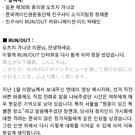
- 일본 제50회 중의원 오츠지 가나코
- 한국게이인권운동단체 친구사이 소식지팀장 정재훈
- 친구사이 RUN/OUT 커뮤니케이션 리드 박태민
■ RUN/OUT :
오츠지 가나코 의원님, 안녕하세요.
이렇게 RUN/OUT 인터뷰로 다시 뵙게 되어 정말 반갑습니다.
尾辻かな子議員、こんにちは。
このたび、RUN/OUTのインタビューを通じて再びお目にか
かれることを、心より嬉しく思います。
지난 1월 의원님께서 보내주신 연대의 영상 메시지와, 선거 직전
바쁜 와중에도 직접 전화로 말씀 나눠주셨던 시간은 저희에게 매
우 뜻깊은 기억으로 남아 있습니다. 특히 서울을 “청춘이 담긴 특
별한 장소”라고 말씀해주셨던 장면과, 당사자 정치인의 가시화에
대한 격려는 한국의 많은 참가자들에게 깊은 인상을 남겼습니다.
그런 인연 위에서 다시 이렇게 대화를 이어갈 수 있게 되어 더욱
뜻깊게 생각합니다.