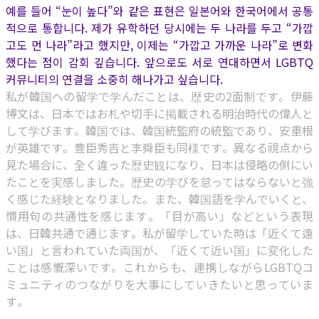
예를 들어 “눈이 높다”와 같은 표현은 일본어와 한국어에서 공통
적으로 통합니다. 제가 유학하던 당시에는 두 나라를 두고 “가깝
고도 먼 나라”라고 했지만, 이제는 “가깝고 가까운 나라”로 변화
했다는 점이 감회 깊습니다. 앞으로도 서로 연대하면서 LGBTQ
커뮤니티의 연결을 소중히 해나가고 싶습니다.
私が韓国への留学で学んだことは、歴史の2面制です。伊藤
博文は、日本ではお札や切手に掲載される明治時代の偉人と
して学びます。韓国では、韓国統監府の統監であり、安重根
が英雄です。豊臣秀吉と李舜臣も同様です。異なる視点から
見た場合に、全く違った歴史観になり、日本は侵略の側にい
たことを実感しました。歴史の学びを怠ってはならないと強
く感じた経験となりました。また、韓国語を学んでいくと、
慣用句の共通性を感じます。「目が高い」などという表現
は、日韓共通で通じます。私が留学していた時は「近くて遠
い国」と言われていた両国が、「近くて近い国」に変化した
ことは感慨深いです。これからも、連携しながらLGBTQコ
ミュニティのつながりを大事にしていきたいと思っていま
す。