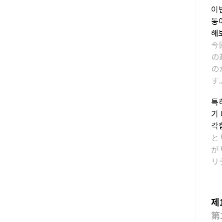
이
동
해
今
の
の
す
특
기
각
と
が
リ
제
第