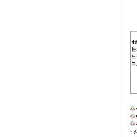
4
본
도
북
-