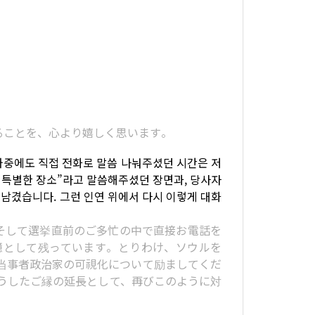
れることを、心より嬉しく思います。
 와중에도 직접 전화로 말씀 나눠주셨던 시간은 저
긴 특별한 장소”라고 말씀해주셨던 장면과, 당사자
남겼습니다. 그런 인연 위에서 다시 이렇게 대화
そして選挙直前のご多忙の中で直接お電話を
憶として残っています。とりわけ、ソウルを
当事者政治家の可視化について励ましてくだ
うしたご縁の延長として、再びこのように対