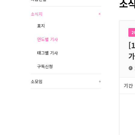
소식
소식지
+
표지
2
연도별 기사
[
태그별 기사
가
구독신청
소모임
+
기간