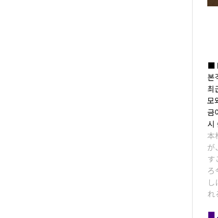
■ 
본
최
모
금
시
本
が
す
ろ
し
れ
■