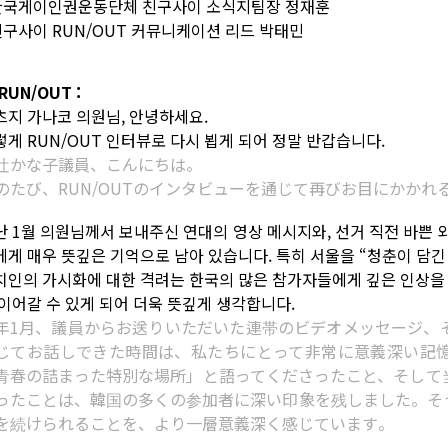
 한국게이인권운동단체 친구사이 소식지팀장 정재훈
 친구사이 RUN/OUT 커뮤니케이션 리드 박태민
RUN/OUT :
츠지 가나코 의원님, 안녕하세요.
렇게 RUN/OUT 인터뷰로 다시 뵙게 되어 정말 반갑습니다.
辻かな子議員、こんにちは。
のたび、RUN/OUTのインタビューを通じて再びお目にかか
난 1월 의원님께서 보내주신 연대의 영상 메시지와, 선거 직전 바쁜
에게 매우 뜻깊은 기억으로 남아 있습니다. 특히 서울을 “청춘이 담
치인의 가시화에 대한 격려는 한국의 많은 참가자들에게 깊은 인상을 
 이어갈 수 있게 되어 더욱 뜻깊게 생각합니다.
年1月、議員からお送りいただいた連帯のビデオメッセージ、
じてお話しできた時間は、私たちにとって非常に意義深い記
青春の詰まった特別な場所」と語ってくださったこと、そして
ったことは、韓国の多くの参加者に深い印象を残しました。そ
を続けられることを、より一層意義深く感じています。