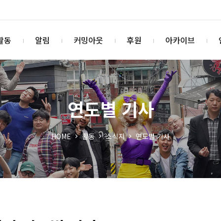
활동
알림
커밍아웃
후원
아카이브
연도별 기사
HOME
활동
소식지
연도별 기사