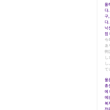
올
다.
구,
다
낙
점
今
あ
例
し
し
て
물
총
에
에
복
전