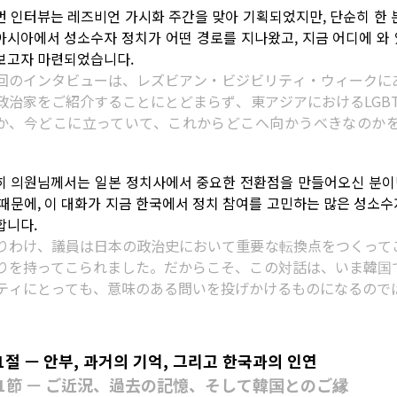
번 인터뷰는 레즈비언 가시화 주간을 맞아 기획되었지만, 단순히 한
아시아에서 성소수자 정치가 어떤 경로를 지나왔고, 지금 어디에 와 
보고자 마련되었습니다.
回のインタビューは、レズビアン・ビジビリティ・ウィークに
政治家をご紹介することにとどまらず、東アジアにおけるLGB
か、今どこに立っていて、これからどこへ向かうべきなのか
。
히 의원님께서는 일본 정치사에서 중요한 전환점을 만들어오신 분이면
 때문에, 이 대화가 지금 한국에서 정치 참여를 고민하는 많은 성소수
합니다.
りわけ、議員は日本の政治史において重要な転換点をつくって
りを持ってこられました。だからこそ、この対話は、いま韓国
ティにとっても、意味のある問いを投げかけるものになるので
1절 — 안부, 과거의 기억, 그리고 한국과의 인연
1節 — ご近況、過去の記憶、そして韓国とのご縁