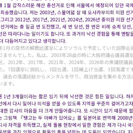
해 1월 갑작스러운 해산 총선거로 인해 서울에서 예정되어 있던 국
 죄송했습니다. 저는 2003년, 스물여덟 살 때 오사카부의회 의원 선
 그리고 2012년, 2017년, 2021년, 2024년, 2026년 중의원
. 선거에는 총 일곱 번 도전했고, 세 번 당선, 한 번은 비례 승계 당
선은 따라다니는 일이기도 합니다. 또 과거의 낙선 경험을 통해 멘탈
 더 다듬어지고 있다고 생각합니다.
年1月の突然の解散総選挙によりソウルで予定していた国際会
りませんでした。私は、2003年28歳の時に大阪府議会議員選
区、2012年、2017年、2021年、2024年、2026年の衆
た。7回選挙に挑戦し、3回当選、1回繰上げ当選、3回落選
、過去の落選経験からメンタルを守り、政治資金を集める方法
います。
론 1년 3개월이라는 짧은 임기 뒤에 낙선한 것은 힘든 일입니다. 하
선에서 다시 일어나 의석을 얻을 수 있도록 지역을 꾸준히 걸어가고자
 대한 감사의 마음을 더 크게 만들어줍니다. 또 시간이 있기 때문에 할 
는 그림책 『탱고는 두 아빠가 있어요』를 일본어로 번역해 2008년
지사 자격을 취득했고, 실제 돌봄 현장에서 일한 경험은 제가 다시 국
문성을 가진 의원으로 활동의 폭을 넓히는 데 도움이 되었습니다. 지