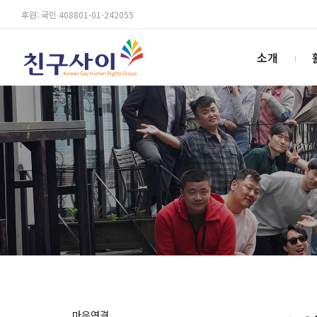
후원: 국민 408801-01-242055
소개
마음연결