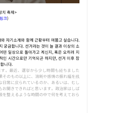
 정치 축제>
링크
)
사와 자기소개와 함께 근황부터 여쭙고 싶습니다.
지 궁금합니다. 선거라는 것이 늘 결과 이상의 소
어떤 일상으로 돌아가고 계신지, 혹은 오히려 지
적인 시간으로만 기억되곤 하지만, 선거 이후 잠
합니다.
ます。最近、選挙から少し時間も経ちました
果そのもの以上に、消耗や感情の振れ幅を残
な日常に戻られているのか、あるいは、むし
もお聞きできればと思います。政治家はしば
吸を整えるような時間の中で何を考えておら