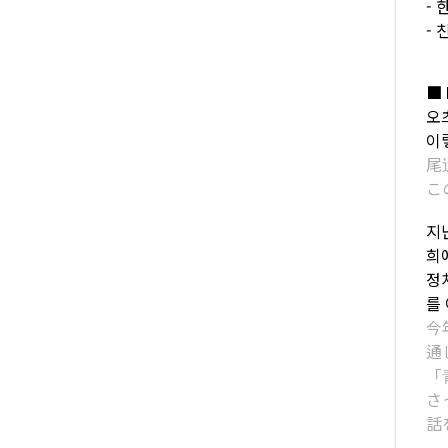
-
-
■ 
오
이
尾
こ
지
희
정
를
今
通
「
さ
話