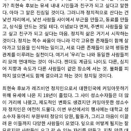
가? 최현숙 후보는 유세 내내 시민들과 친구가 되고 싶다고 말한
다. 아마 그 말은 진심일 것이다. 그러니까 정치적으로 산다는 건
낯선 자리에서, 낯선 사람들 사이에서 부근을 만들고, 동료를 만들
고, 상식을 만드는 것일 테다. 이념보다 먼저, 주변의 사람들을 알
고 싶고 친구가 되고 싶다는 마음. 정치적 삶은 거기서 시작하는
것이다. 정치는 쪽수 싸움이 아니라 각각 고유한 존재들이 함께 살
아가고 있음을 인식하는 일이고, 서로 다른 존재들이 모여 평등한
관계를 이루려는 실천이다. 여기서 '우리'는 나와 동일한 사람들끼
리 모여 연대하는 것이 아니다. 젠더도 계급도 나이도 다른, 심지
어 지향과 속도가 다른 사람들이 같은 장소에 서는 것. 불화를 피
하지 않으면서도 함께 걸으려고 하는 것이 정치일 것이다.
최현숙 후보가 레즈비언 정치인으로서 대한민국에 커밍아웃하기
위해 유세에 나온 지 18년이 흘렀다. 그 사이 성소수자들은 더 많
이 거리에 나왔고, 제도적인 변화도 생겼지만 커밍아웃한 성소수
자 정치인은 여전히 드물다. 이번 부산에서의 행사에는 대학교 성
소수자 동아리 부원부터 정당의 당원, 활동가, 그리고 마음이 이끌
려 온 이들까지 다양한 사람들이 모였다. 잎으로 어떻게 될지는 잘
모르지만 사람들이 오고 갈 수 있는 자리를 만들고, 지칠 만큼 대