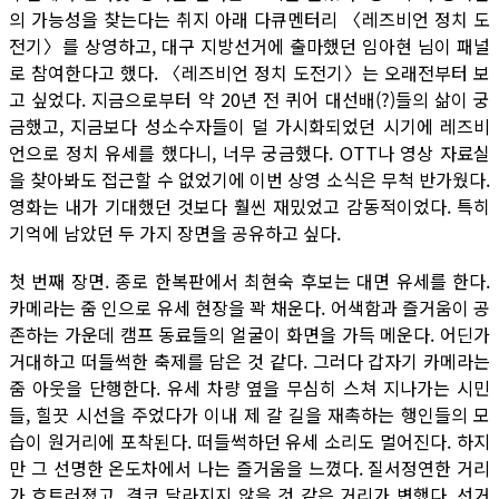
의 가능성을 찾는다는 취지 아래 다큐멘터리 〈레즈비언 정치 도
전기〉를 상영하고, 대구 지방선거에 출마했던 임아현 님이 패널
로 참여한다고 했다. 〈레즈비언 정치 도전기〉는 오래전부터 보
고 싶었다. 지금으로부터 약 20년 전 퀴어 대선배(?)들의 삶이 궁
금했고, 지금보다 성소수자들이 덜 가시화되었던 시기에 레즈비
언으로 정치 유세를 했다니, 너무 궁금했다. OTT나 영상 자료실
을 찾아봐도 접근할 수 없었기에 이번 상영 소식은 무척 반가웠다.
영화는 내가 기대했던 것보다 훨씬 재밌었고 감동적이었다. 특히
기억에 남았던 두 가지 장면을 공유하고 싶다.
첫 번째 장면. 종로 한복판에서 최현숙 후보는 대면 유세를 한다.
카메라는 줌 인으로 유세 현장을 꽉 채운다. 어색함과 즐거움이 공
존하는 가운데 캠프 동료들의 얼굴이 화면을 가득 메운다. 어딘가
거대하고 떠들썩한 축제를 담은 것 같다. 그러다 갑자기 카메라는
줌 아웃을 단행한다. 유세 차량 옆을 무심히 스쳐 지나가는 시민
들, 힐끗 시선을 주었다가 이내 제 갈 길을 재촉하는 행인들의 모
습이 원거리에 포착된다. 떠들썩하던 유세 소리도 멀어진다. 하지
만 그 선명한 온도차에서 나는 즐거움을 느꼈다. 질서정연한 거리
가 흐트러졌고, 결코 달라지지 않을 것 같은 거리가 변했다. 선거