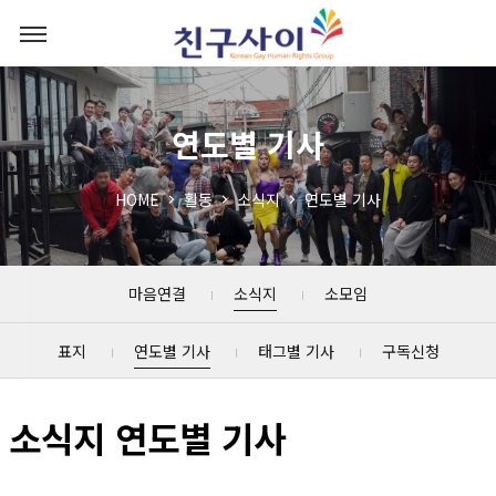
연도별 기사
HOME
활동
소식지
연도별 기사
마음연결
소식지
소모임
표지
연도별 기사
태그별 기사
구독신청
소식지 연도별 기사