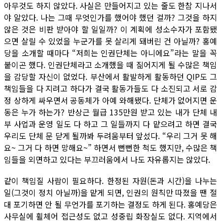
아무것도 하지 않았다. 사실은 만들어지고 있는 줄도 한참 지나서
야 알았다. 나는 그때 무엇인가를 했어야 했던 걸까? 그것을 하지
않은 것은 비판 받아야 할 일일까? 이 계획에 성소수자가 포함됐
으면 살릴 수 있었을 누군가를 못 살리게 돼버린 건 아닐까? 홍예
당을 소개할 때마다 “저희는 인권단체는 아니에요”라는 말을 꼭
붙이곤 했다. 인권단체라고 소개했을 때 짊어지게 될 수많은 책임
을 감당할 자신이 없었다. 부산에서 활발하게 활동하던 QIP도 그
책임들을 다 지려고 하다가 결국 활동가들도 다 소진되고 서로 감
정 상하게 싸우면서 공동체가 아예 와해됐다. 단체가 없어지면 운
동은 누가 하는가? 반상근 월급 135만원 받고 있는 내가 단체 내
부 사업과 운영 일도 다 하고 그 일들까지 다 맡으려고 하면 결국
우리도 단체 문 닫게 될까봐 두려움부터 앞섰다. “우리 그거 못 해
요~ 그거 다 하면 망해요~” 하면서 뻔뻔한 척도 했지만, 수많은 책
임들을 외면하고 있다는 부끄러움에서 나도 자유롭지는 않았다.
같이 책임질 사람이 필요하다. 한정된 자원(돈과 시간)을 나누는
일(그것이 정치 아닐까)을 맡게 되면, 인권의 원칙만 따졌을 땐 절
대 포기하면 안 될 무언가를 포기하는 결정도 하게 된다. 홍예당은
사무실에 휠체어 접근성도 없고 성중립 화장실도 없다. 지역에서