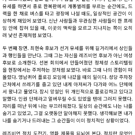
유세를 하면서 종로 한복판에서 개똥벌레를 부르는 순간에도, 드
랙을 한 채로 버스를 타고 광장에 나설 때도, 일상적인 공간이 이
상하게 재밌어 보였다. 신난 사람들과 무관심한 사람들이 한 프레
임 안에 잡혀 있을 때, 이곳의 맥락을 모르고 지나치는 쪽이 오히
려 낯선 존재처럼 보였다.
두 번째 장면. 최현숙 후보가 선거 유세를 위해 길거리에서 상인들
과 행인들을 만난다. 그때 그는 자신을 레즈비언 후보가 아닌 여성
후보로 소개한다. 선본 회의에서 만들어졌던 정체성 스토리텔링
을 현장에서는 주저하는 것처럼 보였다. 바로 그때 나의 경험이 떠
올랐다. 영남퀴어 플로깅 모임에 나갔을 때의 일이다. 성당 주차장
근처에서 쓰레기를 줍고 있던 내게 아저씨가 다가와 어느 단체에
서 왔냐고 물었다. 잠시 망설인 뒤 개인적으로 플로깅하고 있다고
말했다. 인권 단체라고 얼버무릴 수도 있었을 텐데 그러지 못했다.
자리를 떠난 뒤에 나는 부끄러워졌다. 일상의 순간에도 나는 나를
숨기고 있었고, 그걸 오랫동안 알아채지 못했다. 생각해보면 내가
나를 숨기거나 드러내는 그 순간들이 이미 정치적인 상황이었다.
레즈비언 정치 도전기. 영화 제목을 되뇌어 본다. 정치란 무엇인