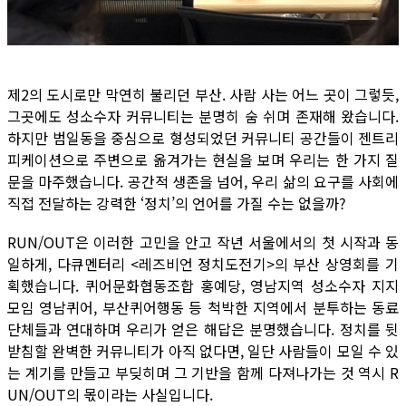
제2의 도시로만 막연히 불리던 부산. 사람 사는 어느 곳이 그렇듯,
그곳에도 성소수자 커뮤니티는 분명히 숨 쉬며 존재해 왔습니다.
하지만 범일동을 중심으로 형성되었던 커뮤니티 공간들이 젠트리
피케이션으로 주변으로 옮겨가는 현실을 보며 우리는 한 가지 질
문을 마주했습니다. 공간적 생존을 넘어, 우리 삶의 요구를 사회에
직접 전달하는 강력한 ‘정치’의 언어를 가질 수는 없을까?
RUN/OUT은 이러한 고민을 안고 작년 서울에서의 첫 시작과 동
일하게, 다큐멘터리 <레즈비언 정치도전기>의 부산 상영회를 기
획했습니다. 퀴어문화협동조합 홍예당, 영남지역 성소수자 지지
모임 영남퀴어, 부산퀴어행동 등 척박한 지역에서 분투하는 동료
단체들과 연대하며 우리가 얻은 해답은 분명했습니다. 정치를 뒷
받침할 완벽한 커뮤니티가 아직 없다면, 일단 사람들이 모일 수 있
는 계기를 만들고 부딪히며 그 기반을 함께 다져나가는 것 역시 R
UN/OUT의 몫이라는 사실입니다.