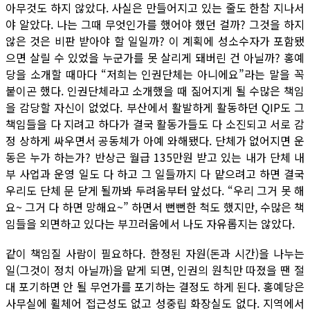
아무것도 하지 않았다. 사실은 만들어지고 있는 줄도 한참 지나서
야 알았다. 나는 그때 무엇인가를 했어야 했던 걸까? 그것을 하지
않은 것은 비판 받아야 할 일일까? 이 계획에 성소수자가 포함됐
으면 살릴 수 있었을 누군가를 못 살리게 돼버린 건 아닐까? 홍예
당을 소개할 때마다 “저희는 인권단체는 아니에요”라는 말을 꼭
붙이곤 했다. 인권단체라고 소개했을 때 짊어지게 될 수많은 책임
을 감당할 자신이 없었다. 부산에서 활발하게 활동하던 QIP도 그
책임들을 다 지려고 하다가 결국 활동가들도 다 소진되고 서로 감
정 상하게 싸우면서 공동체가 아예 와해됐다. 단체가 없어지면 운
동은 누가 하는가? 반상근 월급 135만원 받고 있는 내가 단체 내
부 사업과 운영 일도 다 하고 그 일들까지 다 맡으려고 하면 결국
우리도 단체 문 닫게 될까봐 두려움부터 앞섰다. “우리 그거 못 해
요~ 그거 다 하면 망해요~” 하면서 뻔뻔한 척도 했지만, 수많은 책
임들을 외면하고 있다는 부끄러움에서 나도 자유롭지는 않았다.
같이 책임질 사람이 필요하다. 한정된 자원(돈과 시간)을 나누는
일(그것이 정치 아닐까)을 맡게 되면, 인권의 원칙만 따졌을 땐 절
대 포기하면 안 될 무언가를 포기하는 결정도 하게 된다. 홍예당은
사무실에 휠체어 접근성도 없고 성중립 화장실도 없다. 지역에서