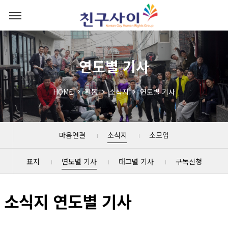
연도별 기사
HOME
활동
소식지
연도별 기사
마음연결
소식지
소모임
표지
연도별 기사
태그별 기사
구독신청
소식지 연도별 기사