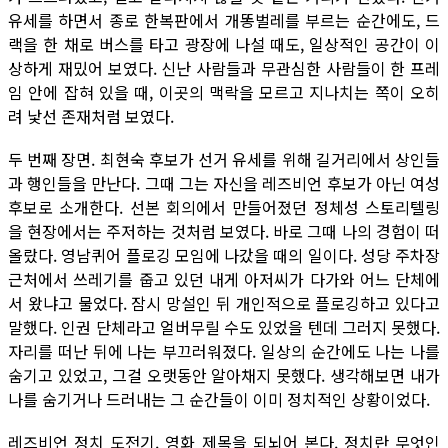
유세를 하면서 종로 한복판에서 개똥벌레를 부르는 순간에도, 드
랙을 한 채로 버스를 타고 광장에 나설 때도, 일상적인 공간이 이
상하게 재밌어 보였다. 신난 사람들과 무관심한 사람들이 한 프레
임 안에 잡혀 있을 때, 이곳의 맥락을 모르고 지나치는 쪽이 오히
려 낯선 존재처럼 보였다.
두 번째 장면. 최현숙 후보가 선거 유세를 위해 길거리에서 상인들
과 행인들을 만난다. 그때 그는 자신을 레즈비언 후보가 아닌 여성
후보로 소개한다. 선본 회의에서 만들어졌던 정체성 스토리텔링
을 현장에서는 주저하는 것처럼 보였다. 바로 그때 나의 경험이 떠
올랐다. 영남퀴어 플로깅 모임에 나갔을 때의 일이다. 성당 주차장
근처에서 쓰레기를 줍고 있던 내게 아저씨가 다가와 어느 단체에
서 왔냐고 물었다. 잠시 망설인 뒤 개인적으로 플로깅하고 있다고
말했다. 인권 단체라고 얼버무릴 수도 있었을 텐데 그러지 못했다.
자리를 떠난 뒤에 나는 부끄러워졌다. 일상의 순간에도 나는 나를
숨기고 있었고, 그걸 오랫동안 알아채지 못했다. 생각해보면 내가
나를 숨기거나 드러내는 그 순간들이 이미 정치적인 상황이었다.
레즈비언 정치 도전기. 영화 제목을 되뇌어 본다. 정치란 무엇인