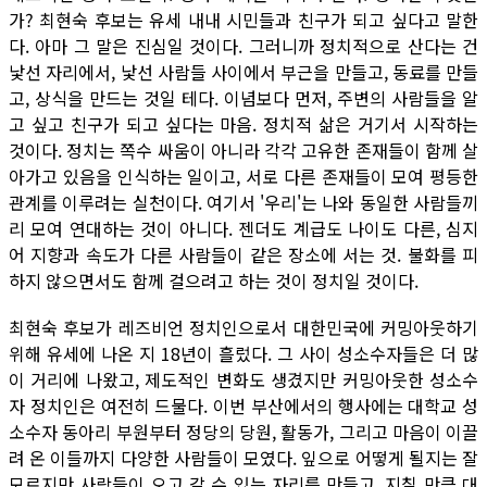
가? 최현숙 후보는 유세 내내 시민들과 친구가 되고 싶다고 말한
다. 아마 그 말은 진심일 것이다. 그러니까 정치적으로 산다는 건
낯선 자리에서, 낯선 사람들 사이에서 부근을 만들고, 동료를 만들
고, 상식을 만드는 것일 테다. 이념보다 먼저, 주변의 사람들을 알
고 싶고 친구가 되고 싶다는 마음. 정치적 삶은 거기서 시작하는
것이다. 정치는 쪽수 싸움이 아니라 각각 고유한 존재들이 함께 살
아가고 있음을 인식하는 일이고, 서로 다른 존재들이 모여 평등한
관계를 이루려는 실천이다. 여기서 '우리'는 나와 동일한 사람들끼
리 모여 연대하는 것이 아니다. 젠더도 계급도 나이도 다른, 심지
어 지향과 속도가 다른 사람들이 같은 장소에 서는 것. 불화를 피
하지 않으면서도 함께 걸으려고 하는 것이 정치일 것이다.
최현숙 후보가 레즈비언 정치인으로서 대한민국에 커밍아웃하기
위해 유세에 나온 지 18년이 흘렀다. 그 사이 성소수자들은 더 많
이 거리에 나왔고, 제도적인 변화도 생겼지만 커밍아웃한 성소수
자 정치인은 여전히 드물다. 이번 부산에서의 행사에는 대학교 성
소수자 동아리 부원부터 정당의 당원, 활동가, 그리고 마음이 이끌
려 온 이들까지 다양한 사람들이 모였다. 잎으로 어떻게 될지는 잘
모르지만 사람들이 오고 갈 수 있는 자리를 만들고, 지칠 만큼 대