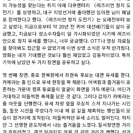
의 가능성을 찾는다는 취지 아래 다큐멘터리 〈레즈비언 정치 도
전기〉를 상영하고, 대구 지방선거에 출마했던 임아현 님이 패널
로 참여한다고 했다. 〈레즈비언 정치 도전기〉는 오래전부터 보
고 싶었다. 지금으로부터 약 20년 전 퀴어 대선배(?)들의 삶이 궁
금했고, 지금보다 성소수자들이 덜 가시화되었던 시기에 레즈비
언으로 정치 유세를 했다니, 너무 궁금했다. OTT나 영상 자료실
을 찾아봐도 접근할 수 없었기에 이번 상영 소식은 무척 반가웠다.
영화는 내가 기대했던 것보다 훨씬 재밌었고 감동적이었다. 특히
기억에 남았던 두 가지 장면을 공유하고 싶다.
첫 번째 장면. 종로 한복판에서 최현숙 후보는 대면 유세를 한다.
카메라는 줌 인으로 유세 현장을 꽉 채운다. 어색함과 즐거움이 공
존하는 가운데 캠프 동료들의 얼굴이 화면을 가득 메운다. 어딘가
거대하고 떠들썩한 축제를 담은 것 같다. 그러다 갑자기 카메라는
줌 아웃을 단행한다. 유세 차량 옆을 무심히 스쳐 지나가는 시민
들, 힐끗 시선을 주었다가 이내 제 갈 길을 재촉하는 행인들의 모
습이 원거리에 포착된다. 떠들썩하던 유세 소리도 멀어진다. 하지
만 그 선명한 온도차에서 나는 즐거움을 느꼈다. 질서정연한 거리
가 흐트러졌고, 결코 달라지지 않을 것 같은 거리가 변했다. 선거