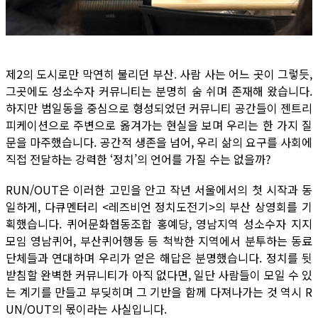
제2의 도시로만 막연히 불리던 부산. 사람 사는 어느 곳이 그렇듯,
그곳에도 성소수자 커뮤니티는 분명히 숨 쉬며 존재해 왔습니다.
하지만 범일동을 중심으로 형성되었던 커뮤니티 공간들이 젠트리
피케이션으로 주변으로 옮겨가는 현실을 보며 우리는 한 가지 질
문을 마주했습니다. 공간적 생존을 넘어, 우리 삶의 요구를 사회에
직접 전달하는 강력한 ‘정치’의 언어를 가질 수는 없을까?
RUN/OUT은 이러한 고민을 안고 작년 서울에서의 첫 시작과 동
일하게, 다큐멘터리 <레즈비언 정치도전기>의 부산 상영회를 기
획했습니다. 퀴어문화협동조합 홍예당, 영남지역 성소수자 지지
모임 영남퀴어, 부산퀴어행동 등 척박한 지역에서 분투하는 동료
단체들과 연대하며 우리가 얻은 해답은 분명했습니다. 정치를 뒷
받침할 완벽한 커뮤니티가 아직 없다면, 일단 사람들이 모일 수 있
는 계기를 만들고 부딪히며 그 기반을 함께 다져나가는 것 역시 R
UN/OUT의 몫이라는 사실입니다.