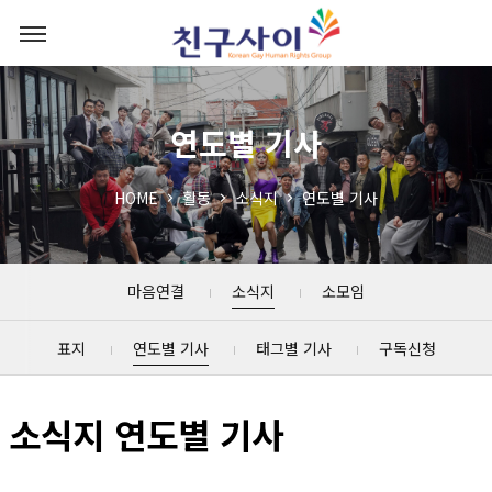
연도별 기사
HOME
활동
소식지
연도별 기사
마음연결
소식지
소모임
표지
연도별 기사
태그별 기사
구독신청
소식지 연도별 기사