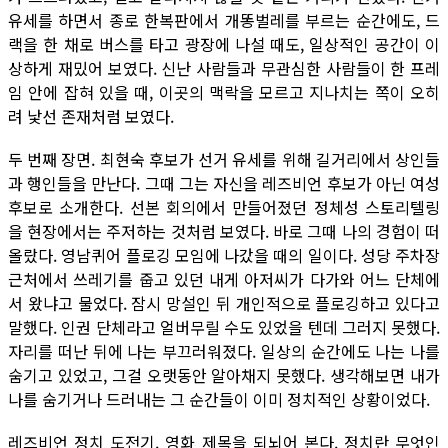
유세를 하면서 종로 한복판에서 개똥벌레를 부르는 순간에도, 드
랙을 한 채로 버스를 타고 광장에 나설 때도, 일상적인 공간이 이
상하게 재밌어 보였다. 신난 사람들과 무관심한 사람들이 한 프레
임 안에 잡혀 있을 때, 이곳의 맥락을 모르고 지나치는 쪽이 오히
려 낯선 존재처럼 보였다.
두 번째 장면. 최현숙 후보가 선거 유세를 위해 길거리에서 상인들
과 행인들을 만난다. 그때 그는 자신을 레즈비언 후보가 아닌 여성
후보로 소개한다. 선본 회의에서 만들어졌던 정체성 스토리텔링
을 현장에서는 주저하는 것처럼 보였다. 바로 그때 나의 경험이 떠
올랐다. 영남퀴어 플로깅 모임에 나갔을 때의 일이다. 성당 주차장
근처에서 쓰레기를 줍고 있던 내게 아저씨가 다가와 어느 단체에
서 왔냐고 물었다. 잠시 망설인 뒤 개인적으로 플로깅하고 있다고
말했다. 인권 단체라고 얼버무릴 수도 있었을 텐데 그러지 못했다.
자리를 떠난 뒤에 나는 부끄러워졌다. 일상의 순간에도 나는 나를
숨기고 있었고, 그걸 오랫동안 알아채지 못했다. 생각해보면 내가
나를 숨기거나 드러내는 그 순간들이 이미 정치적인 상황이었다.
레즈비언 정치 도전기. 영화 제목을 되뇌어 본다. 정치란 무엇인