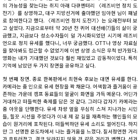
의 가능성을 찾는다는 취지 아래 다큐멘터리 〈레즈비언 정치 도
전기〉를 상영하고, 대구 지방선거에 출마했던 임아현 님이 패널
로 참여한다고 했다. 〈레즈비언 정치 도전기〉는 오래전부터 보
고 싶었다. 지금으로부터 약 20년 전 퀴어 대선배(?)들의 삶이 궁
금했고, 지금보다 성소수자들이 덜 가시화되었던 시기에 레즈비
언으로 정치 유세를 했다니, 너무 궁금했다. OTT나 영상 자료실
을 찾아봐도 접근할 수 없었기에 이번 상영 소식은 무척 반가웠다.
영화는 내가 기대했던 것보다 훨씬 재밌었고 감동적이었다. 특히
기억에 남았던 두 가지 장면을 공유하고 싶다.
첫 번째 장면. 종로 한복판에서 최현숙 후보는 대면 유세를 한다.
카메라는 줌 인으로 유세 현장을 꽉 채운다. 어색함과 즐거움이 공
존하는 가운데 캠프 동료들의 얼굴이 화면을 가득 메운다. 어딘가
거대하고 떠들썩한 축제를 담은 것 같다. 그러다 갑자기 카메라는
줌 아웃을 단행한다. 유세 차량 옆을 무심히 스쳐 지나가는 시민
들, 힐끗 시선을 주었다가 이내 제 갈 길을 재촉하는 행인들의 모
습이 원거리에 포착된다. 떠들썩하던 유세 소리도 멀어진다. 하지
만 그 선명한 온도차에서 나는 즐거움을 느꼈다. 질서정연한 거리
가 흐트러졌고, 결코 달라지지 않을 것 같은 거리가 변했다. 선거