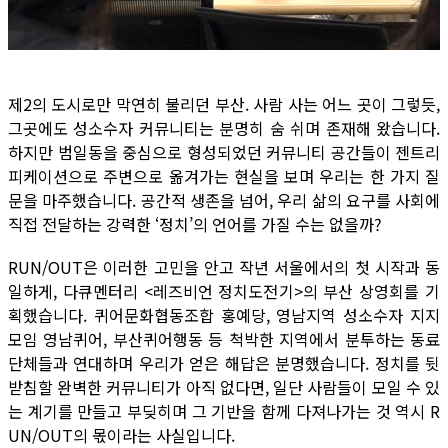
제2의 도시로만 막연히 불리던 부산. 사람 사는 어느 곳이 그렇듯,
그곳에도 성소수자 커뮤니티는 분명히 숨 쉬며 존재해 왔습니다.
하지만 범일동을 중심으로 형성되었던 커뮤니티 공간들이 젠트리
피케이션으로 주변으로 옮겨가는 현실을 보며 우리는 한 가지 질
문을 마주했습니다. 공간적 생존을 넘어, 우리 삶의 요구를 사회에
직접 전달하는 강력한 ‘정치’의 언어를 가질 수는 없을까?
RUN/OUT은 이러한 고민을 안고 작년 서울에서의 첫 시작과 동
일하게, 다큐멘터리 <레즈비언 정치도전기>의 부산 상영회를 기
획했습니다. 퀴어문화협동조합 홍예당, 영남지역 성소수자 지지
모임 영남퀴어, 부산퀴어행동 등 척박한 지역에서 분투하는 동료
단체들과 연대하며 우리가 얻은 해답은 분명했습니다. 정치를 뒷
받침할 완벽한 커뮤니티가 아직 없다면, 일단 사람들이 모일 수 있
는 계기를 만들고 부딪히며 그 기반을 함께 다져나가는 것 역시 R
UN/OUT의 몫이라는 사실입니다.