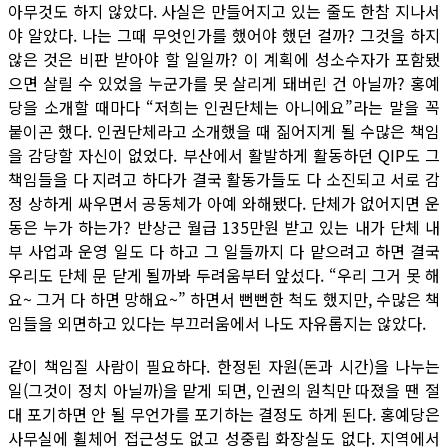
아무것도 하지 않았다. 사실은 만들어지고 있는 줄도 한참 지나서
야 알았다. 나는 그때 무엇인가를 했어야 했던 걸까? 그것을 하지
않은 것은 비판 받아야 할 일일까? 이 계획에 성소수자가 포함됐
으면 살릴 수 있었을 누군가를 못 살리게 돼버린 건 아닐까? 홍예
당을 소개할 때마다 “저희는 인권단체는 아니에요”라는 말을 꼭
붙이곤 했다. 인권단체라고 소개했을 때 짊어지게 될 수많은 책임
을 감당할 자신이 없었다. 부산에서 활발하게 활동하던 QIP도 그
책임들을 다 지려고 하다가 결국 활동가들도 다 소진되고 서로 감
정 상하게 싸우면서 공동체가 아예 와해됐다. 단체가 없어지면 운
동은 누가 하는가? 반상근 월급 135만원 받고 있는 내가 단체 내
부 사업과 운영 일도 다 하고 그 일들까지 다 맡으려고 하면 결국
우리도 단체 문 닫게 될까봐 두려움부터 앞섰다. “우리 그거 못 해
요~ 그거 다 하면 망해요~” 하면서 뻔뻔한 척도 했지만, 수많은 책
임들을 외면하고 있다는 부끄러움에서 나도 자유롭지는 않았다.
같이 책임질 사람이 필요하다. 한정된 자원(돈과 시간)을 나누는
일(그것이 정치 아닐까)을 맡게 되면, 인권의 원칙만 따졌을 땐 절
대 포기하면 안 될 무언가를 포기하는 결정도 하게 된다. 홍예당은
사무실에 휠체어 접근성도 없고 성중립 화장실도 없다. 지역에서