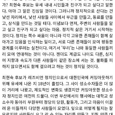
가? 최현숙 후보는 유세 내내 시민들과 친구가 되고 싶다고 말한
다. 아마 그 말은 진심일 것이다. 그러니까 정치적으로 산다는 건
낯선 자리에서, 낯선 사람들 사이에서 부근을 만들고, 동료를 만들
고, 상식을 만드는 것일 테다. 이념보다 먼저, 주변의 사람들을 알
고 싶고 친구가 되고 싶다는 마음. 정치적 삶은 거기서 시작하는
것이다. 정치는 쪽수 싸움이 아니라 각각 고유한 존재들이 함께 살
아가고 있음을 인식하는 일이고, 서로 다른 존재들이 모여 평등한
관계를 이루려는 실천이다. 여기서 '우리'는 나와 동일한 사람들끼
리 모여 연대하는 것이 아니다. 젠더도 계급도 나이도 다른, 심지
어 지향과 속도가 다른 사람들이 같은 장소에 서는 것. 불화를 피
하지 않으면서도 함께 걸으려고 하는 것이 정치일 것이다.
최현숙 후보가 레즈비언 정치인으로서 대한민국에 커밍아웃하기
위해 유세에 나온 지 18년이 흘렀다. 그 사이 성소수자들은 더 많
이 거리에 나왔고, 제도적인 변화도 생겼지만 커밍아웃한 성소수
자 정치인은 여전히 드물다. 이번 부산에서의 행사에는 대학교 성
소수자 동아리 부원부터 정당의 당원, 활동가, 그리고 마음이 이끌
려 온 이들까지 다양한 사람들이 모였다. 잎으로 어떻게 될지는 잘
모르지만 사람들이 오고 갈 수 있는 자리를 만들고, 지칠 만큼 대