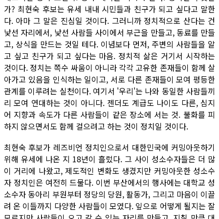
가? 최현숙 후보는 유세 내내 시민들과 친구가 되고 싶다고 말한
다. 아마 그 말은 진심일 것이다. 그러니까 정치적으로 산다는 건
낯선 자리에서, 낯선 사람들 사이에서 부근을 만들고, 동료를 만들
고, 상식을 만드는 것일 테다. 이념보다 먼저, 주변의 사람들을 알
고 싶고 친구가 되고 싶다는 마음. 정치적 삶은 거기서 시작하는
것이다. 정치는 쪽수 싸움이 아니라 각각 고유한 존재들이 함께 살
아가고 있음을 인식하는 일이고, 서로 다른 존재들이 모여 평등한
관계를 이루려는 실천이다. 여기서 '우리'는 나와 동일한 사람들끼
리 모여 연대하는 것이 아니다. 젠더도 계급도 나이도 다른, 심지
어 지향과 속도가 다른 사람들이 같은 장소에 서는 것. 불화를 피
하지 않으면서도 함께 걸으려고 하는 것이 정치일 것이다.
최현숙 후보가 레즈비언 정치인으로서 대한민국에 커밍아웃하기
위해 유세에 나온 지 18년이 흘렀다. 그 사이 성소수자들은 더 많
이 거리에 나왔고, 제도적인 변화도 생겼지만 커밍아웃한 성소수
자 정치인은 여전히 드물다. 이번 부산에서의 행사에는 대학교 성
소수자 동아리 부원부터 정당의 당원, 활동가, 그리고 마음이 이끌
려 온 이들까지 다양한 사람들이 모였다. 잎으로 어떻게 될지는 잘
모르지만 사람들이 오고 갈 수 있는 자리를 만들고, 지칠 만큼 대