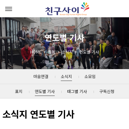
연도별 기사
HOME
활동
소식지
연도별 기사
마음연결
소식지
소모임
표지
연도별 기사
태그별 기사
구독신청
소식지 연도별 기사