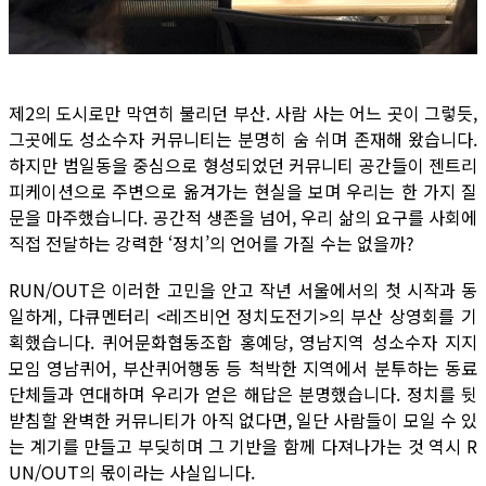
제2의 도시로만 막연히 불리던 부산. 사람 사는 어느 곳이 그렇듯,
그곳에도 성소수자 커뮤니티는 분명히 숨 쉬며 존재해 왔습니다.
하지만 범일동을 중심으로 형성되었던 커뮤니티 공간들이 젠트리
피케이션으로 주변으로 옮겨가는 현실을 보며 우리는 한 가지 질
문을 마주했습니다. 공간적 생존을 넘어, 우리 삶의 요구를 사회에
직접 전달하는 강력한 ‘정치’의 언어를 가질 수는 없을까?
RUN/OUT은 이러한 고민을 안고 작년 서울에서의 첫 시작과 동
일하게, 다큐멘터리 <레즈비언 정치도전기>의 부산 상영회를 기
획했습니다. 퀴어문화협동조합 홍예당, 영남지역 성소수자 지지
모임 영남퀴어, 부산퀴어행동 등 척박한 지역에서 분투하는 동료
단체들과 연대하며 우리가 얻은 해답은 분명했습니다. 정치를 뒷
받침할 완벽한 커뮤니티가 아직 없다면, 일단 사람들이 모일 수 있
는 계기를 만들고 부딪히며 그 기반을 함께 다져나가는 것 역시 R
UN/OUT의 몫이라는 사실입니다.