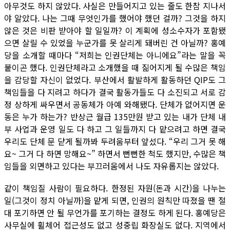
아무것도 하지 않았다. 사실은 만들어지고 있는 줄도 한참 지나서
야 알았다. 나는 그때 무엇인가를 했어야 했던 걸까? 그것을 하지
않은 것은 비판 받아야 할 일일까? 이 계획에 성소수자가 포함됐
으면 살릴 수 있었을 누군가를 못 살리게 돼버린 건 아닐까? 홍예
당을 소개할 때마다 “저희는 인권단체는 아니에요”라는 말을 꼭
붙이곤 했다. 인권단체라고 소개했을 때 짊어지게 될 수많은 책임
을 감당할 자신이 없었다. 부산에서 활발하게 활동하던 QIP도 그
책임들을 다 지려고 하다가 결국 활동가들도 다 소진되고 서로 감
정 상하게 싸우면서 공동체가 아예 와해됐다. 단체가 없어지면 운
동은 누가 하는가? 반상근 월급 135만원 받고 있는 내가 단체 내
부 사업과 운영 일도 다 하고 그 일들까지 다 맡으려고 하면 결국
우리도 단체 문 닫게 될까봐 두려움부터 앞섰다. “우리 그거 못 해
요~ 그거 다 하면 망해요~” 하면서 뻔뻔한 척도 했지만, 수많은 책
임들을 외면하고 있다는 부끄러움에서 나도 자유롭지는 않았다.
같이 책임질 사람이 필요하다. 한정된 자원(돈과 시간)을 나누는
일(그것이 정치 아닐까)을 맡게 되면, 인권의 원칙만 따졌을 땐 절
대 포기하면 안 될 무언가를 포기하는 결정도 하게 된다. 홍예당은
사무실에 휠체어 접근성도 없고 성중립 화장실도 없다. 지역에서