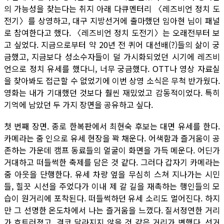
의 가능성을 찾는다는 취지 아래 다큐멘터리 〈레즈비언 정치 도
전기〉를 상영하고, 대구 지방선거에 출마했던 임아현 님이 패널
로 참여한다고 했다. 〈레즈비언 정치 도전기〉는 오래전부터 보
고 싶었다. 지금으로부터 약 20년 전 퀴어 대선배(?)들의 삶이 궁
금했고, 지금보다 성소수자들이 덜 가시화되었던 시기에 레즈비
언으로 정치 유세를 했다니, 너무 궁금했다. OTT나 영상 자료실
을 찾아봐도 접근할 수 없었기에 이번 상영 소식은 무척 반가웠다.
영화는 내가 기대했던 것보다 훨씬 재밌었고 감동적이었다. 특히
기억에 남았던 두 가지 장면을 공유하고 싶다.
첫 번째 장면. 종로 한복판에서 최현숙 후보는 대면 유세를 한다.
카메라는 줌 인으로 유세 현장을 꽉 채운다. 어색함과 즐거움이 공
존하는 가운데 캠프 동료들의 얼굴이 화면을 가득 메운다. 어딘가
거대하고 떠들썩한 축제를 담은 것 같다. 그러다 갑자기 카메라는
줌 아웃을 단행한다. 유세 차량 옆을 무심히 스쳐 지나가는 시민
들, 힐끗 시선을 주었다가 이내 제 갈 길을 재촉하는 행인들의 모
습이 원거리에 포착된다. 떠들썩하던 유세 소리도 멀어진다. 하지
만 그 선명한 온도차에서 나는 즐거움을 느꼈다. 질서정연한 거리
가 흐트러졌고, 결코 달라지지 않을 것 같은 거리가 변했다. 선거