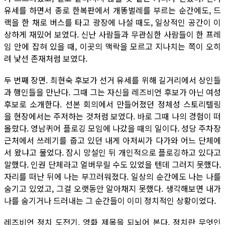
유세를 하면서 종로 한복판에서 개똥벌레를 부르는 순간에도, 드
랙을 한 채로 버스를 타고 광장에 나설 때도, 일상적인 공간이 이
상하게 재밌어 보였다. 신난 사람들과 무관심한 사람들이 한 프레
임 안에 잡혀 있을 때, 이곳의 맥락을 모르고 지나치는 쪽이 오히
려 낯선 존재처럼 보였다.
두 번째 장면. 최현숙 후보가 선거 유세를 위해 길거리에서 상인들
과 행인들을 만난다. 그때 그는 자신을 레즈비언 후보가 아닌 여성
후보로 소개한다. 선본 회의에서 만들어졌던 정체성 스토리텔링
을 현장에서는 주저하는 것처럼 보였다. 바로 그때 나의 경험이 떠
올랐다. 영남퀴어 플로깅 모임에 나갔을 때의 일이다. 성당 주차장
근처에서 쓰레기를 줍고 있던 내게 아저씨가 다가와 어느 단체에
서 왔냐고 물었다. 잠시 망설인 뒤 개인적으로 플로깅하고 있다고
말했다. 인권 단체라고 얼버무릴 수도 있었을 텐데 그러지 못했다.
자리를 떠난 뒤에 나는 부끄러워졌다. 일상의 순간에도 나는 나를
숨기고 있었고, 그걸 오랫동안 알아채지 못했다. 생각해보면 내가
나를 숨기거나 드러내는 그 순간들이 이미 정치적인 상황이었다.
레즈비언 정치 도전기. 영화 제목을 되뇌어 본다. 정치란 무엇인