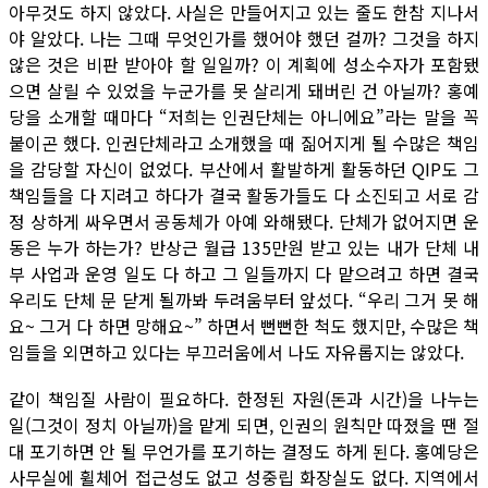
아무것도 하지 않았다. 사실은 만들어지고 있는 줄도 한참 지나서
야 알았다. 나는 그때 무엇인가를 했어야 했던 걸까? 그것을 하지
않은 것은 비판 받아야 할 일일까? 이 계획에 성소수자가 포함됐
으면 살릴 수 있었을 누군가를 못 살리게 돼버린 건 아닐까? 홍예
당을 소개할 때마다 “저희는 인권단체는 아니에요”라는 말을 꼭
붙이곤 했다. 인권단체라고 소개했을 때 짊어지게 될 수많은 책임
을 감당할 자신이 없었다. 부산에서 활발하게 활동하던 QIP도 그
책임들을 다 지려고 하다가 결국 활동가들도 다 소진되고 서로 감
정 상하게 싸우면서 공동체가 아예 와해됐다. 단체가 없어지면 운
동은 누가 하는가? 반상근 월급 135만원 받고 있는 내가 단체 내
부 사업과 운영 일도 다 하고 그 일들까지 다 맡으려고 하면 결국
우리도 단체 문 닫게 될까봐 두려움부터 앞섰다. “우리 그거 못 해
요~ 그거 다 하면 망해요~” 하면서 뻔뻔한 척도 했지만, 수많은 책
임들을 외면하고 있다는 부끄러움에서 나도 자유롭지는 않았다.
같이 책임질 사람이 필요하다. 한정된 자원(돈과 시간)을 나누는
일(그것이 정치 아닐까)을 맡게 되면, 인권의 원칙만 따졌을 땐 절
대 포기하면 안 될 무언가를 포기하는 결정도 하게 된다. 홍예당은
사무실에 휠체어 접근성도 없고 성중립 화장실도 없다. 지역에서