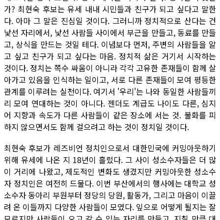
가? 최현숙 후보는 유세 내내 시민들과 친구가 되고 싶다고 말한
다. 아마 그 말은 진심일 것이다. 그러니까 정치적으로 산다는 건
낯선 자리에서, 낯선 사람들 사이에서 부근을 만들고, 동료를 만들
고, 상식을 만드는 것일 테다. 이념보다 먼저, 주변의 사람들을 알
고 싶고 친구가 되고 싶다는 마음. 정치적 삶은 거기서 시작하는
것이다. 정치는 쪽수 싸움이 아니라 각각 고유한 존재들이 함께 살
아가고 있음을 인식하는 일이고, 서로 다른 존재들이 모여 평등한
관계를 이루려는 실천이다. 여기서 '우리'는 나와 동일한 사람들끼
리 모여 연대하는 것이 아니다. 젠더도 계급도 나이도 다른, 심지
어 지향과 속도가 다른 사람들이 같은 장소에 서는 것. 불화를 피
하지 않으면서도 함께 걸으려고 하는 것이 정치일 것이다.
최현숙 후보가 레즈비언 정치인으로서 대한민국에 커밍아웃하기
위해 유세에 나온 지 18년이 흘렀다. 그 사이 성소수자들은 더 많
이 거리에 나왔고, 제도적인 변화도 생겼지만 커밍아웃한 성소수
자 정치인은 여전히 드물다. 이번 부산에서의 행사에는 대학교 성
소수자 동아리 부원부터 정당의 당원, 활동가, 그리고 마음이 이끌
려 온 이들까지 다양한 사람들이 모였다. 잎으로 어떻게 될지는 잘
모르지만 사람들이 오고 갈 수 있는 자리를 만들고, 지칠 만큼 대