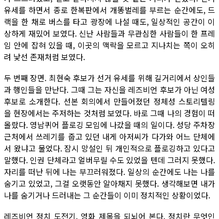
유세를 하면서 종로 한복판에서 개똥벌레를 부르는 순간에도, 드
랙을 한 채로 버스를 타고 광장에 나설 때도, 일상적인 공간이 이
상하게 재밌어 보였다. 신난 사람들과 무관심한 사람들이 한 프레
임 안에 잡혀 있을 때, 이곳의 맥락을 모르고 지나치는 쪽이 오히
려 낯선 존재처럼 보였다.
두 번째 장면. 최현숙 후보가 선거 유세를 위해 길거리에서 상인들
과 행인들을 만난다. 그때 그는 자신을 레즈비언 후보가 아닌 여성
후보로 소개한다. 선본 회의에서 만들어졌던 정체성 스토리텔링
을 현장에서는 주저하는 것처럼 보였다. 바로 그때 나의 경험이 떠
올랐다. 영남퀴어 플로깅 모임에 나갔을 때의 일이다. 성당 주차장
근처에서 쓰레기를 줍고 있던 내게 아저씨가 다가와 어느 단체에
서 왔냐고 물었다. 잠시 망설인 뒤 개인적으로 플로깅하고 있다고
말했다. 인권 단체라고 얼버무릴 수도 있었을 텐데 그러지 못했다.
자리를 떠난 뒤에 나는 부끄러워졌다. 일상의 순간에도 나는 나를
숨기고 있었고, 그걸 오랫동안 알아채지 못했다. 생각해보면 내가
나를 숨기거나 드러내는 그 순간들이 이미 정치적인 상황이었다.
레즈비언 정치 도전기. 영화 제목을 되뇌어 본다. 정치란 무엇인