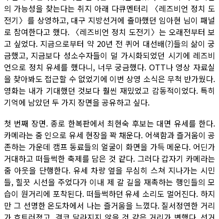
의 가능성을 찾는다는 취지 아래 다큐멘터리 〈레즈비언 정치 도
전기〉를 상영하고, 대구 지방선거에 출마했던 임아현 님이 패널
로 참여한다고 했다. 〈레즈비언 정치 도전기〉는 오래전부터 보
고 싶었다. 지금으로부터 약 20년 전 퀴어 대선배(?)들의 삶이 궁
금했고, 지금보다 성소수자들이 덜 가시화되었던 시기에 레즈비
언으로 정치 유세를 했다니, 너무 궁금했다. OTT나 영상 자료실
을 찾아봐도 접근할 수 없었기에 이번 상영 소식은 무척 반가웠다.
영화는 내가 기대했던 것보다 훨씬 재밌었고 감동적이었다. 특히
기억에 남았던 두 가지 장면을 공유하고 싶다.
첫 번째 장면. 종로 한복판에서 최현숙 후보는 대면 유세를 한다.
카메라는 줌 인으로 유세 현장을 꽉 채운다. 어색함과 즐거움이 공
존하는 가운데 캠프 동료들의 얼굴이 화면을 가득 메운다. 어딘가
거대하고 떠들썩한 축제를 담은 것 같다. 그러다 갑자기 카메라는
줌 아웃을 단행한다. 유세 차량 옆을 무심히 스쳐 지나가는 시민
들, 힐끗 시선을 주었다가 이내 제 갈 길을 재촉하는 행인들의 모
습이 원거리에 포착된다. 떠들썩하던 유세 소리도 멀어진다. 하지
만 그 선명한 온도차에서 나는 즐거움을 느꼈다. 질서정연한 거리
가 흐트러졌고, 결코 달라지지 않을 것 같은 거리가 변했다. 선거