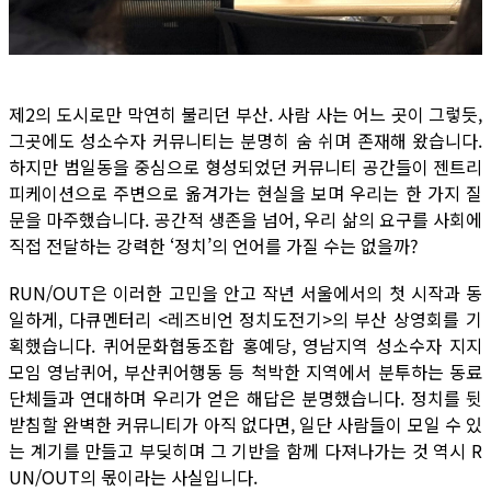
제2의 도시로만 막연히 불리던 부산. 사람 사는 어느 곳이 그렇듯,
그곳에도 성소수자 커뮤니티는 분명히 숨 쉬며 존재해 왔습니다.
하지만 범일동을 중심으로 형성되었던 커뮤니티 공간들이 젠트리
피케이션으로 주변으로 옮겨가는 현실을 보며 우리는 한 가지 질
문을 마주했습니다. 공간적 생존을 넘어, 우리 삶의 요구를 사회에
직접 전달하는 강력한 ‘정치’의 언어를 가질 수는 없을까?
RUN/OUT은 이러한 고민을 안고 작년 서울에서의 첫 시작과 동
일하게, 다큐멘터리 <레즈비언 정치도전기>의 부산 상영회를 기
획했습니다. 퀴어문화협동조합 홍예당, 영남지역 성소수자 지지
모임 영남퀴어, 부산퀴어행동 등 척박한 지역에서 분투하는 동료
단체들과 연대하며 우리가 얻은 해답은 분명했습니다. 정치를 뒷
받침할 완벽한 커뮤니티가 아직 없다면, 일단 사람들이 모일 수 있
는 계기를 만들고 부딪히며 그 기반을 함께 다져나가는 것 역시 R
UN/OUT의 몫이라는 사실입니다.