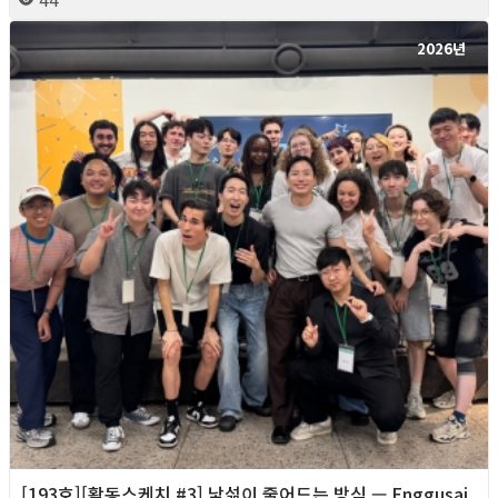
2026년
[193호][활동스케치 #3] 낯섦이 줄어드는 방식 — Enggusai,