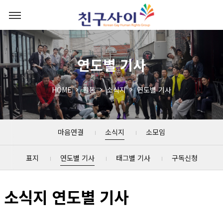
연도별 기사
HOME
활동
소식지
연도별 기사
마음연결
소식지
소모임
표지
연도별 기사
태그별 기사
구독신청
소식지 연도별 기사