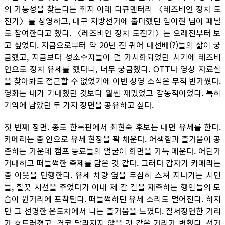
의 가능성을 찾는다는 취지 아래 다큐멘터리 〈레즈비언 정치 도
전기〉를 상영하고, 대구 지방선거에 출마했던 임아현 님이 패널
로 참여한다고 했다. 〈레즈비언 정치 도전기〉는 오래전부터 보
고 싶었다. 지금으로부터 약 20년 전 퀴어 대선배(?)들의 삶이 궁
금했고, 지금보다 성소수자들이 덜 가시화되었던 시기에 레즈비
언으로 정치 유세를 했다니, 너무 궁금했다. OTT나 영상 자료실
을 찾아봐도 접근할 수 없었기에 이번 상영 소식은 무척 반가웠다.
영화는 내가 기대했던 것보다 훨씬 재밌었고 감동적이었다. 특히
기억에 남았던 두 가지 장면을 공유하고 싶다.
첫 번째 장면. 종로 한복판에서 최현숙 후보는 대면 유세를 한다.
카메라는 줌 인으로 유세 현장을 꽉 채운다. 어색함과 즐거움이 공
존하는 가운데 캠프 동료들의 얼굴이 화면을 가득 메운다. 어딘가
거대하고 떠들썩한 축제를 담은 것 같다. 그러다 갑자기 카메라는
줌 아웃을 단행한다. 유세 차량 옆을 무심히 스쳐 지나가는 시민
들, 힐끗 시선을 주었다가 이내 제 갈 길을 재촉하는 행인들의 모
습이 원거리에 포착된다. 떠들썩하던 유세 소리도 멀어진다. 하지
만 그 선명한 온도차에서 나는 즐거움을 느꼈다. 질서정연한 거리
가 흐트러졌고, 결코 달라지지 않을 것 같은 거리가 변했다. 선거