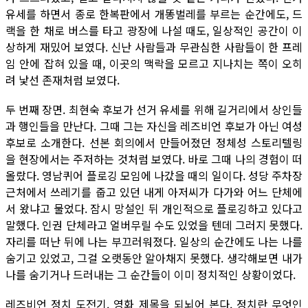
유세를 하면서 종로 한복판에서 개똥벌레를 부르는 순간에도, 드
랙을 한 채로 버스를 타고 광장에 나설 때도, 일상적인 공간이 이
상하게 재밌어 보였다. 신난 사람들과 무관심한 사람들이 한 프레
임 안에 잡혀 있을 때, 이곳의 맥락을 모르고 지나치는 쪽이 오히
려 낯선 존재처럼 보였다.
두 번째 장면. 최현숙 후보가 선거 유세를 위해 길거리에서 상인들
과 행인들을 만난다. 그때 그는 자신을 레즈비언 후보가 아닌 여성
후보로 소개한다. 선본 회의에서 만들어졌던 정체성 스토리텔링
을 현장에서는 주저하는 것처럼 보였다. 바로 그때 나의 경험이 떠
올랐다. 영남퀴어 플로깅 모임에 나갔을 때의 일이다. 성당 주차장
근처에서 쓰레기를 줍고 있던 내게 아저씨가 다가와 어느 단체에
서 왔냐고 물었다. 잠시 망설인 뒤 개인적으로 플로깅하고 있다고
말했다. 인권 단체라고 얼버무릴 수도 있었을 텐데 그러지 못했다.
자리를 떠난 뒤에 나는 부끄러워졌다. 일상의 순간에도 나는 나를
숨기고 있었고, 그걸 오랫동안 알아채지 못했다. 생각해보면 내가
나를 숨기거나 드러내는 그 순간들이 이미 정치적인 상황이었다.
레즈비언 정치 도전기. 영화 제목을 되뇌어 본다. 정치란 무엇인