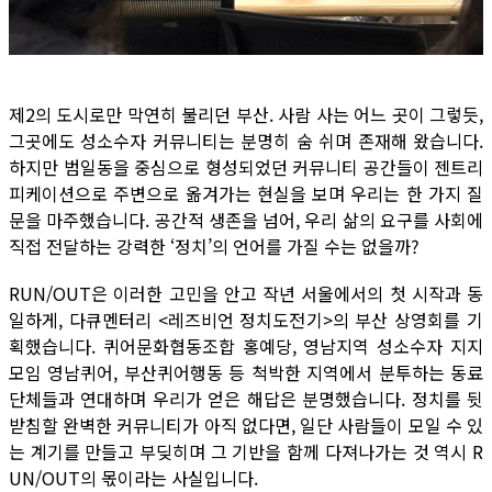
제2의 도시로만 막연히 불리던 부산. 사람 사는 어느 곳이 그렇듯,
그곳에도 성소수자 커뮤니티는 분명히 숨 쉬며 존재해 왔습니다.
하지만 범일동을 중심으로 형성되었던 커뮤니티 공간들이 젠트리
피케이션으로 주변으로 옮겨가는 현실을 보며 우리는 한 가지 질
문을 마주했습니다. 공간적 생존을 넘어, 우리 삶의 요구를 사회에
직접 전달하는 강력한 ‘정치’의 언어를 가질 수는 없을까?
RUN/OUT은 이러한 고민을 안고 작년 서울에서의 첫 시작과 동
일하게, 다큐멘터리 <레즈비언 정치도전기>의 부산 상영회를 기
획했습니다. 퀴어문화협동조합 홍예당, 영남지역 성소수자 지지
모임 영남퀴어, 부산퀴어행동 등 척박한 지역에서 분투하는 동료
단체들과 연대하며 우리가 얻은 해답은 분명했습니다. 정치를 뒷
받침할 완벽한 커뮤니티가 아직 없다면, 일단 사람들이 모일 수 있
는 계기를 만들고 부딪히며 그 기반을 함께 다져나가는 것 역시 R
UN/OUT의 몫이라는 사실입니다.