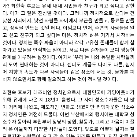
가? 최현숙 후보는 유세 내내 시민들과 친구가 되고 싶다고 말한
다. 아마 그 말은 진심일 것이다. 그러니까 정치적으로 산다는 건
낯선 자리에서, 낯선 사람들 사이에서 부근을 만들고, 동료를 만들
고, 상식을 만드는 것일 테다. 이념보다 먼저, 주변의 사람들을 알
고 싶고 친구가 되고 싶다는 마음. 정치적 삶은 거기서 시작하는
것이다. 정치는 쪽수 싸움이 아니라 각각 고유한 존재들이 함께 살
아가고 있음을 인식하는 일이고, 서로 다른 존재들이 모여 평등한
관계를 이루려는 실천이다. 여기서 '우리'는 나와 동일한 사람들끼
리 모여 연대하는 것이 아니다. 젠더도 계급도 나이도 다른, 심지
어 지향과 속도가 다른 사람들이 같은 장소에 서는 것. 불화를 피
하지 않으면서도 함께 걸으려고 하는 것이 정치일 것이다.
최현숙 후보가 레즈비언 정치인으로서 대한민국에 커밍아웃하기
위해 유세에 나온 지 18년이 흘렀다. 그 사이 성소수자들은 더 많
이 거리에 나왔고, 제도적인 변화도 생겼지만 커밍아웃한 성소수
자 정치인은 여전히 드물다. 이번 부산에서의 행사에는 대학교 성
소수자 동아리 부원부터 정당의 당원, 활동가, 그리고 마음이 이끌
려 온 이들까지 다양한 사람들이 모였다. 잎으로 어떻게 될지는 잘
모르지만 사람들이 오고 갈 수 있는 자리를 만들고, 지칠 만큼 대