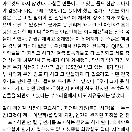
아무것도 하지 않았다. 사실은 만들어지고 있는 줄도 한참 지나서
야 알았다. 나는 그때 무엇인가를 했어야 했던 걸까? 그것을 하지
않은 것은 비판 받아야 할 일일까? 이 계획에 성소수자가 포함됐
으면 살릴 수 있었을 누군가를 못 살리게 돼버린 건 아닐까? 홍예
당을 소개할 때마다 “저희는 인권단체는 아니에요”라는 말을 꼭
붙이곤 했다. 인권단체라고 소개했을 때 짊어지게 될 수많은 책임
을 감당할 자신이 없었다. 부산에서 활발하게 활동하던 QIP도 그
책임들을 다 지려고 하다가 결국 활동가들도 다 소진되고 서로 감
정 상하게 싸우면서 공동체가 아예 와해됐다. 단체가 없어지면 운
동은 누가 하는가? 반상근 월급 135만원 받고 있는 내가 단체 내
부 사업과 운영 일도 다 하고 그 일들까지 다 맡으려고 하면 결국
우리도 단체 문 닫게 될까봐 두려움부터 앞섰다. “우리 그거 못 해
요~ 그거 다 하면 망해요~” 하면서 뻔뻔한 척도 했지만, 수많은 책
임들을 외면하고 있다는 부끄러움에서 나도 자유롭지는 않았다.
같이 책임질 사람이 필요하다. 한정된 자원(돈과 시간)을 나누는
일(그것이 정치 아닐까)을 맡게 되면, 인권의 원칙만 따졌을 땐 절
대 포기하면 안 될 무언가를 포기하는 결정도 하게 된다. 홍예당은
사무실에 휠체어 접근성도 없고 성중립 화장실도 없다. 지역에서