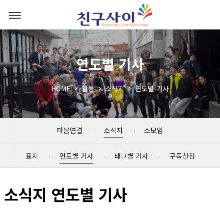
연도별 기사
HOME
활동
소식지
연도별 기사
마음연결
소식지
소모임
표지
연도별 기사
태그별 기사
구독신청
소식지 연도별 기사