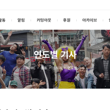
활동
알림
커밍아웃
후원
아카이브
연도별 기사
HOME
활동
소식지
연도별 기사