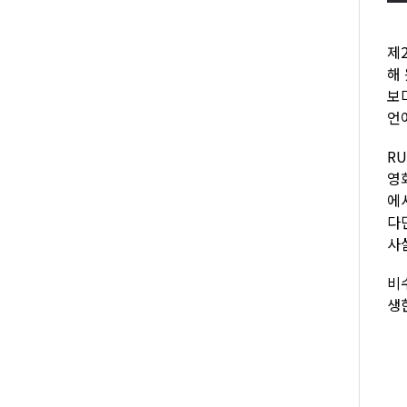
제
해
보
언
R
영
에
다
사
비
생