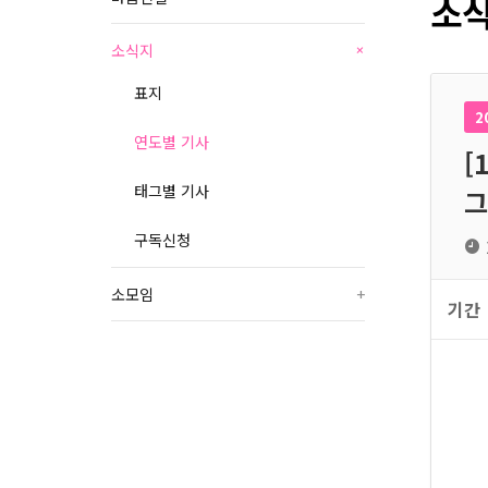
소식
소식지
+
표지
2
연도별 기사
[
태그별 기사
그
구독신청
소모임
+
기간