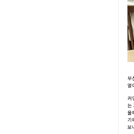
부
열
커
는
울
기
보