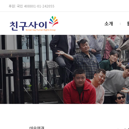
후원: 국민 408801-01-242055
소개
마음연결