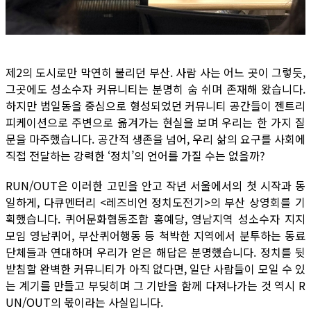
제2의 도시로만 막연히 불리던 부산. 사람 사는 어느 곳이 그렇듯,
그곳에도 성소수자 커뮤니티는 분명히 숨 쉬며 존재해 왔습니다.
하지만 범일동을 중심으로 형성되었던 커뮤니티 공간들이 젠트리
피케이션으로 주변으로 옮겨가는 현실을 보며 우리는 한 가지 질
문을 마주했습니다. 공간적 생존을 넘어, 우리 삶의 요구를 사회에
직접 전달하는 강력한 ‘정치’의 언어를 가질 수는 없을까?
RUN/OUT은 이러한 고민을 안고 작년 서울에서의 첫 시작과 동
일하게, 다큐멘터리 <레즈비언 정치도전기>의 부산 상영회를 기
획했습니다. 퀴어문화협동조합 홍예당, 영남지역 성소수자 지지
모임 영남퀴어, 부산퀴어행동 등 척박한 지역에서 분투하는 동료
단체들과 연대하며 우리가 얻은 해답은 분명했습니다. 정치를 뒷
받침할 완벽한 커뮤니티가 아직 없다면, 일단 사람들이 모일 수 있
는 계기를 만들고 부딪히며 그 기반을 함께 다져나가는 것 역시 R
UN/OUT의 몫이라는 사실입니다.