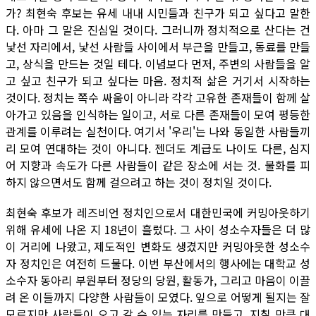
가? 최현숙 후보는 유세 내내 시민들과 친구가 되고 싶다고 말한
다. 아마 그 말은 진심일 것이다. 그러니까 정치적으로 산다는 건
낯선 자리에서, 낯선 사람들 사이에서 부근을 만들고, 동료를 만들
고, 상식을 만드는 것일 테다. 이념보다 먼저, 주변의 사람들을 알
고 싶고 친구가 되고 싶다는 마음. 정치적 삶은 거기서 시작하는
것이다. 정치는 쪽수 싸움이 아니라 각각 고유한 존재들이 함께 살
아가고 있음을 인식하는 일이고, 서로 다른 존재들이 모여 평등한
관계를 이루려는 실천이다. 여기서 '우리'는 나와 동일한 사람들끼
리 모여 연대하는 것이 아니다. 젠더도 계급도 나이도 다른, 심지
어 지향과 속도가 다른 사람들이 같은 장소에 서는 것. 불화를 피
하지 않으면서도 함께 걸으려고 하는 것이 정치일 것이다.
최현숙 후보가 레즈비언 정치인으로서 대한민국에 커밍아웃하기
위해 유세에 나온 지 18년이 흘렀다. 그 사이 성소수자들은 더 많
이 거리에 나왔고, 제도적인 변화도 생겼지만 커밍아웃한 성소수
자 정치인은 여전히 드물다. 이번 부산에서의 행사에는 대학교 성
소수자 동아리 부원부터 정당의 당원, 활동가, 그리고 마음이 이끌
려 온 이들까지 다양한 사람들이 모였다. 잎으로 어떻게 될지는 잘
모르지만 사람들이 오고 갈 수 있는 자리를 만들고, 지칠 만큼 대