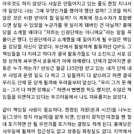
아무것도 하지 않았다. 사실은 만들어지고 있는 줄도 한참 지나서
야 알았다. 나는 그때 무엇인가를 했어야 했던 걸까? 그것을 하지
않은 것은 비판 받아야 할 일일까? 이 계획에 성소수자가 포함됐
으면 살릴 수 있었을 누군가를 못 살리게 돼버린 건 아닐까? 홍예
당을 소개할 때마다 “저희는 인권단체는 아니에요”라는 말을 꼭
붙이곤 했다. 인권단체라고 소개했을 때 짊어지게 될 수많은 책임
을 감당할 자신이 없었다. 부산에서 활발하게 활동하던 QIP도 그
책임들을 다 지려고 하다가 결국 활동가들도 다 소진되고 서로 감
정 상하게 싸우면서 공동체가 아예 와해됐다. 단체가 없어지면 운
동은 누가 하는가? 반상근 월급 135만원 받고 있는 내가 단체 내
부 사업과 운영 일도 다 하고 그 일들까지 다 맡으려고 하면 결국
우리도 단체 문 닫게 될까봐 두려움부터 앞섰다. “우리 그거 못 해
요~ 그거 다 하면 망해요~” 하면서 뻔뻔한 척도 했지만, 수많은 책
임들을 외면하고 있다는 부끄러움에서 나도 자유롭지는 않았다.
같이 책임질 사람이 필요하다. 한정된 자원(돈과 시간)을 나누는
일(그것이 정치 아닐까)을 맡게 되면, 인권의 원칙만 따졌을 땐 절
대 포기하면 안 될 무언가를 포기하는 결정도 하게 된다. 홍예당은
사무실에 휠체어 접근성도 없고 성중립 화장실도 없다. 지역에서