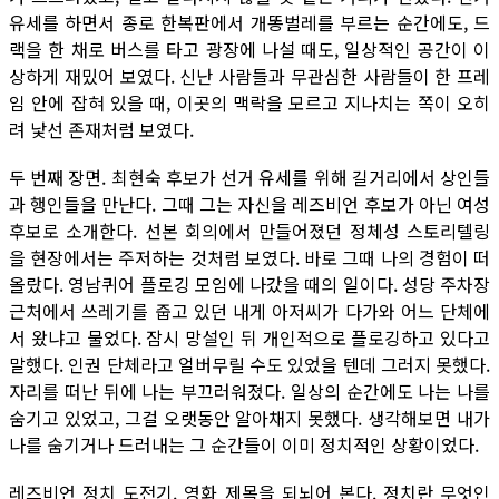
유세를 하면서 종로 한복판에서 개똥벌레를 부르는 순간에도, 드
랙을 한 채로 버스를 타고 광장에 나설 때도, 일상적인 공간이 이
상하게 재밌어 보였다. 신난 사람들과 무관심한 사람들이 한 프레
임 안에 잡혀 있을 때, 이곳의 맥락을 모르고 지나치는 쪽이 오히
려 낯선 존재처럼 보였다.
두 번째 장면. 최현숙 후보가 선거 유세를 위해 길거리에서 상인들
과 행인들을 만난다. 그때 그는 자신을 레즈비언 후보가 아닌 여성
후보로 소개한다. 선본 회의에서 만들어졌던 정체성 스토리텔링
을 현장에서는 주저하는 것처럼 보였다. 바로 그때 나의 경험이 떠
올랐다. 영남퀴어 플로깅 모임에 나갔을 때의 일이다. 성당 주차장
근처에서 쓰레기를 줍고 있던 내게 아저씨가 다가와 어느 단체에
서 왔냐고 물었다. 잠시 망설인 뒤 개인적으로 플로깅하고 있다고
말했다. 인권 단체라고 얼버무릴 수도 있었을 텐데 그러지 못했다.
자리를 떠난 뒤에 나는 부끄러워졌다. 일상의 순간에도 나는 나를
숨기고 있었고, 그걸 오랫동안 알아채지 못했다. 생각해보면 내가
나를 숨기거나 드러내는 그 순간들이 이미 정치적인 상황이었다.
레즈비언 정치 도전기. 영화 제목을 되뇌어 본다. 정치란 무엇인