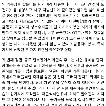
의 가능성을 찾는다는 취지 아래 다큐멘터리 〈레즈비언 정치 도
전기〉를 상영하고, 대구 지방선거에 출마했던 임아현 님이 패널
로 참여한다고 했다. 〈레즈비언 정치 도전기〉는 오래전부터 보
고 싶었다. 지금으로부터 약 20년 전 퀴어 대선배(?)들의 삶이 궁
금했고, 지금보다 성소수자들이 덜 가시화되었던 시기에 레즈비
언으로 정치 유세를 했다니, 너무 궁금했다. OTT나 영상 자료실
을 찾아봐도 접근할 수 없었기에 이번 상영 소식은 무척 반가웠다.
영화는 내가 기대했던 것보다 훨씬 재밌었고 감동적이었다. 특히
기억에 남았던 두 가지 장면을 공유하고 싶다.
첫 번째 장면. 종로 한복판에서 최현숙 후보는 대면 유세를 한다.
카메라는 줌 인으로 유세 현장을 꽉 채운다. 어색함과 즐거움이 공
존하는 가운데 캠프 동료들의 얼굴이 화면을 가득 메운다. 어딘가
거대하고 떠들썩한 축제를 담은 것 같다. 그러다 갑자기 카메라는
줌 아웃을 단행한다. 유세 차량 옆을 무심히 스쳐 지나가는 시민
들, 힐끗 시선을 주었다가 이내 제 갈 길을 재촉하는 행인들의 모
습이 원거리에 포착된다. 떠들썩하던 유세 소리도 멀어진다. 하지
만 그 선명한 온도차에서 나는 즐거움을 느꼈다. 질서정연한 거리
가 흐트러졌고, 결코 달라지지 않을 것 같은 거리가 변했다. 선거