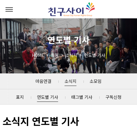
연도별 기사
HOME
활동
소식지
연도별 기사
마음연결
소식지
소모임
표지
연도별 기사
태그별 기사
구독신청
소식지 연도별 기사