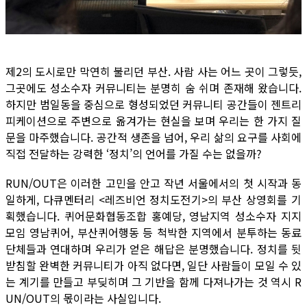
제2의 도시로만 막연히 불리던 부산. 사람 사는 어느 곳이 그렇듯,
그곳에도 성소수자 커뮤니티는 분명히 숨 쉬며 존재해 왔습니다.
하지만 범일동을 중심으로 형성되었던 커뮤니티 공간들이 젠트리
피케이션으로 주변으로 옮겨가는 현실을 보며 우리는 한 가지 질
문을 마주했습니다. 공간적 생존을 넘어, 우리 삶의 요구를 사회에
직접 전달하는 강력한 ‘정치’의 언어를 가질 수는 없을까?
RUN/OUT은 이러한 고민을 안고 작년 서울에서의 첫 시작과 동
일하게, 다큐멘터리 <레즈비언 정치도전기>의 부산 상영회를 기
획했습니다. 퀴어문화협동조합 홍예당, 영남지역 성소수자 지지
모임 영남퀴어, 부산퀴어행동 등 척박한 지역에서 분투하는 동료
단체들과 연대하며 우리가 얻은 해답은 분명했습니다. 정치를 뒷
받침할 완벽한 커뮤니티가 아직 없다면, 일단 사람들이 모일 수 있
는 계기를 만들고 부딪히며 그 기반을 함께 다져나가는 것 역시 R
UN/OUT의 몫이라는 사실입니다.