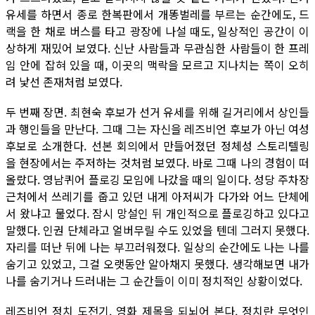
유세를 하면서 종로 한복판에서 개똥벌레를 부르는 순간에도, 드
랙을 한 채로 버스를 타고 광장에 나설 때도, 일상적인 공간이 이
상하게 재밌어 보였다. 신난 사람들과 무관심한 사람들이 한 프레
임 안에 잡혀 있을 때, 이곳의 맥락을 모르고 지나치는 쪽이 오히
려 낯선 존재처럼 보였다.
두 번째 장면. 최현숙 후보가 선거 유세를 위해 길거리에서 상인들
과 행인들을 만난다. 그때 그는 자신을 레즈비언 후보가 아닌 여성
후보로 소개한다. 선본 회의에서 만들어졌던 정체성 스토리텔링
을 현장에서는 주저하는 것처럼 보였다. 바로 그때 나의 경험이 떠
올랐다. 영남퀴어 플로깅 모임에 나갔을 때의 일이다. 성당 주차장
근처에서 쓰레기를 줍고 있던 내게 아저씨가 다가와 어느 단체에
서 왔냐고 물었다. 잠시 망설인 뒤 개인적으로 플로깅하고 있다고
말했다. 인권 단체라고 얼버무릴 수도 있었을 텐데 그러지 못했다.
자리를 떠난 뒤에 나는 부끄러워졌다. 일상의 순간에도 나는 나를
숨기고 있었고, 그걸 오랫동안 알아채지 못했다. 생각해보면 내가
나를 숨기거나 드러내는 그 순간들이 이미 정치적인 상황이었다.
레즈비언 정치 도전기. 영화 제목을 되뇌어 본다. 정치란 무엇인