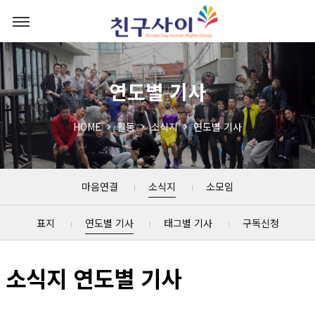
연도별 기사
HOME
활동
소식지
연도별 기사
마음연결
소식지
소모임
표지
연도별 기사
태그별 기사
구독신청
소식지 연도별 기사