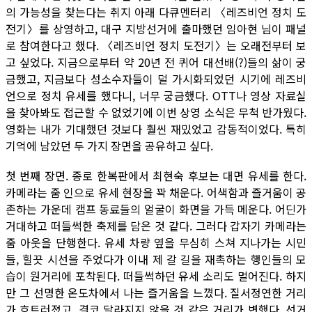
의 가능성을 찾는다는 취지 아래 다큐멘터리 〈레즈비언 정치 도
전기〉를 상영하고, 대구 지방선거에 출마했던 임아현 님이 패널
로 참여한다고 했다. 〈레즈비언 정치 도전기〉는 오래전부터 보
고 싶었다. 지금으로부터 약 20년 전 퀴어 대선배(?)들의 삶이 궁
금했고, 지금보다 성소수자들이 덜 가시화되었던 시기에 레즈비
언으로 정치 유세를 했다니, 너무 궁금했다. OTT나 영상 자료실
을 찾아봐도 접근할 수 없었기에 이번 상영 소식은 무척 반가웠다.
영화는 내가 기대했던 것보다 훨씬 재밌었고 감동적이었다. 특히
기억에 남았던 두 가지 장면을 공유하고 싶다.
첫 번째 장면. 종로 한복판에서 최현숙 후보는 대면 유세를 한다.
카메라는 줌 인으로 유세 현장을 꽉 채운다. 어색함과 즐거움이 공
존하는 가운데 캠프 동료들의 얼굴이 화면을 가득 메운다. 어딘가
거대하고 떠들썩한 축제를 담은 것 같다. 그러다 갑자기 카메라는
줌 아웃을 단행한다. 유세 차량 옆을 무심히 스쳐 지나가는 시민
들, 힐끗 시선을 주었다가 이내 제 갈 길을 재촉하는 행인들의 모
습이 원거리에 포착된다. 떠들썩하던 유세 소리도 멀어진다. 하지
만 그 선명한 온도차에서 나는 즐거움을 느꼈다. 질서정연한 거리
가 흐트러졌고, 결코 달라지지 않을 것 같은 거리가 변했다. 선거