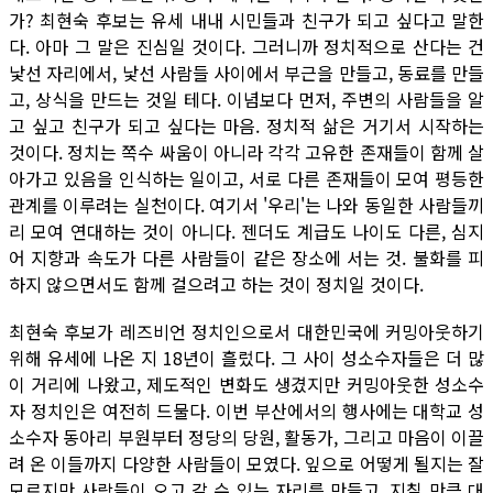
가? 최현숙 후보는 유세 내내 시민들과 친구가 되고 싶다고 말한
다. 아마 그 말은 진심일 것이다. 그러니까 정치적으로 산다는 건
낯선 자리에서, 낯선 사람들 사이에서 부근을 만들고, 동료를 만들
고, 상식을 만드는 것일 테다. 이념보다 먼저, 주변의 사람들을 알
고 싶고 친구가 되고 싶다는 마음. 정치적 삶은 거기서 시작하는
것이다. 정치는 쪽수 싸움이 아니라 각각 고유한 존재들이 함께 살
아가고 있음을 인식하는 일이고, 서로 다른 존재들이 모여 평등한
관계를 이루려는 실천이다. 여기서 '우리'는 나와 동일한 사람들끼
리 모여 연대하는 것이 아니다. 젠더도 계급도 나이도 다른, 심지
어 지향과 속도가 다른 사람들이 같은 장소에 서는 것. 불화를 피
하지 않으면서도 함께 걸으려고 하는 것이 정치일 것이다.
최현숙 후보가 레즈비언 정치인으로서 대한민국에 커밍아웃하기
위해 유세에 나온 지 18년이 흘렀다. 그 사이 성소수자들은 더 많
이 거리에 나왔고, 제도적인 변화도 생겼지만 커밍아웃한 성소수
자 정치인은 여전히 드물다. 이번 부산에서의 행사에는 대학교 성
소수자 동아리 부원부터 정당의 당원, 활동가, 그리고 마음이 이끌
려 온 이들까지 다양한 사람들이 모였다. 잎으로 어떻게 될지는 잘
모르지만 사람들이 오고 갈 수 있는 자리를 만들고, 지칠 만큼 대