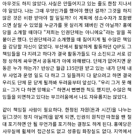
아무것도 하지 않았다. 사실은 만들어지고 있는 줄도 한참 지나서
야 알았다. 나는 그때 무엇인가를 했어야 했던 걸까? 그것을 하지
않은 것은 비판 받아야 할 일일까? 이 계획에 성소수자가 포함됐
으면 살릴 수 있었을 누군가를 못 살리게 돼버린 건 아닐까? 홍예
당을 소개할 때마다 “저희는 인권단체는 아니에요”라는 말을 꼭
붙이곤 했다. 인권단체라고 소개했을 때 짊어지게 될 수많은 책임
을 감당할 자신이 없었다. 부산에서 활발하게 활동하던 QIP도 그
책임들을 다 지려고 하다가 결국 활동가들도 다 소진되고 서로 감
정 상하게 싸우면서 공동체가 아예 와해됐다. 단체가 없어지면 운
동은 누가 하는가? 반상근 월급 135만원 받고 있는 내가 단체 내
부 사업과 운영 일도 다 하고 그 일들까지 다 맡으려고 하면 결국
우리도 단체 문 닫게 될까봐 두려움부터 앞섰다. “우리 그거 못 해
요~ 그거 다 하면 망해요~” 하면서 뻔뻔한 척도 했지만, 수많은 책
임들을 외면하고 있다는 부끄러움에서 나도 자유롭지는 않았다.
같이 책임질 사람이 필요하다. 한정된 자원(돈과 시간)을 나누는
일(그것이 정치 아닐까)을 맡게 되면, 인권의 원칙만 따졌을 땐 절
대 포기하면 안 될 무언가를 포기하는 결정도 하게 된다. 홍예당은
사무실에 휠체어 접근성도 없고 성중립 화장실도 없다. 지역에서