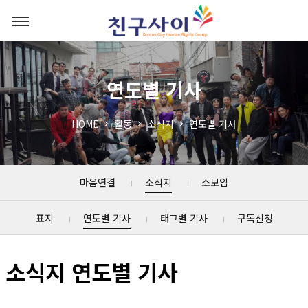
연도별 기사
HOME
활동
소식지
연도별 기사
마음연결
소식지
소모임
표지
연도별 기사
태그별 기사
구독신청
소식지 연도별 기사