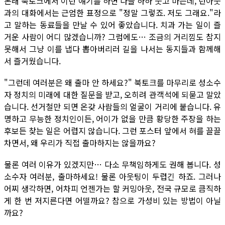
본래 북토크에서 이런 얘기를 하면 다들 하하 웃고 마는데, 런아웃
과의 대화에서는 근엄한 표정으로 "정말 그렇죠. 저도 그래요."라
고 말하는 동료들을 만날 수 있어 좋았습니다. 치과 가는 일이 즐
거운 사람이 어디 많겠습니까? 그럼에도… 조금의 거리낌도 참지
못해서 그냥 이를 냅다 뽑아버리러 길을 나서는 동지들과 함께해
서 즐거웠습니다.
"그런데 여러분은 왜 출마 안 하세요?" 북토크를 마무리로 성소수
자 정치의 미래에 대한 질문을 받고, 오히려 관객석에 되묻고 말았
습니다. 선거철만 되면 온갖 사람들의 얼굴이 거리에 붙습니다. 유
명하고 무능한 정치인이든, 어이가 없을 만큼 황당한 주장을 하는
후보든 찾는 일은 어렵지 않습니다. 그런 포스터 앞에서 혀를 끌끌
차면서, 왜 우리가 직접 출마하지는 않을까요?
물론 여러 이유가 있겠지만… 다소 무책임하게도 권해 봅니다. 성
소수자 여러분, 출마하세요! 물론 아웃팅이 두렵긴 하죠. 그러나
어찌 생각하면, 어차피 언젠가는 할 커밍아웃, 전국 규모로 큼직하
게 한 번 저지른다면 어떨까요? 참으로 가성비 있는 방법이 아닐
까요?