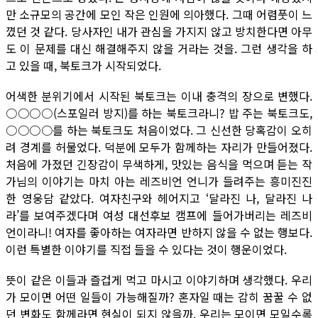
만 소규모의 공간에 모인 작은 인원에 의아했다. 그때 어렴풋이 느
꼈던 것 같다. 당사자인 내가 관심을 가지지 않고 방치한다면 아무
도 이 문제를 대신 해결해주지 않을 거라는 것을. 그런 생각을 하
고 있을 때, 북토크가 시작되었다.
어색한 분위기에서 시작된 북토크는 이내 충격의 장으로 변했다.
○○○○(스포일러 방지)를 하는 북토크라니? 밥 주는 북토크도,
○○○○를 하는 북토크도 처음이었다. 그 신선한 당혹감이 오히
려 경계를 허물었다. 덕분에 모두가 함께하는 자리가 만들어졌다.
처음에 가졌던 긴장감이 무색하게, 맛있는 음식을 먹으며 듣는 작
가님의 이야기는 마치 아는 레즈비언 언니가 들려주는 흥미진진
한 영웅담 같았다. 여자친구와 헤어지고 ‘달라진 나, 달라진 나
라’를 보여주겠다며 여성 대선후보 캠프에 들어가버리는 레즈비
언이라니! 여자를 좋아하는 여자라면 반하지 않을 수 없는 행보다.
이런 특별한 이야기를 직접 들을 수 있다는 것이 행운이었다.
뜻이 같은 이들과 즐겁게 먹고 마시고 이야기하며 생각했다. 우리
가 모이면 어떤 일들이 가능해질까? 혼자일 때는 감히 꿈꿀 수 없
던 변화도 함께라면 현실이 되지 않을까. 우리는 모이면 모일수록