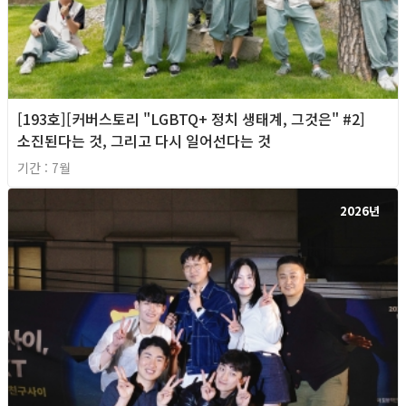
[193호][커버스토리 "LGBTQ+ 정치 생태계, 그것은" #2]
소진된다는 것, 그리고 다시 일어선다는 것
기간 : 7월
2026년