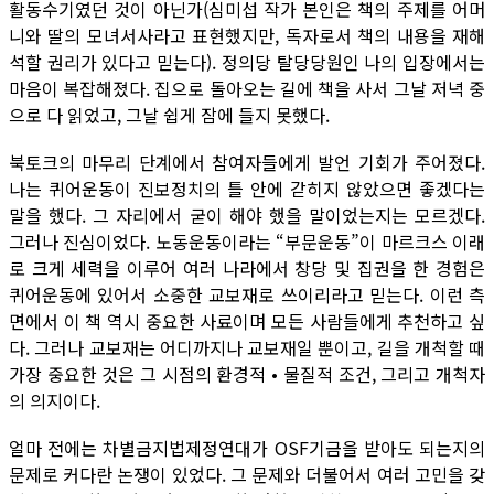
활동수기였던 것이 아닌가(심미섭 작가 본인은 책의 주제를 어머
니와 딸의 모녀서사라고 표현했지만, 독자로서 책의 내용을 재해
석할 권리가 있다고 믿는다). 정의당 탈당당원인 나의 입장에서는
마음이 복잡해졌다. 집으로 돌아오는 길에 책을 사서 그날 저녁 중
으로 다 읽었고, 그날 쉽게 잠에 들지 못했다.
북토크의 마무리 단계에서 참여자들에게 발언 기회가 주어졌다.
나는 퀴어운동이 진보정치의 틀 안에 갇히지 않았으면 좋겠다는
말을 했다. 그 자리에서 굳이 해야 했을 말이었는지는 모르겠다.
그러나 진심이었다. 노동운동이라는 “부문운동”이 마르크스 이래
로 크게 세력을 이루어 여러 나라에서 창당 및 집권을 한 경험은
퀴어운동에 있어서 소중한 교보재로 쓰이리라고 믿는다. 이런 측
면에서 이 책 역시 중요한 사료이며 모든 사람들에게 추천하고 싶
다. 그러나 교보재는 어디까지나 교보재일 뿐이고, 길을 개척할 때
가장 중요한 것은 그 시점의 환경적 • 물질적 조건, 그리고 개척자
의 의지이다.
얼마 전에는 차별금지법제정연대가 OSF기금을 받아도 되는지의
문제로 커다란 논쟁이 있었다. 그 문제와 더불어서 여러 고민을 갖