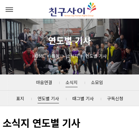
연도별 기사
HOME
활동
소식지
연도별 기사
마음연결
소식지
소모임
표지
연도별 기사
태그별 기사
구독신청
소식지 연도별 기사