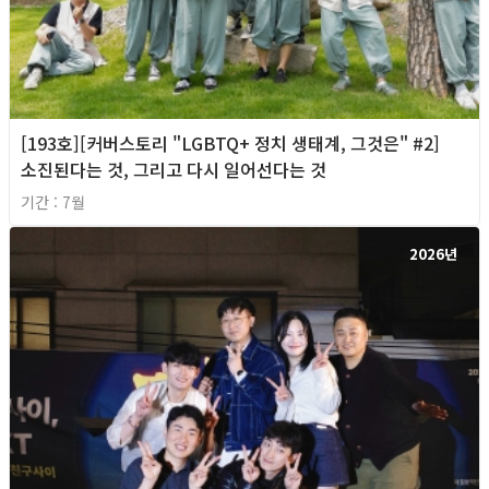
[193호][커버스토리 "LGBTQ+ 정치 생태계, 그것은" #2]
소진된다는 것, 그리고 다시 일어선다는 것
기간 : 7월
2026년