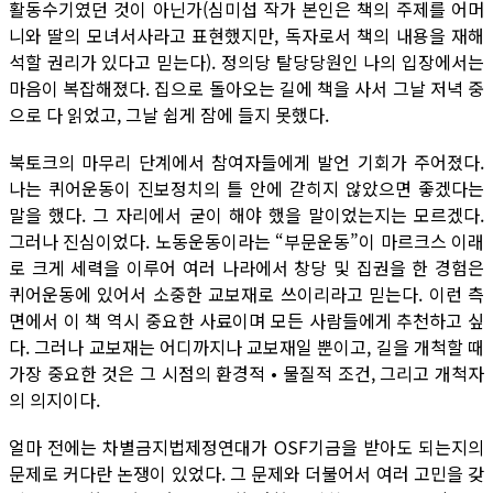
활동수기였던 것이 아닌가(심미섭 작가 본인은 책의 주제를 어머
니와 딸의 모녀서사라고 표현했지만, 독자로서 책의 내용을 재해
석할 권리가 있다고 믿는다). 정의당 탈당당원인 나의 입장에서는
마음이 복잡해졌다. 집으로 돌아오는 길에 책을 사서 그날 저녁 중
으로 다 읽었고, 그날 쉽게 잠에 들지 못했다.
북토크의 마무리 단계에서 참여자들에게 발언 기회가 주어졌다.
나는 퀴어운동이 진보정치의 틀 안에 갇히지 않았으면 좋겠다는
말을 했다. 그 자리에서 굳이 해야 했을 말이었는지는 모르겠다.
그러나 진심이었다. 노동운동이라는 “부문운동”이 마르크스 이래
로 크게 세력을 이루어 여러 나라에서 창당 및 집권을 한 경험은
퀴어운동에 있어서 소중한 교보재로 쓰이리라고 믿는다. 이런 측
면에서 이 책 역시 중요한 사료이며 모든 사람들에게 추천하고 싶
다. 그러나 교보재는 어디까지나 교보재일 뿐이고, 길을 개척할 때
가장 중요한 것은 그 시점의 환경적 • 물질적 조건, 그리고 개척자
의 의지이다.
얼마 전에는 차별금지법제정연대가 OSF기금을 받아도 되는지의
문제로 커다란 논쟁이 있었다. 그 문제와 더불어서 여러 고민을 갖