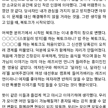
만 소규모의 공간에 모인 작은 인원에 의아했다. 그때 어렴풋이 느
꼈던 것 같다. 당사자인 내가 관심을 가지지 않고 방치한다면 아무
도 이 문제를 대신 해결해주지 않을 거라는 것을. 그런 생각을 하
고 있을 때, 북토크가 시작되었다.
어색한 분위기에서 시작된 북토크는 이내 충격의 장으로 변했다.
○○○○(스포일러 방지)를 하는 북토크라니? 밥 주는 북토크도,
○○○○를 하는 북토크도 처음이었다. 그 신선한 당혹감이 오히
려 경계를 허물었다. 덕분에 모두가 함께하는 자리가 만들어졌다.
처음에 가졌던 긴장감이 무색하게, 맛있는 음식을 먹으며 듣는 작
가님의 이야기는 마치 아는 레즈비언 언니가 들려주는 흥미진진
한 영웅담 같았다. 여자친구와 헤어지고 ‘달라진 나, 달라진 나
라’를 보여주겠다며 여성 대선후보 캠프에 들어가버리는 레즈비
언이라니! 여자를 좋아하는 여자라면 반하지 않을 수 없는 행보다.
이런 특별한 이야기를 직접 들을 수 있다는 것이 행운이었다.
뜻이 같은 이들과 즐겁게 먹고 마시고 이야기하며 생각했다. 우리
가 모이면 어떤 일들이 가능해질까? 혼자일 때는 감히 꿈꿀 수 없
던 변화도 함께라면 현실이 되지 않을까. 우리는 모이면 모일수록