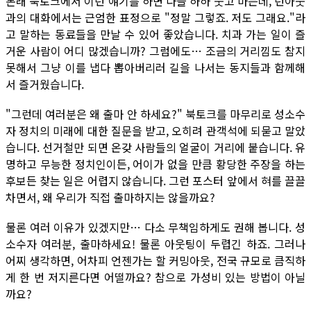
본래 북토크에서 이런 얘기를 하면 다들 하하 웃고 마는데, 런아웃
과의 대화에서는 근엄한 표정으로 "정말 그렇죠. 저도 그래요."라
고 말하는 동료들을 만날 수 있어 좋았습니다. 치과 가는 일이 즐
거운 사람이 어디 많겠습니까? 그럼에도… 조금의 거리낌도 참지
못해서 그냥 이를 냅다 뽑아버리러 길을 나서는 동지들과 함께해
서 즐거웠습니다.
"그런데 여러분은 왜 출마 안 하세요?" 북토크를 마무리로 성소수
자 정치의 미래에 대한 질문을 받고, 오히려 관객석에 되묻고 말았
습니다. 선거철만 되면 온갖 사람들의 얼굴이 거리에 붙습니다. 유
명하고 무능한 정치인이든, 어이가 없을 만큼 황당한 주장을 하는
후보든 찾는 일은 어렵지 않습니다. 그런 포스터 앞에서 혀를 끌끌
차면서, 왜 우리가 직접 출마하지는 않을까요?
물론 여러 이유가 있겠지만… 다소 무책임하게도 권해 봅니다. 성
소수자 여러분, 출마하세요! 물론 아웃팅이 두렵긴 하죠. 그러나
어찌 생각하면, 어차피 언젠가는 할 커밍아웃, 전국 규모로 큼직하
게 한 번 저지른다면 어떨까요? 참으로 가성비 있는 방법이 아닐
까요?