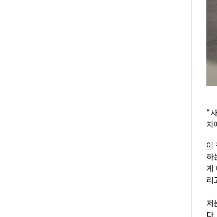
“
치
이
하
게
리고
저
다