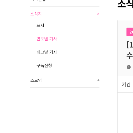
소식
소식지
+
표지
2
연도별 기사
[
태그별 기사
수
구독신청
소모임
+
기간