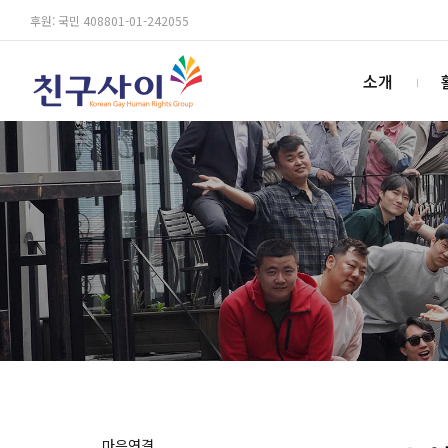
후원: 국민 408801-01-242055
소개
마음연결