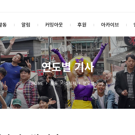
활동
알림
커밍아웃
후원
아카이브
연도별 기사
HOME
활동
소식지
연도별 기사