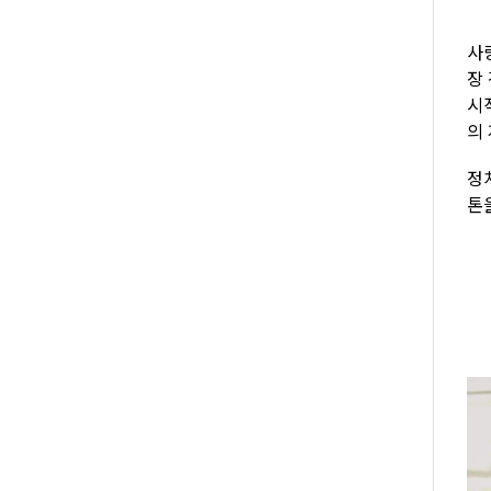
사랑
장
시
의
정
톤