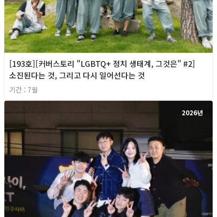
[193호][커버스토리 "LGBTQ+ 정치 생태계, 그것은" #2]
소진된다는 것, 그리고 다시 일어선다는 것
기간 : 7월
2026년