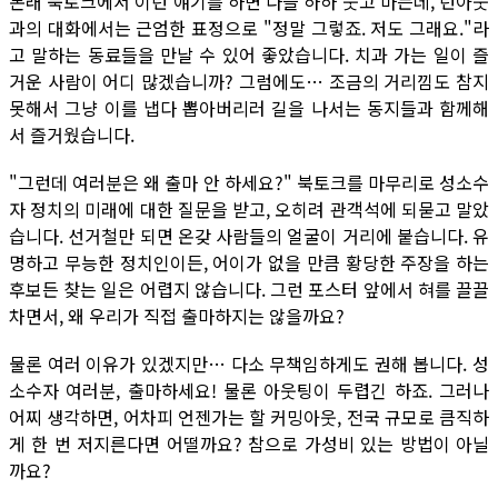
본래 북토크에서 이런 얘기를 하면 다들 하하 웃고 마는데, 런아웃
과의 대화에서는 근엄한 표정으로 "정말 그렇죠. 저도 그래요."라
고 말하는 동료들을 만날 수 있어 좋았습니다. 치과 가는 일이 즐
거운 사람이 어디 많겠습니까? 그럼에도… 조금의 거리낌도 참지
못해서 그냥 이를 냅다 뽑아버리러 길을 나서는 동지들과 함께해
서 즐거웠습니다.
"그런데 여러분은 왜 출마 안 하세요?" 북토크를 마무리로 성소수
자 정치의 미래에 대한 질문을 받고, 오히려 관객석에 되묻고 말았
습니다. 선거철만 되면 온갖 사람들의 얼굴이 거리에 붙습니다. 유
명하고 무능한 정치인이든, 어이가 없을 만큼 황당한 주장을 하는
후보든 찾는 일은 어렵지 않습니다. 그런 포스터 앞에서 혀를 끌끌
차면서, 왜 우리가 직접 출마하지는 않을까요?
물론 여러 이유가 있겠지만… 다소 무책임하게도 권해 봅니다. 성
소수자 여러분, 출마하세요! 물론 아웃팅이 두렵긴 하죠. 그러나
어찌 생각하면, 어차피 언젠가는 할 커밍아웃, 전국 규모로 큼직하
게 한 번 저지른다면 어떨까요? 참으로 가성비 있는 방법이 아닐
까요?