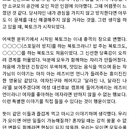
만 소규모의 공간에 모인 작은 인원에 의아했다. 그때 어렴풋이 느
꼈던 것 같다. 당사자인 내가 관심을 가지지 않고 방치한다면 아무
도 이 문제를 대신 해결해주지 않을 거라는 것을. 그런 생각을 하
고 있을 때, 북토크가 시작되었다.
어색한 분위기에서 시작된 북토크는 이내 충격의 장으로 변했다.
○○○○(스포일러 방지)를 하는 북토크라니? 밥 주는 북토크도,
○○○○를 하는 북토크도 처음이었다. 그 신선한 당혹감이 오히
려 경계를 허물었다. 덕분에 모두가 함께하는 자리가 만들어졌다.
처음에 가졌던 긴장감이 무색하게, 맛있는 음식을 먹으며 듣는 작
가님의 이야기는 마치 아는 레즈비언 언니가 들려주는 흥미진진
한 영웅담 같았다. 여자친구와 헤어지고 ‘달라진 나, 달라진 나
라’를 보여주겠다며 여성 대선후보 캠프에 들어가버리는 레즈비
언이라니! 여자를 좋아하는 여자라면 반하지 않을 수 없는 행보다.
이런 특별한 이야기를 직접 들을 수 있다는 것이 행운이었다.
뜻이 같은 이들과 즐겁게 먹고 마시고 이야기하며 생각했다. 우리
가 모이면 어떤 일들이 가능해질까? 혼자일 때는 감히 꿈꿀 수 없
던 변화도 함께라면 현실이 되지 않을까. 우리는 모이면 모일수록