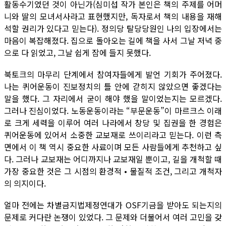
활동수기였던 것이 아닌가(심미섭 작가 본인은 책의 주제를 어머
니와 딸의 모녀서사라고 표현했지만, 독자로서 책의 내용을 재해
석할 권리가 있다고 믿는다). 정의당 탈당당원인 나의 입장에서는
마음이 복잡해졌다. 집으로 돌아오는 길에 책을 사서 그날 저녁 중
으로 다 읽었고, 그날 쉽게 잠에 들지 못했다.
북토크의 마무리 단계에서 참여자들에게 발언 기회가 주어졌다.
나는 퀴어운동이 진보정치의 틀 안에 갇히지 않았으면 좋겠다는
말을 했다. 그 자리에서 굳이 해야 했을 말이었는지는 모르겠다.
그러나 진심이었다. 노동운동이라는 “부문운동”이 마르크스 이래
로 크게 세력을 이루어 여러 나라에서 창당 및 집권을 한 경험은
퀴어운동에 있어서 소중한 교보재로 쓰이리라고 믿는다. 이런 측
면에서 이 책 역시 중요한 사료이며 모든 사람들에게 추천하고 싶
다. 그러나 교보재는 어디까지나 교보재일 뿐이고, 길을 개척할 때
가장 중요한 것은 그 시점의 환경적 • 물질적 조건, 그리고 개척자
의 의지이다.
얼마 전에는 차별금지법제정연대가 OSF기금을 받아도 되는지의
문제로 커다란 논쟁이 있었다. 그 문제와 더불어서 여러 고민을 갖