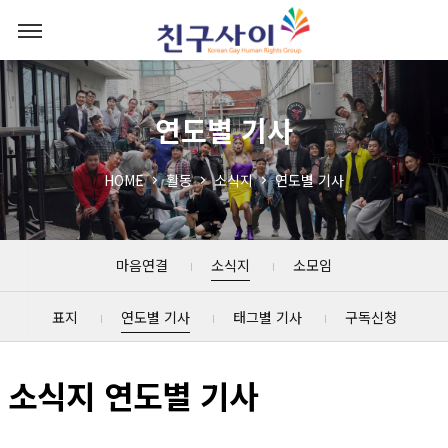
연도별 기사
HOME
활동
소식지
연도별 기사
마음연결
소식지
소모임
표지
연도별 기사
태그별 기사
구독신청
소식지 연도별 기사