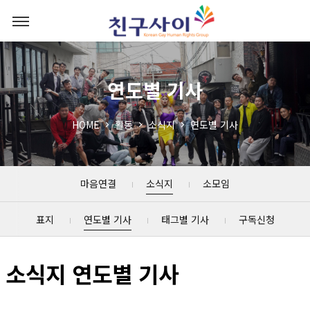
연도별 기사
HOME
활동
소식지
연도별 기사
마음연결
소식지
소모임
표지
연도별 기사
태그별 기사
구독신청
소식지 연도별 기사