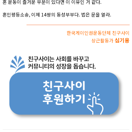
혼 운동이 즐거운 부분이 있다면 이 이유인 거 같다.
혼인평등소송, 이제 14쌍의 동성부부다. 법은 문을 열라.
한국게이인권운동단체 친구사이
심기용
상근활동가