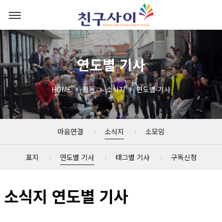
연도별 기사
HOME
활동
소식지
연도별 기사
마음연결
소식지
소모임
표지
연도별 기사
태그별 기사
구독신청
소식지 연도별 기사