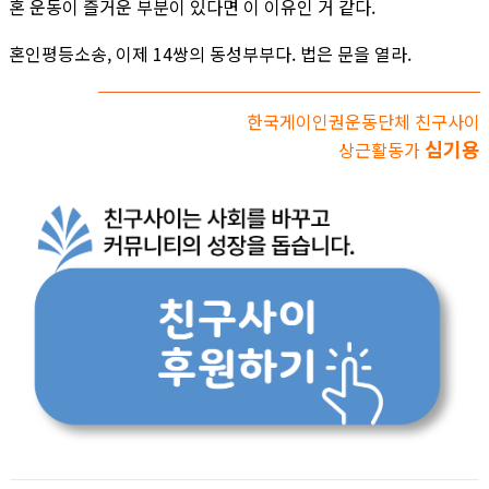
혼 운동이 즐거운 부분이 있다면 이 이유인 거 같다.
혼인평등소송, 이제 14쌍의 동성부부다. 법은 문을 열라.
한국게이인권운동단체 친구사이
심기용
상근활동가