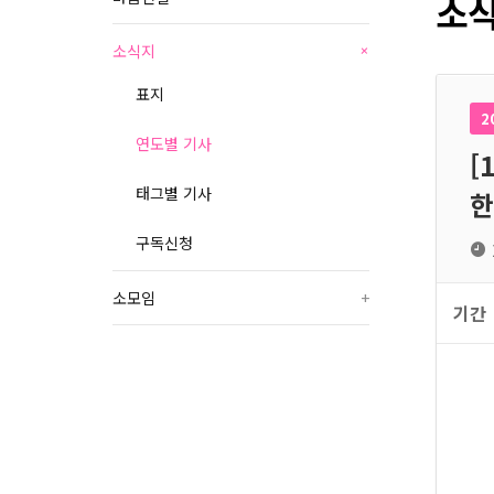
소식
소식지
+
표지
2
연도별 기사
[
태그별 기사
한
구독신청
소모임
+
기간