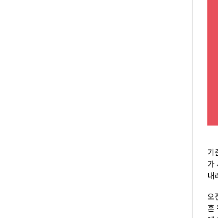
기
가
내
오
혼