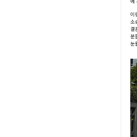
에
이
소
결
분
눈