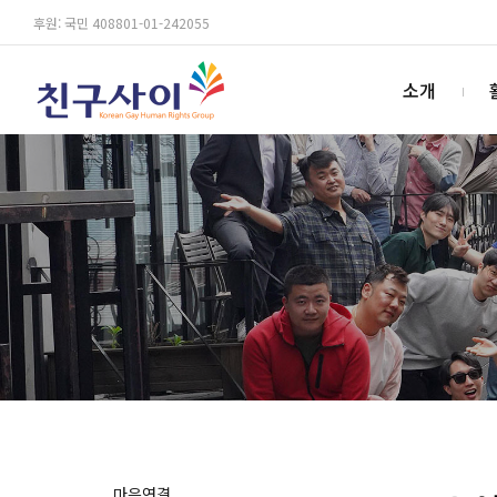
후원: 국민 408801-01-242055
소개
마음연결