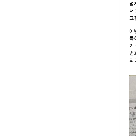
넘
서
그
이
특
기
변
의