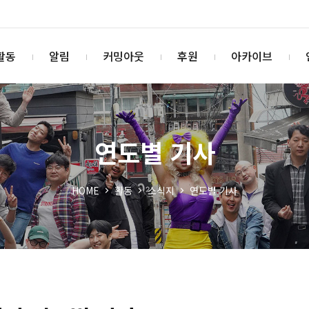
활동
알림
커밍아웃
후원
아카이브
연도별 기사
HOME
활동
소식지
연도별 기사