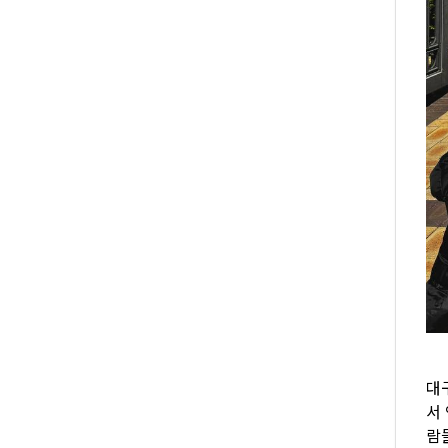
대
서
람