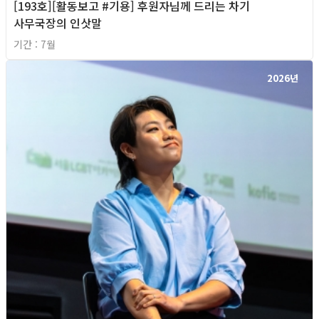
[193호][활동보고 #기용] 후원자님께 드리는 차기
사무국장의 인삿말
기간 : 7월
2026년