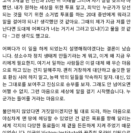
고작 3개월 된 연인과 10년 뒤 미래를 그리며 자기 살길 찾느라 바
빴던. 내가 원하는 세상을 위한 투표 말고, 최악인 누군가가 당선
되는 것을 막기 위한 소거법 투표를 하는 20대 중반에게 뭐라고
말을 걸어야 되나? 생각했던 것 같아요. 그때의 제가 지금 저를 만
난다면 도대체 어쩌다가 너는 거기서 그러고 있냐(?)고 물을 것 같
다 - 그런 생각도 했고요.
어쩌다가 이 일을 하게 되었는지 설명해줘야겠다는 결론이 났습
니다. 성소수자 정치 생태계 만들기라는 게 뭐고, 이게 왜 지금 우
리에게 필요한지. 여기서 일하는 사람들은 이걸 대체 왜 무슨 마음
으로 하고 있는 건지 말해주자. 괜히 거창하게 대단하고 솔깃한 말
로 환심 사려 하지 말고, 능력 밖의 일들을 약속하지 말자. 대신, 있
는 그대로를 보여주고 진심으로 승부를 보자. 그래도 안 넘어오면
어쩔 수 없지. 그런 마음으로 세상에 말을 걸기 시작했습니다. 누
군가는 들어줄 거라는 마음으로.
불안하지 않았다면 거짓말이겠지만 될 대로 되라, 하는 마음으로
야심차게 맨 땅에 헤딩할 수 있었던 건 같은 목표를 향해 달리는
세계 각지의 다양한 동료들이 제 곁을 든든하게 지켜 주었기 때문
이었습니다. 미국의 Victory Institute와 꾸준히 온라인 미팅으로