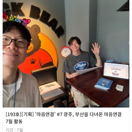
[193호][기획] '마음연결' #7 광주, 부산을 다녀온 마음연결
7월 활동
기간 : 7월