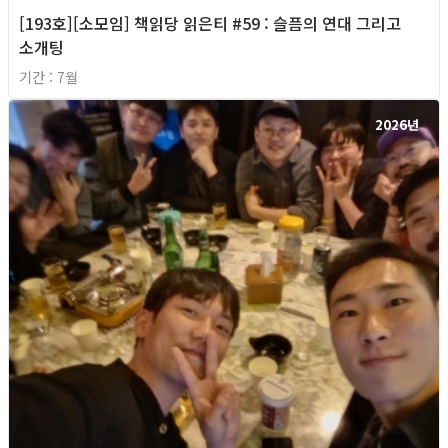
[193호][소모임] 책읽당 읽은티 #59 : 슬픔의 연대 그리고
소개팅
기간 : 7월
2026년