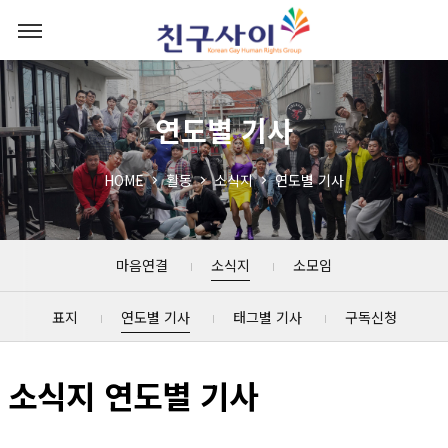
연도별 기사
HOME
활동
소식지
연도별 기사
마음연결
소식지
소모임
표지
연도별 기사
태그별 기사
구독신청
소식지 연도별 기사