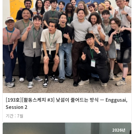
[193호][활동스케치 #3] 낯섦이 줄어드는 방식 — Enggusai,
Session 2
기간 : 7월
2026년