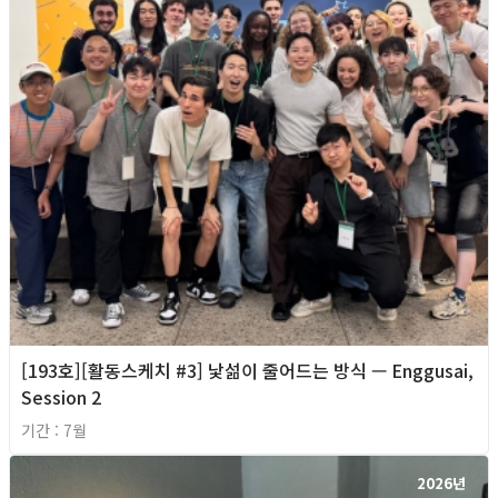
[193호][활동스케치 #3] 낯섦이 줄어드는 방식 — Enggusai,
Session 2
기간 : 7월
2026년