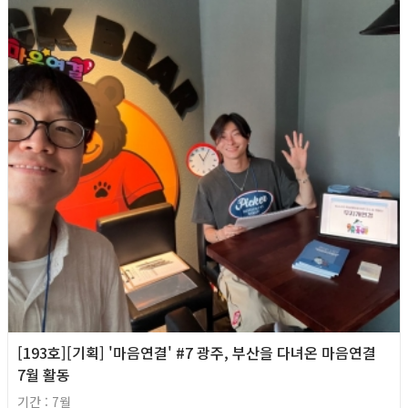
[193호][기획] '마음연결' #7 광주, 부산을 다녀온 마음연결
7월 활동
기간 : 7월