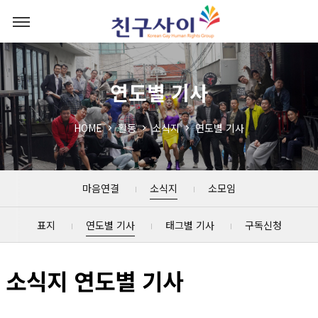
연도별 기사
HOME
활동
소식지
연도별 기사
마음연결
소식지
소모임
표지
연도별 기사
태그별 기사
구독신청
소식지 연도별 기사