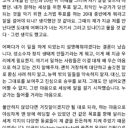
고작 3개월 된 연인과 10년 뒤 미래를 그리며 자기 살길 찾느라 바
빴던. 내가 원하는 세상을 위한 투표 말고, 최악인 누군가가 당선
되는 것을 막기 위한 소거법 투표를 하는 20대 중반에게 뭐라고
말을 걸어야 되나? 생각했던 것 같아요. 그때의 제가 지금 저를 만
난다면 도대체 어쩌다가 너는 거기서 그러고 있냐(?)고 물을 것 같
다 - 그런 생각도 했고요.
어쩌다가 이 일을 하게 되었는지 설명해줘야겠다는 결론이 났습
니다. 성소수자 정치 생태계 만들기라는 게 뭐고, 이게 왜 지금 우
리에게 필요한지. 여기서 일하는 사람들은 이걸 대체 왜 무슨 마음
으로 하고 있는 건지 말해주자. 괜히 거창하게 대단하고 솔깃한 말
로 환심 사려 하지 말고, 능력 밖의 일들을 약속하지 말자. 대신, 있
는 그대로를 보여주고 진심으로 승부를 보자. 그래도 안 넘어오면
어쩔 수 없지. 그런 마음으로 세상에 말을 걸기 시작했습니다. 누
군가는 들어줄 거라는 마음으로.
불안하지 않았다면 거짓말이겠지만 될 대로 되라, 하는 마음으로
야심차게 맨 땅에 헤딩할 수 있었던 건 같은 목표를 향해 달리는
세계 각지의 다양한 동료들이 제 곁을 든든하게 지켜 주었기 때문
이었습니다. 미국의 Victory Institute와 꾸준히 온라인 미팅으로