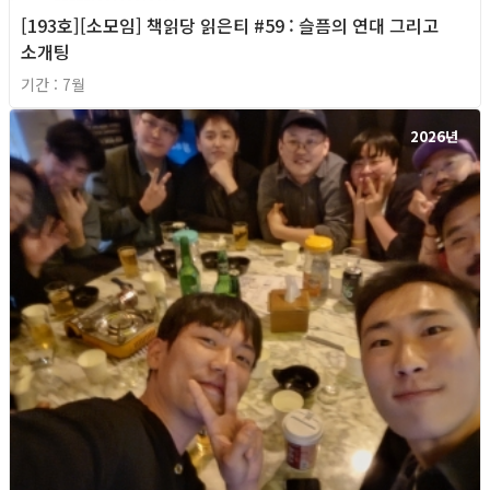
[193호][소모임] 책읽당 읽은티 #59 : 슬픔의 연대 그리고
소개팅
기간 : 7월
2026년