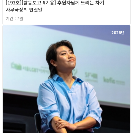
[193호][활동보고 #기용] 후원자님께 드리는 차기
사무국장의 인삿말
기간 : 7월
2026년