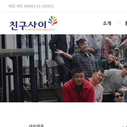
후원: 국민 408801-01-242055
소개
마음연결