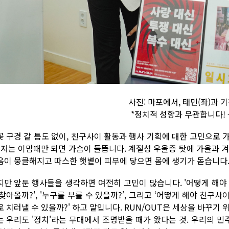
사진: 마포에서, 태민(좌)과 기
*정치적 성향과 무관합니다! 
꽃 구경 갈 틈도 없이, 친구사이 활동과 행사 기획에 대한 고민으로 
. 저는 이맘때만 되면 가슴이 들뜹니다. 계절성 우울증 탓에 가을과 
음이 뭉클해지고 따스한 햇볕이 피부에 닿으면 몸에 생기가 돋습니다
지만 앞둔 행사들을 생각하면 여전히 고민이 많습니다. '어떻게 해야 더
찾아올까?', '누구를 부를 수 있을까?’, 그리고 ‘어떻게 해야 친구
로 치러낼 수 있을까?' 하고 말입니다. RUN/OUT은 세상을 바꾸기
는 우리도 '정치'라는 무대에서 조명받을 때가 왔다는 것. 우리의 