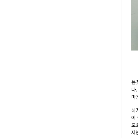
봄
다
마
하
이 
으
제