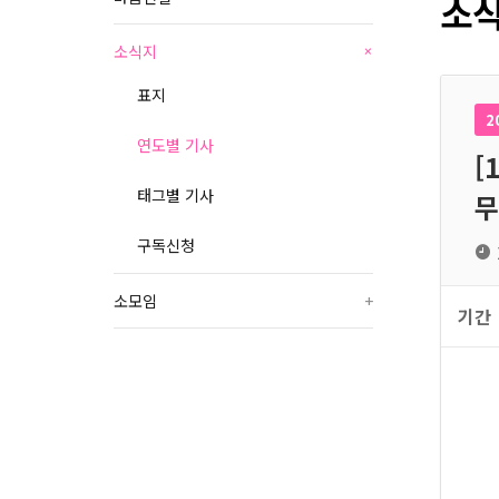
소식
소식지
+
표지
2
연도별 기사
[
태그별 기사
무
구독신청
소모임
+
기간