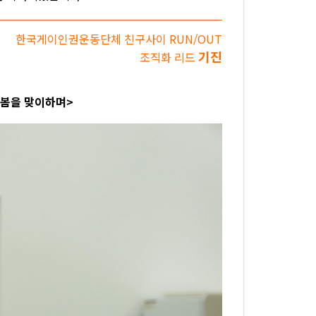
한국게이인권운동단체 친구사이 RUN/OUT
기진
조직화 리드
 봄을 맞이하며>