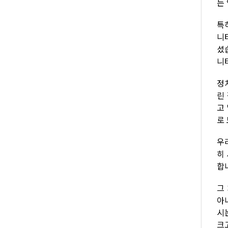
는
특
니
셨
니
정
린
고
로
우
히
합
그
아
시
크