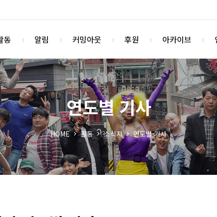
활동
알림
커밍아웃
후원
아카이브
연도별 기사
HOME
활동
소식지
연도별 기사