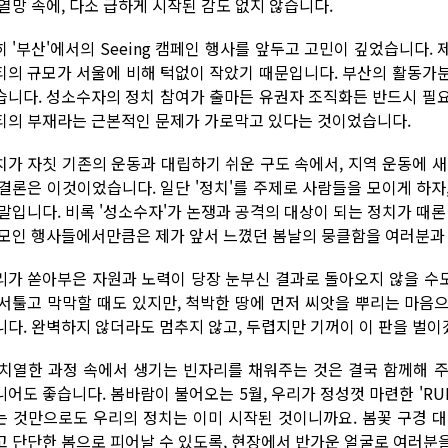
 열망 속에, 다소 급하게 시작된 감도 없지 않습니다.
히 '부산'에서의 Seeing 캠페인 행사를 앞두고 고민이 깊었습니다.
티의 규모가 서울에 비해 턱없이 작았기 때문입니다. 부산의 활동가
습니다. 성소수자의 정치 참여가 출마든 유권자 조직화든 반드시 필
티의 부재라는 근본적인 문제가 가로막고 있다는 것이었습니다.
치가 자칫 기존의 운동과 대립하기 쉬운 구도 속에서, 지역 운동에 
 결론은 이것이었습니다. 일단 '정치'를 주제로 사람들을 모이게 하
 말입니다. 비록 '성소수자'가 논쟁과 공격의 대상이 되는 정치가 때론
 모인 행사들에서만큼은 제가 앞서 느꼈던 봄날의 뭉클함을 여러분과
리가 쏟아부은 자원과 노력이 당장 눈부신 결과로 돌아오지 않을 수도
 서툴고 막막할 때도 있지만, 척박한 땅에 먼저 씨앗을 뿌리는 마음
니다. 완벽하지 않더라도 멈추지 않고, 두렵지만 기꺼이 이 판을 벌이
 치열한 과정 속에서 생기는 빈자리를 채워주는 것은 결국 함께해 
니어도 좋습니다. 봄바람이 불어오는 5월, 우리가 정성껏 마련한 'RU
는 것만으로도 우리의 정치는 이미 시작된 것이니까요. 봄꽃 구경 
고 단단한 봄으로 피어날 수 있도록, 현장에서 반가운 얼굴로 여러분