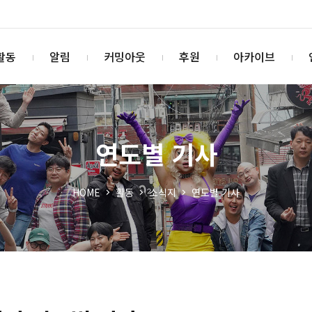
활동
알림
커밍아웃
후원
아카이브
연도별 기사
HOME
활동
소식지
연도별 기사