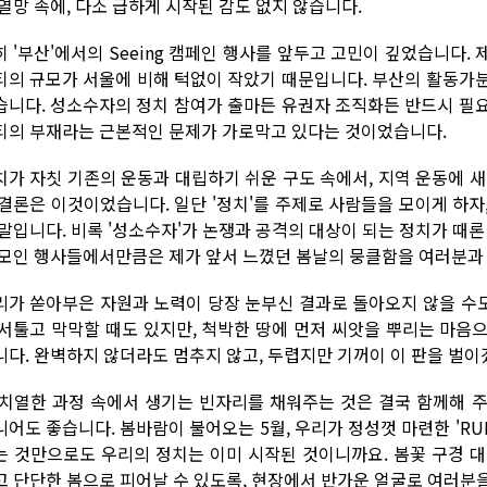
 열망 속에, 다소 급하게 시작된 감도 없지 않습니다.
히 '부산'에서의 Seeing 캠페인 행사를 앞두고 고민이 깊었습니다.
티의 규모가 서울에 비해 턱없이 작았기 때문입니다. 부산의 활동가
습니다. 성소수자의 정치 참여가 출마든 유권자 조직화든 반드시 필
티의 부재라는 근본적인 문제가 가로막고 있다는 것이었습니다.
치가 자칫 기존의 운동과 대립하기 쉬운 구도 속에서, 지역 운동에 
 결론은 이것이었습니다. 일단 '정치'를 주제로 사람들을 모이게 하
 말입니다. 비록 '성소수자'가 논쟁과 공격의 대상이 되는 정치가 때론
 모인 행사들에서만큼은 제가 앞서 느꼈던 봄날의 뭉클함을 여러분과
리가 쏟아부은 자원과 노력이 당장 눈부신 결과로 돌아오지 않을 수도
 서툴고 막막할 때도 있지만, 척박한 땅에 먼저 씨앗을 뿌리는 마음
니다. 완벽하지 않더라도 멈추지 않고, 두렵지만 기꺼이 이 판을 벌이
 치열한 과정 속에서 생기는 빈자리를 채워주는 것은 결국 함께해 
니어도 좋습니다. 봄바람이 불어오는 5월, 우리가 정성껏 마련한 'RU
는 것만으로도 우리의 정치는 이미 시작된 것이니까요. 봄꽃 구경 
고 단단한 봄으로 피어날 수 있도록, 현장에서 반가운 얼굴로 여러분