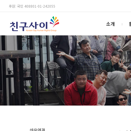
후원: 국민 408801-01-242055
소개
마음연결