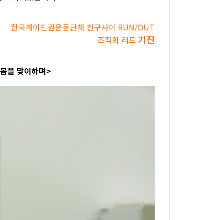
한국게이인권운동단체 친구사이 RUN/OUT
기진
조직화 리드
 봄을 맞이하며>