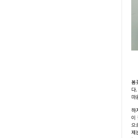
봄
다
마
하
이 
으
제