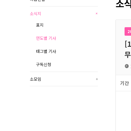
소식
소식지
+
표지
2
연도별 기사
[
태그별 기사
무
구독신청
소모임
+
기간