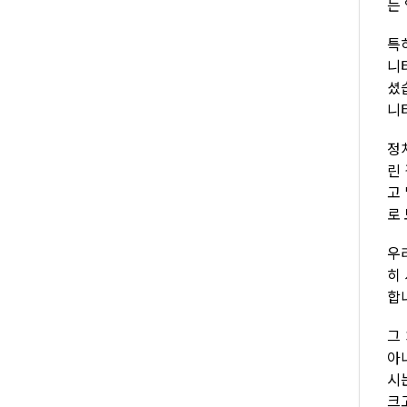
는
특
니
셨
니
정
린
고
로
우
히
합
그
아
시
크