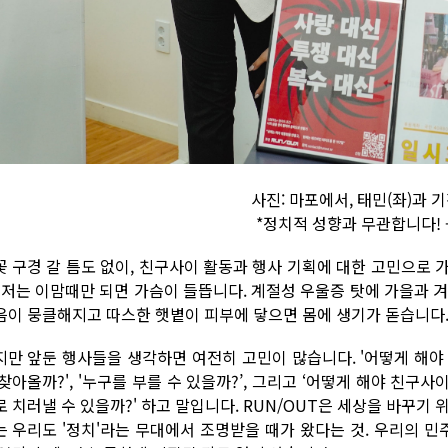
사진: 마포에서, 태민(좌)과 기
*정치적 성향과 무관합니다! 
꽃 구경 갈 틈도 없이, 친구사이 활동과 행사 기획에 대한 고민으로 
. 저는 이맘때만 되면 가슴이 들뜹니다. 계절성 우울증 탓에 가을과 
음이 뭉클해지고 따스한 햇볕이 피부에 닿으면 몸에 생기가 돋습니다
지만 앞둔 행사들을 생각하면 여전히 고민이 많습니다. '어떻게 해야 더
찾아올까?', '누구를 부를 수 있을까?’, 그리고 ‘어떻게 해야 친구
로 치러낼 수 있을까?' 하고 말입니다. RUN/OUT은 세상을 바꾸기
는 우리도 '정치'라는 무대에서 조명받을 때가 왔다는 것. 우리의 