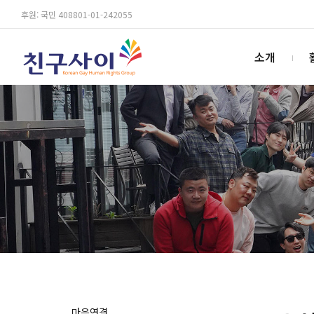
후원: 국민 408801-01-242055
소개
마음연결