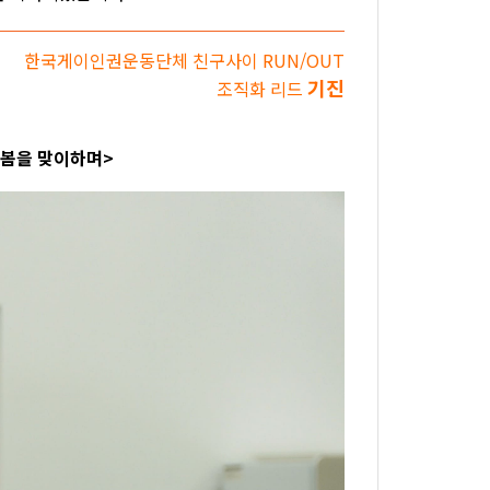
한국게이인권운동단체 친구사이 RUN/OUT
기진
조직화 리드
 봄을 맞이하며>