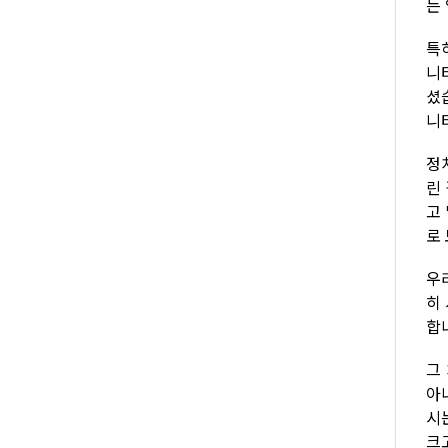
는
특
니
셨
니
정
린
고
로
우
히
합
그
아
시
크