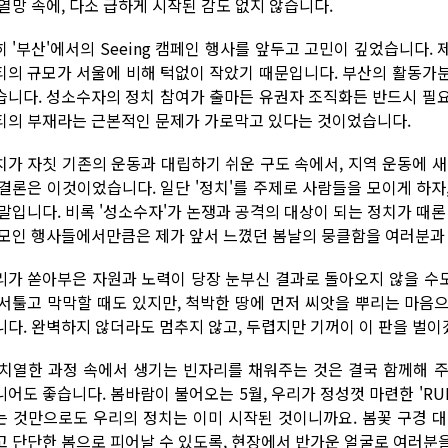
 열망 속에, 다소 급하게 시작된 감도 없지 않습니다.
히 '부산'에서의 Seeing 캠페인 행사를 앞두고 고민이 깊었습니다.
티의 규모가 서울에 비해 턱없이 작았기 때문입니다. 부산의 활동가
습니다. 성소수자의 정치 참여가 출마든 유권자 조직화든 반드시 필
티의 부재라는 근본적인 문제가 가로막고 있다는 것이었습니다.
치가 자칫 기존의 운동과 대립하기 쉬운 구도 속에서, 지역 운동에 
 결론은 이것이었습니다. 일단 '정치'를 주제로 사람들을 모이게 하
 말입니다. 비록 '성소수자'가 논쟁과 공격의 대상이 되는 정치가 때론
 모인 행사들에서만큼은 제가 앞서 느꼈던 봄날의 뭉클함을 여러분과
리가 쏟아부은 자원과 노력이 당장 눈부신 결과로 돌아오지 않을 수도
 서툴고 막막할 때도 있지만, 척박한 땅에 먼저 씨앗을 뿌리는 마음
니다. 완벽하지 않더라도 멈추지 않고, 두렵지만 기꺼이 이 판을 벌이
 치열한 과정 속에서 생기는 빈자리를 채워주는 것은 결국 함께해 
니어도 좋습니다. 봄바람이 불어오는 5월, 우리가 정성껏 마련한 'RU
는 것만으로도 우리의 정치는 이미 시작된 것이니까요. 봄꽃 구경 
고 단단한 봄으로 피어날 수 있도록, 현장에서 반가운 얼굴로 여러분