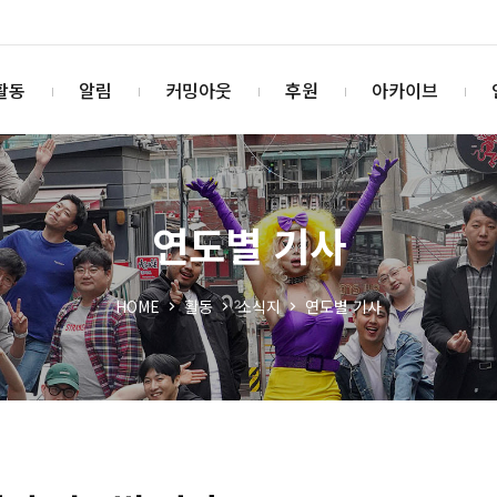
활동
알림
커밍아웃
후원
아카이브
연도별 기사
HOME
활동
소식지
연도별 기사