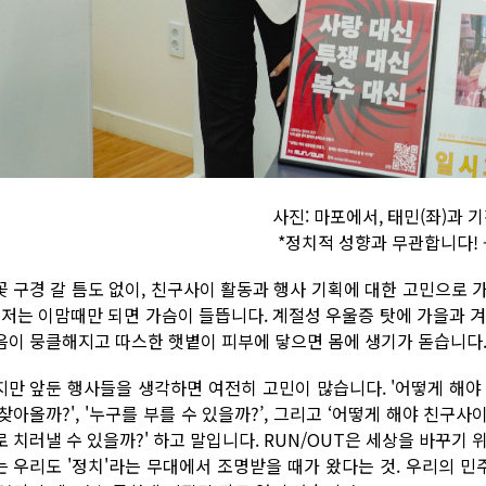
사진: 마포에서, 태민(좌)과 기
*정치적 성향과 무관합니다! 
꽃 구경 갈 틈도 없이, 친구사이 활동과 행사 기획에 대한 고민으로 
. 저는 이맘때만 되면 가슴이 들뜹니다. 계절성 우울증 탓에 가을과 
음이 뭉클해지고 따스한 햇볕이 피부에 닿으면 몸에 생기가 돋습니다
지만 앞둔 행사들을 생각하면 여전히 고민이 많습니다. '어떻게 해야 더
찾아올까?', '누구를 부를 수 있을까?’, 그리고 ‘어떻게 해야 친구
로 치러낼 수 있을까?' 하고 말입니다. RUN/OUT은 세상을 바꾸기
는 우리도 '정치'라는 무대에서 조명받을 때가 왔다는 것. 우리의 