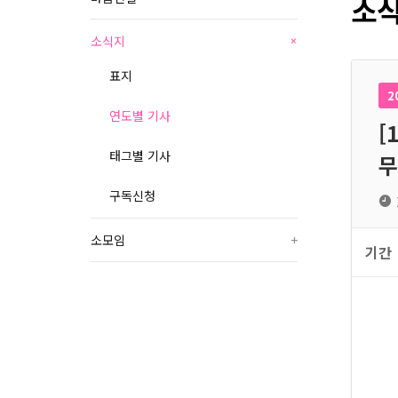
소식
소식지
+
표지
2
연도별 기사
[
태그별 기사
무
구독신청
소모임
+
기간