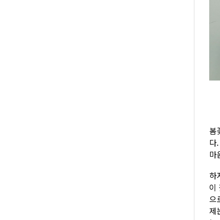
봄
다
마
하
이 
으
제