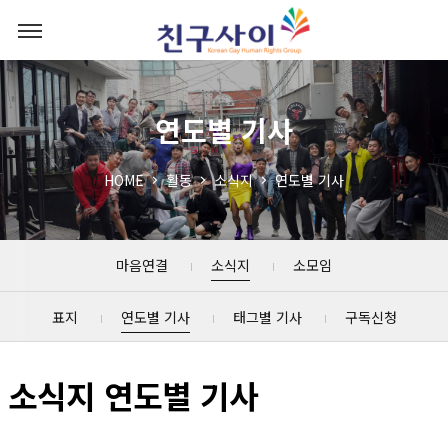
연도별 기사
HOME
활동
소식지
연도별 기사
마음연결
소식지
소모임
표지
연도별 기사
태그별 기사
구독신청
소식지 연도별 기사