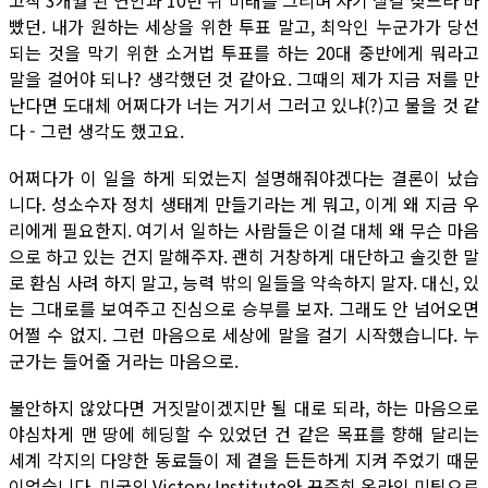
고작 3개월 된 연인과 10년 뒤 미래를 그리며 자기 살길 찾느라 바
빴던. 내가 원하는 세상을 위한 투표 말고, 최악인 누군가가 당선
되는 것을 막기 위한 소거법 투표를 하는 20대 중반에게 뭐라고
말을 걸어야 되나? 생각했던 것 같아요. 그때의 제가 지금 저를 만
난다면 도대체 어쩌다가 너는 거기서 그러고 있냐(?)고 물을 것 같
다 - 그런 생각도 했고요.
어쩌다가 이 일을 하게 되었는지 설명해줘야겠다는 결론이 났습
니다. 성소수자 정치 생태계 만들기라는 게 뭐고, 이게 왜 지금 우
리에게 필요한지. 여기서 일하는 사람들은 이걸 대체 왜 무슨 마음
으로 하고 있는 건지 말해주자. 괜히 거창하게 대단하고 솔깃한 말
로 환심 사려 하지 말고, 능력 밖의 일들을 약속하지 말자. 대신, 있
는 그대로를 보여주고 진심으로 승부를 보자. 그래도 안 넘어오면
어쩔 수 없지. 그런 마음으로 세상에 말을 걸기 시작했습니다. 누
군가는 들어줄 거라는 마음으로.
불안하지 않았다면 거짓말이겠지만 될 대로 되라, 하는 마음으로
야심차게 맨 땅에 헤딩할 수 있었던 건 같은 목표를 향해 달리는
세계 각지의 다양한 동료들이 제 곁을 든든하게 지켜 주었기 때문
이었습니다. 미국의 Victory Institute와 꾸준히 온라인 미팅으로