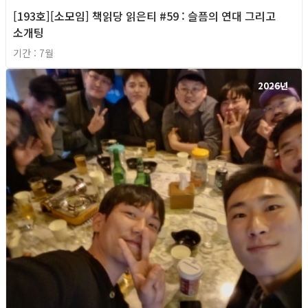
[193호][소모임] 책읽당 읽은티 #59 : 슬픔의 연대 그리고
소개팅
기간 : 7월
2026년