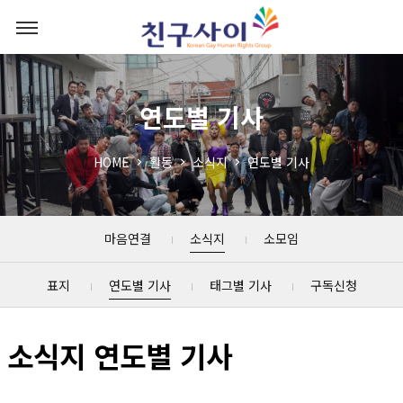
연도별 기사
HOME
활동
소식지
연도별 기사
마음연결
소식지
소모임
표지
연도별 기사
태그별 기사
구독신청
소식지 연도별 기사