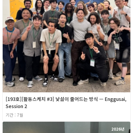
[193호][활동스케치 #3] 낯섦이 줄어드는 방식 — Enggusai,
Session 2
기간 : 7월
2026년