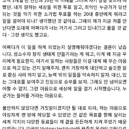
고작 3개월 된 연인과 10년 뒤 미래를 그리며 자기 살길 찾느라 바
빴던. 내가 원하는 세상을 위한 투표 말고, 최악인 누군가가 당선
되는 것을 막기 위한 소거법 투표를 하는 20대 중반에게 뭐라고
말을 걸어야 되나? 생각했던 것 같아요. 그때의 제가 지금 저를 만
난다면 도대체 어쩌다가 너는 거기서 그러고 있냐(?)고 물을 것 같
다 - 그런 생각도 했고요.
어쩌다가 이 일을 하게 되었는지 설명해줘야겠다는 결론이 났습
니다. 성소수자 정치 생태계 만들기라는 게 뭐고, 이게 왜 지금 우
리에게 필요한지. 여기서 일하는 사람들은 이걸 대체 왜 무슨 마음
으로 하고 있는 건지 말해주자. 괜히 거창하게 대단하고 솔깃한 말
로 환심 사려 하지 말고, 능력 밖의 일들을 약속하지 말자. 대신, 있
는 그대로를 보여주고 진심으로 승부를 보자. 그래도 안 넘어오면
어쩔 수 없지. 그런 마음으로 세상에 말을 걸기 시작했습니다. 누
군가는 들어줄 거라는 마음으로.
불안하지 않았다면 거짓말이겠지만 될 대로 되라, 하는 마음으로
야심차게 맨 땅에 헤딩할 수 있었던 건 같은 목표를 향해 달리는
세계 각지의 다양한 동료들이 제 곁을 든든하게 지켜 주었기 때문
이었습니다. 미국의 Victory Institute와 꾸준히 온라인 미팅으로