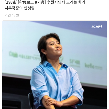
[193호][활동보고 #기용] 후원자님께 드리는 차기
사무국장의 인삿말
기간 : 7월
2026년