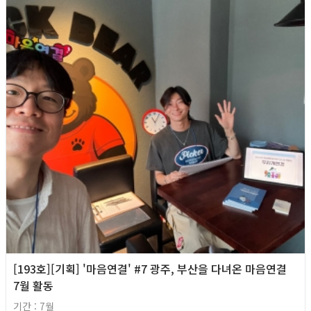
[193호][기획] '마음연결' #7 광주, 부산을 다녀온 마음연결
7월 활동
기간 : 7월