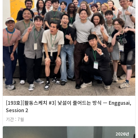
[193호][활동스케치 #3] 낯섦이 줄어드는 방식 — Enggusai,
Session 2
기간 : 7월
2026년