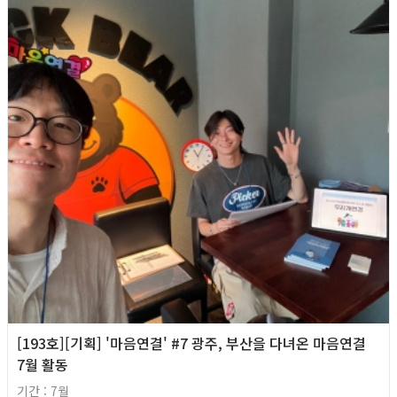
[193호][기획] '마음연결' #7 광주, 부산을 다녀온 마음연결
7월 활동
기간 : 7월