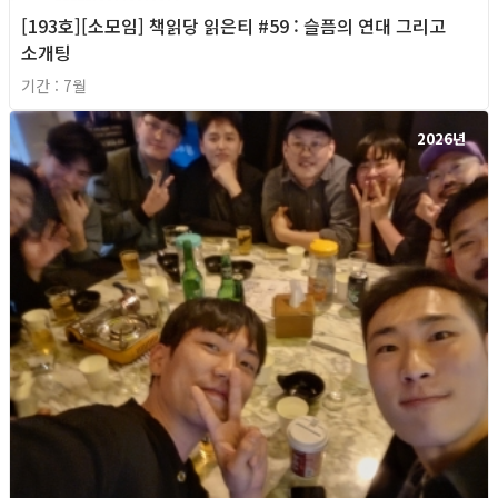
[193호][소모임] 책읽당 읽은티 #59 : 슬픔의 연대 그리고
소개팅
기간 : 7월
2026년