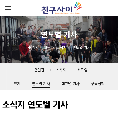
연도별 기사
HOME
활동
소식지
연도별 기사
마음연결
소식지
소모임
표지
연도별 기사
태그별 기사
구독신청
소식지 연도별 기사