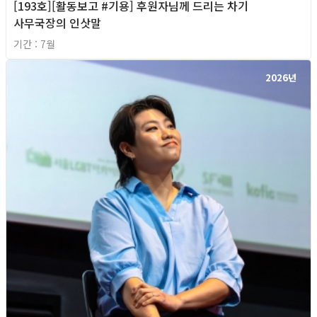
[193호][활동보고 #기용] 후원자님께 드리는 차기
사무국장의 인삿말
기간 : 7월
2026년