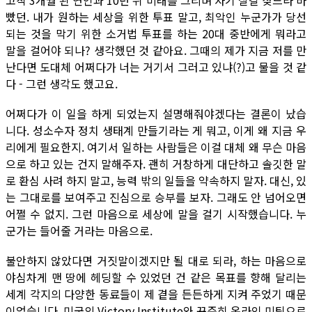
고작 3개월 된 연인과 10년 뒤 미래를 그리며 자기 살길 찾느라 바
빴던. 내가 원하는 세상을 위한 투표 말고, 최악인 누군가가 당선
되는 것을 막기 위한 소거법 투표를 하는 20대 중반에게 뭐라고
말을 걸어야 되나? 생각했던 것 같아요. 그때의 제가 지금 저를 만
난다면 도대체 어쩌다가 너는 거기서 그러고 있냐(?)고 물을 것 같
다 - 그런 생각도 했고요.
어쩌다가 이 일을 하게 되었는지 설명해줘야겠다는 결론이 났습
니다. 성소수자 정치 생태계 만들기라는 게 뭐고, 이게 왜 지금 우
리에게 필요한지. 여기서 일하는 사람들은 이걸 대체 왜 무슨 마음
으로 하고 있는 건지 말해주자. 괜히 거창하게 대단하고 솔깃한 말
로 환심 사려 하지 말고, 능력 밖의 일들을 약속하지 말자. 대신, 있
는 그대로를 보여주고 진심으로 승부를 보자. 그래도 안 넘어오면
어쩔 수 없지. 그런 마음으로 세상에 말을 걸기 시작했습니다. 누
군가는 들어줄 거라는 마음으로.
불안하지 않았다면 거짓말이겠지만 될 대로 되라, 하는 마음으로
야심차게 맨 땅에 헤딩할 수 있었던 건 같은 목표를 향해 달리는
세계 각지의 다양한 동료들이 제 곁을 든든하게 지켜 주었기 때문
이었습니다. 미국의 Victory Institute와 꾸준히 온라인 미팅으로