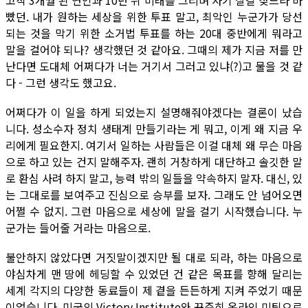
고작 3개월 된 연인과 10년 뒤 미래를 그리며 자기 살길 찾느라 바
빴던. 내가 원하는 세상을 위한 투표 말고, 최악인 누군가가 당선
되는 것을 막기 위한 소거법 투표를 하는 20대 중반에게 뭐라고
말을 걸어야 되나? 생각했던 것 같아요. 그때의 제가 지금 저를 만
난다면 도대체 어쩌다가 너는 거기서 그러고 있냐(?)고 물을 것 같
다 - 그런 생각도 했고요.
어쩌다가 이 일을 하게 되었는지 설명해줘야겠다는 결론이 났습
니다. 성소수자 정치 생태계 만들기라는 게 뭐고, 이게 왜 지금 우
리에게 필요한지. 여기서 일하는 사람들은 이걸 대체 왜 무슨 마음
으로 하고 있는 건지 말해주자. 괜히 거창하게 대단하고 솔깃한 말
로 환심 사려 하지 말고, 능력 밖의 일들을 약속하지 말자. 대신, 있
는 그대로를 보여주고 진심으로 승부를 보자. 그래도 안 넘어오면
어쩔 수 없지. 그런 마음으로 세상에 말을 걸기 시작했습니다. 누
군가는 들어줄 거라는 마음으로.
불안하지 않았다면 거짓말이겠지만 될 대로 되라, 하는 마음으로
야심차게 맨 땅에 헤딩할 수 있었던 건 같은 목표를 향해 달리는
세계 각지의 다양한 동료들이 제 곁을 든든하게 지켜 주었기 때문
이었습니다. 미국의 Victory Institute와 꾸준히 온라인 미팅으로