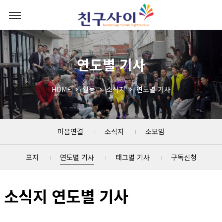
연도별 기사
HOME
활동
소식지
연도별 기사
마음연결
소식지
소모임
표지
연도별 기사
태그별 기사
구독신청
소식지 연도별 기사