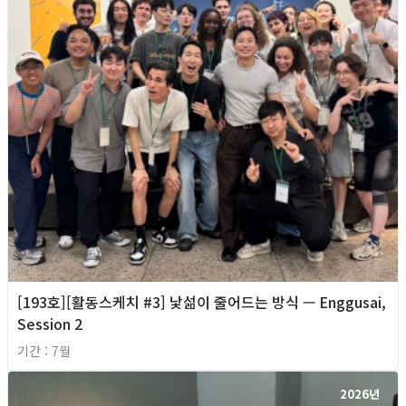
[193호][활동스케치 #3] 낯섦이 줄어드는 방식 — Enggusai,
Session 2
기간 : 7월
2026년