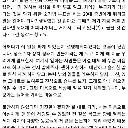
고작 3개월 된 연인과 10년 뒤 미래를 그리며 자기 살길 찾느라 바
빴던. 내가 원하는 세상을 위한 투표 말고, 최악인 누군가가 당선
되는 것을 막기 위한 소거법 투표를 하는 20대 중반에게 뭐라고
말을 걸어야 되나? 생각했던 것 같아요. 그때의 제가 지금 저를 만
난다면 도대체 어쩌다가 너는 거기서 그러고 있냐(?)고 물을 것 같
다 - 그런 생각도 했고요.
어쩌다가 이 일을 하게 되었는지 설명해줘야겠다는 결론이 났습
니다. 성소수자 정치 생태계 만들기라는 게 뭐고, 이게 왜 지금 우
리에게 필요한지. 여기서 일하는 사람들은 이걸 대체 왜 무슨 마음
으로 하고 있는 건지 말해주자. 괜히 거창하게 대단하고 솔깃한 말
로 환심 사려 하지 말고, 능력 밖의 일들을 약속하지 말자. 대신, 있
는 그대로를 보여주고 진심으로 승부를 보자. 그래도 안 넘어오면
어쩔 수 없지. 그런 마음으로 세상에 말을 걸기 시작했습니다. 누
군가는 들어줄 거라는 마음으로.
불안하지 않았다면 거짓말이겠지만 될 대로 되라, 하는 마음으로
야심차게 맨 땅에 헤딩할 수 있었던 건 같은 목표를 향해 달리는
세계 각지의 다양한 동료들이 제 곁을 든든하게 지켜 주었기 때문
이었습니다. 미국의 Victory Institute와 꾸준히 온라인 미팅으로