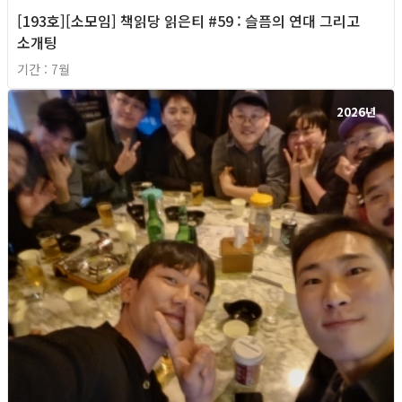
[193호][소모임] 책읽당 읽은티 #59 : 슬픔의 연대 그리고
소개팅
기간 : 7월
2026년