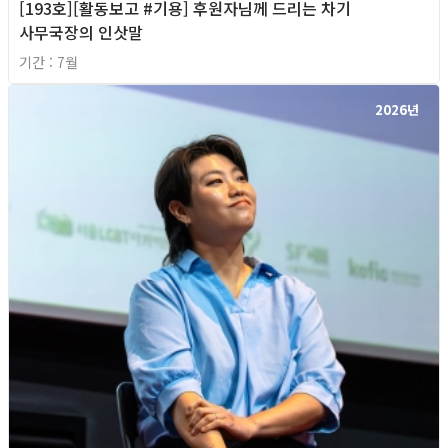
[193호][활동보고 #기용] 후원자님께 드리는 차기
사무국장의 인삿말
기간 : 7월
2026년