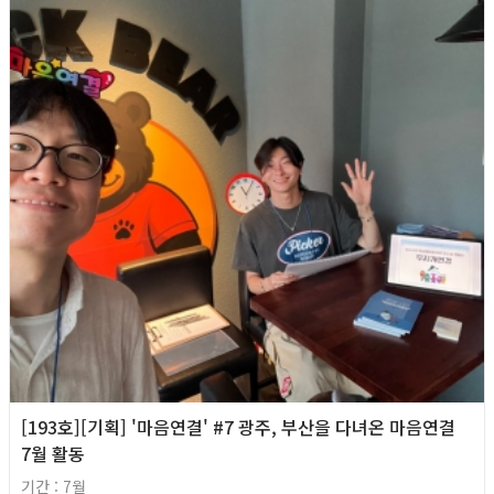
[193호][기획] '마음연결' #7 광주, 부산을 다녀온 마음연결
7월 활동
기간 : 7월