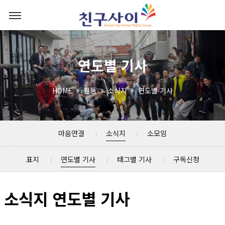
연도별 기사
HOME
활동
소식지
연도별 기사
마음연결
소식지
소모임
표지
연도별 기사
태그별 기사
구독신청
소식지 연도별 기사