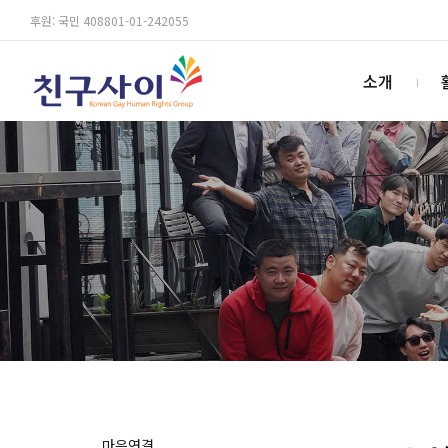
후원: 국민 408801-01-242055
소개
마음연결