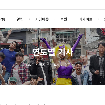
활동
알림
커밍아웃
후원
아카이브
연도별 기사
HOME
활동
소식지
연도별 기사