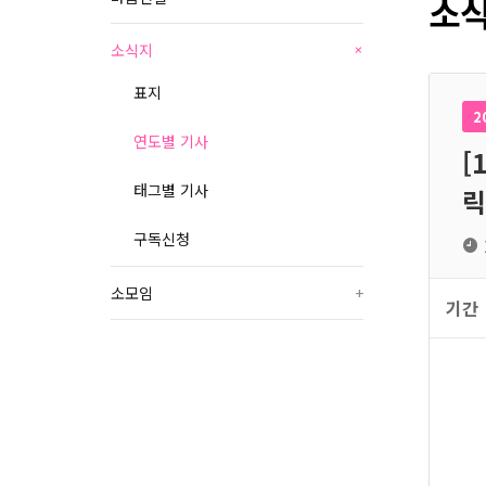
소식
소식지
+
표지
2
연도별 기사
[
태그별 기사
릭
구독신청
소모임
+
기간