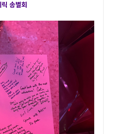
에릭 송별회