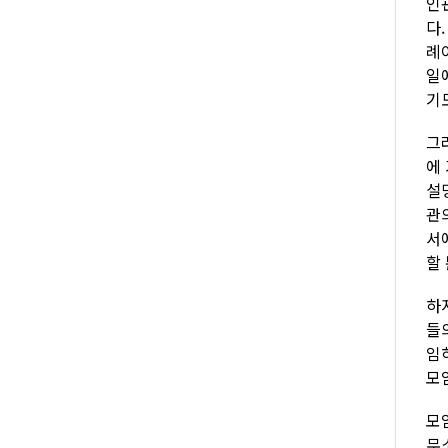
인
다
례
일
기
그
에
설
관
서
할
하
들
임
모
모
무