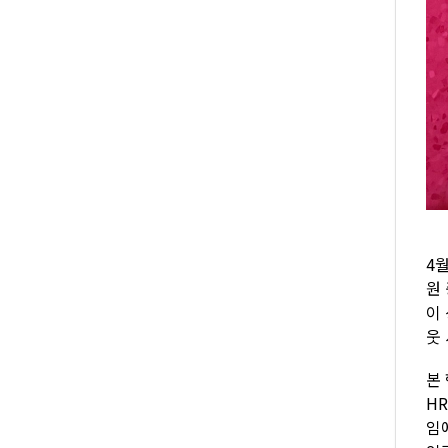
4
원
이
웃
본
HR
임