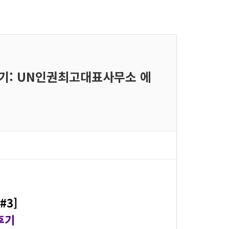
 후기: UN인권최고대표사무소 에
#3]
후기