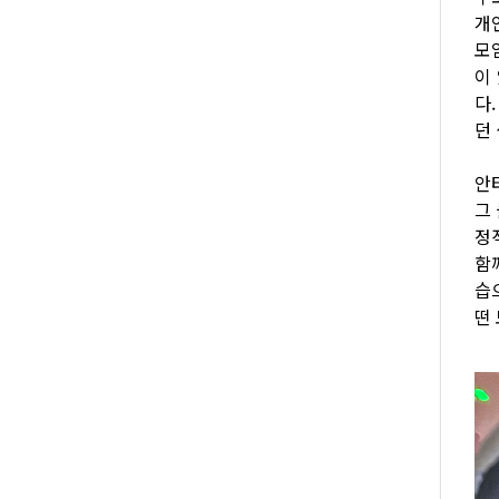
개
모
이
다
던
안
그
정
함
습
떤