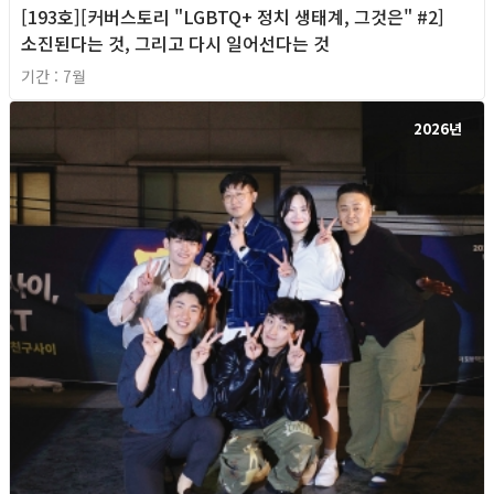
[193호][커버스토리 "LGBTQ+ 정치 생태계, 그것은" #2]
소진된다는 것, 그리고 다시 일어선다는 것
기간 : 7월
2026년