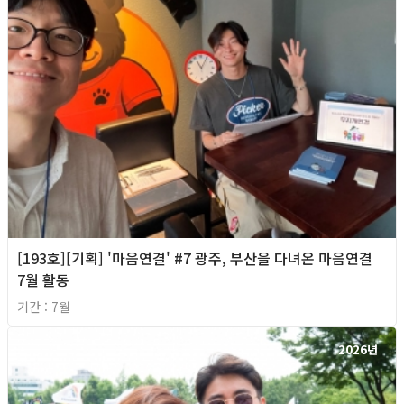
[193호][기획] '마음연결' #7 광주, 부산을 다녀온 마음연결
7월 활동
기간 : 7월
2026년