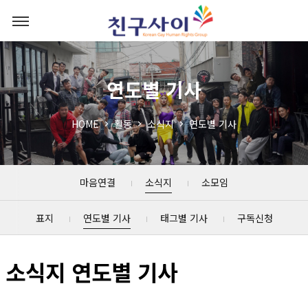
연도별 기사
HOME
활동
소식지
연도별 기사
마음연결
소식지
소모임
표지
연도별 기사
태그별 기사
구독신청
소식지 연도별 기사