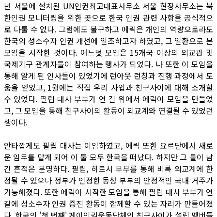
년 서울에 설치된 UN인권최고대표사무소 서울 현장사무소는 북
한인권 모니터링을 위한 곳으로 한국 인권 관련 사항을 공식적으
로 다룰 수 없다. 그럼에도 불구하고 에릭은 개인의 역량으로라도
한국의 성소수자 인권 개선에 일조하고자 하였고, 그 일환으로 본
모임을 시작한 것이다. 어느덧 모임은 15개국 이상의 외교관 및
국제기구 관계자들이 참여하는 행사가 되었다. 나 또한 이 모임을
통해 알게 된 인사들이 있었기에 런아웃 런칭과 진행 과정에서 도
움을 얻었고, 1월에는 직접 우리 사업과 친구사이에 대해 소개할
수 있었다. 필립 대사 부부가 연 길 위에서 에릭이 모임을 만들었
고, 그 모임을 통해 친구사이의 활동이 외교계와 연결될 수 있었던
셈이다.
안타깝게도 필립 대사는 이임하였고, 에릭 또한 요르단에서 새로
운 임무를 맡게 되어 이 둘 모두 한국을 떠났다. 하지만 그 둘이 남
긴 흔적은 분명하다. 필립, 히로시 부부를 통해 비록 외교계에 한
정될 수 있으나 정부가 인정한 동성 부부의 안정적인 국내 거주가
가능해졌다. 또한 에릭이 시작한 모임을 통해 필립 대사 부부가 연
길에 성소수자 인권 증진 활동이 함께할 수 있는 자리가 만들어졌
다. 한국의 '첫 번째' 게이인권운동단체인 친구사이가 설립 멤버들