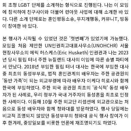
회 초청 LGBT 단체를 소개하는 형식으로 진행된다. 나는 이 모임
에 참석하여 친구사이와 더불어 런아웃 사업에 대해 소개한 바 있
다. 다른 소개 단체로는 혼인평등소송, 무지개행동, 커뮤니T, 띵동
이 참여한 바 있다.
본 행사가 시작될 수 있었던 것은 '첫번째'가 있었기에 가능했다.
모임을 처음 제안한 UN인권최고대표사무소(UNOHCHR) 서울
현장사무소의 에릭 허스케스(Eric Husketh) 인권관과 나는 2023
년 당시 필립 터너 주한 뉴질랜드 대사의 이임에 따른 송별 파티에
서 만났다. 2018년 부임한 필립 터너 대사는 한국에 부임한 대사
중 최초의 동성부부로, 법적 혼인관계의 배우자는 주한 공관원의
'동반 가족'이 되는 외교부령에 따라 배우자 이케다 히로시와 함께
한국에 부임하였다. 주한 외국 공관원 최초의 '공식적' 동성 배우
자가 된 사례로, 우리 정부가 국내 거주자의 동성혼을 최초로 인정
한 사례이다. 이듬해 10월 주한 외교단 리셉션에 외교관으로는 처
음으로 동성 배우자와 함께 청와대를 방문하였다. 행사 당일에는
비교적 조명되지 않았던 동성부부의 청와대 공식 행사 참여가 이
후 한겨레, 중앙일보를 비롯한 언론에 재조명되기도 하였다.