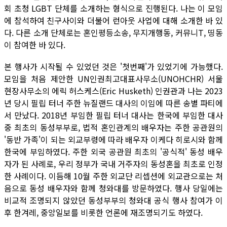
회 초청 LGBT 단체를 소개하는 형식으로 진행된다. 나는 이 모임
에 참석하여 친구사이와 더불어 런아웃 사업에 대해 소개한 바 있
다. 다른 소개 단체로는 혼인평등소송, 무지개행동, 커뮤니T, 띵동
이 참여한 바 있다.
본 행사가 시작될 수 있었던 것은 '첫번째'가 있었기에 가능했다.
모임을 처음 제안한 UN인권최고대표사무소(UNOHCHR) 서울
현장사무소의 에릭 허스케스(Eric Husketh) 인권관과 나는 2023
년 당시 필립 터너 주한 뉴질랜드 대사의 이임에 따른 송별 파티에
서 만났다. 2018년 부임한 필립 터너 대사는 한국에 부임한 대사
중 최초의 동성부부로, 법적 혼인관계의 배우자는 주한 공관원의
'동반 가족'이 되는 외교부령에 따라 배우자 이케다 히로시와 함께
한국에 부임하였다. 주한 외국 공관원 최초의 '공식적' 동성 배우
자가 된 사례로, 우리 정부가 국내 거주자의 동성혼을 최초로 인정
한 사례이다. 이듬해 10월 주한 외교단 리셉션에 외교관으로는 처
음으로 동성 배우자와 함께 청와대를 방문하였다. 행사 당일에는
비교적 조명되지 않았던 동성부부의 청와대 공식 행사 참여가 이
후 한겨레, 중앙일보를 비롯한 언론에 재조명되기도 하였다.