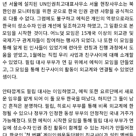
년 서울에 설치된 UN인권최고대표사무소 서울 현장사무소는 북
한인권 모니터링을 위한 곳으로 한국 인권 관련 사항을 공식적으
로 다룰 수 없다. 그럼에도 불구하고 에릭은 개인의 역량으로라도
한국의 성소수자 인권 개선에 일조하고자 하였고, 그 일환으로 본
모임을 시작한 것이다. 어느덧 모임은 15개국 이상의 외교관 및
국제기구 관계자들이 참여하는 행사가 되었다. 나 또한 이 모임을
통해 알게 된 인사들이 있었기에 런아웃 런칭과 진행 과정에서 도
움을 얻었고, 1월에는 직접 우리 사업과 친구사이에 대해 소개할
수 있었다. 필립 대사 부부가 연 길 위에서 에릭이 모임을 만들었
고, 그 모임을 통해 친구사이의 활동이 외교계와 연결될 수 있었던
셈이다.
안타깝게도 필립 대사는 이임하였고, 에릭 또한 요르단에서 새로
운 임무를 맡게 되어 이 둘 모두 한국을 떠났다. 하지만 그 둘이 남
긴 흔적은 분명하다. 필립, 히로시 부부를 통해 비록 외교계에 한
정될 수 있으나 정부가 인정한 동성 부부의 안정적인 국내 거주가
가능해졌다. 또한 에릭이 시작한 모임을 통해 필립 대사 부부가 연
길에 성소수자 인권 증진 활동이 함께할 수 있는 자리가 만들어졌
다. 한국의 '첫 번째' 게이인권운동단체인 친구사이가 설립 멤버들