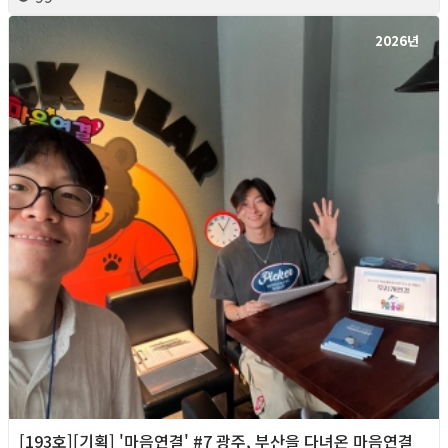
2026년
[193호][기획] '마음연결' #7 광주, 부산을 다녀온 마음연결