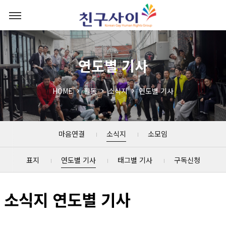
연도별 기사
HOME
활동
소식지
연도별 기사
마음연결
소식지
소모임
표지
연도별 기사
태그별 기사
구독신청
소식지 연도별 기사