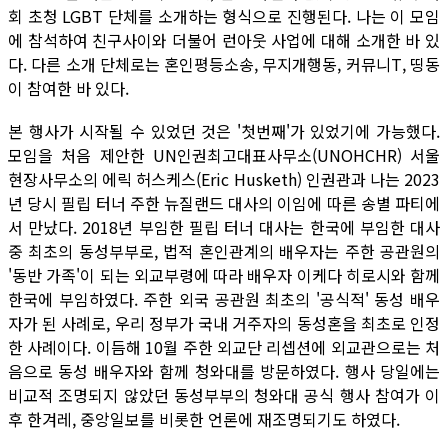
회 초청 LGBT 단체를 소개하는 형식으로 진행된다. 나는 이 모임
에 참석하여 친구사이와 더불어 런아웃 사업에 대해 소개한 바 있
다. 다른 소개 단체로는 혼인평등소송, 무지개행동, 커뮤니T, 띵동
이 참여한 바 있다.
본 행사가 시작될 수 있었던 것은 '첫번째'가 있었기에 가능했다.
모임을 처음 제안한 UN인권최고대표사무소(UNOHCHR) 서울
현장사무소의 에릭 허스케스(Eric Husketh) 인권관과 나는 2023
년 당시 필립 터너 주한 뉴질랜드 대사의 이임에 따른 송별 파티에
서 만났다. 2018년 부임한 필립 터너 대사는 한국에 부임한 대사
중 최초의 동성부부로, 법적 혼인관계의 배우자는 주한 공관원의
'동반 가족'이 되는 외교부령에 따라 배우자 이케다 히로시와 함께
한국에 부임하였다. 주한 외국 공관원 최초의 '공식적' 동성 배우
자가 된 사례로, 우리 정부가 국내 거주자의 동성혼을 최초로 인정
한 사례이다. 이듬해 10월 주한 외교단 리셉션에 외교관으로는 처
음으로 동성 배우자와 함께 청와대를 방문하였다. 행사 당일에는
비교적 조명되지 않았던 동성부부의 청와대 공식 행사 참여가 이
후 한겨레, 중앙일보를 비롯한 언론에 재조명되기도 하였다.