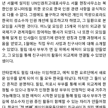
년 서울에 설치된 UN인권최고대표사무소 서울 현장사무소는 북
한인권 모니터링을 위한 곳으로 한국 인권 관련 사항을 공식적으
로 다룰 수 없다. 그럼에도 불구하고 에릭은 개인의 역량으로라도
한국의 성소수자 인권 개선에 일조하고자 하였고, 그 일환으로 본
모임을 시작한 것이다. 어느덧 모임은 15개국 이상의 외교관 및
국제기구 관계자들이 참여하는 행사가 되었다. 나 또한 이 모임을
통해 알게 된 인사들이 있었기에 런아웃 런칭과 진행 과정에서 도
움을 얻었고, 1월에는 직접 우리 사업과 친구사이에 대해 소개할
수 있었다. 필립 대사 부부가 연 길 위에서 에릭이 모임을 만들었
고, 그 모임을 통해 친구사이의 활동이 외교계와 연결될 수 있었던
셈이다.
안타깝게도 필립 대사는 이임하였고, 에릭 또한 요르단에서 새로
운 임무를 맡게 되어 이 둘 모두 한국을 떠났다. 하지만 그 둘이 남
긴 흔적은 분명하다. 필립, 히로시 부부를 통해 비록 외교계에 한
정될 수 있으나 정부가 인정한 동성 부부의 안정적인 국내 거주가
가능해졌다. 또한 에릭이 시작한 모임을 통해 필립 대사 부부가 연
길에 성소수자 인권 증진 활동이 함께할 수 있는 자리가 만들어졌
다. 한국의 '첫 번째' 게이인권운동단체인 친구사이가 설립 멤버들