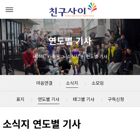
연도별 기사
HOME
활동
소식지
연도별 기사
마음연결
소식지
소모임
표지
연도별 기사
태그별 기사
구독신청
소식지 연도별 기사