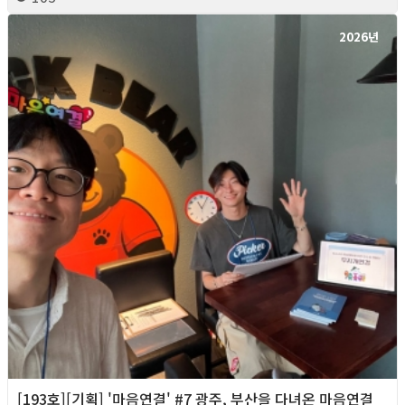
2026년
[193호][기획] '마음연결' #7 광주, 부산을 다녀온 마음연결